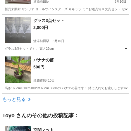
浦添前田駅
8月10日
新品未開封 サンリオ リトルツインスターズ キキララ ミニお道具箱＆文具セット セット内容 
沖縄
浦添市
浦添前田駅
その他
グラス3点セット
2,000円
浦添前田駅
8月10日
グラス3点セットです。 高さ22cm
沖縄
浦添市
浦添前田駅
食器
バナナの苗
500円
那覇市
8月10日
高さ160cm130cm100cm 60cm 30cmの バナナの苗です！ 鉢に入れてお渡しします♪
沖縄
那覇市
家庭用品
バナナ
もっと見る
Toyo
さんのその他の投稿記事：
玄関マット