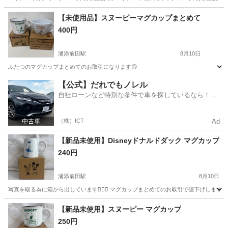
沖縄
中頭郡
掃除用具
クリーナー
【未使用品】スヌーピーマグカップまとめて
400円
浦添前田駅
8月10日
ふたつのマグカップまとめてのお取引になります😌
沖縄
浦添市
浦添前田駅
食器
スヌーピーマグカップ
【公式】だれでもノレル
自社ローンなど特別な条件で車を探しているなら！金
利0%で車をご提供、ノレル独自与信システム。
（株）ICT
Ad
【新品未使用】Disneyドナルドダック マグカップ
240円
浦添前田駅
8月10日
写真を取る為に箱から出しています🙇🏻‍♀️ マグカップまとめてのお取引で値下げします🙆🏻‍
沖縄
浦添市
浦添前田駅
食器
マグカップ
【新品未使用】スヌーピー マグカップ
250円