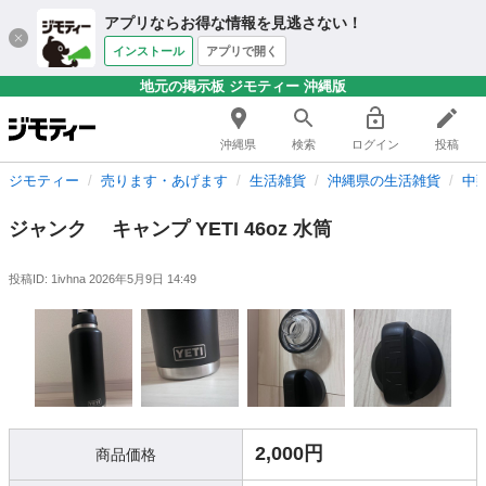
アプリならお得な情報を見逃さない！
インストール
アプリで開く
地元の掲示板 ジモティー 沖縄版
沖縄県
検索
ログイン
投稿
ジモティー
売ります・あげます
生活雑貨
沖縄県の生活雑貨
中
ジャンク キャンプ YETI 46oz 水筒
投稿ID: 1ivhna
2026年5月9日 14:49
2,000円
商品価格