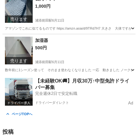
1,000円
売ります
浦添前田駅
6月11日
アマゾンでこれに似てるものです https://amzn.asia/d/9TRd7H7 大きさ 大体
沖縄
中頭郡
浦添前田駅
カーペット/マット/ラグ
加湿器
500円
カーペット
売ります
浦添前田駅
6月11日
数年前に1シーズン使って そのまま使わなくなりました 一応 動きました ノークレー
沖縄
中頭郡
浦添前田駅
季節、空調家電
空気
【未経験OK🚚】月収30万↑中型免許ドライ
バー募集
完全週休2日で安定転職
ドライバーダイレクト
Ad
ページTOPへ
投稿