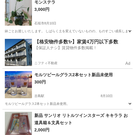
モンステラ
3,000円
サーモスステンレスポット
石垣市
8月10日
鉢ごとお渡しいたします。 しばらく土を変えていないものの、ものすごい成長しました。
沖縄
石垣市
家庭用品
【格安物件多数✨】家賃4万円以下多数
【保証人ナシ】賃貸物件多数掲載！
ニフティ不動産
Ad
モルツビールグラス2本セット新品未使用
300円
古島駅
8月10日
モルツビールグラス2本セット新品未使用。
沖縄
那覇市
古島駅
食器
セット
新品 サンリオ リトルツインスターズ キキララ お
道具箱＆文具セット
2,000円