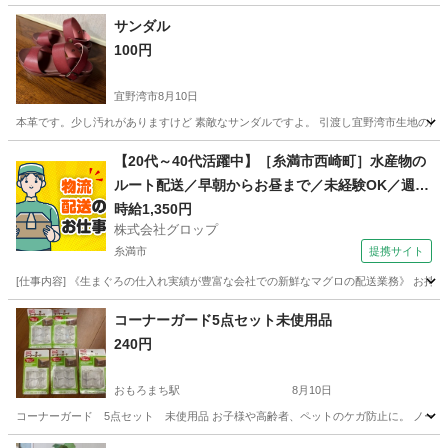
サンダル
100円
宜野湾市
8月10日
本革です。少し汚れがありますけど 素敵なサンダルですよ。 引渡し宜野湾市生地の店し
沖縄
宜野湾市
その他
本革
【20代～40代活躍中】［糸満市西崎町］水産物の
ルート配送／早朝からお昼まで／未経験OK／週休
2日／時給1,350円＋ガソリン代／正社員登用前提
時給1,350円
株式会社グロップ
糸満市
提携サイト
[仕事内容] 《生まぐろの仕入れ実績が豊富な会社での新鮮なマグロの配送業務》 お持
沖縄
糸満市
ドライバー
コーナーガード5点セット未使用品
240円
おもろまち駅
8月10日
コーナーガード 5点セット 未使用品 お子様や高齢者、ペットのケガ防止に。 ノークレ
沖縄
那覇市
おもろまち駅
生活雑貨