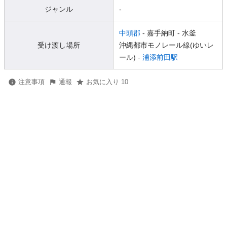
ジャンル
-
中頭郡
- 嘉手納町
- 水釜
受け渡し場所
沖縄都市モノレール線(ゆいレ
ール) -
浦添前田駅
注意事項
通報
お気に入り 10