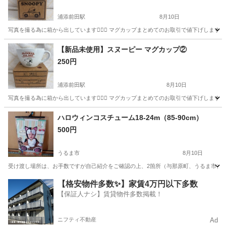
浦添前田駅
8月10日
写真を撮る為に箱から出しています🙇🏻‍♀️ マグカップまとめてのお取引で値下げします⭕️
沖縄
浦添市
浦添前田駅
食器
マグカップ
【新品未使用】スヌーピー マグカップ②
250円
浦添前田駅
8月10日
写真を撮る為に箱から出しています🙇🏻‍♀️ マグカップまとめてのお取引で値下げします⭕️
沖縄
浦添市
浦添前田駅
生活雑貨
マグカップ
ハロウィンコスチューム18-24m（85-90cm）
500円
うるま市
8月10日
受け渡し場所は、お手数ですが自己紹介をご確認の上、2箇所（与那原町、うるま市）よりお
沖縄
うるま市
年中行事用品
コスチューム
【格安物件多数✨】家賃4万円以下多数
【保証人ナシ】賃貸物件多数掲載！
ニフティ不動産
Ad