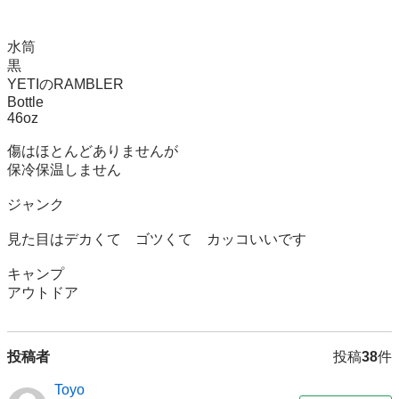
水筒

黒

YETIのRAMBLER 

Bottle 

46oz

傷はほとんどありませんが

保冷保温しません

ジャンク

見た目はデカくて　ゴツくて　カッコいいです

キャンプ

アウトドア
投稿者
投稿
38
件
Toyo