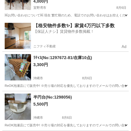
4,000円
宜野湾市
8月6日
🆖お問い合わせについて🆖 現在 繁忙期のため、電話でのお問い合わせはお控えください
沖縄
宜野湾市
テーブル
ダイニング
【格安物件多数✨】家賃4万円以下多数
【保証人ナシ】賃貸物件多数掲載！
ニフティ不動産
Ad
ﾗﾃｨｽ(No:1297672-81/在庫10点)
3,300円
沖縄市
8月6日
ReOK泡瀬店にて販売中! ※売り場の対応を優先しておりますのでメールでの問い合わせ
沖縄
沖縄市
その他
ラティス
半円台(No:1298056)
5,500円
沖縄市
8月6日
ReOK泡瀬店にて販売中! ※売り場の対応を優先しておりますのでメールでの問い合わせ