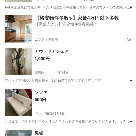
ReOK泡瀬店にて販売中! ※売り場の対応を優先しておりますのでメールでの問い合わせ
沖縄
沖縄市
テーブル
【格安物件多数✨】家賃4万円以下多数
【保証人ナシ】賃貸物件多数掲載！
ニフティ不動産
Ad
アウトドアチェア
1,000円
赤嶺駅
8月6日
アウトドア用の折り畳み椅子 2組 糸満市自宅にて受け渡し可能
沖縄
糸満市
赤嶺駅
椅子
アウトドア
ソファ
500円
てだこ浦西駅
8月6日
北谷まで、できるだけ早くとりにきてくれる方を優先させていただきます。 よろしくお
沖縄
中頭郡
てだこ浦西駅
ソファ
黒板