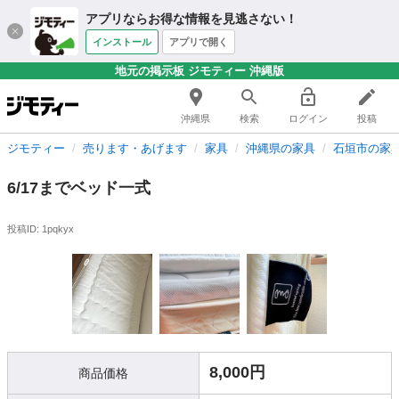
アプリならお得な情報を見逃さない！
インストール
アプリで開く
地元の掲示板 ジモティー 沖縄版
沖縄県
検索
ログイン
投稿
ジモティー
売ります・あげます
家具
沖縄県の家具
石垣市の家
6/17までベッド一式
投稿ID: 1pqkyx
8,000円
商品価格