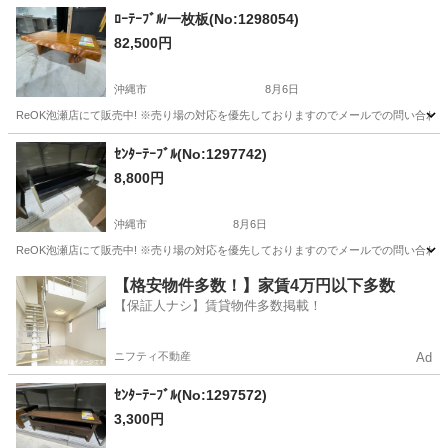
沖縄
沖縄市
収納家具
ﾛｰﾃｰﾌﾞﾙ/一枚板(No:1298054)
82,500円
沖縄市
8月6日
ReOK泡瀬店にて販売中! ※売り場の対応を優先しておりますのでメールでの問い合わせ
沖縄
沖縄市
テーブル
ロー
ｾﾝﾀｰﾃｰﾌﾞﾙ(No:1297742)
8,800円
沖縄市
8月6日
ReOK泡瀬店にて販売中! ※売り場の対応を優先しておりますのでメールでの問い合わせ
沖縄
沖縄市
テーブル
センター
【格安物件多数！】家賃4万円以下多数
【保証人ナシ】賃貸物件多数掲載！
ニフティ不動産
Ad
ｾﾝﾀｰﾃｰﾌﾞﾙ(No:1297572)
3,300円