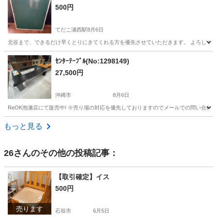
500円
てだこ浦西駅
8月6日
北谷まで、できるだけ早くとりにきてくれる方を優先させていただきます。 よろしく
沖縄
中頭郡
てだこ浦西駅
その他
黒板
ｾﾝﾀｰﾃｰﾌﾞﾙ(No:1298149)
27,500円
沖縄市
8月6日
ReOK泡瀬店にて販売中! ※売り場の対応を優先しておりますのでメールでの問い合わせ
沖縄
沖縄市
テーブル
センター
もっと見る
26
さんのその他の投稿記事：
【取引確定】イス
500円
売ります
石垣市
6月5日