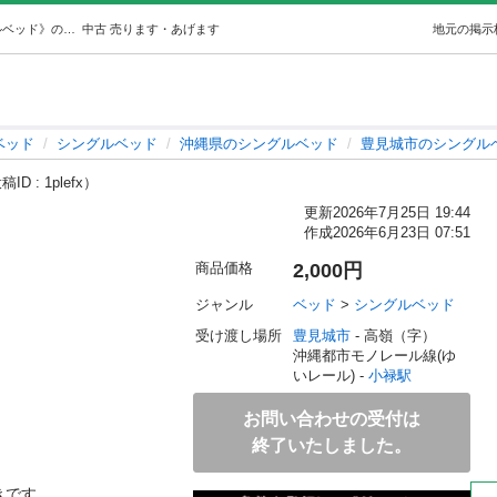
ベッドフレームシングル (やま) 小禄のベッド《シングルベッド》の中古あげます・譲ります｜ジモティーで不用品の処分
中古
売ります・あげます
地元の掲示
ベッド
シングルベッド
沖縄県のシングルベッド
豊見城市のシングル
ID : 1plefx）
更新
2026年7月25日 19:44
作成
2026年6月23日 07:51
商品価格
2,000円
ジャンル
ベッド
 > 
シングルベッド
受け渡し場所
豊見城市
 - 高嶺（字）
沖縄都市モノレール線(ゆ
いレール) - 
小禄駅
お問い合わせの受付は
終了いたしました。
です。
