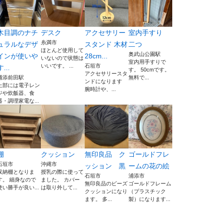
木目調のナチ
デスク
アクセサリー
室内手すり
糸満市
ュラルなデザ
スタンド 木材
二つ
ほとんど使用して
奥武山公園駅
インが使いや
28cm...
いないので状態は
室内用手すりで
いいです。 ...
石垣市
す...
す。 50cmです。
アクセサリースタ
浦添前田駅
無料で...
ンドになります
上部には電子レン
腕時計や、...
ジや炊飯器、食
器・調理家電な...
棚
クッション
無印良品 ク
ゴールドフレ
石垣市
沖縄市
ッション 黒
ームの花の絵
収納棚となりま
授乳の際に使って
石垣市
浦添市
す。 細身なので
ました。 カバー
無印良品のビーズ
ゴールドフレーム
使い勝手が良い...
は取り外して...
クッションになり
（プラスチック
ます。 多...
製）になります...