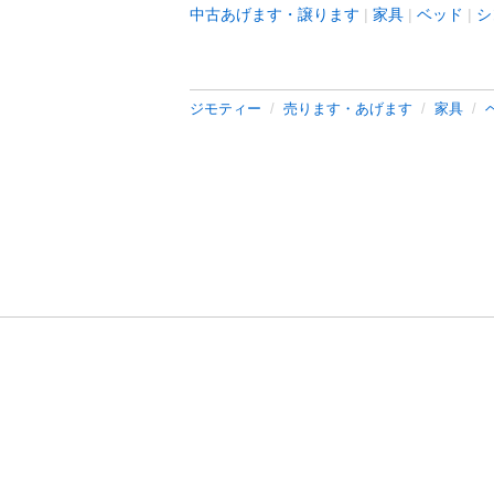
中古あげます・譲ります
家具
ベッド
シ
ジモティー
売ります・あげます
家具
利用規約
プライ
運営会社
サイトマッ
© 2011-
2026
Jmty, Inc.