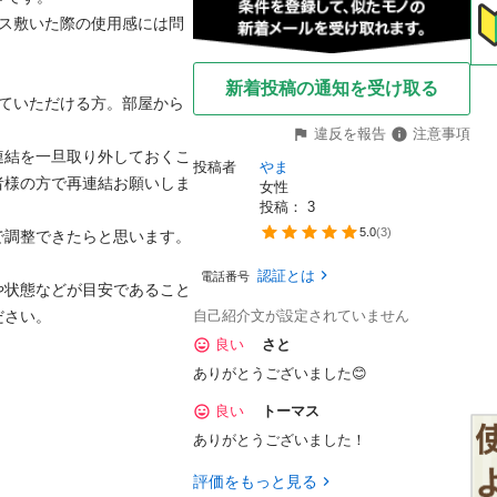
レス敷いた際の使用感には問
新着投稿の通知を受け取る
来ていただける方。部屋から
違反を報告
注意事項
連結を一旦取り外しておくこ
投稿者
やま
者様の方で再連結お願いしま
女性
投稿： 
3
5.0
(
3
)
調整できたらと思います。

認証とは
電話番号
や状態などが目安であること
さい。

自己紹介文が設定されていません
良い
さと
ありがとうございました😊
良い
トーマス
ありがとうございました！
評価をもっと見る