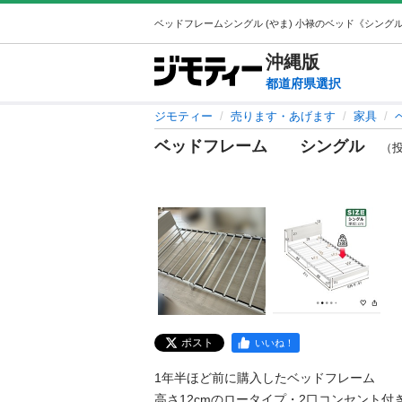
沖縄
版
都道府県選択
ジモティー
売ります・あげます
家具
ベッドフレーム シングル
（投稿
ポスト
いいね！
1年半ほど前に購入したベッドフレーム

高さ12cmのロータイプ・2口コンセント付き