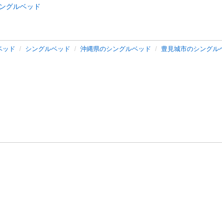
ングルベッド
ベッド
シングルベッド
沖縄県のシングルベッド
豊見城市のシングル
バシーポリシー
プライバシー・ステートメント
健全化に資する運用
プ
ご利用ガイド
フリーワードで探す
特定商取引法の表示
利用