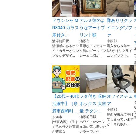
ドウシシャ M
アルミ箔のよ
難ありリクラ
R8040 ガラス
うなアートプ
イニングソフ
扉付き...
リント額
ァ
浦添前田駅
浦添市
中頭郡
清潔感のあるホワ
重厚なアンティー
購入から５年の、
イトカラーとシン
ク調のゴールドフ
3人がけリクライ
プルなデザイ...
レームに収め...
ニングソファ...
【20代～40代
フタ付き 収納
オフィスチェ
活躍中】［糸
ボックス 大容
ア
中頭郡
満市西崎町...
量 ラタン...
座面が擦れて剥げ
糸満市
浦添前田駅
てしまっています
[仕事内容] 《生ま
ホワイト×ベージ
が、それ以外...
ぐろの仕入れ実績
ュ系の落ち着いた
が豊富な...
カラーで、生...