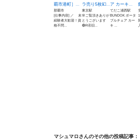
覇市港町］...
ラ売り5枚💴...
ア カーキ...
那覇市
東京駅
てだこ浦西駅
[仕事内容] ／ 未
🌸ご覧頂きありが
BUNDOK ボータ
経験者大歓迎！資
とうございます
ブルチェア カー
格不問...
🔴R④旧...
キ ...
マシュマロ
さんのその他の投稿記事：