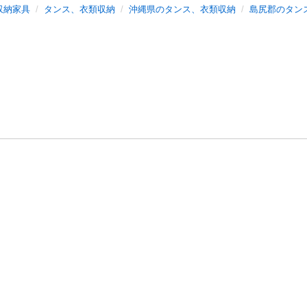
収納家具
タンス、衣類収納
沖縄県のタンス、衣類収納
島尻郡のタン
バシーポリシー
プライバシー・ステートメント
健全化に資する運用
プ
ご利用ガイド
フリーワードで探す
特定商取引法の表示
利用