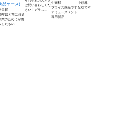
それぞれの大きさ
中頭郡
中頭郡
飾品ケース)...
は問い合わせくだ
プライズ商品です
足枕です
安里駅
さい！ガラス...
アミューズメント
10年ほど前に叔父
専用新品...
開業のためにが購
入したもの...