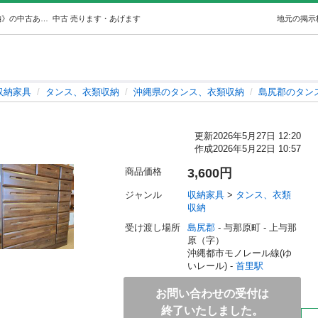
タンス (マシュマロ) 首里の収納家具《タンス、衣類収納》の中古あげます・譲ります｜ジモティーで不用品の処分
中古
売ります・あげます
地元の掲示
収納家具
タンス、衣類収納
沖縄県のタンス、衣類収納
島尻郡のタン
更新
2026年5月27日 12:20
作成
2026年5月22日 10:57
商品価格
3,600円
ジャンル
収納家具
 > 
タンス、衣類
収納
受け渡し場所
島尻郡
 - 与那原町
 - 上与那
原（字）
沖縄都市モノレール線(ゆ
いレール) - 
首里駅
お問い合わせの受付は
終了いたしました。