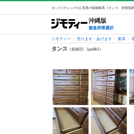
沖縄
版
都道府県選択
ジモティー
売ります・あげます
家具
タンス
（投稿ID : 1pa9k5）