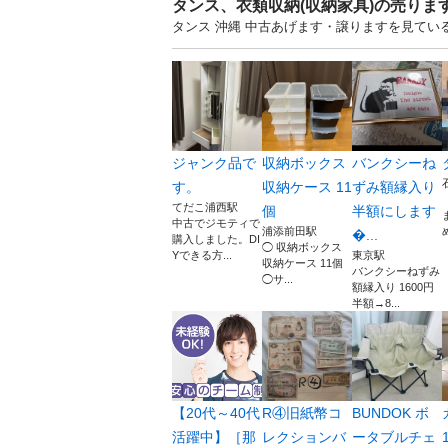
タンス、衣類収納(収納家具)の売りま
タンス 沖縄 中古あげます・譲りますを見てい
ジャンク品で
収納ボックス
バンクシーね
す。
収納ケース 11
ずみ額縁入り
てだこ浦西駅
個
半額にします
中古でジモティで
浦添前田駅
...
購入しました。DI
◯ 収納ボックス
Yできる方...
東京駅
収納ケース 11個
バンクシーねずみ
◯サ...
額縁入り 1600円
半額→8...
【20代～40代
R④旧紙幣コ
BUNDOK ボ
活躍中】［那
レクションバ
ータブルチェ