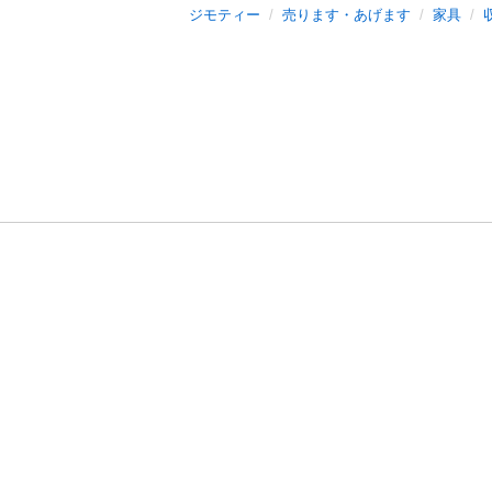
ジモティー
売ります・あげます
家具
利用規約
プライ
運営会社
サイトマッ
© 2011-
2026
Jmty, Inc.