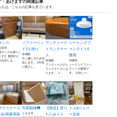
す・あげますの関連記事
る人は、こちらの記事も見ています。
タンス
ソファーベッ
アンティーク
シーリングフ
石垣市
ド3人掛け
トランクケー
ァンライト6
【タンスお譲りし
赤嶺駅
ス
畳用
ます】 整理のた
引っ越しのため出
め出品しま...
赤嶺駅
沖縄市
品します。 2年前
アンティークのト
シーリングファン
に購入し...
ランクケースにな
ライト六畳用で
ります。 メ...
す。 引掛シー...
ガラスケース
写真額縁📷
【新品】折り
トム&ジェリ
うるま市
1台(商業用装
たたみイス
ー足枕