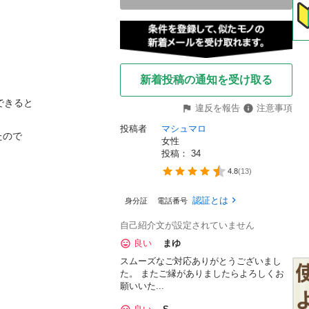
新着投稿の通知を受け取る
きると

違反を報告
注意事項
投稿者
マシュマロ
ので

女性
投稿： 
34
4.8
(
13
)
認証とは
身分証
電話番号
自己紹介文が設定されていません
良い
まゆ
スムーズなご対応ありがとうございまし
た。 またご縁がありましたらよろしくお
願いいた...