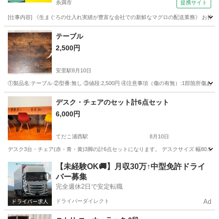
糸満市
提携サイト
[仕事内容] 《生まぐろの仕入れ実績が豊富な会社での新鮮なマグロの配送業務》 お持
沖縄
糸満市
ドライバー
テーブル
2,500円
安里駅
8月10日
①製品名:テーブル ②型番:無し ③値段:2,500円 ④注意事項（傷の有無）:1部箇所
沖縄
那覇市
安里駅
テーブル
デスク・チェアのセット計6点セット
6,000円
てだこ浦西駅
8月10日
デスク3台・チェア(赤・青・黄)3脚の計6点セットになります。 デスクサイズ 幅80.5cm✖
沖縄
沖縄市
てだこ浦西駅
テーブル
【未経験OK🚚】月収30万↑中型免許ドライ
バー募集
完全週休2日で安定転職
ドライバーダイレクト
Ad