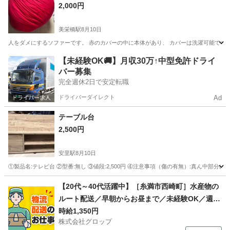
2,000円
美栄橋駅
8月10日
人をダメにするソファーです。 赤のカバーの中に本体があり、 カバーは洗濯可能です
沖縄
那覇市
美栄橋駅
ソファ
【未経験OK🚚】月収30万↑中型免許ドライ
バー募集
完全週休2日で安定転職
ドライバーダイレクト
Ad
テーブル台
2,500円
安里駅
8月10日
①製品名:テレビ台 ②型番:無し ③値段:2,500円 ④注意事項（傷の有無）:真ん
沖縄
那覇市
安里駅
収納家具
注意事項
【20代～40代活躍中】［糸満市西崎町］水産物の
ルート配送／早朝からお昼まで／未経験OK／週休
2日／時給1,350円＋ガソリン代／正社員登用前提
時給1,350円
株式会社グロップ