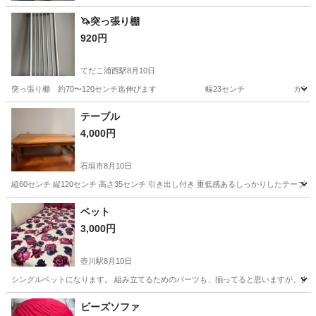
🦄突っ張り棚
920円
てだこ浦西駅
8月10日
突っ張り棚 約70〜120センチ迄伸びます 幅23センチ カラー(ホワイト) 
沖縄
宜野湾市
てだこ浦西駅
収納家具
パイプ
テーブル
4,000円
石垣市
8月10日
縦60センチ 縦120センチ 高さ35センチ 引き出し付き 重低感あるしっかりしたテーブ
沖縄
石垣市
テーブル
ベット
3,000円
壺川駅
8月10日
シングルベットになります。 組み立てるためのパーツも、揃ってると思いますが、古
沖縄
那覇市
壺川駅
ベッド
ビーズソファ