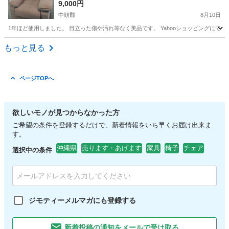
9,000円
中頭郡
8月10日
1年ほど使用しました。 目立った傷や汚れ等なく美品です。 Yahooショッピングにて購入
沖縄
中頭郡
ソファ
もっと見る
ページTOPへ
欲しいモノが見つからなかった方
ご希望の条件を登録するだけで、新着情報をいち早くお届け出来ま
す。
沖縄県
売ります・あげます
家具
椅子
チェア
選択中の条件
ジモティーメルマガにも登録する
新着投稿の通知をメールで受け取る