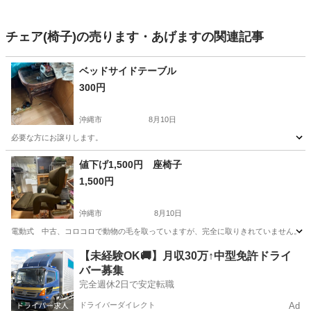
チェア(椅子)の売ります・あげますの関連記事
ベッドサイドテーブル
300円
沖縄市
8月10日
必要な方にお譲りします。
沖縄
沖縄市
テーブル
サイドテーブル
値下げ1,500円 座椅子
1,500円
沖縄市
8月10日
電動式 中古、コロコロで動物の毛を取っていますが、完全に取りきれていません。気
沖縄
沖縄市
椅子
イス
【未経験OK🚚】月収30万↑中型免許ドライ
バー募集
完全週休2日で安定転職
ドライバーダイレクト
Ad