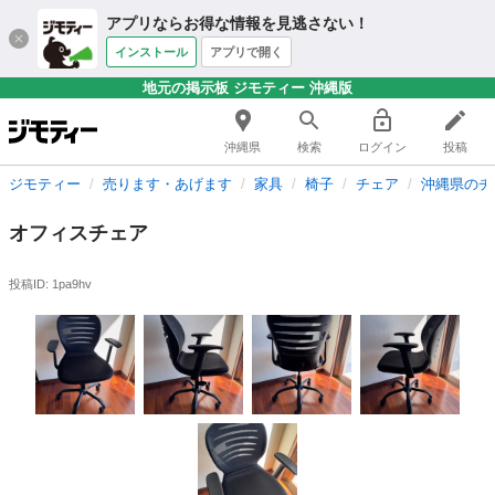
アプリならお得な情報を見逃さない！
インストール
アプリで開く
地元の掲示板 ジモティー 沖縄版
沖縄県
検索
ログイン
投稿
ジモティー
売ります・あげます
家具
椅子
チェア
沖縄県のチ
オフィスチェア
投稿ID: 1pa9hv