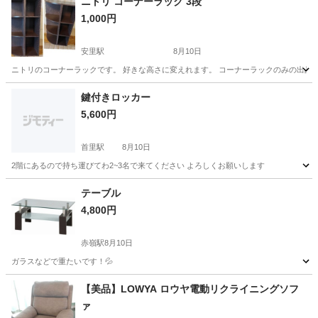
ニトリ コーナーラック 3段
1,000円
安里駅
8月10日
ニトリのコーナーラックです。 好きな高さに変えれます。 コーナーラックのみの出品で
沖縄
那覇市
安里駅
収納家具
鍵付きロッカー
5,600円
首里駅
8月10日
2階にあるので持ち運びてわ2~3名で来てください よろしくお願いします
沖縄
那覇市
首里駅
オフィス用家具
よろしくお願いします
テーブル
4,800円
赤嶺駅
8月10日
ガラスなどで重たいです！💦
沖縄
糸満市
赤嶺駅
テーブル
ガラス
【美品】LOWYA ロウヤ電動リクライニングソフ
ァ