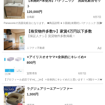
【未開封+未使用】パナソニック 洗面化粧台セッ
ト
120,000円
古島駅
8月7日
Panasonicの洗面化粧台になります。 ◼️商品説明 ⚫︎３面鏡(未開封) パナソニック 洗面化粧台
沖縄
浦添市
古島駅
その他
洗面化粧台
【格安物件多数✨】家賃4万円以下多数
【保証人ナシ】賃貸物件多数掲載！
ニフティ不動産
Ad
⭐️アイリスオオヤマ⭐️全体的にキレイめ⭐️
800円
宜野湾市
8月7日
【プロフィール必読ですm(_ _)m】 ⭐️全体的にキレイめだと思います！ ⭐️3段ケースや、
沖縄
宜野湾市
収納家具
ケース
ラグジュアリーエアーソファー
1,300円