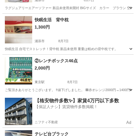
浦添市
8月7日
ラグジュアリーエアーソファー 新品未使用未開封 BIGサイズ カラー ブラウン 空
沖縄
浦添市
椅子
エアー
快眠生活 背中枕
1,300円
浦添市
8月7日
快眠生活 自宅でストレッチ！背中枕 新品未使用 重量は軽めの背中枕です。
沖縄
浦添市
寝具
②レンチボックス46点
2,000円
東京駅
8月7日
ご覧頂きありがとうございます。 ‼️値下げしました。 🟥赤オレンジ2000円→1400円💴 
沖縄
宜野湾市
東京駅
その他
【格安物件多数✨】家賃4万円以下多数
【保証人ナシ】賃貸物件多数掲載！
ニフティ不動産
Ad
テレビ台ブラック