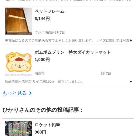
沖縄
浦添市
経塚駅
収納家具
ベットフレーム
6,144円
てだこ浦西駅
8月7日
中古品になるのでご理解ある方でよろしくお願い致します。 サイズに関しては写真をご
沖縄
中頭郡
てだこ浦西駅
収納家具
ポムポムプリン 特大ダイカットマット
1,000円
浦添市
8月7日
新品未使用未開封 サイズ約120㎝ 値下げしました。
沖縄
浦添市
カーペット/マット/ラグ
ポムポムプリン
もっと見る
ひかり
さんのその他の投稿記事：
ロケット鉛筆
900円