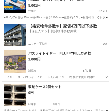
5,001円
沖縄市
8月7日
■サイズ/約 厚さ25mmx幅470mmx長さ1100mm ■重量/約 0.6kg ■材質/本体：
沖縄
沖縄市
寝具
トゥルースリーパー
【格安物件多数✨】家賃4万円以下多数
【保証人ナシ】賃貸物件多数掲載！
ニフティ不動産
Ad
バズライトイヤー FLUFFYPILLOW 枕
1,000円
浦添市
8月7日
トイストーリーバズライトイヤー ふんわりピロー 枕 新品未使用未開封
沖縄
浦添市
寝具
収納ケース2個セット
0円
経塚駅
8月7日
収納ケース二つセットです！ 奥行き70センチ 縦117センチ 片方はケースの真ん中の