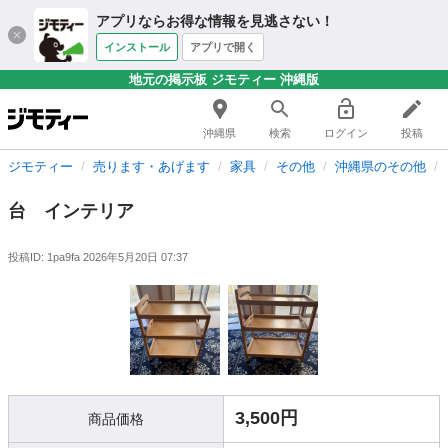
アプリならお得な情報を見逃さない！
インストール
アプリで開く
地元の掲示板 ジモティー 沖縄版
沖縄県
検索
ログイン
投稿
ジモティー
売ります・あげます
家具
その他
沖縄県のその他
台 インテリア
投稿ID: 1pa9fa
2026年5月20日 07:37
3,500円
商品価格