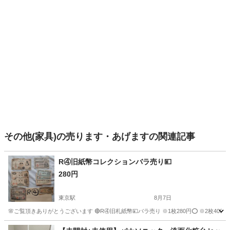
その他(家具)の売ります・あげますの関連記事
R④旧紙幣コレクションバラ売り💴
280円
東京駅
8月7日
🌸ご覧頂きありがとうございます 🔴R④旧札紙幣💴バラ売り ※1枚280円⭕ ※2枚400円
沖縄
宜野湾市
東京駅
その他
紙幣