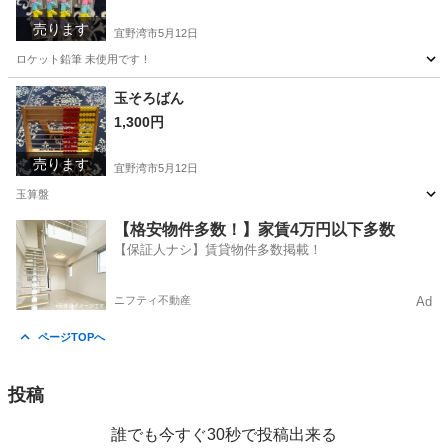
売ります
宜野湾市
5月12日
ロケット鉛筆 未使用です！
沖縄
宜野湾市
その他
鉛筆
玉そろばん
1,300円
売ります
宜野湾市
5月12日
玉算盤
沖縄
宜野湾市
その他
そろばん
【格安物件多数！】家賃4万円以下多数
【保証人ナシ】賃貸物件多数掲載！
ニフティ不動産
Ad
ページTOPへ
投稿
誰でも今すぐ30秒で投稿出来る