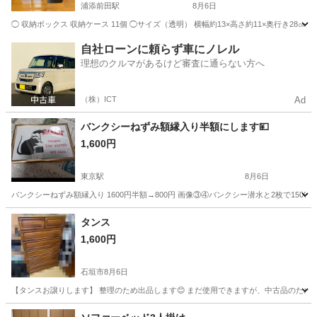
浦添前田駅
8月6日
◯ 収納ボックス 収納ケース 11個 ◯サイズ（透明） 横幅約13×高さ約11×奥行き28㎝
沖縄
宜野湾市
浦添前田駅
収納家具
自社ローンに頼らず車にノレル
理想のクルマがあるけど審査に通らない方へ
（株）ICT
Ad
バンクシーねずみ額縁入り半額にします💴
1,600円
東京駅
8月6日
バンクシーねずみ額縁入り 1600円半額→800円 画像③④バンクシー潜水と2枚で1500円‼
沖縄
宜野湾市
東京駅
その他
タンス
1,600円
石垣市
8月6日
【タンスお譲りします】 整理のため出品します😊 まだ使用できますが、中古品のため使用
沖縄
石垣市
ミラー/鏡