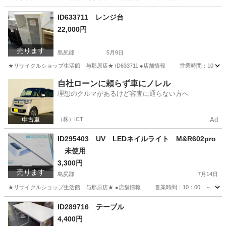
沖縄
島尻郡
キッチン家電
商品
ID633711 レンジ台
22,000円
売ります
島尻郡
5月9日
★リサイクルショップ生活館 与那原店★ ID633711 ●店舗情報 営業時間：10：
沖縄
島尻郡
収納家具
自社ローンに頼らず車にノレル
理想のクルマがあるけど審査に通らない方へ
（株）ICT
Ad
ID295403 UV LEDネイルライト M&R602pro
未使用
3,300円
売ります
島尻郡
7月14日
★リサイクルショップ生活館 与那原店★ ●店舗情報 営業時間：10：00 ～ 19
沖縄
島尻郡
ネイル
ネイルライト
ID289716 テーブル
4,400円