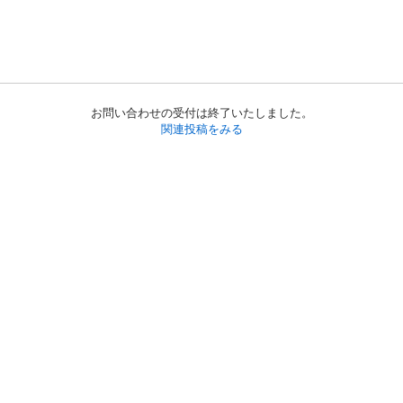
お問い合わせの受付は終了いたしました。
関連投稿をみる
初めての方へ
利用規約
プライバシーポリシー
プライバシー・ステートメント
健全化に資する運用方針
お問い合わせ
運営会社
サイトマップ
ご利用ガイド
フリーワードで探す
PC版で表示
都道府県選択