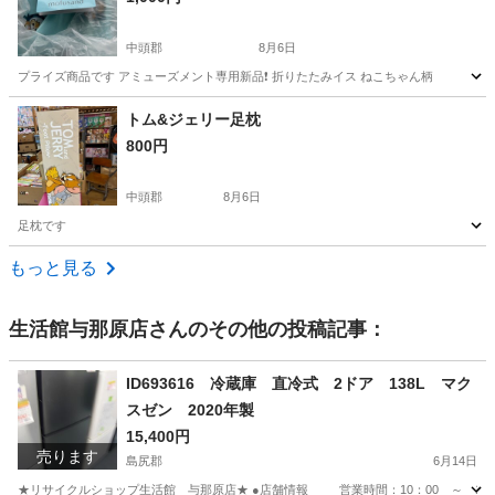
中頭郡
8月6日
プライズ商品です アミューズメント専用新品❗️ 折りたたみイス ねこちゃん柄
沖縄
中頭郡
椅子
イス
トム&ジェリー足枕
800円
中頭郡
8月6日
足枕です
沖縄
中頭郡
寝具
もっと見る
生活館与那原店
さんのその他の投稿記事：
ID693616 冷蔵庫 直冷式 2ドア 138L マク
スゼン 2020年製
15,400円
売ります
島尻郡
6月14日
★リサイクルショップ生活館 与那原店★ ●店舗情報 営業時間：10：00 ～ 19