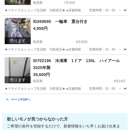
売ります
島尻郡
7月10日
★リサイクルショップ生活館 与那原店★ ●店舗情報 営業時間：10：00 ～ 19
沖縄
島尻郡
収納家具
ID269695 一輪車 置台付き
4,950円
売ります
島尻郡
6月20日
★リサイクルショップ生活館 与那原店★ ●店舗情報 営業時間：10：00 ～ 19
沖縄
島尻郡
一輪車
商品
ID702196 冷凍庫 1ドア 135L ハイアール
2025年製
39,600円
売ります
島尻郡
6月14日
★リサイクルショップ生活館 与那原店★ ●店舗情報 営業時間：10：00 ～ 19
沖縄
島尻郡
キッチン家電
商品
ページTOPへ
欲しいモノが見つからなかった方
ご希望の条件を登録するだけで、新着情報をいち早くお届け出来ま