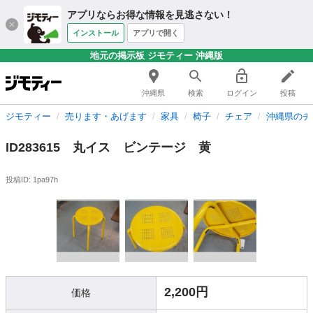
アプリならお得な情報を見逃さない！
インストール
アプリで開く
地元の掲示板 ジモティー 沖縄版
沖縄県
検索
ログイン
投稿
ジモティー
売ります・あげます
家具
椅子
チェア
沖縄県のチ
ID283615 丸イス ビンテージ 黄
投稿ID: 1pa97h
2,200円
価格