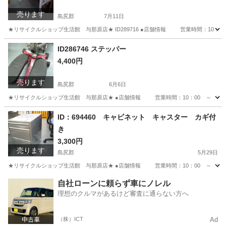
売ります
島尻郡
7月11日
★リサイクルショップ生活館 与那原店★ ID289716 ●店舗情報 営業時間：10
沖縄
島尻郡
テーブル
ID286746 ステッパー
4,400円
売ります
島尻郡
6月6日
★リサイクルショップ生活館 与那原店★ ●店舗情報 営業時間：10：00 ～ 19
沖縄
島尻郡
その他
商品
ID：694460 キャビネット キャスター カギ付
き
3,300円
売ります
島尻郡
5月29日
★リサイクルショップ生活館 与那原店★ ●店舗情報 営業時間：10：00 ～ 19
沖縄
島尻郡
収納家具
商品
自社ローンに頼らず車にノレル
理想のクルマがあるけど審査に通らない方へ
（株）ICT
Ad