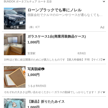
BUNDOK ボータブルチェア カーキ 北谷
沖縄
中頭郡
てだこ浦西駅
椅子
カーキ
ローンブラックでも車にノレル
信販会社でクルマのローンやリースが通らなくてもク
ルマをご利用いただけるサービスがあります！
（株）ICT
Ad
ガラスケース1台(商業用装飾品ケース)
1,000円
安里駅
8月6日
10年ほど前に叔父開業のためにが購入したものです 【購入時価格】不明 【サイズ】縦：95
沖縄
那覇市
安里駅
オフィス用家具
写真額縁📷
1,000円
うるま市
8月6日
それぞれの大きさは問い合わせください！ガラスの額縁でしっかりしてます！ ダイソーの
沖縄
うるま市
インテリア雑貨/小物
額縁
【新品】折りたたみイス
1,000円