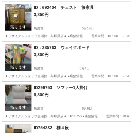
ID：692404 チェスト 籐家具
3,850円
売ります
島尻郡
5月19日
★リサイクルショップ生活館 与那原店★ ●店舗情報 営業時間：10：00 ～ 19
沖縄
島尻郡
収納家具
ID：285763 ウェイクボード
3,300円
売ります
島尻郡
6月4日
★リサイクルショップ生活館 与那原店★ ●店舗情報 営業時間：10：00 ～ 19
沖縄
島尻郡
マリンスポーツ
商品
ID299753 ソファー1人掛け
8,800円
売ります
島尻郡
8月6日
★リサイクルショップ生活館 与那原店★ ID299753 ●店舗情報 営業時間：10
沖縄
島尻郡
ソファ
ID754232 棚４段