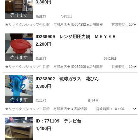
3,300円
売ります
島尻郡
7月31日
★リサイクルショップ生活館 与那原店★ ID754232 ●店舗情報 営業時間：10：
沖縄
島尻郡
収納家具
ID269909 レンジ用圧力鍋 ＭＥＹＥＲ
2,200円
売ります
島尻郡
5月19日
★リサイクルショップ生活館 与那原店★ ID269909 ●店舗情報 営業時間：10
沖縄
島尻郡
調理器具
ID268902 琉球ガラス 花びん
3,300円
売ります
島尻郡
6月6日
★リサイクルショップ生活館 与那原店★ ●店舗情報 営業時間：10：00 ～ 1
沖縄
島尻郡
その他
商品
ID：771109 テレビ台
4,400円