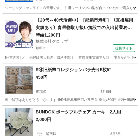
シーリングファンライト六畳用です。 引掛シーリングの型が合っていたので購入しまし
沖縄
沖縄市
照明器具
【20代～40代活躍中】［那覇市港町］《直接雇用
実績あり》青果物取り扱い施設での入出荷業務／
日勤／残業なし／無料駐車場完備
時給1,200円
株式会社グロップ
那覇市
提携サイト
[仕事内容] ／ 未経験者大歓迎！資格不問！ 直接雇用実績アリ◎ 働きながらキャリア
沖縄
那覇市
工場
R④旧紙幣コレクションバラ売り5枚💴
450円
東京駅
8月6日
🌸ご覧頂きありがとうございます 🔴R④旧札紙幣💴バラ売り ※1枚300円 ※2枚450円⭕
沖縄
宜野湾市
東京駅
その他
紙幣
BUNDOK ボータブルチェア カーキ 2人用
2,000円
てだこ浦西駅
8月6日