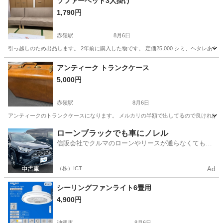
ソファーベッド3人掛け
1,790円
赤嶺駅
8月6日
引っ越しのため出品します。 2年前に購入した物です。 定価25,000 シミ、ヘタレありますがま
沖縄
糸満市
赤嶺駅
ベッド
アンティーク トランクケース
5,000円
赤嶺駅
8月6日
アンティークのトランクケースになります。 メルカリの半額で出してるので良ければ購入お
沖縄
那覇市
赤嶺駅
インテリア雑貨/小物
ローンブラックでも車にノレル
信販会社でクルマのローンやリースが通らなくてもク
ルマをご利用いただけるサービスがあります！
（株）ICT
Ad
シーリングファンライト6畳用
4,900円
沖縄市
8月6日