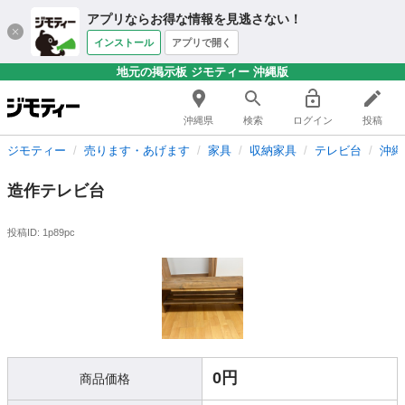
アプリならお得な情報を見逃さない！
インストール
アプリで開く
地元の掲示板 ジモティー 沖縄版
沖縄県
検索
ログイン
投稿
ジモティー
売ります・あげます
家具
収納家具
テレビ台
沖縄
造作テレビ台
投稿ID: 1p89pc
0円
商品価格