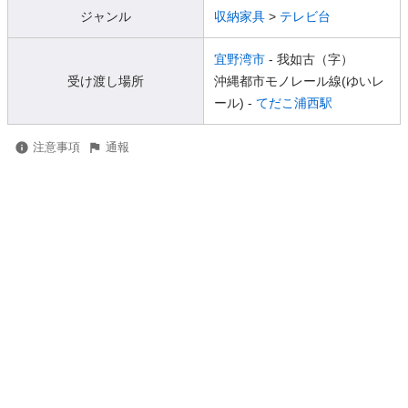
ジャンル
収納家具
>
テレビ台
宜野湾市
- 我如古（字）
受け渡し場所
沖縄都市モノレール線(ゆいレ
ール) -
てだこ浦西駅
注意事項
通報