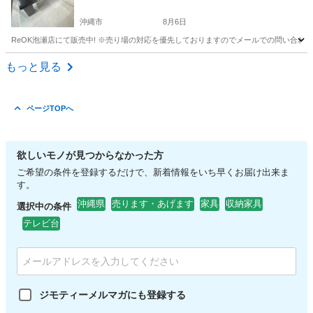
沖縄市
8月6日
ReOK泡瀬店にて販売中! ※売り場の対応を優先しておりますのでメールでの問い合わせ
沖縄
沖縄市
テーブル
センター
もっと見る
ページTOPへ
欲しいモノが見つからなかった方
ご希望の条件を登録するだけで、新着情報をいち早くお届け出来ま
す。
沖縄県
売ります・あげます
家具
収納家具
選択中の条件
テレビ台
ジモティーメルマガにも登録する