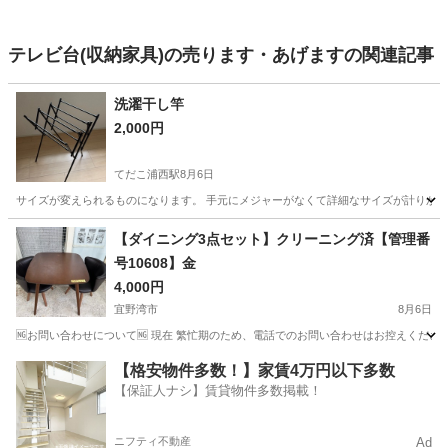
テレビ台(収納家具)の売ります・あげますの関連記事
洗濯干し竿
2,000円
てだこ浦西駅
8月6日
サイズが変えられるものになります。 手元にメジャーがなくて詳細なサイズが計りかね
沖縄
宜野湾市
てだこ浦西駅
その他
【ダイニング3点セット】クリーニング済【管理番
号10608】金
4,000円
宜野湾市
8月6日
🆖お問い合わせについて🆖 現在 繁忙期のため、電話でのお問い合わせはお控えください
沖縄
宜野湾市
テーブル
ダイニング
【格安物件多数！】家賃4万円以下多数
【保証人ナシ】賃貸物件多数掲載！
ニフティ不動産
Ad