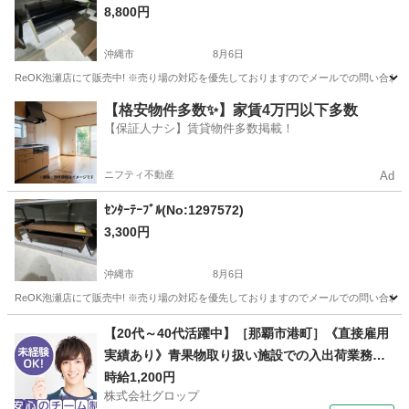
8,800円
沖縄市
8月6日
ReOK泡瀬店にて販売中! ※売り場の対応を優先しておりますのでメールでの問い合わせ
沖縄
沖縄市
テーブル
センター
【格安物件多数✨】家賃4万円以下多数
【保証人ナシ】賃貸物件多数掲載！
ニフティ不動産
Ad
ｾﾝﾀｰﾃｰﾌﾞﾙ(No:1297572)
3,300円
沖縄市
8月6日
ReOK泡瀬店にて販売中! ※売り場の対応を優先しておりますのでメールでの問い合わせ
沖縄
沖縄市
テーブル
【20代～40代活躍中】［那覇市港町］《直接雇用
実績あり》青果物取り扱い施設での入出荷業務／
日勤／残業なし／無料駐車場完備
時給1,200円
株式会社グロップ