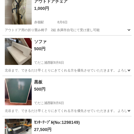
アウトドアチェア
1,000円
赤嶺駅
8月6日
アウトドア用の折り畳み椅子 2組 糸満市自宅にて受け渡し可能
沖縄
糸満市
赤嶺駅
椅子
アウトドア
ソファ
500円
てだこ浦西駅
8月6日
北谷まで、できるだけ早くとりにきてくれる方を優先させていただきます。 よろしくお
沖縄
中頭郡
てだこ浦西駅
ソファ
黒板
500円
てだこ浦西駅
8月6日
北谷まで、できるだけ早くとりにきてくれる方を優先させていただきます。 よろしく
沖縄
中頭郡
てだこ浦西駅
その他
黒板
ｾﾝﾀｰﾃｰﾌﾞﾙ(No:1298149)
27,500円