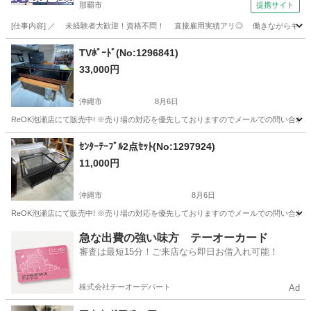
那覇市
提携サイト
[仕事内容] ／ 未経験者大歓迎！資格不問！ 直接雇用実績アリ◎ 働きながらキャリア
沖縄
那覇市
工場
TVﾎﾞｰﾄﾞ(No:1296841)
33,000円
沖縄市
8月6日
ReOK泡瀬店にて販売中! ※売り場の対応を優先しておりますのでメールでの問い合わせ
沖縄
沖縄市
収納家具
電子マネー
ｾﾝﾀｰﾃｰﾌﾞﾙ2点ｾｯﾄ(No:1297924)
11,000円
沖縄市
8月6日
ReOK泡瀬店にて販売中! ※売り場の対応を優先しておりますのでメールでの問い合わせ
沖縄
沖縄市
テーブル
急な出費の強い味方 テーオーカード
審査は最短15分！ご来店なら即日お借入れ可能！
株式会社テーオーデパート
Ad