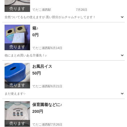
売ります
てだこ浦西駅
7月26日
全然ついてるもの使えますが 黒い部分がムチャムチャしてます！
沖縄
うるま市
てだこ浦西駅
美容家電
箱♪
0円
売ります
てだこ浦西駅
6月14日
他にまとめ買いある方優先！♪
沖縄
うるま市
てだこ浦西駅
ラッピング用品
お風呂イス
50円
売ります
てだこ浦西駅
6月21日
まだ使えます✨️
沖縄
うるま市
てだこ浦西駅
家具
風呂
保育園着などに♪
200円
売ります
てだこ浦西駅
7月26日