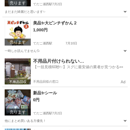
売ります
てだこ浦西駅
7月2日
まだまだ綺麗だと思います✨
沖縄
うるま市
てだこ浦西駅
ベビー用品
ベビー
美品✨大ピンチずかん２
1,000円
売ります
てだこ浦西駅
7月10日
一時しか読んでません💦
沖縄
うるま市
てだこ浦西駅
絵本
ずかん
不用品片付けられない…
【一括見積60秒✨】スグに最安値の業者が見つかる👀
不用品回収の窓口
Ad
新品✨️シール
0円
売ります
てだこ浦西駅
7月2日
他にまとめ買いある方優先！
沖縄
うるま市
てだこ浦西駅
おもちゃ
新品