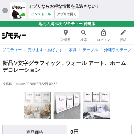
アプリならお得な情報を見逃さない！
インストール
アプリで開く
地元の掲示板 ジモティー 沖縄版
沖縄県
検索
ログイン
投稿
ジモティー
売ります・あげます
家具
テーブル
沖縄県のテーブ
新品✨️文字グラフィック , ウォール アート、ホーム
デコレーション
投稿ID: 1ohaxv
2026年7月22日 09:32
0円
商品価格