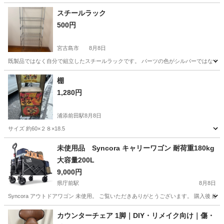
スチールラック
500円
宮古島市
8月8日
既製品ではなく自分で組立したスチールラックです。 パーツの色がシルバーではなく一部、白あり
沖縄
宮古島市
収納家具
バスケット
棚
1,280円
浦添前田駅
8月8日
サイズ 約60×２８×18.5
沖縄
浦添市
浦添前田駅
収納家具
未使用品 Syncora キャリーワゴン 耐荷重180kg
大容量200L
9,000円
県庁前駅
8月8日
Syncora アウトドアワゴン 未使用。 ご覧いただきありがとうございます。 購入後
沖縄
那覇市
県庁前駅
その他
カウンターチェア 1脚｜DIY・リメイク向け｜傷・