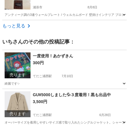
浦添市
8月8日
アンティーク調の3連ウォールプレート / ウェルカムボード 壁掛けインテリア ブロン
沖縄
浦添市
インテリア雑貨/小物
インテリア
もっと見る
いち
さんのその他の投稿記事：
一度使用！あかずきん
300円
売ります
てだこ浦西駅
7月10日
綺麗です✨️
沖縄
うるま市
てだこ浦西駅
絵本
GU¥5000しました💦３度着用！黒も出品中
3,500円
売ります
てだこ浦西駅
6月28日
オーバーサイズを着用しやすいサイズ感で取り入れたシングルジャケット。シャープな襟