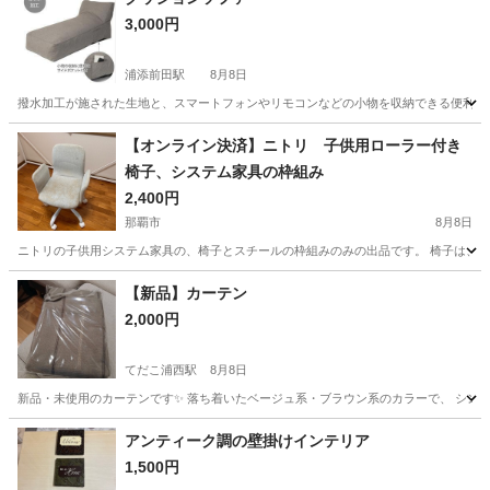
3,000円
浦添前田駅
8月8日
撥水加工が施された生地と、スマートフォンやリモコンなどの小物を収納できる便利なサイド
沖縄
宜野湾市
浦添前田駅
ソファ
【オンライン決済】ニトリ 子供用ローラー付き
椅子、システム家具の枠組み
2,400円
那覇市
8月8日
ニトリの子供用システム家具の、椅子とスチールの枠組みのみの出品です。 椅子は、汚
沖縄
那覇市
椅子
【新品】カーテン
2,000円
てだこ浦西駅
8月8日
新品・未使用のカーテンです✨ 落ち着いたベージュ系・ブラウン系のカラーで、 シンプルな
沖縄
沖縄市
てだこ浦西駅
カーテン、ブラインド
アンティーク調の壁掛けインテリア
1,500円