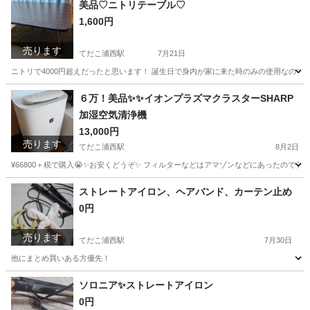
美品♡ニトリテーブル♡
1,600円
売ります
てだこ浦西駅
7月21日
ニトリで4000円超えだったと思います！ 誕生日で身内が家に来た時のみの使用なので
沖縄
うるま市
てだこ浦西駅
テーブル
ニトリ
６万！美品✨️✨️イオンプラズマクラスターSHARP
加湿空気清浄機
13,000円
売ります
てだこ浦西駅
8月2日
¥66800＋税で購入😭✨お安くどうぞ✨️ フィルターなどはアマゾンなどにあったので 購
沖縄
沖縄市
てだこ浦西駅
季節、空調家電
ストレートアイロン、ヘアバンド、カーテン止め
0円
売ります
てだこ浦西駅
7月30日
他にまとめ買いある方優先！
沖縄
沖縄市
てだこ浦西駅
美容家電
カーテン
ソロニア✨️ストレートアイロン
0円