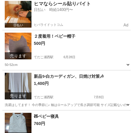
沖縄
うるま市
てだこ浦西駅
スーツ
シングル
ヒマならシール貼りバイト
日払い 時給1400円〜
ヒバライドットコム
Ad
２度着用！ベビー帽子
500円
売ります
てだこ浦西駅
6月28日
50-52cm
沖縄
うるま市
てだこ浦西駅
ベビー用品
ベビー
新品✨白カーディガン、日焼け対策🎶
1,400円
売ります
てだこ浦西駅
7月8日
洗濯はしてます！ 今の季節に♪ 袖はロールアップで長さ調節可能 サイズ記載ないので
沖縄
うるま市
てだこ浦西駅
カーディガン
新品
🧸ベビー寝具
760円