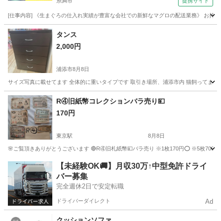
糸満市
提携サイト
[仕事内容] 《生まぐろの仕入れ実績が豊富な会社での新鮮なマグロの配送業務》 お持
沖縄
糸満市
ドライバー
タンス
2,000円
浦添市
8月8日
サイズ写真に載せてます 全体的に重いタイプです 取引き場所、浦添市内 猫飼ってます
沖縄
浦添市
収納家具
R④旧紙幣コレクションバラ売り💴
170円
東京駅
8月8日
🌸ご覧頂きありがとうございます 🔴R④旧札紙幣💴バラ売り ※1枚170円⭕ ※5枚700円 
沖縄
宜野湾市
東京駅
その他
紙幣
【未経験OK🚚】月収30万↑中型免許ドライ
バー募集
完全週休2日で安定転職
ドライバーダイレクト
Ad
クッションソファ