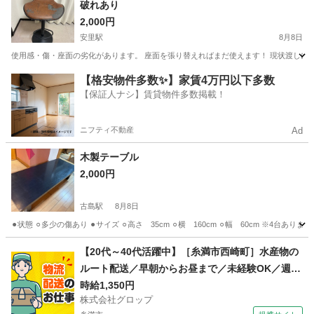
破れあり
2,000円
安里駅
8月8日
使用感・傷・座面の劣化があります。 座面を張り替えればまだ使えます！ 現状渡しにな
沖縄
那覇市
安里駅
椅子
【格安物件多数✨】家賃4万円以下多数
【保証人ナシ】賃貸物件多数掲載！
ニフティ不動産
Ad
木製テーブル
2,000円
古島駅
8月8日
⚫︎状態 ⚪︎多少の傷あり ⚫︎サイズ ⚪︎高さ 35cm ⚪︎横 160cm ⚪︎幅 60cm ※4
沖縄
那覇市
古島駅
テーブル
【20代～40代活躍中】［糸満市西崎町］水産物の
ルート配送／早朝からお昼まで／未経験OK／週休
2日／時給1,350円＋ガソリン代／正社員登用前提
時給1,350円
株式会社グロップ