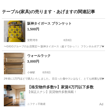
テーブル(家具)の売ります・あげますの関連記事
阪神タイガース ブランケット
1,500円
宜野湾市
8月8日
〜GIGOグループのお店限定〜 阪神タイガース（超ドでかっ！） フランネルボアブランケ
沖縄
宜野湾市
寝具
ウォールラック
3,000円
小禄駅
8月8日
2年前に1万円ほどで購入いたしました。 目立った傷やスレはなく、とても綺麗な状況です。 
沖縄
那覇市
小禄駅
収納家具
【格安物件多数✨】家賃4万円以下多数
【保証人ナシ】賃貸物件多数掲載！
ニフティ不動産
Ad