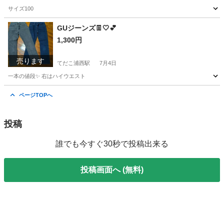
サイズ100
沖縄
うるま市
てだこ浦西駅
キッズ用品
GUジーンズ👖🤍💕
1,300円
売ります
てだこ浦西駅
7月4日
一本の値段✨️ 右はハイウエスト
沖縄
うるま市
てだこ浦西駅
ジーンズ/デニム
ジーンズ
ページTOPへ
投稿
誰でも今すぐ30秒で投稿出来る
投稿画面へ (無料)