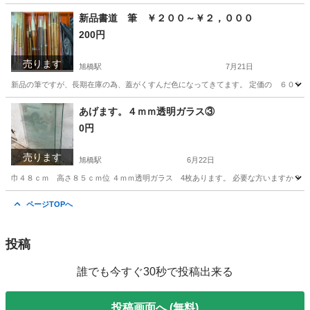
沖縄
那覇市
旭橋駅
オフィス用家具
新品書道 筆 ￥２００～￥２，０００
200円
売ります
旭橋駅
7月21日
新品の筆ですが、長期在庫の為、蓋がくすんだ色になってきてます。 定価の ６０％～
沖縄
那覇市
旭橋駅
その他
新品
あげます。４ｍｍ透明ガラス③
0円
売ります
旭橋駅
6月22日
巾４８ｃｍ 高さ８５ｃｍ位 ４ｍｍ透明ガラス 4枚あります。 必要な方いますか？ 
沖縄
那覇市
旭橋駅
その他
ガラス
ページTOPへ
投稿
誰でも今すぐ30秒で投稿出来る
投稿画面へ (無料)