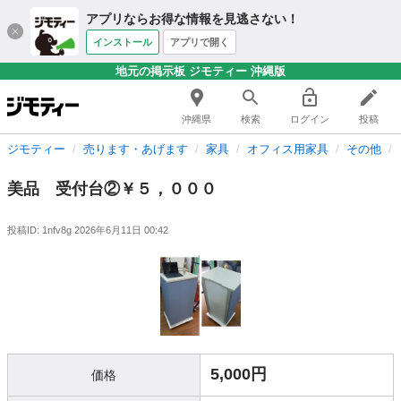
アプリならお得な情報を見逃さない！
インストール
アプリで開く
地元の掲示板 ジモティー 沖縄版
沖縄県
検索
ログイン
投稿
ジモティー
売ります・あげます
家具
オフィス用家具
その他
美品 受付台②￥５，０００
投稿ID: 1nfv8g
2026年6月11日 00:42
5,000円
価格