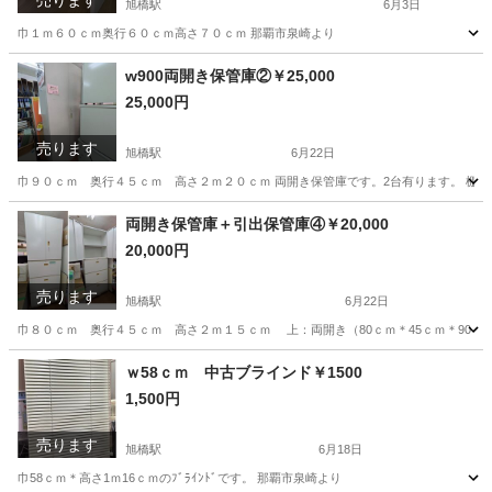
売ります
旭橋駅
6月3日
巾１ｍ６０ｃｍ奥行６０ｃｍ高さ７０ｃｍ 那覇市泉崎より
沖縄
那覇市
旭橋駅
オフィス用家具
w900両開き保管庫②￥25,000
25,000円
売ります
旭橋駅
6月22日
巾９０ｃｍ 奥行４５ｃｍ 高さ２ｍ２０ｃｍ 両開き保管庫です。2台有ります。 棚板
沖縄
那覇市
旭橋駅
オフィス用家具
保管庫
両開き保管庫＋引出保管庫④￥20,000
20,000円
売ります
旭橋駅
6月22日
巾８０ｃｍ 奥行４５ｃｍ 高さ２ｍ１５ｃｍ 上：両開き（80ｃｍ＊45ｃｍ＊90ｃｍ）
沖縄
那覇市
旭橋駅
オフィス用家具
保管庫
ｗ58ｃｍ 中古ブラインド￥1500
1,500円
売ります
旭橋駅
6月18日
巾58ｃｍ＊高さ1ｍ16ｃｍのﾌﾞﾗｲﾝﾄﾞです。 那覇市泉崎より