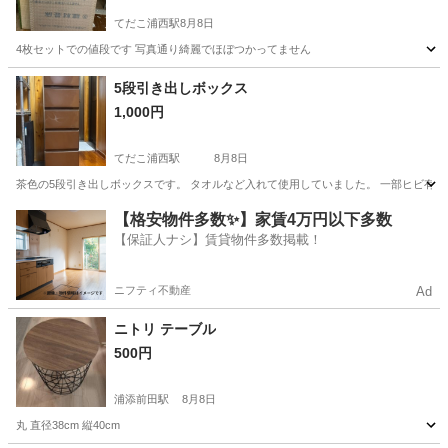
てだこ浦西駅
8月8日
4枚セットでの値段です 写真通り綺麗でほぼつかってません
沖縄
沖縄市
てだこ浦西駅
カーペット/マット/ラグ
5段引き出しボックス
1,000円
てだこ浦西駅
8月8日
茶色の5段引き出しボックスです。 タオルなど入れて使用していました。 一部ヒビ有り
沖縄
浦添市
てだこ浦西駅
収納家具
【格安物件多数✨】家賃4万円以下多数
【保証人ナシ】賃貸物件多数掲載！
ニフティ不動産
Ad
ニトリ テーブル
500円
浦添前田駅
8月8日
丸 直径38cm 縦40cm