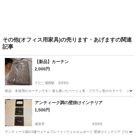
その他(オフィス用家具)の売ります・あげますの関連
記事
【新品】カーテン
2,000円
てだこ浦西駅
8月8日
新品・未使用のカーテンです✨ 落ち着いたベージュ系・ブラウン系のカラーで、 シンプルな
沖縄
沖縄市
てだこ浦西駅
カーテン、ブラインド
アンティーク調の壁掛けインテリア
1,500円
浦添市
8月8日
アンティーク調の3連ウォールプレート / ウェルカムボード 壁掛けインテリア ブロン