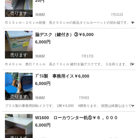
20円
売ります
旭橋駅
7月21日
巾１５ｃｍ～２０ｃｍ前後 長さ５０ｃｍの新品タイルカーペットの切れ端です。 養生材
沖縄
那覇市
旭橋駅
カーペット/マット/ラグ
切れ端
脇デスク（鍵付き）③￥6,000
6,000円
売ります
旭橋駅
7月17日
巾４０ｃｍ 奥行７０ｃｍ 高さ７０ｃｍ 鍵付き脇デスクです。 ３台有ります。 那覇
沖縄
那覇市
旭橋駅
オフィス用家具
デスク
ﾌﾟﾗｽ製 事務用イス￥6,000
6,000円
売ります
旭橋駅
7月8日
プラス製の事務用回転イスです。 1脚￥6,000 4脚有ります。 状態は綺麗なほうで
沖縄
那覇市
旭橋駅
オフィス用家具
W1600 ローカウンター机⑤￥６，０００
6,000円