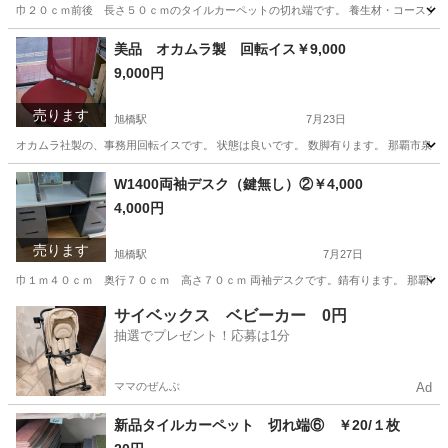
巾２０ｃｍ前後 長さ５０ｃｍのタイルカーペットの切れ端です。 養生材・コースター等
沖縄
那覇市
旭橋駅
カーペット/マット/ラグ
新品
美品 オカムラ製 回転イス￥9,000
9,000円
売ります
旭橋駅
7月23日
オカムラ社製の、事務用回転イスです。 状態は良いです。 数脚有ります。 那覇市泉崎
沖縄
那覇市
旭橋駅
オフィス用家具
オカムラ
W1400両袖デスク（鍵無し）②￥4,000
4,000円
売ります
旭橋駅
7月27日
巾１ｍ４０ｃｍ 奥行７０ｃｍ 高さ７０ｃｍ 両袖デスクです。錆有ります。 那覇市
沖縄
那覇市
旭橋駅
オフィス用家具
サイベックス ベビーカー 0円
抽選でプレゼント！応募は1分
ママのぜんぶ
Ad
新品タイルカーペット 切れ端⑥ ￥20/１枚