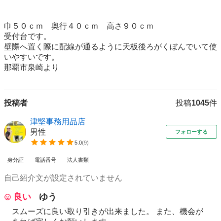
巾５０ｃｍ　奥行４０ｃｍ　高さ９０ｃｍ

受付台です。

壁際へ置く際に配線が通るように天板後ろがくぼんでいて使
いやすいです。

那覇市泉崎より
投稿者
投稿
1045
件
津堅事務用品店
男性
フォローする
5.0
(
9
)
身分証
電話番号
法人書類
自己紹介文が設定されていません
良い
ゆう
スムーズに良い取り引きが出来ました。 また、機会が