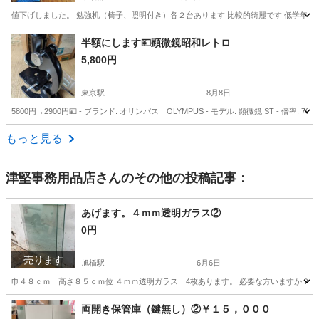
値下げしました。 勉強机（椅子、照明付き）各２台あります 比較的綺麗です 低学年〜
沖縄
中頭郡
その他
木材
半額にします💴顕微鏡昭和レトロ
5,800円
東京駅
8月8日
5800円→2900円💴 - ブランド: オリンパス OLYMPUS - モデル: 顕微鏡 ST - 倍率: 70
沖縄
宜野湾市
東京駅
その他
倍率
もっと見る
津堅事務用品店
さんのその他の投稿記事：
あげます。４ｍｍ透明ガラス②
0円
売ります
旭橋駅
6月6日
巾４８ｃｍ 高さ８５ｃｍ位 ４ｍｍ透明ガラス 4枚あります。 必要な方いますか？ 
沖縄
那覇市
旭橋駅
その他
両開き保管庫（鍵無し）②￥１５，０００