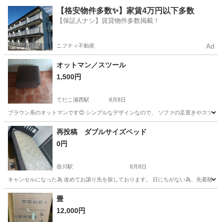
沖縄
浦添市
インテリア雑貨/小物
インテリア
【格安物件多数✨】家賃4万円以下多数
【保証人ナシ】賃貸物件多数掲載！
ニフティ不動産
Ad
オットマン／スツール
1,500円
てだこ浦西駅
8月8日
ブラウン系のオットマンです😊 シンプルなデザインなので、 ソファの足置きやスツールと
沖縄
沖縄市
てだこ浦西駅
椅子
再投稿 ダブルサイズベッド
0円
壺川駅
8月8日
キャンセルになった為 改めてお譲り先を探しております。 日にちがない為、先着順で対応
沖縄
那覇市
壺川駅
ベッド
畳
12,000円