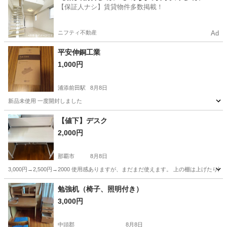
【保証人ナシ】賃貸物件多数掲載！
ニフティ不動産
Ad
平安伸銅工業
1,000円
浦添前田駅
8月8日
新品未使用 一度開封しました
沖縄
宜野湾市
浦添前田駅
その他
新品
【値下】デスク
2,000円
那覇市
8月8日
3,000円→2,500円→2000 使用感ありますが、まだまだ使えます。 上の棚は上げたり
沖縄
那覇市
家具
デスク
勉強机（椅子、照明付き）
3,000円
中頭郡
8月8日