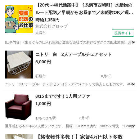
沖縄
宜野湾市
浦添前田駅
テーブル
ニトリ
【20代～40代活躍中】［糸満市西崎町］水産物の
ルート配送／早朝からお昼まで／未経験OK／週休
2日／時給1,350円＋ガソリン代／正社員登用前提
時給1,350円
株式会社グロップ
糸満市
提携サイト
[仕事内容] 《生まぐろの仕入れ実績が豊富な会社での新鮮なマグロの配送業務》 お持
沖縄
糸満市
ドライバー
ニトリ 白 2人テーブルチェアセット
5,000円
石垣市
8月8日
ニトリ 白いテーブル・チェアセット(チェア2つ) ニトリで購入したものです。 半年ほど
沖縄
石垣市
テーブル
8/15までです！1人用ソファ
1,000円
おもろまち駅
8月8日
重厚感ある本牛革の1人用ソファです。 横幅 100cm x 奥行 90cm x 背丈 90cm(座位
沖縄
那覇市
おもろまち駅
ソファ
【格安物件多数！】家賃4万円以下多数