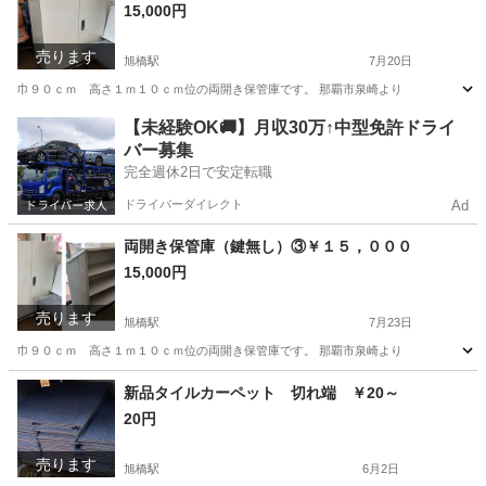
15,000円
売ります
旭橋駅
7月20日
巾９０ｃｍ 高さ１ｍ１０ｃｍ位の両開き保管庫です。 那覇市泉崎より
沖縄
那覇市
旭橋駅
オフィス用家具
保管庫
【未経験OK🚚】月収30万↑中型免許ドライ
バー募集
完全週休2日で安定転職
ドライバーダイレクト
Ad
両開き保管庫（鍵無し）③￥１５，０００
15,000円
売ります
旭橋駅
7月23日
巾９０ｃｍ 高さ１ｍ１０ｃｍ位の両開き保管庫です。 那覇市泉崎より
沖縄
那覇市
旭橋駅
オフィス用家具
保管庫
新品タイルカーペット 切れ端 ￥20～
20円
売ります
旭橋駅
6月2日