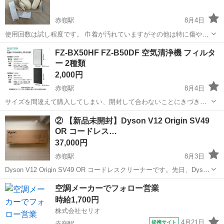
赤嶺駅
8月4日
使用回数は試し程度です。 巾着が汚れていますがその他は特に傷や汚
れは見当たりませんでした。 12,000円にて購入しました。
沖縄
糸満市
赤嶺駅
オーディオ
FZ-BX50HF FZ-B50DF 空気清浄機 フィルタ
ー 2種類
2,000円
赤嶺駅
8月4日
サイズを間違えて購入してしまい、開封して合わないことにきづきま
した。 新品未使用です。 型番確認されてください 他にも出品してま
沖縄
那覇市
赤嶺駅
季節、空調家電
新品
② 【新品未開封】Dyson V12 Origin SV49
すのでのぞいてみてください！
OR コードレス…
37,000円
赤嶺駅
8月3日
Dyson V12 Origin SV49 OR コードレスクリーナーです。先日、Dyson
の公式ストアで購入しました。使わないので出品いたします。 ・新品
沖縄
豊見城市
赤嶺駅
生活家電
Dyson
空調メーカーでフォロー営業
未使用未開封 【ブランド】Dyson 【モデル名】V12 Or...
時給1,700円
株式会社セリオ
4月21日
提携サイト
赤嶺駅