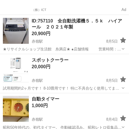
Ad
（株）ICT
ID:757110 全自動洗濯機５．５ｋ ハイア
ール ２０２１年製
20,900円
赤嶺駅
8月5日
★リサイクルショップ生活館 糸満店★ ●店舗情報 営業時間：
10：00 ～ 19：30(定休なし） 住 所：糸満市兼城369-10 お
沖縄
糸満市
赤嶺駅
生活家電
店舗
スポットクーラー
支払いは、現金、各種クレジットカード（税込み...
20,000円
赤嶺駅
8月5日
試用期間約2ヶ月です！ 8-10畳用です！ 特に不具合なく使用してまし
た！ クーラー設置した為不要になり出品しました 保証書が紛失してお
沖縄
糸満市
赤嶺駅
家電
自動タイマー
ります。
1,000円
赤嶺駅
8月4日
昭和50年時代の、初代タイマー。 作動確認済み。 昭和レトロ収集品に