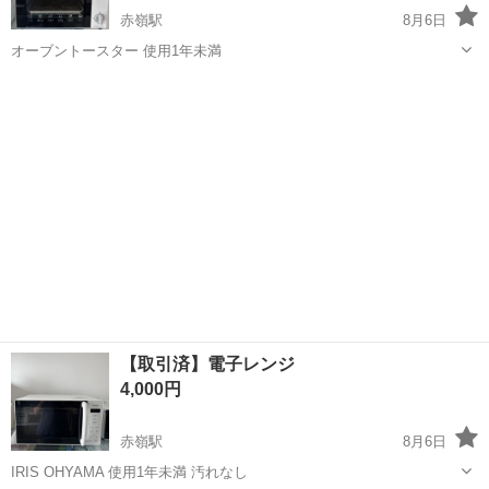
赤嶺駅
8月6日
オーブントースター 使用1年未満
沖縄
那覇市
赤嶺駅
キッチン家電
【取引済】電子レンジ
4,000円
赤嶺駅
8月6日
IRIS OHYAMA 使用1年未満 汚れなし