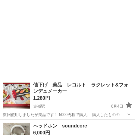
最適。
沖縄
豊見城市
赤嶺駅
オーディオ
値下げ 美品 レコルト ラクレット&フォ
ンデュメーカー
1,280円
赤嶺駅
8月4日
数回使用しましたが美品です！ 5000円程で購入。 購入したものの出
番がなくお譲りします。 ＊電気系統確認済み ＊説明書、箱付き ＊ノ
沖縄
豊見城市
赤嶺駅
キッチン家電
ヘッドホン soundcore
ークレーム、ノーリターン
6,000円