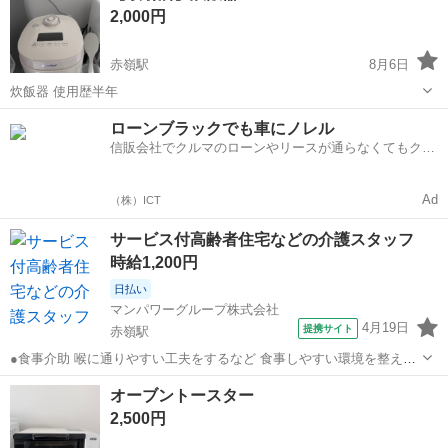
2,000円
り丁寧に扱ってき...
赤嶺駅
8月6日
炊飯器 使用歴半年
沖縄
那覇市
赤嶺駅
キッチン家電
ローンブラックでも車にノレル
信販会社でクルマのローンやリースが通らなくてもクル
マをご利用いただけるサービスがあります！
Ad
（株）ICT
サービス付高齢者住宅などの介護スタッフ
時給1,200円
日払い
マンパワーグループ株式会社
4月19日
提携サイト
赤嶺駅
●食事介助 喉に通りやすい工夫をするなど 食事しやすい環境を整える
料理を口まで運ぶ・お箸を持つサポートなど 食事のお手伝い ●排泄介
沖縄
宜野湾市
赤嶺駅
介護
オーブントースター
助 トイレへの誘導 体勢・着替えなどのお手伝い ※利用者様によっ
2,500円
て、おむつ介助もあります...