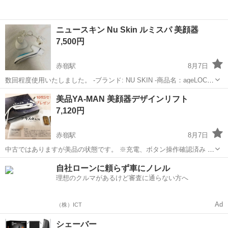
ニュースキン Nu Skin ルミスパ 美顔器
7,500円
赤嶺駅
8月7日
数回程度使用いたしました。 -ブランド: NU SKIN -商品名：ageLOC
ルミスパ -付属品：充電器 -カラー：ホワイト・ブルー -タイプ：美顔
沖縄
那覇市
赤嶺駅
美容家電
美品YA-MAN 美顔器デザインリフト
器 ※箱無し 、ヘッドなし、説明書なし 作動確認済み ネット価...
7,120円
赤嶺駅
8月7日
中古ではありますが美品の状態です。 ※充電、ボタン操作確認済み ※
シートは製造が古い為、プレゼントとさせていただきます (1セットを
沖縄
豊見城市
赤嶺駅
美容家電
自社ローンに頼らず車にノレル
試してみて問題なく使用できましたが、保証があるわけではありませ
理想のクルマがあるけど審査に通らない方へ
ん) シートは箱ままお渡しし...
Ad
（株）ICT
シェーバー