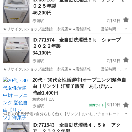
０２５年製
46,200円
赤嶺駅
7月31日
★リサイクルショップ生活館 糸満店★ ●店舗情報 営業時間：
10：00 ～ 19：30(定休なし） 住 所：糸満市兼城369-10 お
沖縄
糸満市
赤嶺駅
生活家電
店舗
ID:771574 全自動洗濯機６ｋ シャープ
支払いは、現金、各種クレジットカード（税込み...
２０２２年製
34,100円
赤嶺駅
7月31日
★リサイクルショップ生活館 糸満店★ ●店舗情報 営業時間：
10：00 ～ 19：30(定休なし） 住 所：糸満市兼城369-10 お
沖縄
糸満市
赤嶺駅
生活家電
20代・30代女性活躍中!オープニング!髪色自
支払いは、現金、各種クレジットカード（税込み...
由【リンツ】洋菓子販売 あしびな…
時給1,400円
株式会社iDA
3月10日
提携サイト
赤嶺駅
<4月末OPEN予定>自分らしく働く【リンツ】おいしいチョコレート販
売 きれいな店舗でみんなで一緒にスタート♪たくさんの方においしさ
沖縄
那覇市
赤嶺駅
その他
ID:771543 全自動洗濯機４．５ｋ アク
を伝えてくださる方をお待ちしています◎ 具体的には・・ ●チョコレ
ア ２０２２年製
ート販売 ●販売サポート...