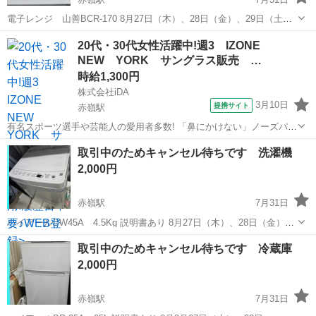
電子レンジ 山善BCR-170 8月27日（木）、28日（金）、29日（土）
30日（日）31日（月） 上記日程でお取り引きお願いいたします
沖縄
那覇市
赤嶺駅
キッチン家電
山善
20代・30代女性活躍中!週3 IZONE
NEW YORK サングラス販売 …
時給1,300円
株式会社iDA
3月10日
提携サイト
赤嶺駅
有名スポーツ選手や芸能人の愛用者多数! 「鼻にかけない」ノーズパッ
ドレスサングラスなど、心地よさと機能性にこだわったアイウェアを
沖縄
那覇市
赤嶺駅
その他
取引中のためキャンセル待ちです 洗濯機
展開する「IZONE NEWYORK」で販売スタッフを募集◎ ・サングラ
2,000円
スの接客販売 ・レジ ...
赤嶺駅
7月31日
ハイアールBW45A 4.5Kg 説明書あり 8月27日（木）、28日（金）、
29日（土）30日（日）31日（月） 上記でお取り引きお願いいたします
沖縄
那覇市
赤嶺駅
生活家電
取引中のためキャンセル待ちです 冷蔵庫
2,000円
赤嶺駅
7月31日