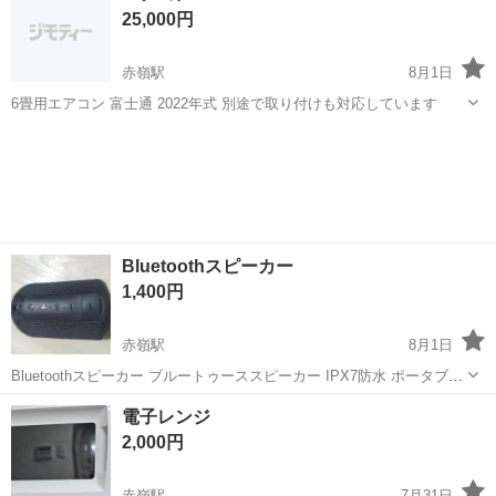
25,000円
赤嶺駅
8月1日
6畳用エアコン 富士通 2022年式 別途で取り付けも対応しています
沖縄
沖縄市
赤嶺駅
季節、空調家電
別途
Bluetoothスピーカー
1,400円
赤嶺駅
8月1日
Bluetoothスピーカー ブルートゥーススピーカー IPX7防水 ポータブル
スピーカー LEDライト付き Bluetooth5.3 ステレオ 2台ペアリング ワイ
沖縄
那覇市
赤嶺駅
オーディオ
電子レンジ
ヤレス ハンズフリー通話 お風呂 スマホ PC 車用 中...
2,000円
赤嶺駅
7月31日