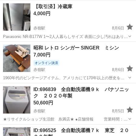
沖縄
那覇市
赤嶺駅
キッチン家電
【取引済】冷蔵庫
4,000円
赤嶺駅
8月6日
Paxasonic NR-B177W 1〜2人人暮らしサイズ 表面に少し汚れはありま
すが、中は汚れなし 正常に機能します。
沖縄
那覇市
赤嶺駅
キッチン家電
汚れ
昭和 レトロ シンガー SINGER ミシン
7,000円
オンライン決済
赤嶺駅
8月6日
1960年代のビンテージアイテム、アメリカにて170年以上の歴史を誇
る、国産のシンガー（SINGER）の足踏みミシンです。 本体の色がク
沖縄
豊見城市
赤嶺駅
生活家電
ID:696839 全自動洗濯機９ｋ パナソニッ
リームやベージュ系といった明るめです。 本体、脚ともに重厚感のあ
ク ２０２０年製
るアイアン製でずっ...
50,600円
赤嶺駅
8月5日
★リサイクルショップ生活館 糸満店★ ●店舗情報 営業時間：
10：00 ～ 19：30(定休なし） 住 所：糸満市兼城369-10 お
沖縄
糸満市
赤嶺駅
生活家電
店舗
ID:696525 全自動洗濯機７ｋ 東芝 ２０
支払いは、現金、各種クレジットカード（税込み...