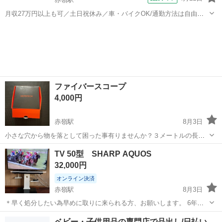
月収27万円以上も可／土日祝休み／車・バイクOK/通勤方法は自由／
即日勤務／営業経験を活かして働けるお仕事 ≪急募のため、積極採用
沖縄
那覇市
赤嶺駅
営業
中！≫ ・即日～長期/3ヶ月以上 ※急募ですが、6月～、7月～、8月～
など入社日相談OK！...
ファイバースコープ
4,000円
赤嶺駅
8月3日
小さな穴から物を落として困った事有りませんか？３メートルの長さ
のケーブルで狭い場所でも高性能なカメラで探して回収する事が出来
沖縄
糸満市
赤嶺駅
カメラ
ファイバースコープ
TV 50型 SHARP AQUOS
ます！！＊スマホWi-Fi接続で簡単接続して使えます！！バイクのエン
32,000円
ジン内確認でも使えると思います
オンライン決済
赤嶺駅
8月3日
＊早く処分したい為早めに取りに来られる方、お願いします。 6年ほ
ど前に家電屋さんで購入 SHARP AQUOS TV50型 →LC-50W35（ブラ
沖縄
豊見城市
赤嶺駅
テレビ
SHARP
ベビー・子供用品の専門店で品出し/日払い