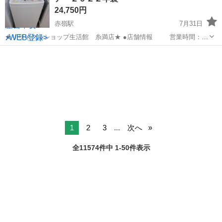
24,750円
赤嶺駅
7月31日
★リサイクルショップ生活館 糸満店★ ●店舗情報 営業時間：
10：00 ～ 19：30(定休なし） 住 所：糸満市兼城369-10 お
沖縄
糸満市
赤嶺駅
生活家電
店舗
支払いは、現金、各種クレジットカード（税込み...
1
2
3
...
次へ
全11574件中 1-50件表示