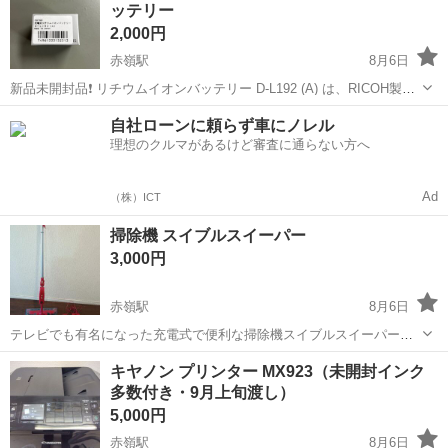
ッテリー
2,000円
赤嶺駅
8月6日
新品未開封品❗️ リチウムイオンバッテリー D-L192 (A) は、RICOH製で
日本製、デジカメ用に最適です。 - ブランド: RICOH - モデル: D-L192
沖縄
糸満市
赤嶺駅
カメラ
デジカメ
自社ローンに頼らず車にノレル
(A) - バッテリータイプ: 充電式リチウム...
理想のクルマがあるけど審査に通らない方へ
Ad
（株）ICT
掃除機 スイブルスイーパー
3,000円
赤嶺駅
8月6日
テレビでも有名になった充電式で便利な掃除機スイブルスイーパーで
す。 非常に便利で使い勝手が良かったのですが、引っ越し予定の為に
沖縄
豊見城市
赤嶺駅
生活家電
スイブルスイーパー
キヤノン プリンター MX923（未開封インク
売りたいと思います🙇
多数付き・9月上旬渡し）
5,000円
赤嶺駅
8月6日