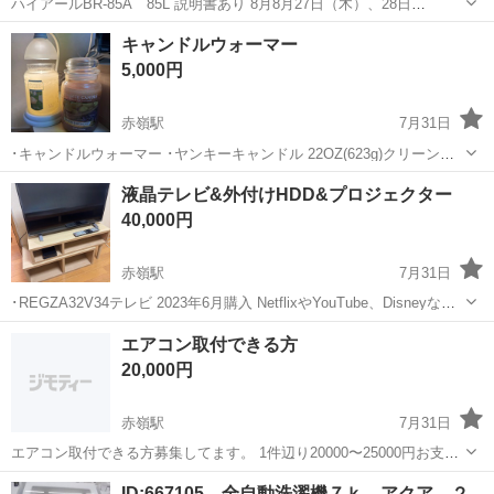
ハイアールBR-85A 85L 説明書あり 8月8月27日（木）、28日
（金）、29日（土）30日（日）31日（月
沖縄
那覇市
赤嶺駅
キッチン家電
キャンドルウォーマー
5,000円
赤嶺駅
7月31日
･キャンドルウォーマー ･ヤンキーキャンドル 22OZ(623g)クリーンコ
ットン ･ヤンキーキャンドル22OZ(623g)レモンラベンダー 3点セット
沖縄
糸満市
赤嶺駅
その他
キャンドルウォーマー
液晶テレビ&外付けHDD&プロジェクター
です。 使用感ありますが部屋中いい香りがして まだまだ使えます。
40,000円
が…...
赤嶺駅
7月31日
･REGZA32V34テレビ 2023年6月購入 NetflixやYouTube、Disneyなど
寝室で見よう！と購入したものの… ほとんど使わないので出品しまし
沖縄
糸満市
赤嶺駅
テレビ
エアコン取付できる方
た。 取説や付属品などもあり! ･BUFFALO外付けH...
20,000円
赤嶺駅
7月31日
エアコン取付できる方募集してます。 1件辺り20000〜25000円お支払
いします。 多い時は1日3台程あります。
沖縄
糸満市
赤嶺駅
季節、空調家電
辺り
ID:667105 全自動洗濯機７ｋ アクア ２