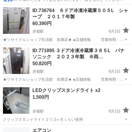
てください。 まだ綺麗なので、捨てるのがもったいなくて投稿しまし
沖縄
豊見城市
赤嶺駅
キッチン家電
ID:736764 ６ドア冷凍冷蔵庫５０５L シャ
た。 受け渡し場所は 豊見城市与根です。
ープ ２０１７年製
60,390円
赤嶺駅
8月2日
★リサイクルショップ生活館 糸満店★ ●店舗情報 営業時間：
10：00 ～ 19：30(定休なし） 住 所：糸満市兼城369-10 お
沖縄
糸満市
赤嶺駅
キッチン家電
店舗
ID:771895 ３ドア冷凍冷蔵庫３６５L パナ
支払いは、現金、各種クレジットカード（税込み...
ソニック ２０２３年製 ※両…
50,820円
赤嶺駅
8月2日
★リサイクルショップ生活館 糸満店★ ●店舗情報 営業時間：
10：00 ～ 19：30(定休なし） 住 所：糸満市兼城369-10 お
沖縄
糸満市
赤嶺駅
キッチン家電
店舗
LEDクリップスタンドライト x2
支払いは、現金、各種クレジットカード（税込み...
1,500円
赤嶺駅
8月2日
クリップスタンドライト２つ 2ヶ月くらい使用
沖縄
糸満市
赤嶺駅
その他
エアコン