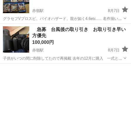
赤嶺駅
8月7日
グラセフVプロスピ、バイオハザード、龍が如く4.6etc..... 名作揃いに
なっています。 PS4購入時におまけでついてきたのですが使用する機
沖縄
豊見城市
赤嶺駅
その他
PS4
急募 台風後の取り引き お取り引き早い
会がないため出品いたします。 バラ売り可 ご相談ください。
方優先
100,000円
赤嶺駅
8月7日
子供がいつの間に削除してたので再掲載 去年の12月に購入 一式とカ
バン付き 充電器はありません ご自身でご準備お願いします すぐお使
沖縄
豊見城市
赤嶺駅
カメラ
ファミリーマート
いいただけます！ お値段定価より安くしています 安全を考慮させてい
ただき 台風後のお取り引き...