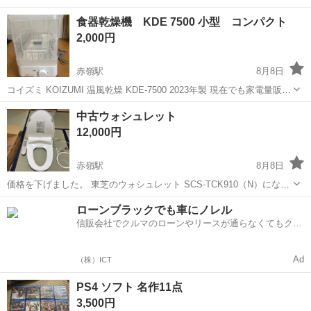
食器乾燥機 KDE 7500 小型 コンパクト
2,000円
赤嶺駅
8月8日
コイズミ KOIZUMI 温風乾燥 KDE-7500 2023年製 現在でも家電量販店
で販売中の商品です。 コンパクトサイズで水切りカゴの代わり置くこ
沖縄
那覇市
赤嶺駅
キッチン家電
中古ウォシュレット
とができます。 排水ホース、説明書もあります。 コイズミの商品ペー
12,000円
ジ...
赤嶺駅
8月8日
価格を下げました。 東芝のウォシュレット SCS-TCK910（N）になり
ます。 2024年製です。 引越しのため不要となりましたので。 使用は
沖縄
那覇市
赤嶺駅
生活家電
ローンブラックでも車にノレル
約一年ですが、状態は綺麗です。 よろしければお願いします。 初心者
信販会社でクルマのローンやリースが通らなくてもクル
の私でもすぐに...
マをご利用いただけるサービスがあります！
Ad
（株）ICT
PS4 ソフト 名作11点
3,500円