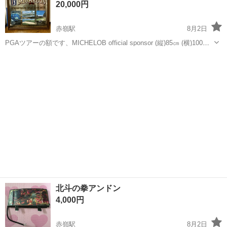
20,000円
赤嶺駅
8月2日
PGAツアーの額です、MICHELOB official sponsor (縦)85㎝ (横)100㎝
希少な商品です。 宜しくお願いします
沖縄
那覇市
赤嶺駅
その他
商品
北斗の拳アンドン
4,000円
赤嶺駅
8月2日