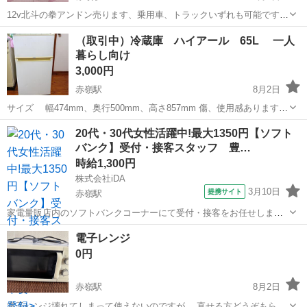
12v北斗の拳アンドン売ります、乗用車、トラックいずれも可能です、
夜目立ちます。 パチンコのアクリル板を使用しての加工品です。
沖縄
那覇市
赤嶺駅
その他
アンドン
（取引中）冷蔵庫 ハイアール 65L 一人
暮らし向け
3,000円
赤嶺駅
8月2日
サイズ 幅474mm、奥行500mm、高さ857mm 傷、使用感あります。
使えればいいって人向けです。 アパートの４階から階段で自分で持っ
沖縄
那覇市
赤嶺駅
キッチン家電
20代・30代女性活躍中!最大1350円【ソフト
て行ける人のみ連絡ください！
バンク】受付・接客スタッフ 豊…
時給1,300円
株式会社iDA
3月10日
提携サイト
赤嶺駅
家電量販店内のソフトバンクコーナーにて受付・接客をお任せしま
す。 お客様の困りごとや操作のご案内、使用用途に合ったプランをご
沖縄
那覇市
赤嶺駅
スーパー
電子レンジ
提案。 現代の必需品であるスマホに詳しくなれるので、ご自身の今後
0円
の生活はもちろんお友達やご家族にも...
赤嶺駅
8月2日
電子レンジ壊れてしまって使えないのですが、 直せる方どうぞもらっ