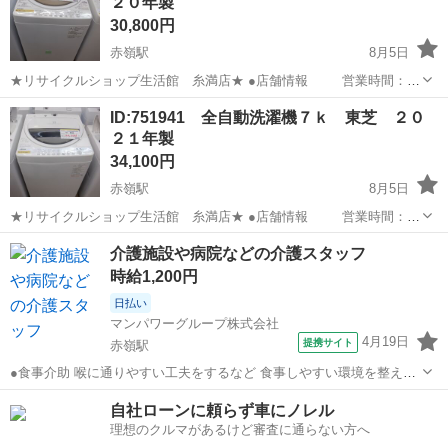
２０年製
30,800円
赤嶺駅
8月5日
★リサイクルショップ生活館 糸満店★ ●店舗情報 営業時間：
10：00 ～ 19：30(定休なし） 住 所：糸満市兼城369-10 お
沖縄
糸満市
赤嶺駅
生活家電
店舗
ID:751941 全自動洗濯機７ｋ 東芝 ２０
支払いは、現金、各種クレジットカード（税込み...
２１年製
34,100円
赤嶺駅
8月5日
★リサイクルショップ生活館 糸満店★ ●店舗情報 営業時間：
10：00 ～ 19：30(定休なし） 住 所：糸満市兼城369-10 お
沖縄
糸満市
赤嶺駅
生活家電
店舗
介護施設や病院などの介護スタッフ
支払いは、現金、各種クレジットカード（税込み...
時給1,200円
日払い
マンパワーグループ株式会社
4月19日
提携サイト
赤嶺駅
●食事介助 喉に通りやすい工夫をするなど 食事しやすい環境を整える
料理を口まで運ぶ・お箸を持つサポートなど 食事のお手伝い ●排泄介
沖縄
糸満市
赤嶺駅
介護
自社ローンに頼らず車にノレル
助 トイレへの誘導 体勢・着替えなどのお手伝い ※利用者様によっ
理想のクルマがあるけど審査に通らない方へ
て、おむつ介助もあります...