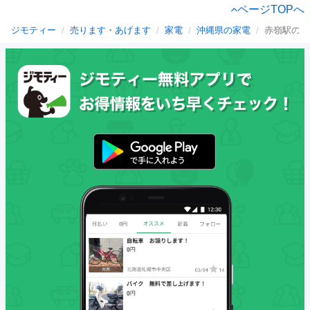
ページTOPへ
ジモティー
売ります・あげます
家電
沖縄県の家電
赤嶺駅の家