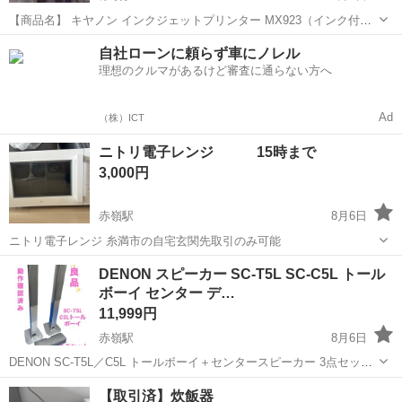
【商品名】 キヤノン インクジェットプリンター MX923（インク付
き） 【重要：お渡し時期について】 現在も社内で使用中のため、お渡
沖縄
那覇市
赤嶺駅
家電
インク
自社ローンに頼らず車にノレル
しは9月の第2週目（9月9日以降）となります。予めご了承のうえ、事
理想のクルマがあるけど審査に通らない方へ
前のご予約・お...
Ad
（株）ICT
ニトリ電子レンジ 15時まで
3,000円
赤嶺駅
8月6日
ニトリ電子レンジ 糸満市の自宅玄関先取引のみ可能
沖縄
糸満市
赤嶺駅
キッチン家電
DENON スピーカー SC-T5L SC-C5L トール
ボーイ センター デ…
11,999円
赤嶺駅
8月6日
DENON SC-T5L／C5L トールボーイ＋センタースピーカー 3点セット
です。 出品前に動作確認済みで、問題なく音出しできています。 専門
沖縄
糸満市
赤嶺駅
オーディオ
【取引済】炊飯器
業者ではないため素人検品・素人保管になりますが、その分できる限