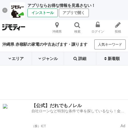
アプリならお得な情報を見逃さない！
インストール
アプリで開く
沖縄県
検索
ログイン
投稿
沖縄県 赤嶺駅の家電の中古あげます・譲ります
人気キーワード
エリア
ジャンル
詳細
新着順
【公式】だれでもノレル
自社ローンなど特別な条件で車を探しているなら！金利
0%で車をご提供、ノレル独自与信システム。
Ad
（株）ICT