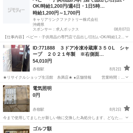
ック） ・スタンドを使用していたため 元々着いてたTVの脚は紛失し
OK/時給1,200円/週4日・1日5時…
なし。...
時給1,200円～1,700円
キャリアリンクファクトリー株式会社
沖縄県
スポンサー：求人ボックス
08月07日
【仕事内容】ベビー・子供用品の専門店で品出し/日払いOK/時給1,200
円/週4日・1日5時間～OK/未経験歓迎 <給与> 時給1200円～1700円 <
アルバイト・パート
ID:771888 ３ドア冷凍冷蔵庫３５０L シャ
勤務地> 沖縄県 浦添市 「社員を企業に派遣して終わり」ではありませ
ープ ２０２１年製 ※右側面…
ん/ 就...
54,010円
赤嶺駅
8月2日
★リサイクルショップ生活館 糸満店★ ●店舗情報 営業時間：
10：00 ～ 19：30(定休なし） 住 所：糸満市兼城369-10 お
沖縄
糸満市
赤嶺駅
キッチン家電
店舗
電気照明
支払いは、現金、各種クレジットカード（税込み...
0円
赤嶺駅
8月2日
今まで使用してましたが新しい物に交換した為処分します、どなたか
必要で有れば貰って下さい 20w電球4本80wあります、＊引き取り早い
沖縄
那覇市
赤嶺駅
生活家電
20w
ゴルフ額
方にお譲り致します。