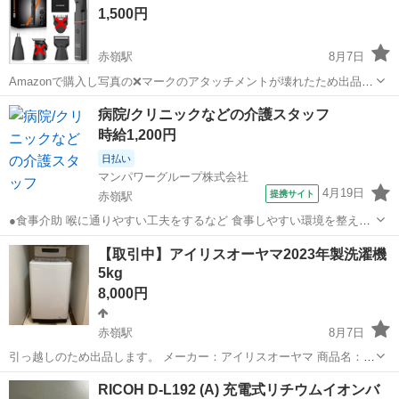
1,500円
赤嶺駅
8月7日
Amazonで購入し写真の❌マークのアタッチメントが壊れたため出品し
ます。❌マーク以外のアタッチメントは未使用のままです。 以下、メ
沖縄
糸満市
赤嶺駅
美容家電
シェーバー
病院/クリニックなどの介護スタッフ
ーカー説明文↓ ↓ ↓ ブランド【MAXGROOM】 ・［自動研磨・切れ味
時給1,200円
抜群］ボディ...
日払い
マンパワーグループ株式会社
4月19日
提携サイト
赤嶺駅
●食事介助 喉に通りやすい工夫をするなど 食事しやすい環境を整える
料理を口まで運ぶ・お箸を持つサポートなど 食事のお手伝い ●排泄介
沖縄
糸満市
赤嶺駅
介護
【取引中】アイリスオーヤマ2023年製洗濯機
助 トイレへの誘導 体勢・着替えなどのお手伝い ※利用者様によっ
5kg
て、おむつ介助もあります...
8,000円
赤嶺駅
8月7日
引っ越しのため出品します。 メーカー：アイリスオーヤマ 商品名：全
自動洗濯機 型番：IAW-T504 カラー：ホワイト ・サイズ：約 幅54×奥
沖縄
糸満市
赤嶺駅
生活家電
RICOH D-L192 (A) 充電式リチウムイオンバ
行53.5×高さ83.5cm ・洗濯容量：5.0kg ・標準脱水容量：5.0...