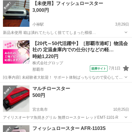
【未使用】フィッシュロースター
3,000円
小禄駅
3月29日
新品未使用 箱は潰れてたらしく捨ててしまった模様…
沖縄
豊見城市
小禄駅
キッチン家電
ロースター
【20代～50代活躍中】［那覇市港町］物流会
社の 定温倉庫内での仕分けなどの軽…
時給1,220円
株式会社グロップ
7月1日
提携サイト
那覇市
[仕事内容] 未経験者大歓迎！ サポート体制ばっちりなので安心してス
タートできます。 【物流倉庫での仕分けや検品】 ◎仕事内容 （雇入
沖縄
那覇市
仕分け
マルチロースター
れ直後） 業者向けの酒類などの飲料、調味料、コンビニ製品や日用
500円
品、食品を取り扱う 定...
宮古島市
10月25日
アイリスオーヤマ魚焼きグリル 無煙ロースター レッドEMT-1101-R
沖縄
宮古島市
キッチン家電
ロースター
フィッシュロースター AFR-1103S