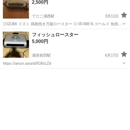
2,500円
てだこ浦西駅
3月11日
◎IZUMI イズミ 両面焼き万能ロースター ◎ IR-998 N ゴールド 魚焼網
万能細目焼網 付き ◎開閉式 ◎蓋にサビありますが(画像2枚目) 中は
沖縄
うるま市
てだこ浦西駅
キッチン家電
ロースター
フィッシュロースター
きれいだと思います。(画像3枚目) ◎問題なく使用できます。 ◎動...
5,000円
浦添前田駅
6月17日
https://amzn.asia/d/fG8xLZd
沖縄
宜野湾市
浦添前田駅
キッチン家電
ロースター