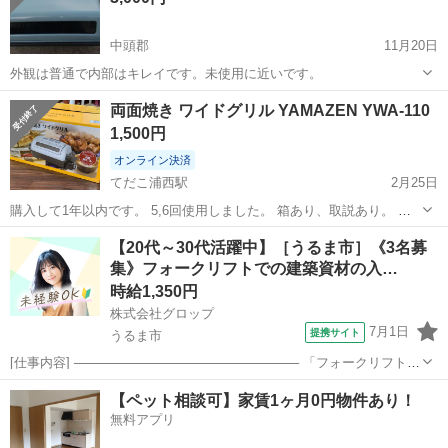
中頭郡
11月20日
外観は普通で内部はキレイです。未使用に近いです。
沖縄
中頭郡
キッチン家電
ロースター
両面焼き ワイドグリル YAMAZEN YWA-110
1,500円
オンライン決済
てだこ浦西駅
2月25日
購入して1年以内です。 5,6回使用しました。 箱あり、取説あり。 ス
テーキ、焼き鳥、お魚などが焼けます。 まだまだ使用できますのでご
沖縄
うるま市
てだこ浦西駅
キッチン家電
YAMAZEN
【20代～30代活躍中】［うるま市］《3名募
検討ください。 自宅まで取りに来ていただける方のみ。 よろしくお願
集》フォークリフトでの建築資材の入…
いします。
時給1,350円
株式会社グロップ
7月1日
提携サイト
うるま市
[仕事内容] ───────────────────────── 「フォークリフトの
資格はあるけど実務経験がない…」 「ブランクがあって自信がな
沖縄
うるま市
仕分け
【ペット相談可】家賃1ヶ月0円物件あり！
い…」 問題ございません！ フォークリフトの資格をお持ちであれば
無料アプリ
未経験者やブラ...