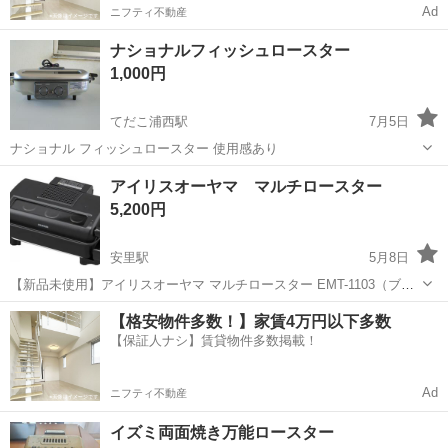
Ad
ニフティ不動産
ナショナルフィッシュロースター
1,000円
てだこ浦西駅
7月5日
ナショナル フィッシュロースター 使用感あり
沖縄
名護市
てだこ浦西駅
キッチン家電
アイリスオーヤマ マルチロースター
5,200円
安里駅
5月8日
【新品未使用】アイリスオーヤマ マルチロースター EMT-1103（ブラ
ック） アイリスオーヤマのマルチロースターです。 魚焼きやお肉、ト
沖縄
那覇市
安里駅
キッチン家電
ロースター
【格安物件多数！】家賃4万円以下多数
ーストなど幅広く使える便利な調理家電です。 新品未使用・未開封品
【保証人ナシ】賃貸物件多数掲載！
です。 （撮影のた...
Ad
ニフティ不動産
イズミ両面焼き万能ロースター