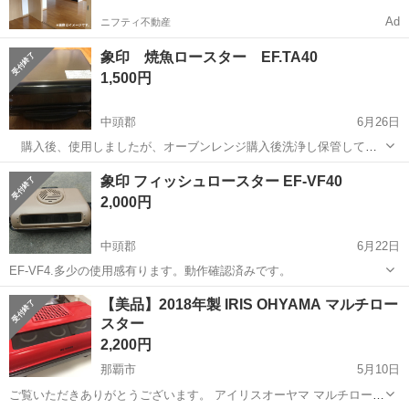
Ad
ニフティ不動産
象印 焼魚ロースター EF.TA40
1,500円
中頭郡
6月26日
購入後、使用しましたが、オーブンレンジ購入後洗浄し保管してお
りました。焼き魚好きな方 御希望される方にお譲りします。
沖縄
中頭郡
キッチン家電
ロースター
象印 フィッシュロースター EF-VF40
2,000円
中頭郡
6月22日
EF-VF4.多少の使用感有ります。動作確認済みです。
沖縄
中頭郡
キッチン家電
ロースター
【美品】2018年製 IRIS OHYAMA マルチロー
スター
2,200円
那覇市
5月10日
ご覧いただきありがとうございます。 アイリスオーヤマ マルチロース