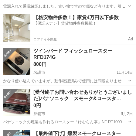
電源入れて通電確認しました。古い物ですので傷など有ります。引き
渡し後はﾉｰｸﾚｰﾑﾉｰﾘﾀｰﾝでお願いします。
沖縄
中頭郡
キッチン家電
【格安物件多数！】家賃4万円以下多数
【保証人ナシ】賃貸物件多数掲載！
Ad
ニフティ不動産
ツインバード フィッシュロースター
RFD174G
800円
名護市
11月14日
かなり使い込んでいますが、動作確認済みで使用には問題ありませ
ん。但し、焼き網のフッ素コーティングはかなり剥離してると思われ
沖縄
名護市
キッチン家電
焼き網
[受付終了お問い合わせありがとうございまし
ます。取説は紛失してますが、ツインバードのHPでダウンロード出来
た]パナソニック スモーク&ロースタ…
ますので参照してください。 以下、サ...
0円
那覇市
9月2日
パナソニックの燻製も作れるロースター「けむらん亭」NF-RT1000で
す。 あまり使わないのでお譲りします。 2016年製なので、その頃に
沖縄
那覇市
キッチン家電
燻製
【最終値下げ】燻製スモークロースター
買ったのだと思います。 使用感はありますが、軽く掃除もしましたの