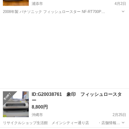
浦添市
4月2日
2008年製 パナソニック フィッシュロースター NF-RT700P
https://panasonic.jp/roaster/p-db/NF-RT700P.html 取り扱い説明書なし
沖縄
浦添市
キッチン家電
ロースター
上部若干凹みあり...
ID:G20038761 象印 フィッシュロースタ
ー
8,800円
沖縄市
2月25日
リサイクルショップ生活館 メインシティー通り店 ・店舗情報
営業時間：10：00～19：30（定休無し） 住所：沖縄