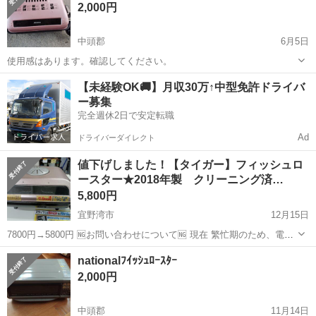
2,000円
中頭郡
6月5日
使用感はあります。確認してください。
沖縄
中頭郡
キッチン家電
ロースター
【未経験OK🚚】月収30万↑中型免許ドライバ
ー募集
完全週休2日で安定転職
Ad
ドライバーダイレクト
値下げしました！【タイガー】フィッシュロ
ースター★2018年製 クリーニング済…
5,800円
宜野湾市
12月15日
7800円→5800円 🆖お問い合わせについて🆖 現在 繁忙期のため、電話
でのお問い合わせはお控えください。 ❌⚠お取り置き不可⚠❌ ご来店
沖縄
宜野湾市
キッチン家電
ロースター
nationalﾌｲｯｼｭﾛｰｽﾀｰ
いただき、全額決済していただいたお客様を優先としております。 お
2,000円
取り置き、保管...
中頭郡
11月14日