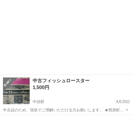
ター EMT-1101になります。 ２回使用しました。箱はありません。 少
沖縄
那覇市
キッチン家電
ロースター
ししか使用してないのでほとんど新品同様です。 写真をご覧になって
ご判断ください...
中古フィッシュロースター
1,500円
中頭郡
4月20日
中古品のため、現状でご理解いただける方お願いします。 ★西原町ま
で受取が可能な方お願いします。
沖縄
中頭郡
キッチン家電
ロースター