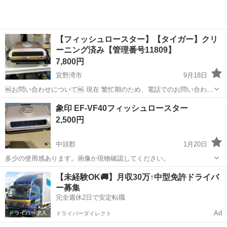
【フィッシュロースター】【タイガー】クリ
ーニング済み【管理番号11809】
7,800円
宜野湾市
9月18日
🆖お問い合わせについて🆖 現在 繁忙期のため、電話でのお問い合わせ
はお控えください。 ❌⚠お取り置き不可⚠❌ ご来店いただき、全額決
沖縄
宜野湾市
キッチン家電
タイガー
象印 EF-VF40フィッシュロースター
済していただいたお客様を優先としております。 お取り置き、保管は
2,500円
対応ができません。 ...
中頭郡
1月20日
多少の使用感あります。画像か現物確認してください。
沖縄
中頭郡
キッチン家電
象印
【未経験OK🚚】月収30万↑中型免許ドライバ
ー募集
完全週休2日で安定転職
Ad
ドライバーダイレクト