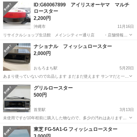
沖縄
沖縄市
キッチン家電
ロースター
ID:G60067899 アイリスオーヤマ マルチ
市松本920 お支払いは、現金・各種クレジットカー...
ロースター
2,200円
沖縄市
11月16日
リサイクルショップ生活館 メインシティー通り店 ・店舗情報
営業時間：10：00～19：30（定休無し） 住
沖縄
沖縄市
キッチン家電
ナショナル フィッシュロースター
所：沖縄市松本920 お支払いは...
2,000円
おもろまち駅
5月20日
あまり使っていないので出品します まだまだ使えます サンマだと一度
に丸ごと4匹焼けます
沖縄
沖縄市
おもろまち駅
キッチン家電
ロースター
グリルロースター
500円
首里駅
3月13日
未使用ですが10年程前に購入した物なので、多少の汚れはあります。
神経質な方はお控え下さい。格安の為ノークレームノーリターンでお
沖縄
島尻郡
首里駅
キッチン家電
ロースター
東芝 FG-5A1-G フィッシュロースター
願い致します。 質問等がございましたら気軽にコメントしてくださ
3,000円
い。