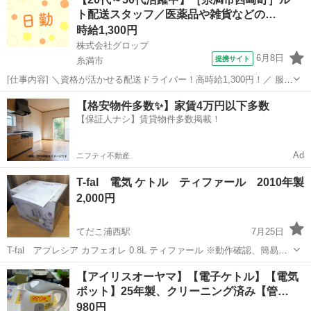
済していただいたお客様を優先としております。 お取り置き、保管は
ト配送スタッフ／医薬品や雑貨などの…
対応ができません。 ...
時給1,300円
株式会社グロップ
6月8日
提携サイト
糸満市
[仕事内容] ＼資格が活かせる配送ドライバー！高時給1,300円！／ 服装
自由で、動きやすいお好きな私服での勤務が可能です◎ 作業中に、い
沖縄
糸満市
工場
【格安物件多数✨】家賃4万円以下多数
つでも水分が補給できる働きやすい環境です。 【医薬品や雑貨の配送
【保証人ナシ】賃貸物件多数掲載！
ドライバー】 ...
Ad
ニフティ不動産
T-fal 電気 ケトル ティファール 2010年製
2,000円
てだこ浦西駅
7月25日
T-fal アプレシア カフェオレ 0.8L ティファール ※動作確認、簡易清
掃、済みです。 宜野湾市我如古1-22-9 へ 早めに引取りに来れる方が優
沖縄
宜野湾市
てだこ浦西駅
キッチン家電
【アイリスオーヤマ】【電子ケトル】【電気
先になります。🙏 お気軽にお問い合わせ下さい。
ポット】25年製、クリーニング済み【管…
ティファール
980円