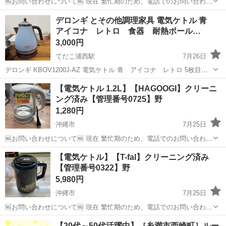
🆖お問い合わせについて🆖 現在 繁忙期のため、電話でのお問い合わせ
はお控えください。 ❌⚠お取り置き不可⚠❌ ご来店いただき、全額決
沖縄
宜野湾市
キッチン家電
デロンギ
デロンギ とその他調理家具 電気ケトル 青
済していただいたお客様を優先としております。 お取り置き、保管は
アイコナ レトロ 食器 耐熱ボール…
対応ができません。 ...
3,000円
てだこ浦西駅
7月26日
デロンギ KBOV1200J-AZ 電気ケトル 青 アイコナ レトロ 5枚目の
調理家具まとめて引き取ってくれる方限定 電気ケトルはレトロなデザ
沖縄
中頭郡
てだこ浦西駅
キッチン家電
【電気ケトル 1.2L】【HAGOOGI】クリーニ
インでオシャレだと思います 元からフタ硬いかっちりタイプなんで開
ング済み【管理番号0725】野
け閉め多い時はふ...
1,280円
沖縄市
7月25日
🆖お問い合わせについて🆖 現在 繁忙期のため、電話でのお問い合わせ
はお控えください。 ❌⚠お取り置き不可⚠❌ ご来店いただき、全額決
沖縄
沖縄市
キッチン家電
HAGOOGI
【電気ケトル】【T-fal】クリーニング済み
済していただいたお客様を優先としております。 お取り置き、保管は
【管理番号0322】野
対応ができません。 ...
5,980円
沖縄市
7月25日
🆖お問い合わせについて🆖 現在 繁忙期のため、電話でのお問い合わせ
はお控えください。 ❌⚠お取り置き不可⚠❌ ご来店いただき、全額決
沖縄
沖縄市
キッチン家電
電気ケトル
【20代～50代活躍中】［糸満市西崎町］ルー