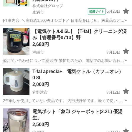
株式会社グロップ
5月23日
提携サイト
糸満市
[仕事内容] ＼高時給1,300円オシゴト／ 日用品をはじめ、医薬品など幅
広い製品を取り扱っている倉庫！ 浅築の綺麗な職場です♪ 【フォーク
沖縄
糸満市
工場
【電気ケトル0.6L】【T-fal】クリーニング済
リフト業務と軽作業】 《仕事内容》 （雇入れ直後） 倉庫内でのフォ
み【管理番号0713】野
ークリフト...
2,680円
沖縄市
7月13日
🆖お問い合わせについて🆖 現在 繁忙期のため、電話でのお問い合わせ
はお控えください。 ❌⚠お取り置き不可⚠❌ ご来店いただき、全額決
沖縄
沖縄市
キッチン家電
電気ケトル
T-fal aprecia+ 電気ケトル（カフェオレ）
済していただいたお客様を優先としております。 お取り置き、保管は
0.8L
対応ができません。 ...
2,000円
宜野湾市
7月12日
2年弱しか使用していない美品です。 内部洗浄済です。軽くて使いや
すいです。
沖縄
宜野湾市
キッチン家電
電気ポット「象印 ジャーポット(2.2L) 優湯
生」
2,500円