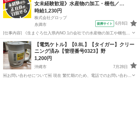
女未経験歓迎》水産物の加工・梱包／…
時給1,230円
株式会社グロップ
6月8日
提携サイト
糸満市
[仕事内容] 《生まぐろ仕入県内NO.1の会社での水産物の加工や梱包》
生まぐろ仕入県内NO.1の会社として、 沖縄県産まぐろを中心に水産物
沖縄
糸満市
工場
【電気ケトル】【0.8L】【タイガー】クリー
を県内外に出荷しています。 業界未経験ではじめての人でも大丈夫で
ニング済み【管理番号0323】野
す！ 「新しい業界に...
1,200円
沖縄市
7月28日
🆖お問い合わせについて🆖 現在 繁忙期のため、電話でのお問い合わせ
はお控えください。 ❌⚠お取り置き不可⚠❌ ご来店いただき、全額決
沖縄
沖縄市
キッチン家電
電気ケトル
済していただいたお客様を優先としております。 お取り置き、保管は
対応ができません。 ...