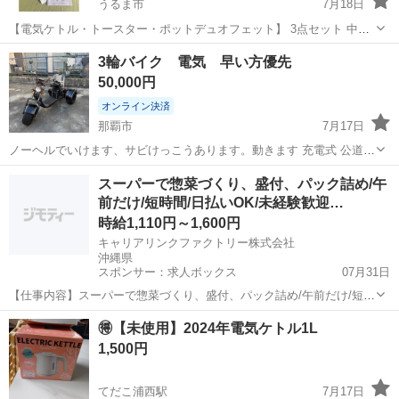
うるま市
7月18日
【電気ケトル・トースター・ポットデュオフェット】 3点セット 中古
品 ポットデュオフェット 下記参照 https://recolte-jp.com/products/pot-
沖縄
うるま市
キッチン家電
電気ケトル
3輪バイク 電気 早い方優先
duo-fete/ ※あくまでも中古品になりま...
50,000円
オンライン決済
那覇市
7月17日
ノーヘルでいけます、サビけっこうあります。動きます 充電式 公道は
しれますちょいのりにでも🙆‍♂️現状販売、みにきてください🙇
沖縄
那覇市
キッチン家電
ノーヘル
スーパーで惣菜づくり、盛付、パック詰め/午
前だけ/短時間/日払いOK/未経験歓迎…
時給1,110円～1,600円
キャリアリンクファクトリー株式会社
沖縄県
スポンサー：求人ボックス
07月31日
【仕事内容】スーパーで惣菜づくり、盛付、パック詰め/午前だけ/短時
間/日払いOK/未経験歓迎/バックヤード/履歴書不要 <給与> 時給1110円
アルバイト・パート
🉐【未使用】2024年電気ケトル1L
～1600円 <勤務地> 沖縄県 沖縄市 「社員を企業に派遣して終わり」で
1,500円
はありません...
てだこ浦西駅
7月17日