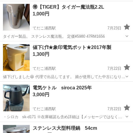
🉐【TIGER】タイガー魔法瓶2.2L
1,000円
てだこ浦西駅
7月23日
タイガー製品。 ステンレス魔法瓶。 定価¥5980 47RM1656
沖縄
うるま市
てだこ浦西駅
キッチン家電
値下げ❗️★象印電気ポット★2017年製
タイガー魔法瓶
1,300円
てだこ浦西駅
7月22日
値下げしました😆 代理で出品してます。 娘が使用してた中古になりま
す。 大丈夫な方で宜しくお願い致します🙇‍♀️ 容量は3リットルで少し大
沖縄
うるま市
てだこ浦西駅
キッチン家電
電気ケトル siroca 2025年
きめです。 受け取りはうるま市石川でタイミング合えば 沖縄市登川で
3,000円
も大丈夫です。 ★...
てだこ浦西駅
7月22日
・シロカ sk-d171 ※在庫確認も含め詳細は【メッセージではなくお
電話、又はご来店】にてお願い致します。返信は基本遅くなり、やり
沖縄
沖縄市
てだこ浦西駅
キッチン家電
ステンレス大型料理鍋 54cm
取りの最中に売り切れてしまう場合がございます ※【臨時休業の場合