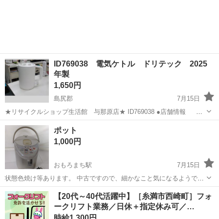
ID769038 電気ケトル ドリテック 2025
年製
1,650円
島尻郡
7月15日
★リサイクルショップ生活館 与那原店★ ID769038 ●店舗情報
営業時間：10：00 ～ 19：30(定休日は年末年始のみ） 住
沖縄
島尻郡
キッチン家電
ポット
所：与那原町上与那原２８９ 電話番号：ジモティーの規約により掲
1,000円
載...
おもろまち駅
7月15日
状態色焼け等あります。 中古ですので、細かなこと気になるようでし
たらご購入お控えください。 商品掲載中はありますので、問い合わせ
沖縄
那覇市
おもろまち駅
キッチン家電
【20代～40代活躍中】［糸満市西崎町］フォ
の際はご希望の日程をメッセージくださいますとスムーズです。 ノー
ークリフト業務／日休＋指定休み可／…
クレーム、ノーリターン、ノーキャ...
時給1,300円