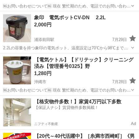
🆖お問い合わせについて🆖 現在 繁忙期のため、電話でのお問い合わせ
はお控えください。 ❌⚠お取り置き不可⚠❌ ご来店いただき、全額決
沖縄
沖縄市
キッチン家電
象印
象印 電気ポットCV-DN 2.2L
済していただいたお客様を優先としております。 お取り置き、保管は
2,000円
対応ができません。 ...
浦添前田駅
7月29日
2.2Lの容量を持つ象印の電気ポット、温度設定は70℃から98℃まで対
応。 電気ポット本体、コード、箱はありません。 - ブランド: 象印 -
沖縄
宜野湾市
浦添前田駅
キッチン家電
【電気ケトル】【ドリテック】クリーニング
モデル: CV-DN - 容量: 2.2L - 温度設定: 70℃, 80℃,...
済み【管理番号0325】野
1,280円
沖縄市
7月28日
🆖お問い合わせについて🆖 現在 繁忙期のため、電話でのお問い合わせ
はお控えください。 ❌⚠お取り置き不可⚠❌ ご来店いただき、全額決
沖縄
沖縄市
キッチン家電
電気ケトル
【格安物件多数！】家賃4万円以下多数
済していただいたお客様を優先としております。 お取り置き、保管は
【保証人ナシ】賃貸物件多数掲載！
対応ができません。 ...
Ad
ニフティ不動産
【20代～40代活躍中】［糸満市西崎町］《男