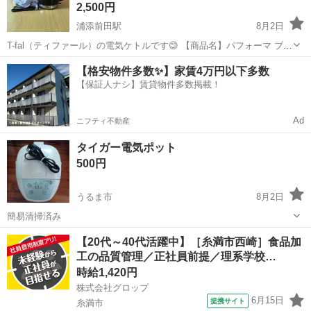
2,500円
浦添前田駅
8月2日
T-fal（ティファール）の電気ケトルです😊 【商品名】パフォーマ ブラ
ック 1.5L 【型番】KO1548JP 【容量】1.5L 【カラー】ブラック 未
沖縄
宜野湾市
浦添前田駅
キッチン家電
【格安物件多数✨】家賃4万円以下多数
使用品です。 撮影・状態確認のため開封していますが、使用はし...
【保証人ナシ】賃貸物件多数掲載！
Ad
ニフティ不動産
タイガー電気ポット
500円
うるま市
8月2日
簡易清掃済み
沖縄
うるま市
キッチン家電
【20代～40代活躍中】［糸満市西崎］食品加
工の品質管理／正社員前提／理系学校…
時給1,420円
株式会社グロップ
6月15日
提携サイト
糸満市