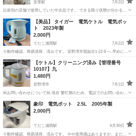
安里駅
7月2日
以前別の店舗で使用していた中古品です。 できる限り状態が分かるよ
う撮影しておりますが、細かな傷や汚れ等はご了承ください。 気にな
沖縄
那覇市
安里駅
キッチン家電
ポット
【美品】 タイガー 電気ケトル 電気ポッ
る点はご購入前にお気軽にご質問ください。 お渡し後はノークレー
ト 2023年製
ム・ノーリターンでお願いいたし...
2,000円
てだこ浦西駅
7月2日
※動作確認、簡易清掃、済みです。 宜野湾市我如古1-22-9 へ 早めに引
取りに来れる方が優先になります。🙏 お気軽にお問い合わせ下さい。
沖縄
宜野湾市
てだこ浦西駅
キッチン家電
電気ケトル
【ケトル】クリーニング済み【管理番号
😌
10107】九
1,480円
宜野湾市
7月1日
🆖お問い合わせについて🆖 現在 繁忙期のため、電話でのお問い合わせ
はお控えください。 ❌⚠お取り置き不可⚠❌ ご来店いただき、全額決
沖縄
宜野湾市
キッチン家電
ケトル
象印 電気ポット 2.5L 2005年製
済していただいたお客様を優先としております。 お取り置き、保管は
2,000円
対応ができません。 ...
てだこ浦西駅
6月30日
※動作確認、簡易清掃、済みです。 やや使用感はありますが、まだま