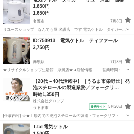
1,650円
1,650円
名護市
7月8日
リユースショップ なんでも屋 名護店 です 電気ケトル タイガー
リユース品 コンディション 【4】 多数入荷！ まとめ買いにおスス
沖縄
名護市
キッチン家電
リユース
ID:750913 電気ケトル ティファール
メ！ 表示価格は「お持ち帰り価格」となっております。 コンデ...
2,750円
赤嶺駅
7月8日
★リサイクルショップ生活館 糸満店★ ●店舗情報 営業時間：
10：00 ～ 19：30(定休なし） 住 所：糸満市兼城369-10 お
沖縄
糸満市
赤嶺駅
キッチン家電
ティファール
【20代～40代活躍中】［うるま市栄野比］発
支払いは、現金、各種クレジットカード（税込み...
泡スチロールの製造業務／フォークリ…
時給1,350円
株式会社グロップ
5月20日
提携サイト
うるま市
[仕事内容] ☆★工場内での発泡スチロールの製造・フォークリフト作
業★☆ 残業少なめ・土日祝お休み・重量物も少なめ 製造作業やフォー
沖縄
うるま市
工場
T-fal 電気ケトル
クリフトでの作業！ サポート体制も充実で安心です◎ ▼仕事内容
1,500円
（雇入れ直後） 発泡スチ...