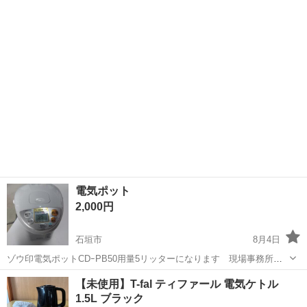
なく状態良好です。 ・外装に通常使用に伴う細かなス...
電気ポット
2,000円
石垣市
8月4日
ゾウ印電気ポットCDｰPB50用量5リッターになります 現場事務所で
たまに使ってた物です2017年式です 普通に使えますが使えればOKぐ
沖縄
石垣市
キッチン家電
【未使用】T-fal ティファール 電気ケトル
らいの感覚の方にお願いいたします。
1.5L ブラック