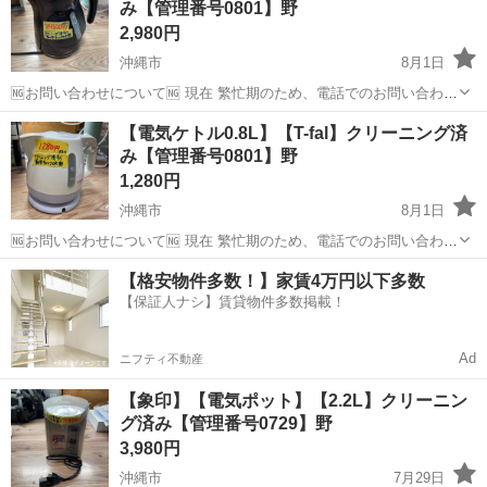
み【管理番号0801】野
2,980円
沖縄市
8月1日
🆖お問い合わせについて🆖 現在 繁忙期のため、電話でのお問い合わせ
はお控えください。 ❌⚠お取り置き不可⚠❌ ご来店いただき、全額決
沖縄
沖縄市
キッチン家電
電気ケトル
【電気ケトル0.8L】【T-fal】クリーニング済
済していただいたお客様を優先としております。 お取り置き、保管は
み【管理番号0801】野
対応ができません。 ...
1,280円
沖縄市
8月1日
🆖お問い合わせについて🆖 現在 繁忙期のため、電話でのお問い合わせ
はお控えください。 ❌⚠お取り置き不可⚠❌ ご来店いただき、全額決
沖縄
沖縄市
キッチン家電
電気ケトル
【格安物件多数！】家賃4万円以下多数
済していただいたお客様を優先としております。 お取り置き、保管は
【保証人ナシ】賃貸物件多数掲載！
対応ができません。 ...
Ad
ニフティ不動産
【象印】【電気ポット】【2.2L】クリーニン
グ済み【管理番号0729】野
3,980円
沖縄市
7月29日