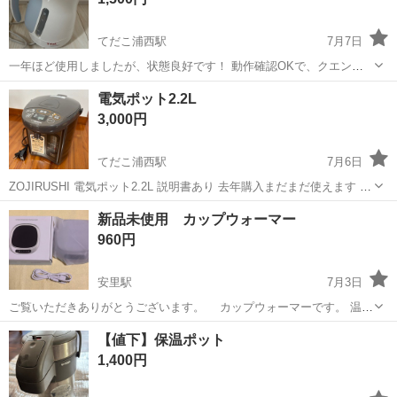
てだこ浦西駅
7月7日
一年ほど使用しましたが、状態良好です！ 動作確認OKで、クエン酸
での洗浄済みです。 受け渡しは 平日13時〜14時の間・17時頃→ファ
沖縄
うるま市
てだこ浦西駅
キッチン家電
電気ポット2.2L
ミリーマート具志川江洲店 休日・夜→セブンイレブン勝連平安名店 ま
3,000円
でできるだけ早くとりに...
てだこ浦西駅
7月6日
ZOJIRUSHI 電気ポット2.2L 説明書あり 去年購入まだまだ使えます 不
要になった為よろしくお願いします
沖縄
中頭郡
てだこ浦西駅
キッチン家電
新品未使用 カップウォーマー
960円
安里駅
7月3日
ご覧いただきありがとうございます。 カップウォーマーです。 温め
たり冷めないようにしたりするものです。 使用していないので詳細は
沖縄
那覇市
安里駅
キッチン家電
カップウォーマー
【値下】保温ポット
わかりません。 お取引の日時の早い方が優先です。 ご連絡の早い方で
1,400円
はありません。 不用品の...