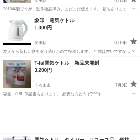
安里駅
7月11日
2015年製ですが、動作確認済み、まだまだ使えます。 箱もあります。
使用頻度が少なかったため比較的きれいな方だと思いますが、 経年に
沖縄
那覇市
安里駅
キッチン家電
象印 電気ケトル
よる汚れは少しあるので、神経質な方はご遠慮ください。 【取引につ
1,000円
いて】 ゆいレール安里駅...
安里駅
7月10日
友人から新しい物を譲り受けたので投稿します。 年式は古いですが問
題なく使えています。 当方、仕事が不定休の為、ご希望の日にちを教
沖縄
那覇市
安里駅
キッチン家電
T-fal電気ケトル 新品未開封
えて頂ければ対応可能時間をお伝えします。 場所はむんじゅる弁当前
3,200円
のセブンイレブンかローソンの駐...
うるま市
7月8日
容量→0.8L 保証書もあります。 必要な方どうぞ(*^^*)
沖縄
うるま市
キッチン家電
電気ケトル
電気ケトル タイガー リユース品 価格