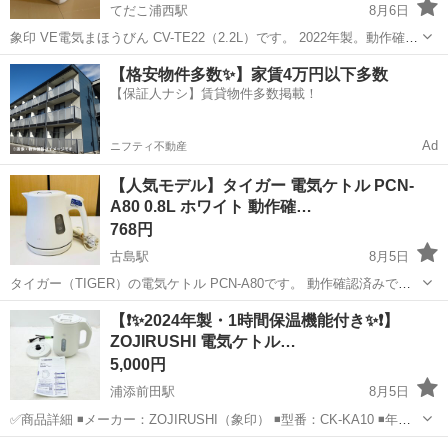
てだこ浦西駅
8月6日
象印 VE電気まほうびん CV-TE22（2.2L）です。 2022年製。動作確認
済み。 使用に伴う細かな汚れはありますが、全体的にきれいです。 ク
沖縄
沖縄市
てだこ浦西駅
キッチン家電
【格安物件多数✨】家賃4万円以下多数
エン酸洗浄・簡易清掃済み。 電源コード付属。 中古品のためご理解い
【保証人ナシ】賃貸物件多数掲載！
ただける方...
Ad
ニフティ不動産
【人気モデル】タイガー 電気ケトル PCN-
A80 0.8L ホワイト 動作確…
768円
古島駅
8月5日
タイガー（TIGER）の電気ケトル PCN-A80です。 動作確認済みで、
問題なくご使用いただけます。 お湯がすぐ沸くので、コーヒー・お
沖縄
那覇市
古島駅
キッチン家電
【❗️✨2024年製・1時間保温機能付き✨❗️】
茶・カップ麺などに便利です。 【商品詳細】 ・メーカー：タイガー
ZOJIRUSHI 電気ケトル…
（T...
5,000円
浦添前田駅
8月5日
✅商品詳細 ◾️メーカー：ZOJIRUSHI（象印） ◾️型番：CK-KA10 ◾️年
式：2024年 ✅商品状態 ・動作確認済みです。 ・全体的に使用感が少
沖縄
浦添市
浦添前田駅
キッチン家電
電気ケトル