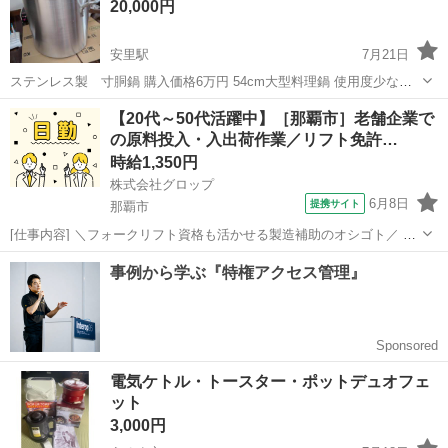
20,000円
がございますので、御来店...
安里駅
7月21日
ステンレス製 寸胴鍋 購入価格6万円 54cm大型料理鍋 使用度少ない
今週中に取引がなければ親戚の方譲ります。
沖縄
那覇市
安里駅
キッチン家電
大型
【20代～50代活躍中】［那覇市］老舗企業で
の原料投入・入出荷作業／リフト免許…
時給1,350円
株式会社グロップ
6月8日
提携サイト
那覇市
[仕事内容] ＼フォークリフト資格も活かせる製造補助のオシゴト／ 正
社員登用制度あり！ 資格を活かして、キャリアアップしたい方にオス
沖縄
那覇市
工場
スメ☆ 独自の休暇制度が多数あり、メリハリつけて働けます◎ 【有名
企業での製造補助】...
電気ケトル・トースター・ポットデュオフェ
ット
3,000円