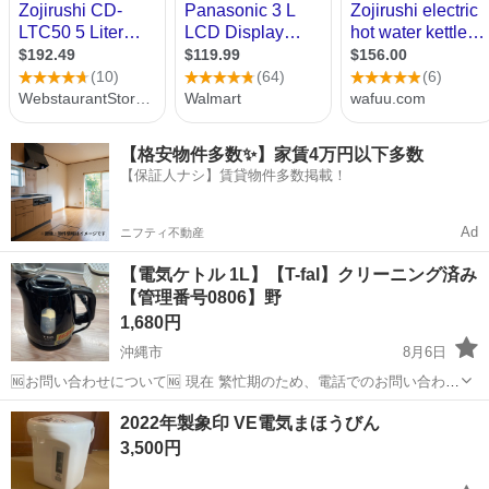
【格安物件多数✨】家賃4万円以下多数
【保証人ナシ】賃貸物件多数掲載！
Ad
ニフティ不動産
【電気ケトル 1L】【T-fal】クリーニング済み
【管理番号0806】野
1,680円
沖縄市
8月6日
🆖お問い合わせについて🆖 現在 繁忙期のため、電話でのお問い合わせ
はお控えください。 ❌⚠お取り置き不可⚠❌ ご来店いただき、全額決
沖縄
沖縄市
キッチン家電
電気ケトル
2022年製象印 VE電気まほうびん
済していただいたお客様を優先としております。 お取り置き、保管は
3,500円
対応ができません。 ...