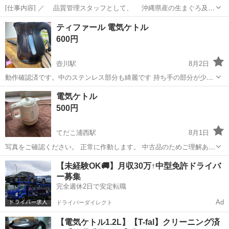
[仕事内容] ／ 品質管理スタッフとして、 沖縄県産の生まぐろ及び
介護食を全国に広めよう！ ＼ 品質管理の経験が活かせる！新規事業の
沖縄
糸満市
工場
ティファール 電気ケトル
介護食の中核メンバーを募集！ 理数系の学校卒なら未経験でもOK！
600円
サポート体制が整って...
壺川駅
8月2日
動作確認済です。中のステンレス部分も綺麗です 持ち手の部分が少し
欠けています(2枚目参照) 定価は4千円くらいでした。 カラーはダーク
沖縄
那覇市
壺川駅
キッチン家電
電気ケトル
ブラウンです！
500円
てだこ浦西駅
8月1日
写真をご確認ください。 正常に作動します。 中古品のためご理解ある
方よろしくお願いします。 取りに来ていただける方よろしくお願いし
沖縄
中頭郡
てだこ浦西駅
キッチン家電
【未経験OK🚚】月収30万↑中型免許ドライバ
ます。
ー募集
完全週休2日で安定転職
Ad
ドライバーダイレクト
【電気ケトル1.2L】【T-fal】クリーニング済