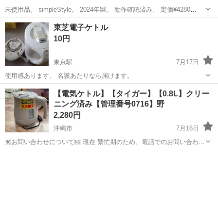
未使用品。 simpleStyle。 2024年製。 動作確認済み。 定価¥4280
47RM2091
沖縄
うるま市
てだこ浦西駅
キッチン家電
電気ケトル
東芝電子ケトル
10円
東京駅
7月17日
使用感あります。 名護あたりなら届けます。
沖縄
国頭郡
東京駅
キッチン家電
【電気ケトル】【タイガー】【0.8L】クリー
ニング済み【管理番号0716】野
2,280円
沖縄市
7月16日
🆖お問い合わせについて🆖 現在 繁忙期のため、電話でのお問い合わせ
はお控えください。 ❌⚠お取り置き不可⚠❌ ご来店いただき、全額決
沖縄
沖縄市
キッチン家電
電気ケトル
済していただいたお客様を優先としております。 お取り置き、保管は
対応ができません。 ...