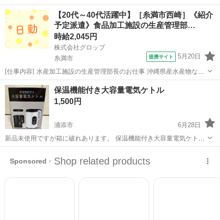
だ使えます。✊ クエン酸洗浄も済です。 宜野湾市我如古1-22-9 へ 早め
沖縄
宜野湾市
てだこ浦西駅
キッチン家電
象印
【20代～40代活躍中】［糸満市西崎］《紹介
に引取りに来れる方が優先になります。🙏 格安で販売しておりますの
予定派遣》食品加工施設の生産管理部…
で、 ノークレー...
時給2,045円
株式会社グロップ
5月20日
提携サイト
糸満市
[仕事内容] 水産加工施設の生産管理部長のお仕事 沖縄県産水産物など
の製造、生産、販売などをおこなう施設です！ まぐろの買付No. 1 の
沖縄
糸満市
工場
保温機能付き大容量電気ケトル
企業！安心して働けます◎ 正社員前提の派遣制度なのでスキルアップ
1,500円
も目指せます！ 【...
浦添市
6月28日
新品未使用ですが箱に破れあります。 保温機能付き大容量電気ケト
ル ホワイト 値下げしました！
沖縄
浦添市
キッチン家電
電気ケトル