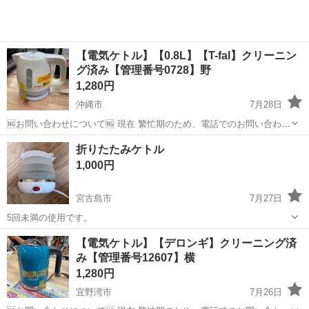
【電気ケトル】【0.8L】【T-fal】クリーニン
グ済み【管理番号0728】野
1,280円
沖縄市
7月28日
🆖お問い合わせについて🆖 現在 繁忙期のため、電話でのお問い合わせ
はお控えください。 ❌⚠お取り置き不可⚠❌ ご来店いただき、全額決
沖縄
沖縄市
キッチン家電
電気ケトル
折りたたみケトル
済していただいたお客様を優先としております。 お取り置き、保管は
1,000円
対応ができません。 ...
宮古島市
7月27日
5回未満の使用です。
沖縄
宮古島市
キッチン家電
ケトル
【電気ケトル】【デロンギ】クリーニング済
み【管理番号12607】横
1,280円
宜野湾市
7月26日