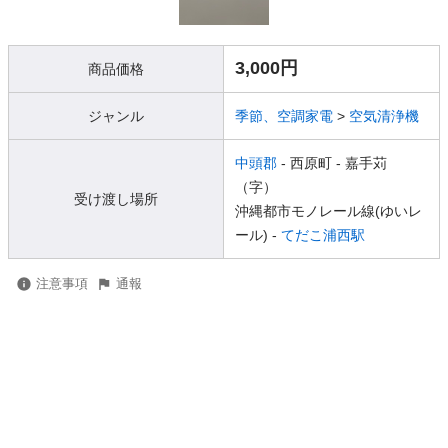
3,000円
商品価格
ジャンル
季節、空調家電
>
空気清浄機
中頭郡
- 西原町
- 嘉手苅
（字）
受け渡し場所
沖縄都市モノレール線(ゆいレ
ール) -
てだこ浦西駅
注意事項
通報