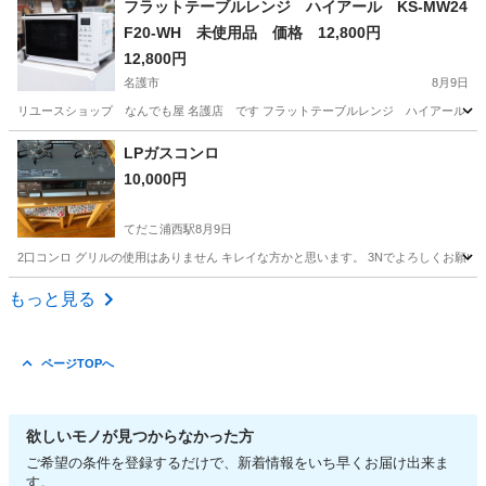
フラットテーブルレンジ ハイアール KS-MW24
F20-WH 未使用品 価格 12,800円
12,800円
名護市
8月9日
リユースショップ なんでも屋 名護店 です フラットテーブルレンジ ハイアール KS-M
沖縄
名護市
キッチン家電
ハイアール
LPガスコンロ
10,000円
てだこ浦西駅
8月9日
2口コンロ グリルの使用はありません キレイな方かと思います。 3Nでよろしくお願い
沖縄
うるま市
てだこ浦西駅
キッチン家電
もっと見る
ページTOPへ
欲しいモノが見つからなかった方
ご希望の条件を登録するだけで、新着情報をいち早くお届け出来ま
す。