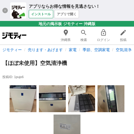
アプリならお得な情報を見逃さない！
インストール
アプリで開く
地元の掲示板 ジモティー 沖縄版
沖縄県
検索
ログイン
投稿
ジモティー
売ります・あげます
家電
季節、空調家電
空気清浄
【ほぼ未使用】空気清浄機
投稿ID: 1pujo6