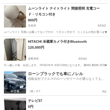
沖縄
浦添市
浦添前田駅
その他
ムーンライト ナイトライト 間接照明 充電コー
ド・リモコン付き
800円
石垣市
8月9日
ムーンライト 写真には載ってないですが、リモコン付きで、たくさんの色が選べます！自
沖縄
石垣市
生活家電
HITACHI 冷蔵庫カメラ付きBluetooth
120,000円
宜野湾市
8月9日
引っ越しの為 出品します。 HITACHI R -KXCC50Sになります。 横650 奥680 2
沖縄
宜野湾市
キッチン家電
ローンブラックでも車にノレル
信販会社でクルマのローンやリースが通らなくてもク
ルマをご利用いただけるサービスがあります！
（株）ICT
Ad
テレビ37
0円