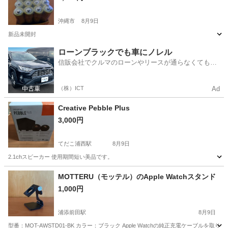
沖縄市
8月9日
新品未開封
沖縄
沖縄市
その他
新品
ローンブラックでも車にノレル
信販会社でクルマのローンやリースが通らなくてもク
ルマをご利用いただけるサービスがあります！
（株）ICT
Ad
Creative Pebble Plus
3,000円
てだこ浦西駅
8月9日
2.1chスピーカー 使用期間短い美品です。
沖縄
沖縄市
てだこ浦西駅
オーディオ
plus
MOTTERU（モッテル）のApple Watchスタンド
1,000円
浦添前田駅
8月9日
型番：MOT-AWSTD01-BK カラー：ブラック Apple Watchの純正充電ケ