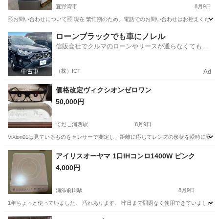
宜野湾市
8月9日
🆖お問い合わせについて🆖 現在 繁忙期のため、電話でのお問い合わせはお控えください
沖縄
宜野湾市
キッチン家電
商品
ローンブラックでも車にノレル
信販会社でクルマのローンやリースが通らなくてもク
ルマをご利用いただけるサービスがあります！
（株）ICT
Ad
価格改定ヴィクシオンゼロワン
50,000円
てだこ浦西駅
8月9日
ViXion01は見ているものをセンサーで測定し、距離に応じてレンズの形状を瞬時に変
沖縄
中頭郡
てだこ浦西駅
家電
アイリスオーヤマ 1口IHコンロ1400W ピンク
4,000円
浦添前田駅
8月9日
1年ちょっと使っていました。 汚れあります。 昨日まで問題なく使用できていましたが 
沖縄
浦添市
浦添前田駅
キッチン家電
コンロ