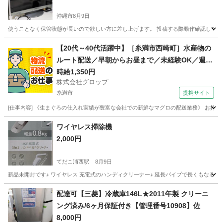
沖縄市
8月9日
使うことなく保管状態が長いので欲しい方に差し上げます。 投稿する際動作確認して
沖縄
沖縄市
テレビ
【20代～40代活躍中】［糸満市西崎町］水産物の
ルート配送／早朝からお昼まで／未経験OK／週休
2日／時給1,350円＋ガソリン代／正社員登用前提
時給1,350円
株式会社グロップ
糸満市
提携サイト
[仕事内容] 《生まぐろの仕入れ実績が豊富な会社での新鮮なマグロの配送業務》 お持
沖縄
糸満市
ドライバー
ワイヤレス掃除機
2,000円
てだこ浦西駅
8月9日
新品未開封です♪ ワイヤレス 充電式のハンディクリーナー♪ 延長パイプで長くもなるよd(˙꒳​
沖縄
中頭郡
てだこ浦西駅
生活家電
クリーナー
配達可【三菱】冷蔵庫146L★2011年製 クリーニ
ング済み/6ヶ月保証付き【管理番号10908】佐
8,000円