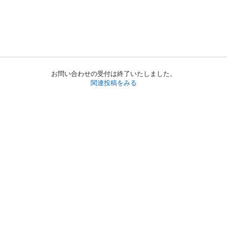
お問い合わせの受付は終了いたしました。
関連投稿をみる
初めての方へ
利用規約
プライバシーポリシー
プライバシー・ステートメント
健全化に資する運用方針
お問い合わせ
運営会社
サイトマップ
ご利用ガイド
フリーワードで探す
PC版で表示
都道府県選択