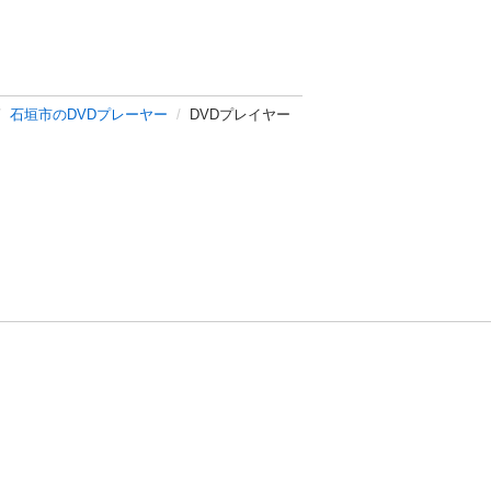
石垣市のDVDプレーヤー
DVDプレイヤー
方針
お問い合わせ
者情報の外部送信について