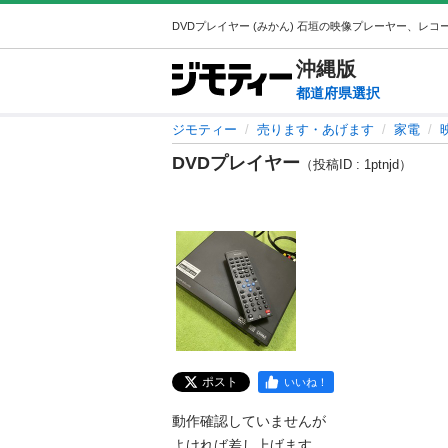
沖縄
版
都道府県選択
ジモティー
売ります・あげます
家電
DVDプレイヤー
（投稿ID : 1ptnjd）
ポスト
いいね！
動作確認していませんが

よければ差し上げます。