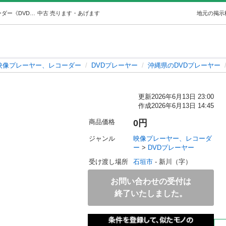
DVDプレイヤー (みかん) 石垣の映像プレーヤー、レコーダー《DVDプレーヤー》の中古あげます・譲ります｜ジモティーで不用品の処分
中古
売ります・あげます
地元の掲示
映像プレーヤー、レコーダー
DVDプレーヤー
沖縄県のDVDプレーヤー
更新
2026年6月13日 23:00
作成
2026年6月13日 14:45
商品価格
0円
ジャンル
映像プレーヤー、レコーダ
ー
 > 
DVDプレーヤー
受け渡し場所
石垣市
 - 新川（字）
お問い合わせの受付は
終了いたしました。