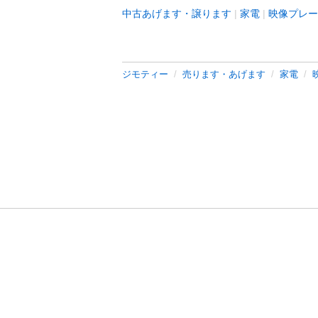
中古あげます・譲ります
家電
映像プレー
ジモティー
売ります・あげます
家電
利用規約
プライ
運営会社
サイトマッ
© 2011-
2026
Jmty, Inc.