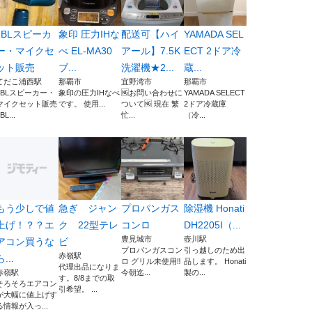
JBLスピーカ
象印 圧力IHな
配送可【ハイ
YAMADA SEL
ー・マイクセ
べ EL-MA30
アール】7.5K
ECT 2ドア冷
ット販売
ブ...
洗濯機★2...
蔵...
てだこ浦西駅
那覇市
宜野湾市
那覇市
JBLスピーカー・
象印の圧力IHなべ
🆖お問い合わせに
YAMADA SELECT
マイクセット販売
です。 使用...
ついて🆖 現在 繁
2ドア冷蔵庫
BL...
忙...
（冷...
もう少しで値
急ぎ ジャン
プロパンガス
除湿機 Honati
上げ！？？エ
ク 22型テレ
コンロ
DH2205I（...
豊見城市
壺川駅
アコン買うな
ビ
プロパンガスコン
引っ越しのため出
赤嶺駅
ら...
ロ グリル未使用‼️
品します。 Honati
代理出品になりま
赤嶺駅
今朝迄...
製の...
す。8/8までの取
そろそろエアコン
引希望。 ...
が大幅に値上げす
る情報が入っ...