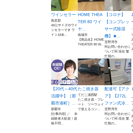
ワインセラー
HOME THEA
【コロナ】
島尻郡
TER 80 ワイ
【コンプレッ
49㍑サイズのワイ
ヤ...
サー式除湿
ンセラーです ワ
イン18本...
南城市
機】★...
【商品名】HOME
宜野湾市
THEATER 80 W...
🆖お問い合わせに
J
ついて🆖 現在 繁
忙期の...
【20代～40代
たこ焼き器
配達可【アク
てだこ浦西駅
活躍中】［那
ア】【272L
たこ焼き器・プレ
覇市港町］...
ファン式冷...
ート ツーウェイ
那覇市
で使えるコン...
宜野湾市
[仕事内容] ／ 未
🆖お問い合わせに
経験者大歓迎！資
ついて🆖 現在 繁
格不問...
忙期の...