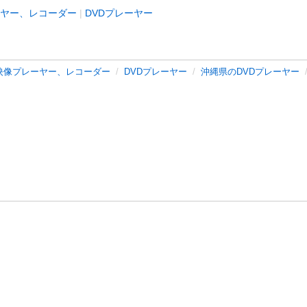
ヤー、レコーダー
DVDプレーヤー
映像プレーヤー、レコーダー
DVDプレーヤー
沖縄県のDVDプレーヤー
バシーポリシー
プライバシー・ステートメント
健全化に資する運用
プ
ご利用ガイド
フリーワードで探す
特定商取引法の表示
利用