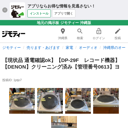
アプリならお得な情報を見逃さない！
インストール
アプリで開く
地元の掲示板 ジモティー 沖縄版
沖縄県
検索
ログイン
投稿
ジモティー
売ります・あげます
家電
オーディオ
沖縄県のオー
【現状品 通電確認ok】【DP-29F レコード機器】
【DENON】クリーニング済み【管理番号0613】ヨ
投稿ID: 1ptjo7