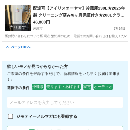
沖縄
沖縄市
キッチン家電
店舗
配達可【アイリスオーヤマ】冷蔵庫230L★2025年
製 クリーニング済み/6ヶ月保証付き★200Lクラス
【管理番号0714】ヨ
46,800円
売ります
沖縄市
7月14日
🆖お問い合わせについて🆖 現在 繁忙期のため、電話でのお問い合わせはお控えください
沖縄
沖縄市
キッチン家電
アイリスオーヤマ
ページTOPへ
欲しいモノが見つからなかった方
ご希望の条件を登録するだけで、新着情報をいち早くお届け出来ま
す。
沖縄県
売ります・あげます
家電
オーディオ
選択中の条件
ジモティーメルマガにも登録する