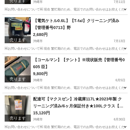
売ります
沖縄市
7月11日
🆖お問い合わせについて🆖 現在 繁忙期のため、電話でのお問い合わせはお控えください
沖縄
沖縄市
キッチン家電
東芝
【電気ケトル0.6L】【T-fal】クリーニング済み
【管理番号0713】野
2,680円
売ります
沖縄市
7月13日
🆖お問い合わせについて🆖 現在 繁忙期のため、電話でのお問い合わせはお控えください
沖縄
沖縄市
キッチン家電
電気ケトル
【コールマン】【テント】※現状販売【管理番号0
605 臣】
9,800円
売ります
沖縄市
6月5日
🆖お問い合わせについて🆖 現在 繁忙期のため、電話でのお問い合わせはお控えください
沖縄
沖縄市
マリンスポーツ
コールマン
配達可【マクスゼン】冷蔵庫117L★2023年製 ク
リーニング済み/6ヶ月保証付き★100Lクラス【管
理番号0430】野
15,120円
売ります
沖縄市
6月30日
🆖お問い合わせについて🆖 現在 繁忙期のため、電話でのお問い合わせはお控えください