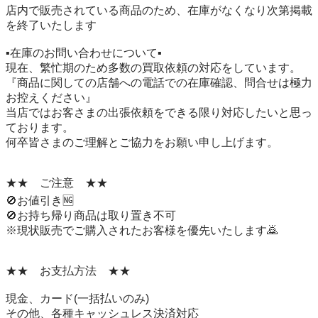
店内で販売されている商品のため、在庫がなくなり次第掲載
を終了いたします

▪️在庫のお問い合わせについて▪️

現在、繁忙期のため多数の買取依頼の対応をしています。

『商品に関しての店舗への電話での在庫確認、問合せは極力
お控えください』

当店ではお客さまの出張依頼をできる限り対応したいと思っ
ております。

何卒皆さまのご理解とご協力をお願い申し上げます。

★★　ご注意　★★

🚫お値引き🆖

🚫お持ち帰り商品は取り置き不可

※現状販売でご購入されたお客様を優先いたします🙇

★★　お支払方法　★★

現金、カード(一括払いのみ)

その他、各種キャッシュレス決済対応
