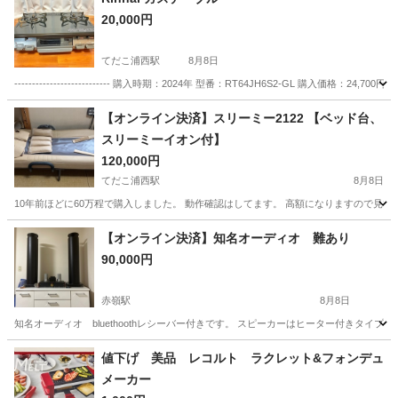
20,000円
てだこ浦西駅
8月8日
--------------------------- 購入時期：2024年 型番：RT64JH6S2-GL 購
沖縄
名護市
てだこ浦西駅
キッチン家電
ガス
【オンライン決済】スリーミー2122 【ベッド台、
スリーミーイオン付】
120,000円
てだこ浦西駅
8月8日
10年前ほどに60万程で購入しました。 動作確認はしてます。 高額になりますので見
沖縄
うるま市
てだこ浦西駅
生活家電
【オンライン決済】知名オーディオ 難あり
90,000円
赤嶺駅
8月8日
知名オーディオ bluethoothレシーバー付きです。 スピーカーはヒーター付きタイ
沖縄
糸満市
赤嶺駅
オーディオ
値下げ 美品 レコルト ラクレット&フォンデュ
メーカー