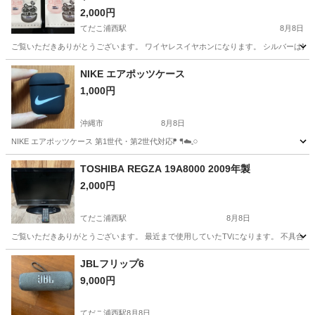
2,000円
てだこ浦西駅
8月8日
ご覧いただきありがとうございます。 ワイヤレスイヤホンになります。 シルバーは数回
沖縄
中頭郡
てだこ浦西駅
その他
NIKE エアポッツケース
1,000円
沖縄市
8月8日
NIKE エアポッツケース 第1世代・第2世代対応ᖰ ᖳ☁️𓈒𓏸
沖縄
沖縄市
オーディオ
NIKE
TOSHIBA REGZA 19A8000 2009年製
2,000円
てだこ浦西駅
8月8日
ご覧いただきありがとうございます。 最近まで使用していたTVになります。 不具合は
沖縄
中頭郡
てだこ浦西駅
テレビ
JBLフリップ6
9,000円
てだこ浦西駅
8月8日