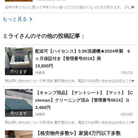
去年の冬ぐらいに買って半年ぐらい使ってたけど使わくなったので売ります。 少し傷
沖縄
中頭郡
てだこ浦西駅
オーディオ
もっと見る
ミライ
さんのその他の投稿記事：
配送可【ハイセンス】5.5K洗濯機★2024年製 6
ヶ月保証付き【管理番号0518】與
19,800円
売ります
沖縄市
7月17日
🆖お問い合わせについて🆖 現在 繁忙期のため、電話でのお問い合わせはお控えください
沖縄
沖縄市
生活家電
ハイセンス
【キャンプ用品】【テントシート】【マット】【C
oleman】クリーニング済み【管理番号0614】ヨ
3,480円
売ります
沖縄市
6月14日
🆖お問い合わせについて🆖 現在 繁忙期のため、電話でのお問い合わせはお控えください
沖縄
沖縄市
生活雑貨
Coleman
【格安物件多数✨】家賃4万円以下多数