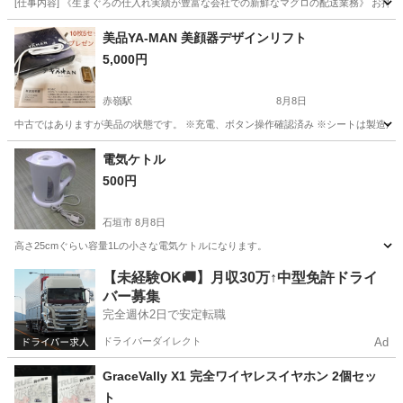
[仕事内容] 《生まぐろの仕入れ実績が豊富な会社での新鮮なマグロの配送業務》 お持
沖縄
糸満市
ドライバー
美品YA-MAN 美顔器デザインリフト
5,000円
赤嶺駅
8月8日
中古ではありますが美品の状態です。 ※充電、ボタン操作確認済み ※シートは製造が古
沖縄
豊見城市
赤嶺駅
美容家電
電気ケトル
500円
石垣市
8月8日
高さ25cmぐらい容量1Lの小さな電気ケトルになります。
沖縄
石垣市
キッチン家電
電気ケトル
【未経験OK🚚】月収30万↑中型免許ドライ
バー募集
完全週休2日で安定転職
ドライバーダイレクト
Ad
GraceVally X1 完全ワイヤレスイヤホン 2個セッ
ト