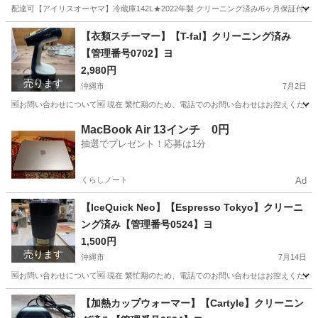
配達可【アイリスオーヤマ】冷蔵庫142L★2022年製 クリーニング済み/6ヶ月保証付き【管
沖縄
沖縄市
キッチン家電
アイリスオーヤマ
【衣類スチーマー】【T-fal】クリーニング済み
【管理番号0702】ヨ
2,980円
売ります
沖縄市
7月2日
🆖お問い合わせについて🆖 現在 繁忙期のため、電話でのお問い合わせはお控えください
沖縄
沖縄市
生活家電
スチーマー
MacBook Air 13インチ 0円
抽選でプレゼント！応募は1分
くらしノート
Ad
【IceQuick Neo】【Espresso Tokyo】クリーニ
ング済み【管理番号0524】ヨ
1,500円
売ります
沖縄市
7月14日
🆖お問い合わせについて🆖 現在 繁忙期のため、電話でのお問い合わせはお控えください
沖縄
沖縄市
食器
商品
【加熱カップウォーマー】【Cartyle】クリーニン