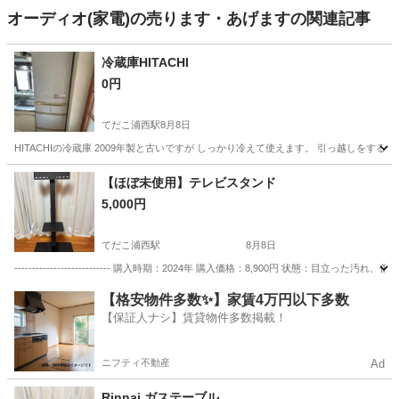
オーディオ(家電)の売ります・あげますの関連記事
冷蔵庫HITACHI
0円
てだこ浦西駅
8月8日
HITACHIの冷蔵庫 2009年製と古いですが しっかり冷えて使えます。 引っ越しをす
沖縄
沖縄市
てだこ浦西駅
キッチン家電
【ほぼ未使用】テレビスタンド
5,000円
てだこ浦西駅
8月8日
--------------------------- 購入時期：2024年 購入価格：8,900円 状態：
沖縄
名護市
てだこ浦西駅
テレビ
【格安物件多数✨】家賃4万円以下多数
【保証人ナシ】賃貸物件多数掲載！
ニフティ不動産
Ad
Rinnai ガステーブル