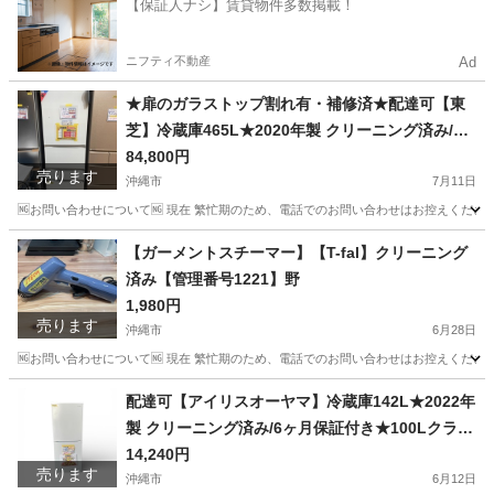
【保証人ナシ】賃貸物件多数掲載！
ニフティ不動産
Ad
★扉のガラストップ割れ有・補修済★配達可【東
芝】冷蔵庫465L★2020年製 クリーニング済み/6
ヶ月保証付き★400Lクラス【管理番号0711】ヨ
84,800円
売ります
沖縄市
7月11日
🆖お問い合わせについて🆖 現在 繁忙期のため、電話でのお問い合わせはお控えください
沖縄
沖縄市
キッチン家電
東芝
【ガーメントスチーマー】【T-fal】クリーニング
済み【管理番号1221】野
1,980円
売ります
沖縄市
6月28日
🆖お問い合わせについて🆖 現在 繁忙期のため、電話でのお問い合わせはお控えください
沖縄
沖縄市
生活家電
商品
配達可【アイリスオーヤマ】冷蔵庫142L★2022年
製 クリーニング済み/6ヶ月保証付き★100Lクラス
【管理番号】1210 橋
14,240円
売ります
沖縄市
6月12日