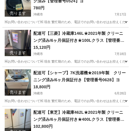
グ済み【管理番号0524】ヨ
780円
売ります
沖縄市
7月17日
🆖お問い合わせについて🆖 現在 繁忙期のため、電話でのお問い合わせはお控えください
沖縄
沖縄市
キッチン家電
配達可【三菱】冷蔵庫146L★2021年製 クリーニ
ング済み/6ヶ月保証付き★100Lクラス【管理番号
0718 】新
15,120円
売ります
沖縄市
7月18日
🆖お問い合わせについて🆖 現在 繁忙期のため、電話でのお問い合わせはお控えください
沖縄
沖縄市
キッチン家電
店舗
配送可【シャープ】7K洗濯機★2019年製 クリー
ニング済み/6ヶ月保証付き【管理番号0628】ヨ
18,800円
売ります
沖縄市
6月28日
🆖お問い合わせについて🆖 現在 繁忙期のため、電話でのお問い合わせはお控えください
沖縄
沖縄市
生活家電
シャープ
配達可【東芝】冷蔵庫462L★2021年製 クリーニ
ング済み/6ヶ月保証付き★400Lクラス【管理番号
0711】ヨ
102,800円