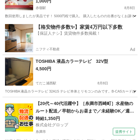
1,000円
赤嶺駅
8月8日
数回使用しましたが美品です！ 5000円程で購入。 購入したものの出番がなくお譲りし
沖縄
豊見城市
赤嶺駅
キッチン家電
【格安物件多数✨】家賃4万円以下多数
【保証人ナシ】賃貸物件多数掲載！
ニフティ不動産
Ad
TOSHIBA 液晶カラーテレビ 32V型
4,500円
てだこ浦西駅
8月8日
TOSHIBA 液晶カラーテレビ 32A1S テレビ本体とリモコンのみです。B-CASカ
沖縄
中頭郡
てだこ浦西駅
テレビ
【20代～40代活躍中】［糸満市西崎町］水産物の
ルート配送／早朝からお昼まで／未経験OK／週休
2日／時給1,350円＋ガソリン代／正社員登用前提
時給1,350円
株式会社グロップ
糸満市
提携サイト