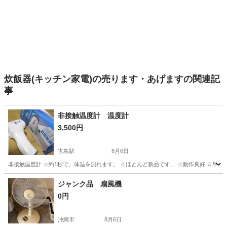
炊飯器(キッチン家電)の売ります・あげますの関連記
事
非接触温度計 温度計
3,500円
古島駅
8月6日
非接触温度計 ☆約1秒で、体温を測れます。 ☆ほとんど新品です。 ☆動作良好 ☆単4電
沖縄
那覇市
古島駅
その他
温度計
ジャンク品 扇風機
0円
沖縄市
8月6日