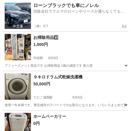
沖縄
沖縄市
生活家電
シャンデリア
ローンブラックでも車にノレル
信販会社でクルマのローンやリースが通らなくてもク
ルマをご利用いただけるサービスがあります！
（株）ICT
Ad
お掃除用品1️⃣
1,000円
中頭郡
8月6日
アミューズメント景品です お掃除用品 1個の値段です 新入荷
沖縄
中頭郡
生活家電
用品
９キロドラム式乾燥洗濯機
50,000円
てだこ浦西駅
8月6日
使用一年未満です。豊見城市のアパートでのお取引になります。いろいろまとめて買取
沖縄
名護市
てだこ浦西駅
生活家電
ホームベーカリー
0円