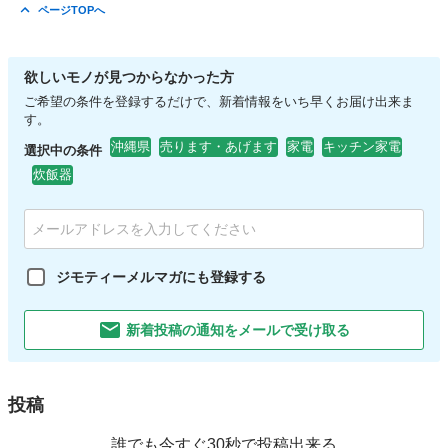
沖縄
中頭郡
浦添前田駅
猫
性格
ページTOPへ
欲しいモノが見つからなかった方
ご希望の条件を登録するだけで、新着情報をいち早くお届け出来ま
す。
沖縄県
売ります・あげます
家電
キッチン家電
選択中の条件
炊飯器
ジモティーメルマガにも登録する
新着投稿の通知をメールで受け取る
投稿
誰でも今すぐ30秒で投稿出来る