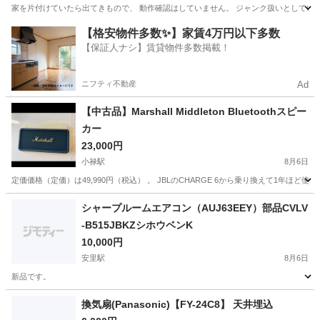
家を片付けていたら出てきもので、 動作確認はしていません。 ジャンク扱いとしてい
沖縄
沖縄市
季節、空調家電
ジャンク品
【格安物件多数✨】家賃4万円以下多数
【保証人ナシ】賃貸物件多数掲載！
ニフティ不動産
Ad
【中古品】Marshall Middleton Bluetoothスピー
カー
23,000円
小禄駅
8月6日
定価価格（定価）は49,990円（税込） 。 JBLのCHARGE 6から乗り換えて1年
沖縄
南城市
小禄駅
オーディオ
シャープルームエアコン（AUJ63EEY）部品CVLV
-B515JBKZシホウベンK
10,000円
安里駅
8月6日
新品です。
沖縄
那覇市
安里駅
季節、空調家電
部品
換気扇(Panasonic)【FY-24C8】 天井埋込