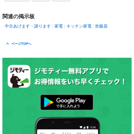
関連の掲示板
中古あげます・譲ります
家電
キッチン家電
炊飯器
ページTOPへ