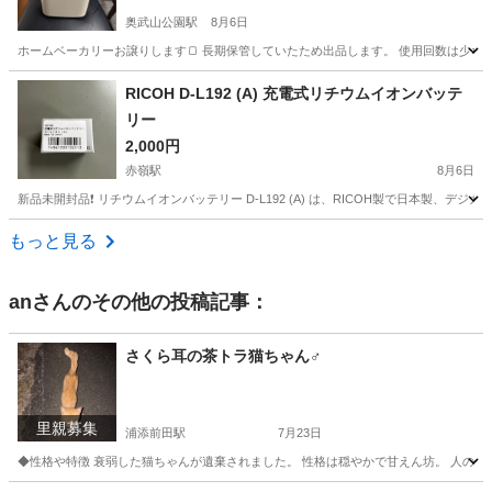
奥武山公園駅
8月6日
ホームベーカリーお譲りします🍞 長期保管していたため出品します。 使用回数は少なく
沖縄
島尻郡
奥武山公園駅
キッチン家電
RICOH D-L192 (A) 充電式リチウムイオンバッテ
リー
2,000円
赤嶺駅
8月6日
新品未開封品❗️ リチウムイオンバッテリー D-L192 (A) は、RICOH製で日本製、デジカメ用に最
沖縄
糸満市
赤嶺駅
カメラ
デジカメ
もっと見る
an
さんのその他の投稿記事：
さくら耳の茶トラ猫ちゃん♂
里親募集
浦添前田駅
7月23日
◆性格や特徴 衰弱した猫ちゃんが遺棄されました。 性格は穏やかで甘えん坊。 人の姿を