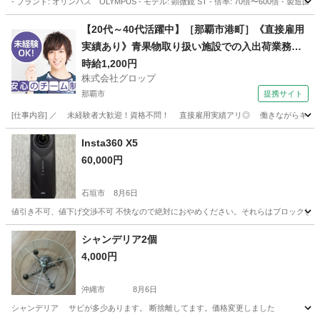
- ブランド: オリンパス OLYMPUS - モデル: 顕微鏡 ST - 倍率: 70倍〜600倍 - 製
沖縄
宜野湾市
東京駅
生活家電
【20代～40代活躍中】［那覇市港町］《直接雇用
実績あり》青果物取り扱い施設での入出荷業務／
日勤／残業なし／無料駐車場完備
時給1,200円
株式会社グロップ
那覇市
提携サイト
[仕事内容] ／ 未経験者大歓迎！資格不問！ 直接雇用実績アリ◎ 働きながらキャリア
沖縄
那覇市
工場
Insta360 X5
60,000円
石垣市
8月6日
値引き不可、値下げ交渉不可 不快なので絶対におやめください。それらはブロックします 
沖縄
石垣市
カメラ
Insta
シャンデリア2個
4,000円
沖縄市
8月6日
シャンデリア サビが多少あります。 断捨離してます。価格変更しました