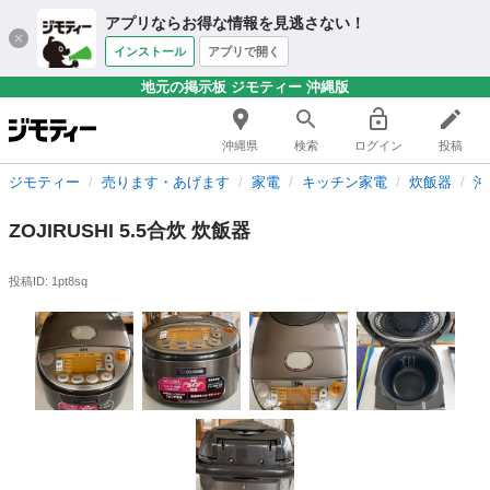
アプリならお得な情報を見逃さない！
インストール
アプリで開く
地元の掲示板 ジモティー 沖縄版
沖縄県
検索
ログイン
投稿
ジモティー
売ります・あげます
家電
キッチン家電
炊飯器
沖
ZOJIRUSHI 5.5合炊 炊飯器
投稿ID: 1pt8sq