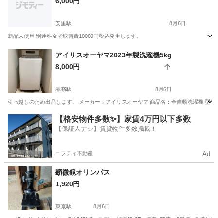
6,000円
安里駅
8月6日
新品未使用 別途料金で取替費10000円税込発生します。
沖縄
那覇市
安里駅
生活家電
Panasonic
アイリスオーヤマ2023年製洗濯機5kg
8,000円
赤嶺駅
8月6日
引っ越しのため出品します。 メーカー：アイリスオーヤマ 商品名：全自動洗濯機 型番：IAW-T5
沖縄
糸満市
赤嶺駅
生活家電
【格安物件多数✨】家賃4万円以下多数
【保証人ナシ】賃貸物件多数掲載！
ニフティ不動産
Ad
顕微鏡オリンパス
1,920円
東京駅
8月6日