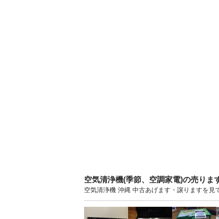
空気清浄機(季節、空調家電)の売りま
空気清浄機 沖縄 中古あげます・譲りますを