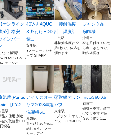
【オンライン
40V型 AQUO
非接触温度
ジャンク品
決済】格安
S 外付けHDD
計 温度計
扇風機
古島駅
沖縄市
ツインバー
録...
非接触温度計 ☆
家を片付けていた
安里駅
ド ...
約1秒で、体温を
ら出てきもので、
●メーカー：シャ
てだこ浦西駅
測れます...
動作確認は...
ープ SHARP ...
TWINBARD CM-D
457 ツインバー...
換気扇(Panas
アイリスオー
顕微鏡オリン
Insta360 X5
石垣市
onic)【FY-2...
ヤマ2023年製
パス
値引き不可、値下
安里駅
東京駅
洗濯機5k...
げ交渉不可 不快
新品未使用 別途
- ブランド: オリン
赤嶺駅
なので絶対に...
料金で取替費1000
パス OLYMPUS
引っ越しのため出
0円税込...
...
品します。 メー
カー：アイ...