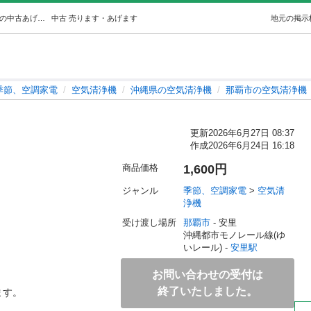
空気清浄機 (miiiii) 安里の季節、空調家電《空気清浄機》の中古あげます・譲ります｜ジモティーで不用品の処分
中古
売ります・あげます
地元の掲示
季節、空調家電
空気清浄機
沖縄県の空気清浄機
那覇市の空気清浄機
更新
2026年6月27日 08:37
作成
2026年6月24日 16:18
商品価格
1,600円
ジャンル
季節、空調家電
 > 
空気清
浄機
受け渡し場所
那覇市
 - 安里
沖縄都市モノレール線(ゆ
いレール) - 
安里駅
お問い合わせの受付は
終了いたしました。
す。
