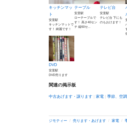
キッチンマッ
テーブル
テレビ台
安里駅
安里駅
ト
ローテーブルで
テレビ台 下にも
安里駅
す！ 高さ40セン
のもおけます！
キッチンマットで
チ 縦60セ...
す！ 綺麗です！
DVD
安里駅
DVD売ります
関連の掲示板
中古あげます・譲ります
家電
季節、空調
ジモティー
売ります・あげます
家電