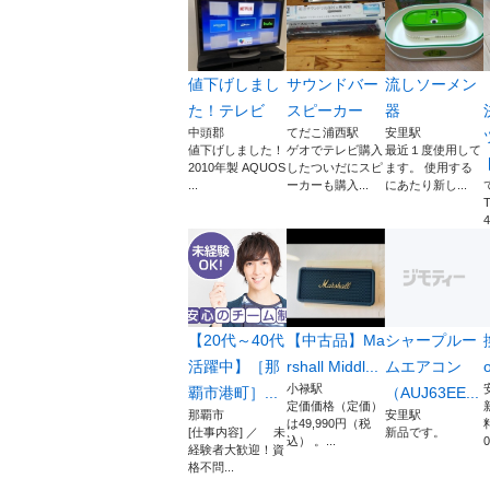
値下げしまし
サウンドバー
流しソーメン
た！テレビ
スピーカー
器
中頭郡
てだこ浦西駅
安里駅
値下げしました！
ゲオでテレビ購入
最近１度使用して
2010年製 AQUOS
したついだにスピ
ます。 使用する
...
ーカーも購入...
にあたり新し...
【20代～40代
【中古品】Ma
シャープルー
活躍中】［那
rshall Middl...
ムエアコン
小禄駅
覇市港町］...
（AUJ63EE...
定価価格（定価）
那覇市
安里駅
は49,990円（税
[仕事内容] ／ 未
新品です。
込） 。...
経験者大歓迎！資
格不問...