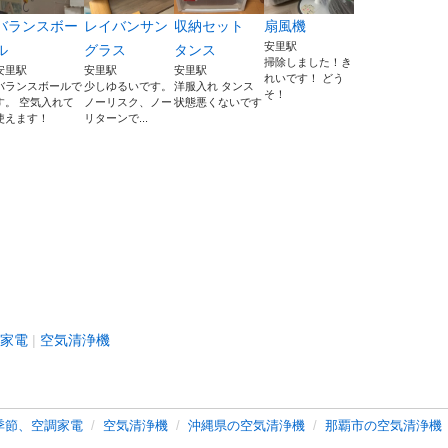
バランスボー
レイバンサン
収納セット
扇風機
安里駅
ル
グラス
タンス
掃除しました！き
安里駅
安里駅
安里駅
れいです！ どう
バランスボールで
少しゆるいです。
洋服入れ タンス
そ！
す。 空気入れて
ノーリスク、ノー
状態悪くないです
使えます！
リターンで...
家電
空気清浄機
季節、空調家電
空気清浄機
沖縄県の空気清浄機
那覇市の空気清浄機