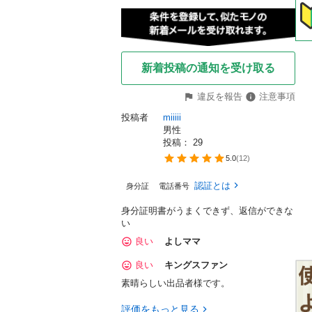
新着投稿の通知を受け取る
違反を報告
注意事項
投稿者
miiiii
男性
投稿： 
29
5.0
(
12
)
認証とは
身分証
電話番号
身分証明書がうまくできず、返信ができな
い
良い
よしママ
良い
キングスファン
素晴らしい出品者様です。
評価をもっと見る