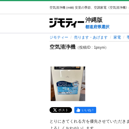
沖縄
版
都道府県選択
ジモティー
売ります・あげます
家電
空気清浄機
（投稿ID : 1psyni）
ポスト
いいね！
とりにきてくれる方を優先させていただきま
よろしくおねがいします。