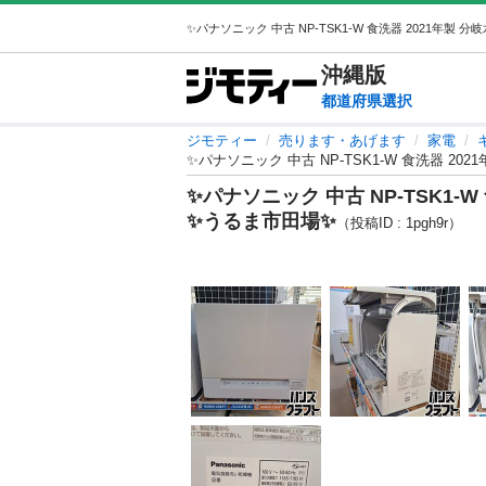
沖縄
版
都道府県選択
ジモティー
売ります・あげます
家電
✨パナソニック 中古 NP-TSK1-W 食洗器 2
✨パナソニック 中古 NP-TSK1-
✨うるま市田場✨
（投稿ID : 1pgh9r）