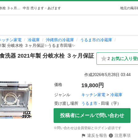
✨パナソニック 中古 NP-TSK1-W 食洗器 2021年製 分岐水栓 ３ヶ月保証✨うるま市田場✨ (ハンズクラフトうるま) うるまのキッチン家電《冷蔵庫》の中古あげます・譲ります｜ジモティーで不用品の処分
中古
売ります・あげます
地元の掲示
キッチン家電
冷蔵庫
沖縄県の冷蔵庫
うるま市の冷蔵庫
021年製 分岐水栓 ３ヶ月保証✨うるま市田場✨
W 食洗器 2021年製 分岐水栓 ３ヶ月保証
2
お気に入り登
作成
2026年5月28日 03:44
価格
19,800円
ジャンル
キッチン家電
 > 
冷蔵庫
受け渡し場所
うるま市
 - 田場（字）
投稿者にメールで問い合わせ
※問い合わせは会員登録とログイン必須です
違反を報告
注意事項