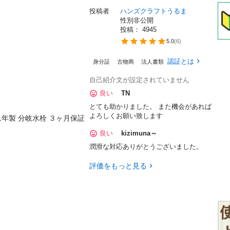
投稿者
ハンズクラフトうるま
性別非公開
投稿： 
4945
5.0
(
6
)
認証とは
身分証
古物商
法人書類
自己紹介文が設定されていません
良い
TN
とても助かりました。 また機会があれば
よろしくお願い致します
1年製 分岐水栓 ３ヶ月保証

良い
kizimuna～
潤滑な対応ありがとうございました。
評価をもっと見る