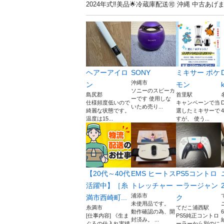
2024年式‼️美品🌟冷蔵庫配送🉑 沖縄 中
ヘアーアイロ
SONY
ミキサー ポケ
沖縄市
ン
モン
ソニーのスピーカ
島尻郡
首里駅
ーです 使用しな
仕様頻度低いので
キャンペーンで当
D
いため売り...
綺麗な状態です。
選したミキサーで
4
温度は15...
すが、 使う...
【20代～40代
EMS ヒートス
PS5コントロ
活躍中】［糸
トレッチャー
ーラージャン
浦添市
満市西崎町...
ク
未使用品です。
糸満市
てだこ浦西駅
動作確認の為、開
[仕事内容] 《生ま
PS5純正コントロ
封済み。 ...
ぐろの仕入れ実績
ーラーから別のに