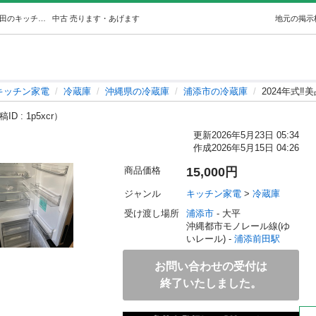
2024年式‼️美品🌟冷蔵庫配送🉑 (引越屋ボックス) 浦添前田のキッチン家電《冷蔵庫》の中古あげます・譲ります｜ジモティーで不用品の処分
中古
売ります・あげます
地元の掲示
キッチン家電
冷蔵庫
沖縄県の冷蔵庫
浦添市の冷蔵庫
2024年式‼️
ID : 1p5xcr）
更新
2026年5月23日 05:34
作成
2026年5月15日 04:26
商品価格
15,000円
ジャンル
キッチン家電
 > 
冷蔵庫
受け渡し場所
浦添市
 - 大平
沖縄都市モノレール線(ゆ
いレール) - 
浦添前田駅
お問い合わせの受付は
終了いたしました。