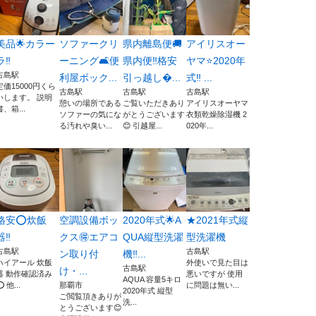
美品🌟カラー
ソファークリ
県内離島便🚚
アイリスオー
ラ‼️
ーニング🛋️便
県内便‼️格安
ヤマ⭐️2020年
古島駅
利屋ボック...
引っ越し...
式‼️ ...
定価15000円くら
古島駅
古島駅
古島駅
いします。 説明
憩いの場所である
ご覧いただきあり
アイリスオーヤマ
書、箱...
ソファーの気にな
がとうございます
衣類乾燥除湿機 2
る汚れや臭い...
😊 引越屋...
020年...
格安⭕️炊飯
空調設備ボッ
2020年式🌟A
★2021年式縦
器‼️
クス🉐エアコ
QUA縦型洗濯
型洗濯機
古島駅
古島駅
ン取り付
機‼️...
ハイアール 炊飯
外使いで見た目は
古島駅
け・...
器 動作確認済み
悪いですが 使用
AQUA 容量5キロ
️ 他...
那覇市
に問題は無い...
2020年式 縦型
ご閲覧頂きありが
洗...
とうございます😊