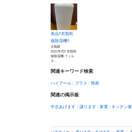
美品‼️衣類乾
燥除湿機‼️
古島駅
2021年式‼️ 衣類乾
燥除湿機 フィル
タ...
関連キーワード検索
ハイアール
プラス
簡易
関連の掲示板
中古あげます・譲ります
家電
キッチン家
ジモティー
売ります・あげます
家電