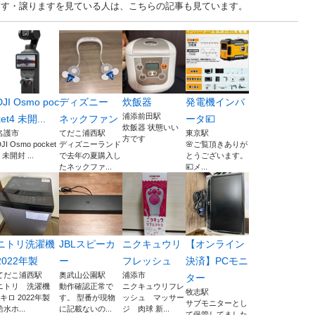
古あげます・譲りますを見ている人は、こちらの記事も見ています。
DJI Osmo poc
ディズニー
炊飯器
発電機インバ
浦添前田駅
ket4 未開...
ネックファン
ータ💴
炊飯器 状態いい
名護市
てだこ浦西駅
東京駅
方です
JI Osmo pocket
ディズニーランド
🌸ご覧頂きありが
 未開封 ...
で去年の夏購入し
とうございます。
たネックファ...
💴メ...
ニトリ洗濯機
JBLスピーカ
ニクキュウリ
【オンライン
2022年製
ー
フレッシュ
決済】PCモニ
てだこ浦西駅
奥武山公園駅
浦添市
ター
ニトリ 洗濯機
動作確認正常で
ニクキュウリフレ
牧志駅
6キロ 2022年製
す。 型番が現物
ッシュ マッサー
サブモニターとし
給水ホ...
に記載ないの...
ジ 肉球 新...
て保管してました