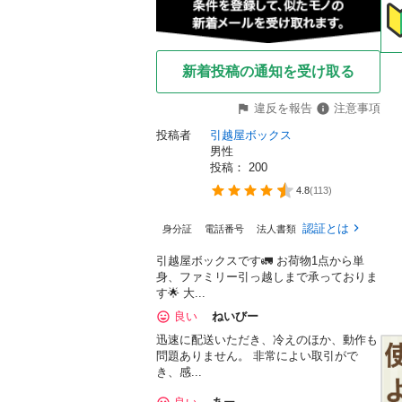
新着投稿の通知を受け取る
違反を報告
注意事項
投稿者
引越屋ボックス
男性
投稿： 
200
4.8
(
113
)
認証とは
身分証
電話番号
法人書類


引越屋ボックスです🚛 お荷物1点から単
身、ファミリー引っ越しまで承っておりま
す🌟 大...
良い
ねいびー
迅速に配送いただき、冷えのほか、動作も
問題ありません。 非常によい取引がで
き、感...