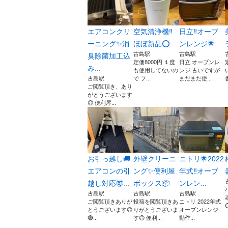
エアコンクリ
空気清浄機‼️
日立‼️オーブ
ーニング✨消
ほぼ新品⭕️
ンレンジ🌟
古島駅
古島駅
臭除菌加工込
定価8000円 １度
日立 オーブンレ
み...
も使用してないの
ンジ 古いですが
古島駅
で フ...
まだまだ使...
ご閲覧頂き、あり
がとうございます
😊 便利屋...
お引っ越し🚚
外壁クリーニ
ニトリ🌟2022
エアコンの引
ング✨便利屋
年式‼️オーブ
越し対応🉑...
ボックス📦
ンレン...
古島駅
古島駅
古島駅
ご閲覧頂きありが
投稿を閲覧頂きあ
ニトリ 2022年式
⭕
とうございます😊
りがとうございま
オーブンレンジ
🔴...
す😊 便利...
動作...