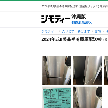
沖縄
版
都道府県選択
ジモティー
売ります・あげます
家電
2024年式‼️美品🌟冷蔵庫配送🉑
（投稿