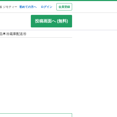
板 ジモティー
初めての方へ
ログイン
会員登録
投稿画面へ (無料)
美品🌟冷蔵庫配送🉑