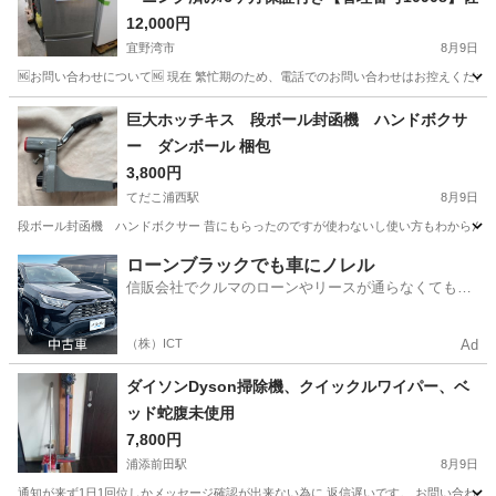
12,000円
宜野湾市
8月9日
🆖お問い合わせについて🆖 現在 繁忙期のため、電話でのお問い合わせはお控えください
沖縄
宜野湾市
キッチン家電
シャープ
巨大ホッチキス 段ボール封函機 ハンドボクサ
ー ダンボール 梱包
3,800円
てだこ浦西駅
8月9日
段ボール封函機 ハンドボクサー 昔にもらったのですが使わないし使い方もわからんし
沖縄
中頭郡
てだこ浦西駅
その他
ローンブラックでも車にノレル
信販会社でクルマのローンやリースが通らなくてもク
ルマをご利用いただけるサービスがあります！
（株）ICT
Ad
ダイソンDyson掃除機、クイックルワイパー、ベ
ッド蛇腹未使用
7,800円
浦添前田駅
8月9日
通知が来ず1日1回位しかメッセージ確認が出来ない為に 返信遅いです。 お問い合わせし連絡