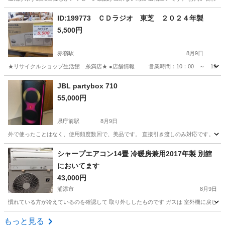
沖縄
浦添市
浦添前田駅
生活家電
ダイソン
ID:199773 ＣＤラジオ 東芝 ２０２４年製
5,500円
赤嶺駅
8月9日
★リサイクルショップ生活館 糸満店★ ●店舗情報 営業時間：10：00 ～ 19：3
沖縄
糸満市
赤嶺駅
オーディオ
店舗
JBL partybox 710
55,000円
県庁前駅
8月9日
外で使ったことはなく、使用頻度数回で、美品です。 直接引き渡しのみ対応です。
沖縄
那覇市
県庁前駅
オーディオ
partybox
シャープエアコン14畳 冷暖房兼用2017年製 別館
においてます
43,000円
浦添市
8月9日
慣れている方が冷えているのを確認して 取り外ししたものです ガスは 室外機に戻してあります
沖縄
浦添市
季節、空調家電
冷暖房
もっと見る