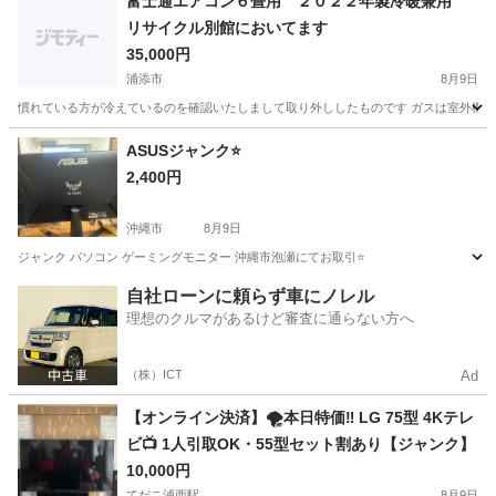
富士通エアコン６畳用 ２０２２年製冷暖兼用
リサイクル別館においてます
35,000円
浦添市
8月9日
慣れている方が冷えているのを確認いたしまして取り外ししたものです ガスは室外機に戻
沖縄
浦添市
季節、空調家電
ます
ASUSジャンク⭐️
2,400円
沖縄市
8月9日
ジャンク パソコン ゲーミングモニター 沖縄市泡瀬にてお取引⭐️
沖縄
沖縄市
家電
ASUS
自社ローンに頼らず車にノレル
理想のクルマがあるけど審査に通らない方へ
（株）ICT
Ad
【オンライン決済】🌪️本日特価‼️ LG 75型 4Kテレ
ビ📺 1人引取OK・55型セット割あり【ジャンク】
10,000円
てだこ浦西駅
8月9日