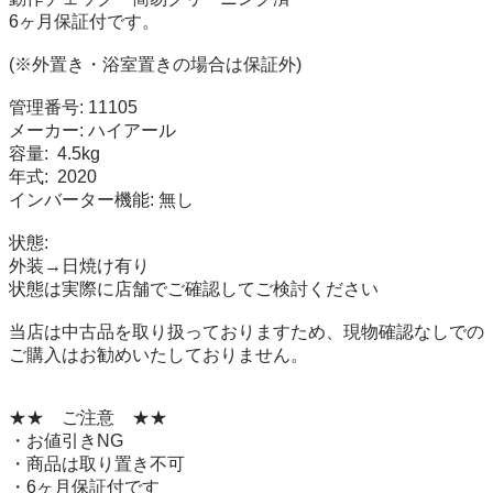
6ヶ月保証付です。

(※外置き・浴室置きの場合は保証外)

管理番号: 11105

メーカー: ハイアール

容量:  4.5kg

年式:  2020

インバーター機能: 無し

状態:

外装→日焼け有り

状態は実際に店舗でご確認してご検討ください

当店は中古品を取り扱っておりますため、現物確認なしでの
ご購入はお勧めいたしておりません。

★★　ご注意　★★

・お値引きNG

・商品は取り置き不可

・6ヶ月保証付です
