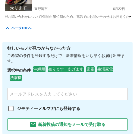
売ります
宜野湾市
6月22日
🆖お問い合わせについて🆖 現在 繁忙期のため、電話でのお問い合わせはお控えください
沖縄
宜野湾市
その他
ヘルメット
ページTOPへ
欲しいモノが見つからなかった方
ご希望の条件を登録するだけで、新着情報をいち早くお届け出来ま
す。
沖縄県
売ります・あげます
家電
生活家電
選択中の条件
洗濯機
ジモティーメルマガにも登録する
新着投稿の通知をメールで受け取る