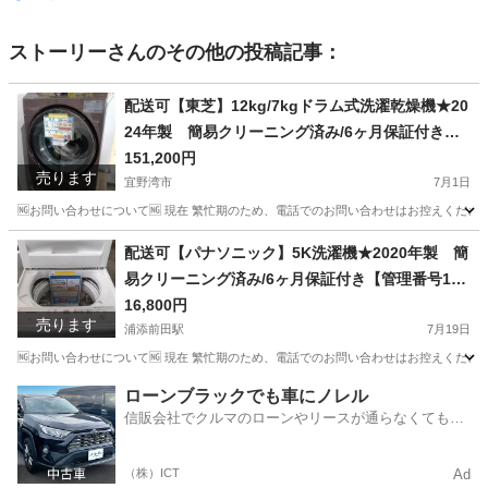
ストーリー
さんのその他の投稿記事：
配送可【東芝】12kg/7kgドラム式洗濯乾燥機★20
24年製 簡易クリーニング済み/6ヶ月保証付き
【管理番号10107】佐
151,200円
売ります
宜野湾市
7月1日
🆖お問い合わせについて🆖 現在 繁忙期のため、電話でのお問い合わせはお控えください
沖縄
宜野湾市
生活家電
東芝
配送可【パナソニック】5K洗濯機★2020年製 簡
易クリーニング済み/6ヶ月保証付き【管理番号119
07】佐
16,800円
売ります
浦添前田駅
7月19日
🆖お問い合わせについて🆖 現在 繁忙期のため、電話でのお問い合わせはお控えください
沖縄
浦添市
浦添前田駅
生活家電
パナソニック
ローンブラックでも車にノレル
信販会社でクルマのローンやリースが通らなくてもク
ルマをご利用いただけるサービスがあります！
（株）ICT
Ad