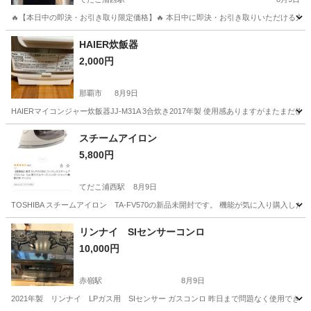
🔥【本日中の即決・お引き取り限定価格】🔥 本日中に即決・お引き取りいただける方限定で
沖縄
沖縄市
てだこ浦西駅
テレビ
HAIER炊飯器
2,000円
那覇市
8月9日
HAIERマイコンジャー炊飯器JJ-M31A 3合炊き2017年製 使用感ありますがまたまだ使
沖縄
那覇市
キッチン家電
スチームアイロン
5,800円
てだこ浦西駅
8月9日
TOSHIBA スチームアイロン TA-FV570の新品未開封です。 機能が気に入り購入し
沖縄
沖縄市
てだこ浦西駅
生活家電
スチーム
リンナイ SIセンサーコンロ
10,000円
赤嶺駅
8月9日
2021年製 リンナイ LPガス用 SIセンサー ガスコンロ 昨日まで問題なく使用できて