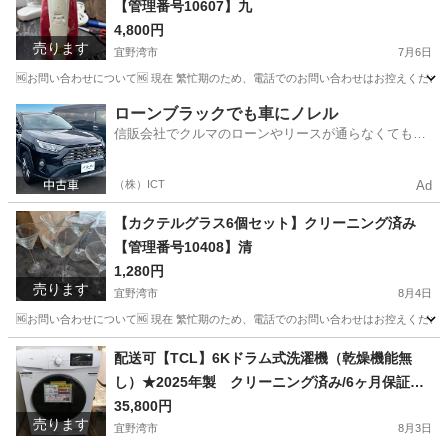
【管理番号10607】九
4,800円
売ります
宜野湾市
7月6日
🆖お問い合わせについて🆖 現在 繁忙期のため、電話でのお問い合わせはお控えください
沖縄
宜野湾市
生活家電
商品
ローンブラックでも車にノレル
信販会社でクルマのローンやリースが通らなくてもク
ルマをご利用いただけるサービスがあります！
（株）ICT
Ad
【カクテルグラス6個セット】クリーニング済み
【管理番号10408】清
1,280円
売ります
宜野湾市
8月4日
🆖お問い合わせについて🆖 現在 繁忙期のため、電話でのお問い合わせはお控えください
沖縄
宜野湾市
食器
カクテルグラス
配送可【TCL】6Kドラム式洗濯機（乾燥機能無
し）★2025年製 クリーニング済み/6ヶ月保証付
き【管理番号10308】佐
35,800円
売ります
宜野湾市
8月3日