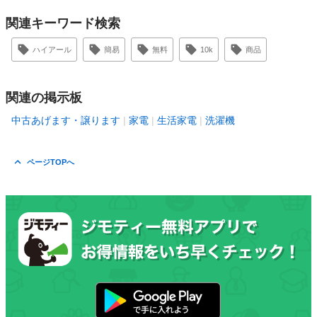
関連キーワード検索
ハイアール
簡易
無料
10k
商品
関連の掲示板
中古あげます・譲ります
家電
生活家電
洗濯機
ページTOPへ