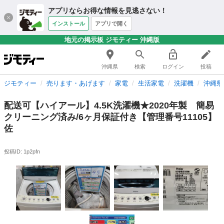
アプリならお得な情報を見逃さない！
インストール
アプリで開く
地元の掲示板 ジモティー 沖縄版
沖縄県
検索
ログイン
投稿
ジモティー
売ります・あげます
家電
生活家電
洗濯機
沖縄県
配送可【ハイアール】4.5K洗濯機★2020年製 簡易
クリーニング済み/6ヶ月保証付き【管理番号11105】
佐
投稿ID: 1p2pfn