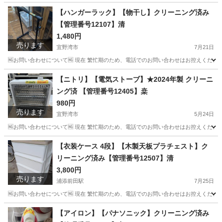
【ハンガーラック】【物干し】クリーニング済み
【管理番号12107】清
1,480円
売ります
宜野湾市
7月21日
🆖お問い合わせについて🆖 現在 繁忙期のため、電話でのお問い合わせはお控えください
沖縄
宜野湾市
洗濯用品
物干し
【ニトリ】【電気ストーブ】★2024年製 クリーニ
ング済 【管理番号12405】桒
980円
売ります
宜野湾市
5月24日
🆖お問い合わせについて🆖 現在 繁忙期のため、電話でのお問い合わせはお控えください
沖縄
宜野湾市
季節、空調家電
商品
【衣装ケース 4段】【木製天板プラチェスト】ク
リーニング済み【管理番号12507】清
3,800円
売ります
浦添前田駅
7月25日
🆖お問い合わせについて🆖 現在 繁忙期のため、電話でのお問い合わせはお控えください
沖縄
浦添市
浦添前田駅
収納家具
商品
【アイロン】【パナソニック】クリーニング済み