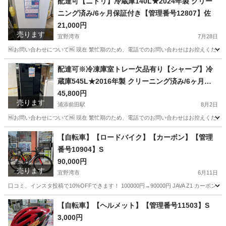
配達可【ニトリ】冷蔵庫140L★2024年製 クリー
ニング済み/6ヶ月保証付き【管理番号12807】佐
21,000円
売ります
宜野湾市
7月28日
🆖お問い合わせについて🆖 現在 繁忙期のため、電話でのお問い合わせはお控えください
沖縄
宜野湾市
キッチン家電
ニトリ
配達可※冷凍庫室トレー欠品有り【シャープ】冷
蔵庫545L★2016年製 クリーニング済み/6ヶ月保
証付き【管理番号10208】横
45,800円
売ります
浦添前田駅
8月2日
🆖お問い合わせについて🆖 現在 繁忙期のため、電話でのお問い合わせはお控えください
沖縄
浦添市
浦添前田駅
キッチン家電
シャープ
【自転車】【ロードバイク】【カーボン】【管理
番号10904】S
90,000円
売ります
宜野湾市
6月11日
口コミ、インスタ投稿で10%OFFできます！ 100000円→90000円 JAVA Z1 カーボン 
沖縄
宜野湾市
ロードバイク
商品
【自転車】【ヘルメット】【管理番号11503】S
3,000円