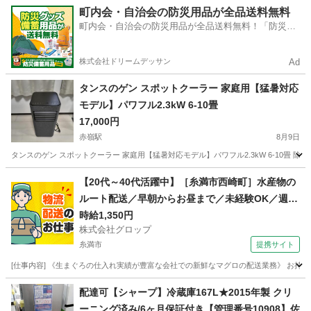
沖縄
糸満市
赤嶺駅
キッチン家電
町内会・自治会の防災用品が全品送料無料
町内会・自治会の防災用品が全品送料無料！「防災備
蓄用品ドットコム」
株式会社ドリームデッサン
Ad
タンスのゲン スポットクーラー 家庭用【猛暑対応
モデル】パワフル2.3kW 6-10畳
17,000円
赤嶺駅
8月9日
タンスのゲン スポットクーラー 家庭用【猛暑対応モデル】パワフル2.3kW 6-10畳 除湿機
沖縄
糸満市
赤嶺駅
季節、空調家電
【20代～40代活躍中】［糸満市西崎町］水産物の
ルート配送／早朝からお昼まで／未経験OK／週休
2日／時給1,350円＋ガソリン代／正社員登用前提
時給1,350円
株式会社グロップ
糸満市
提携サイト
[仕事内容] 《生まぐろの仕入れ実績が豊富な会社での新鮮なマグロの配送業務》 お持
沖縄
糸満市
ドライバー
配達可【シャープ】冷蔵庫167L★2015年製 クリ
ーニング済み/6ヶ月保証付き【管理番号10908】佐