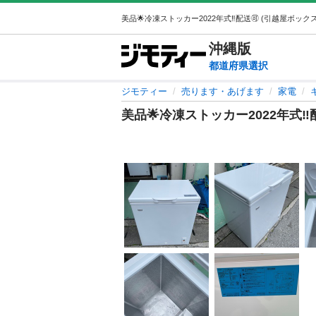
沖縄
版
都道府県選択
ジモティー
売ります・あげます
家電
美品🌟冷凍ストッカー2022年式‼️