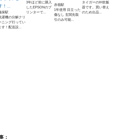
3年ほど前に購入
タイガーのIH炊飯
赤嶺駅
す！...
したEPSONのプ
器です。買い替え
1年使用 目立った
儀保駅
リンターで...
のため出品...
傷なし 玄関先取
洗濯機の分解クリ
引のみ可能...
ーニング行ってい
ます！配送設...
事：