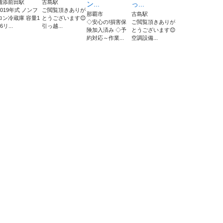
浦添前田駅
古島駅
ン...
っ...
2019年式 ノンフ
ご閲覧頂きありが
那覇市
古島駅
ロン冷蔵庫 容量1
とうございます😊
◇安心の!損害保
ご閲覧頂きありが
6リ...
引っ越...
険加入済み ◇予
とうございます😊
約対応～作業...
空調設備...