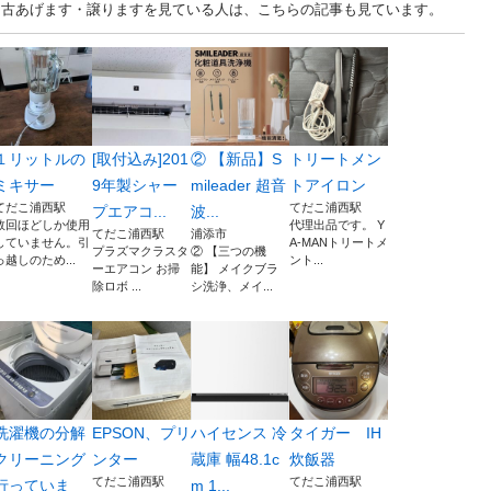
 沖縄 中古あげます・譲りますを見ている人は、こちらの記事も見ています。
１リットルの
[取付込み]201
② 【新品】S
トリートメン
ミキサー
9年製シャー
mileader 超音
トアイロン
てだこ浦西駅
てだこ浦西駅
プエアコ...
波...
数回ほどしか使用
代理出品です。 Y
てだこ浦西駅
浦添市
していません。引
A-MANトリートメ
プラズマクラスタ
② 【三つの機
っ越しのため...
ント...
ーエアコン お掃
能】 メイクブラ
除ロボ ...
シ洗浄、メイ...
洗濯機の分解
EPSON、プリ
ハイセンス 冷
タイガー IH
クリーニング
ンター
蔵庫 幅48.1c
炊飯器
てだこ浦西駅
てだこ浦西駅
行っていま
m 1...