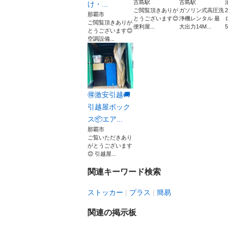
古島駅
古島駅
け・...
ご閲覧頂きありが
ガソリン式高圧洗
那覇市
とうございます😊
浄機レンタル 最
ご閲覧頂きありが
便利屋...
大出力14M...
5
とうございます😊
空調設備...
🉐激安引越🚚
引越屋ボック
ス📦エア...
那覇市
ご覧いただきあり
がとうございます
😊 引越屋...
関連キーワード検索
ストッカー
プラス
簡易
関連の掲示板