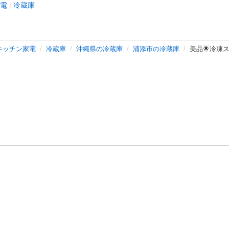
電
冷蔵庫
キッチン家電
冷蔵庫
沖縄県の冷蔵庫
浦添市の冷蔵庫
美品🌟冷凍ス
バシーポリシー
プライバシー・ステートメント
健全化に資する運用
プ
ご利用ガイド
フリーワードで探す
特定商取引法の表示
利用