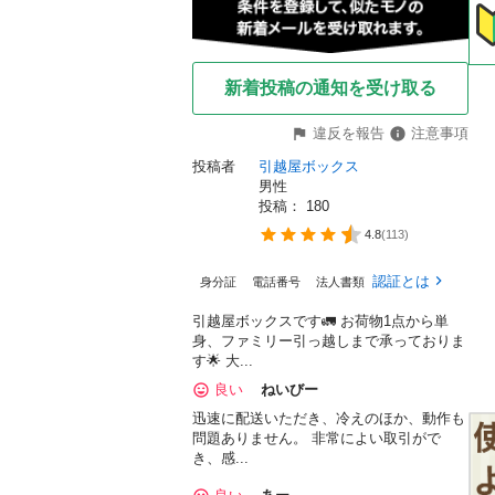
新着投稿の通知を受け取る
違反を報告
注意事項
投稿者
引越屋ボックス
男性
投稿： 
180
4.8
(
113
)


認証とは
身分証
電話番号
法人書類
引越屋ボックスです🚛 お荷物1点から単
身、ファミリー引っ越しまで承っておりま
す🌟 大...
良い
ねいびー
迅速に配送いただき、冷えのほか、動作も
問題ありません。 非常によい取引がで
き、感...