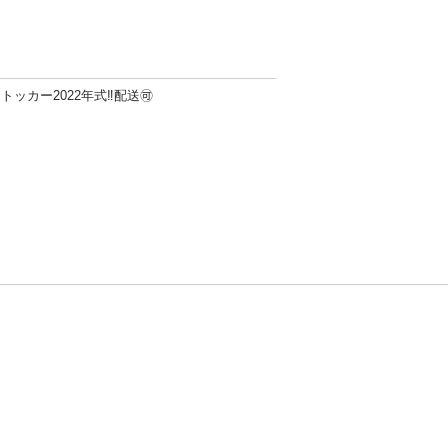
トッカー2022年式‼️配送🉑
方針
お問い合わせ
者情報の外部送信について