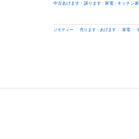
中古あげます・譲ります
家電
キッチン家
ジモティー
売ります・あげます
家電
利用規約
プライ
運営会社
サイトマッ
© 2011-
2026
Jmty, Inc.