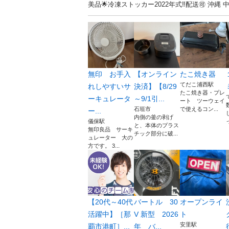
美品🌟冷凍ストッカー2022年式‼️配送🉑
無印 お手入
【オンライン
たこ焼き器
てだこ浦西駅
れしやすいサ
決済】【8/29
たこ焼き器・プレ
ーキュレータ
～9/1引...
ート ツーウェイ
石垣市
で使えるコン...
ー...
内側の釜の剥げ
儀保駅
と、本体のプラス
無印良品 サーキ
チック部分に破...
ュレーター 大の
方です。 3...
【20代～40代
バートル 30
オープンライ
活躍中】［那
V 新型 2026
ト
安里駅
覇市港町］...
年 バ...