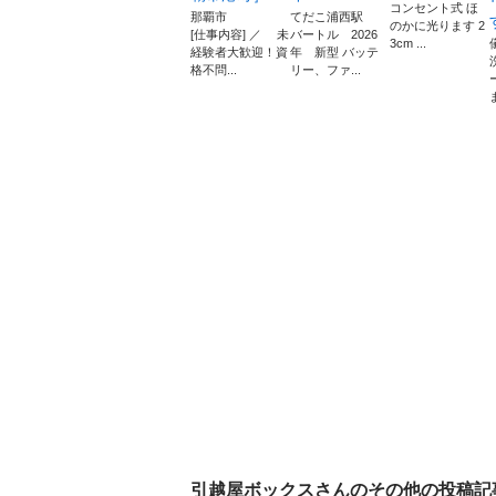
コンセント式 ほ
那覇市
てだこ浦西駅
のかに光ります 2
[仕事内容] ／ 未
バートル 2026
3cm ...
経験者大歓迎！資
年 新型 バッテ
格不問...
リー、ファ...
引越屋ボックス
さんのその他の投稿記