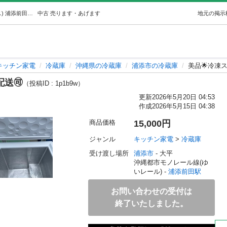
美品🌟冷凍ストッカー2022年式‼️配送🉑 (引越屋ボックス) 浦添前田のキッチン家電《冷蔵庫》の中古あげます・譲ります｜ジモティーで不用品の処分
中古
売ります・あげます
地元の掲示
キッチン家電
冷蔵庫
沖縄県の冷蔵庫
浦添市の冷蔵庫
美品🌟冷凍ス
配送🉑
（投稿ID : 1p1b9w）
更新
2026年5月20日 04:53
作成
2026年5月15日 04:38
商品価格
15,000円
ジャンル
キッチン家電
 > 
冷蔵庫
受け渡し場所
浦添市
 - 大平
沖縄都市モノレール線(ゆ
いレール) - 
浦添前田駅
お問い合わせの受付は
終了いたしました。