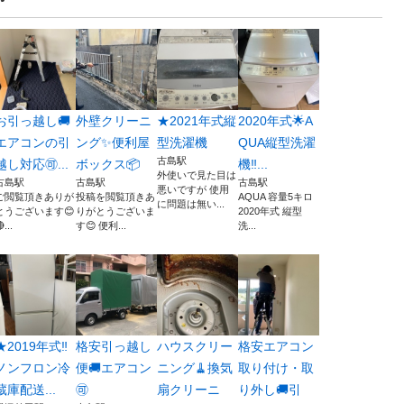
お引っ越し🚚
外壁クリーニ
★2021年式縦
2020年式🌟A
エアコンの引
ング✨便利屋
型洗濯機
QUA縦型洗濯
古島駅
越し対応🉑...
ボックス📦
機‼️...
外使いで見た目は
古島駅
古島駅
古島駅
悪いですが 使用
ご閲覧頂きありが
投稿を閲覧頂きあ
AQUA 容量5キロ
に問題は無い...
とうございます😊
りがとうございま
2020年式 縦型
...
す😊 便利...
洗...
★2019年式‼️
格安引っ越し
ハウスクリー
格安エアコン
ノンフロン冷
便🚚エアコン
ニング🧹換気
取り付け・取
蔵庫配送...
🉑
扇クリーニ
り外し🚚引