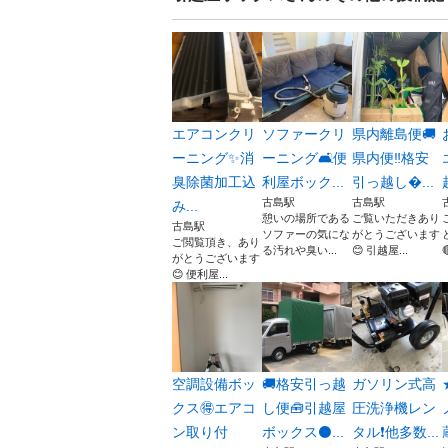
エアコンクリ
ソファークリ
県内離島便🚚
ーニング✨消
ーニング🛋️便
県内便‼️格安
臭除菌加工込
利屋ボック...
引っ越し...
古島駅
古島駅
み...
憩いの場所である
ご覧いただきあり
古島駅
ソファーの気にな
がとうございます
ご閲覧頂き、あり
る汚れや臭い...
😊 引越屋...

がとうございます
😊 便利屋...
空調設備ボッ
🚚格安引っ越
ガソリン式高
クス🉐エアコ
し便🧰引越屋
圧洗浄機レン
ン取り付
ボックス⚫...
タル❗️他多数...