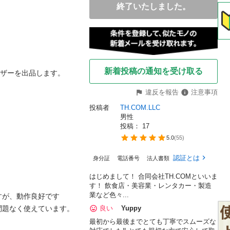
終了いたしました。
新着投稿の通知を受け取る
ーザーを出品します。

違反を報告
注意事項
投稿者
TH.COM.LLC
男性
投稿： 
17
5.0
(
55
)
認証とは
身分証
電話番号
法人書類
はじめまして！ 合同会社TH.COMといいま
す！ 飲食店・美容業・レンタカー・製造
業など色々...
が、動作良好です

題なく使えています。

良い
Yuppy
最初から最後までとても丁寧でスムーズな