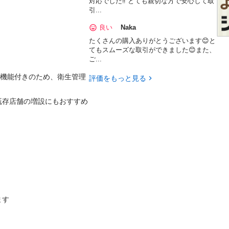
対応でした‼️ とても親切な方で安心して取
引...
良い
Naka
たくさんの購入ありがとうございます😊と
てもスムーズな取引ができました😊また、
ご...
殺菌機能付きのため、衛生管理
評価をもっと見る
既存店舗の増設にもおすすめ
す
