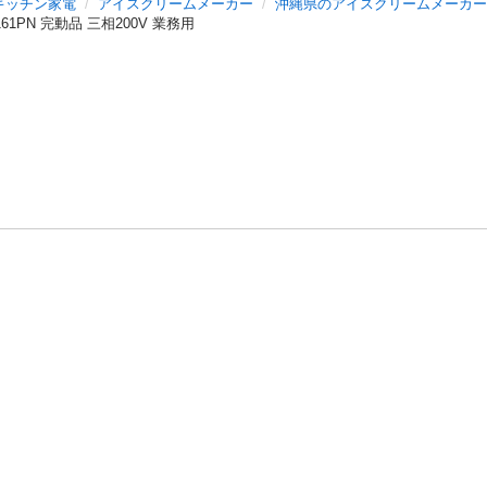
キッチン家電
アイスクリームメーカー
沖縄県のアイスクリームメーカー
1PN 完動品 三相200V 業務用
バシーポリシー
プライバシー・ステートメント
健全化に資する運用
プ
ご利用ガイド
フリーワードで探す
特定商取引法の表示
利用