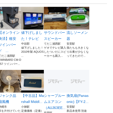
【オンライン
値下げしまし
サウンドバー
流しソーメン
決済】格安
た！テレビ
スピーカー
器
中頭郡
てだこ浦西駅
安里駅
ツインバー
値下げしました！
ゲオでテレビ購入
孫たちも大きくな
ド ...
2010年製 AQUOS
したついだにスピ
り出番が少なくな
てだこ浦西駅
...
ーカーも購入...
ってきたので...
TWINBARD CM-D
457 ツインバー...
ジャンク品
【中古品】Ma
シャープルー
換気扇(Panas
扇風機
rshall Middl...
ムエアコン
onic)【FY-2...
沖縄市
小禄駅
安里駅
（AUJ63EE...
家を片付けていた
定価価格（定価）
新品未使用 別途
安里駅