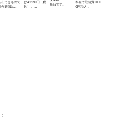
ら出てきもので、
は49,990円（税
料金で取替費1000
新品です。
動作確認は...
込） 。...
0円税込...
：