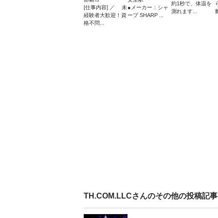
約1秒で、体温を
[仕事内容] ／ 未
●メーカー：シャ
測れます...
経験者大歓迎！資
ープ SHARP ...
格不問...
TH.COM.LLC
さんのその他の投稿記事