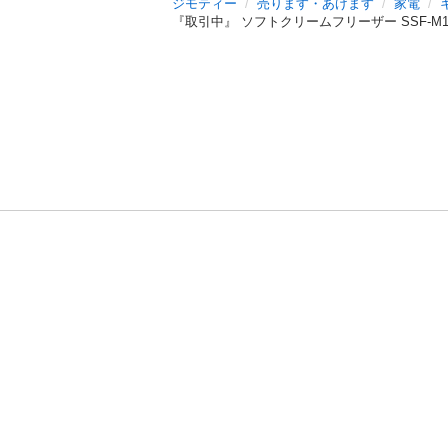
ジモティー
売ります・あげます
家電
『取引中』 ソフトクリームフリーザー SSF-M16
利用規約
プライ
運営会社
サイトマッ
© 2011-
2026
Jmty, Inc.