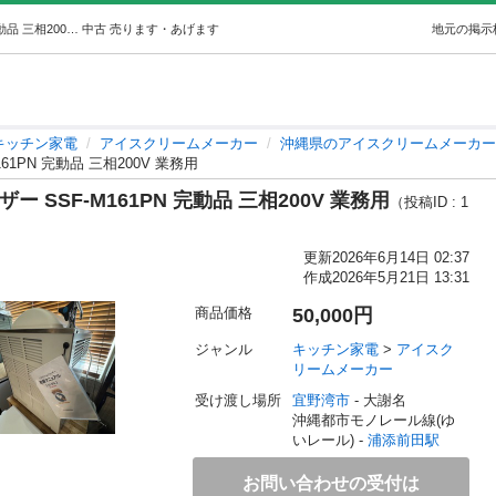
『取引中』ソフトクリームフリーザー SSF-M161PN 完動品 三相200V 業務用 (TH.COM.LLC) 浦添前田のキッチン家電《アイスクリームメーカー》の中古あげます・譲ります｜ジモティーで不用品の処分
中古
売ります・あげます
地元の掲示
キッチン家電
アイスクリームメーカー
沖縄県のアイスクリームメーカー
1PN 完動品 三相200V 業務用
SSF-M161PN 完動品 三相200V 業務用
（投稿ID : 1
更新
2026年6月14日 02:37
作成
2026年5月21日 13:31
商品価格
50,000円
ジャンル
キッチン家電
 > 
アイスク
リームメーカー
受け渡し場所
宜野湾市
 - 大謝名
沖縄都市モノレール線(ゆ
いレール) - 
浦添前田駅
お問い合わせの受付は