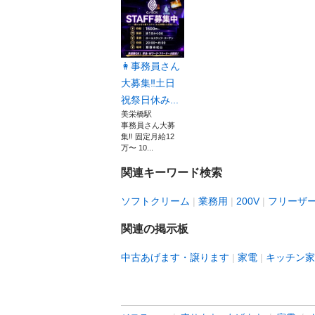
👩事務員さん
大募集‼️土日
祝祭日休み...
美栄橋駅
事務員さん大募
集‼️ 固定月給12
万〜 10...
関連キーワード検索
ソフトクリーム
業務用
200V
フリーザ
関連の掲示板
中古あげます・譲ります
家電
キッチン家