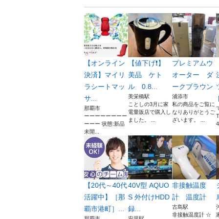
【オンライン
【値下げ❗️】
プレミアムウ
決済】マイリ
美品 ケト
オーター ダ
ラシートマッ
ル 0.8...
ークブラウン
美栄橋駅
浦添市
サ...
ことしの3月に家
私の商品をご覧に
那覇市
電量販店で購入し
なりありがとうご
ーーーーーーーー
ました。 ...
ざいます。 ...
ーーー 状態:新品
未開...
【20代～40代
40V型 AQUO
非接触温度
活躍中】［那
S 外付けHDD
計 温度計
古島駅
覇市港町］...
録...
非接触温度計 ☆
那覇市
安里駅