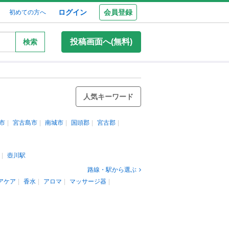
ログイン
会員登録
初めての方へ
投稿画面へ(無料)
検索
人気キーワード
市
宮古島市
南城市
国頭郡
宮古郡
壺川駅
路線・駅から選ぶ
アケア
香水
アロマ
マッサージ器