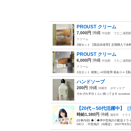
PROUST クリーム
7,000円
沖縄
中頭郡
てだこ浦西
クリーム
2箱セット 【新品未使用】定期購入で余剰
PROUST クリーム
6,000円
沖縄
中頭郡
てだこ浦西
クリーム
2点セット 箱無し➞2回使用 箱あり➞【
ハンドソープ
200円
沖縄
沖縄市
ボディケア
それぞれ半分くらい残ってます ecostore
【20代～50代活躍中】［
時給1,380円
沖縄
浦添市
ドライ
[仕事内容] ◆◇◆準中型免許の配送ド
OK◎ ・中型免許（8t限定） 2007年