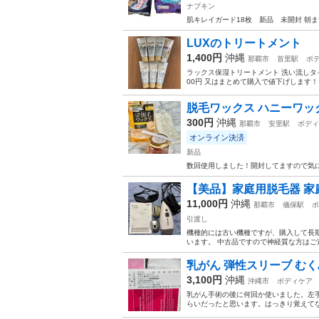
ナプキン
肌キレイガード18枚 新品 未開封 朝ま
LUXのトリートメント
1,400円
沖縄
那覇市
首里駅
ボ
ラックス保湿トリートメント 洗い流しタ
00円 又はまとめて購入で値下げします
脱毛ワックス ハニーワッ
300円
沖縄
那覇市
安里駅
ボディ
オンライン決済
新品
数回使用しました！開封してますので気
【美品】家庭用脱毛器 家庭
11,000円
沖縄
那覇市
儀保駅
ボ
引渡し
機種的には古い機種ですが、購入して長期
います。 中古品ですので神経質な方はご遠
乳がん 弾性スリーブ むく
3,100円
沖縄
沖縄市
ボディケア
乳がん手術の後に何回か使いました。左
らいだったと思います。はっきり覚えて