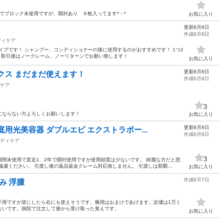
でブロック未使用ですが、開封あり ９枚入ってます^ - ^
お気に入り
更新8月8日
作成8月8日
ディケア
イプです！ シャンプー、コンディショナーの後に使用するのがおすすめです！ 1つ2
！ 取引後はノークレーム、ノーリターンでお願い致します！
お気に入り
更新8月8日
クス まだまだ使えます！
作成8月8日
ケア
3
にならない方よろしくお願いします！
お気に入り
更新8月8日
用光美容器 ダブルエピ エクストラボー...
作成8月8日
ディケア
3
間未使用で直近1、2年で開封使用ですが使用頻度は少ないです。 綺麗な方だと思
慮ください。 引渡し後の返品返金クレーム対応致しません。 引渡しは那覇...
お気に入り
作成8月7日
み 浮腫
手用ですが逆にしたら右にも使えそうです。腕用はおまけであげます。定価は1万く
ないです。病院で注文して後から受け取った覚えです。
お気に入り