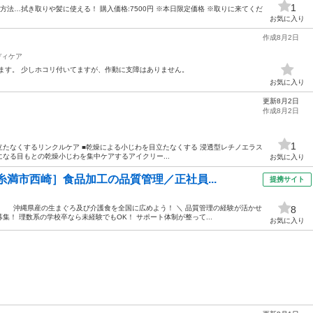
1
方法…拭き取りや髪に使える！ 購入価格:7500円 ※本日限定価格 ※取りに来てくだ
お気に入り
作成8月2日
ディケア
ます。 少しホコリ付いてますが、作動に支障はありません。
お気に入り
更新8月2日
作成8月2日
1
目立たなくするリンクルケア ■乾燥による小じわを目立たなくする 浸透型レチノエラス
なる目もとの乾燥小じわを集中ケアするアイクリー...
お気に入り
糸満市西崎］食品加工の品質管理／正社員...
提携サイト
て、 沖縄県産の生まぐろ及び介護食を全国に広めよう！ ＼ 品質管理の経験が活かせ
8
！ 理数系の学校卒なら未経験でもOK！ サポート体制が整って...
お気に入り