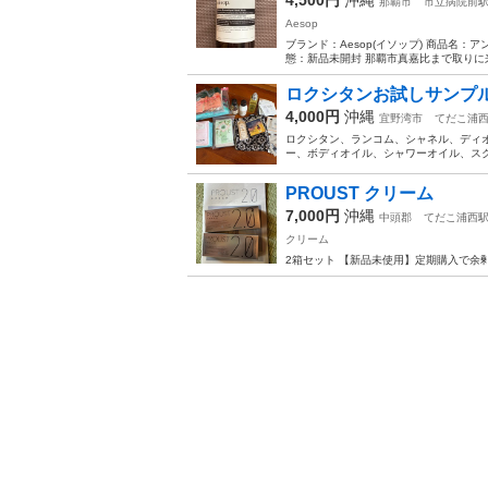
那覇市
市立病院前
Aesop
ブランド：Aesop(イソップ) 商品名：
態：新品未開封 那覇市真嘉比まで取りに
ロクシタンお試しサンプ
4,000円
沖縄
宜野湾市
てだこ浦
ロクシタン、ランコム、シャネル、ディオ
ー、ボディオイル、シャワーオイル、スクラ
PROUST クリーム
7,000円
沖縄
中頭郡
てだこ浦西
クリーム
2箱セット 【新品未使用】定期購入で余剰