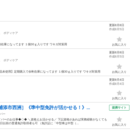
更新8月8日
作成8月5日
駅
ボディケア
在庫になってます １個30ｇ入りです ワキガ対策用
お気に入り
更新8月8日
作成8月5日
駅
ボディケア
新品未使用】定期購入で余剰在庫になってます １個30ｇ入りです ワキガ対策用
お気に入り
更新8月4日
作成8月4日
お気に入り
浦添市西洲］《準中型免許が活かせる！》...
提携サイト
バー
ライバーのお仕事◆◇◆ ＼資格えお活かせる／ 下記資格があれば実務経験がなくても
6月1日以前の普通免許取得者も可 （免許証に「中型車は中型（...
お気に入り