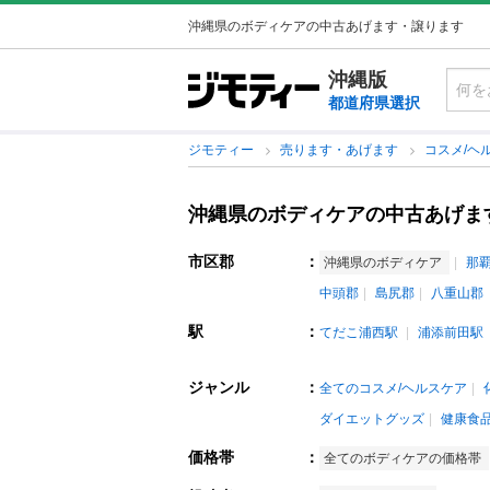
沖縄県のボディケアの中古あげます・譲ります
沖縄版
都道府県選択
ジモティー
売ります・あげます
コスメ/ヘ
沖縄県のボディケアの中古あげま
市区郡
：
沖縄県のボディケア
那
中頭郡
島尻郡
八重山郡
駅
：
てだこ浦西駅
浦添前田駅
ジャンル
：
全てのコスメ/ヘルスケア
ダイエットグッズ
健康食
価格帯
：
全てのボディケアの価格帯