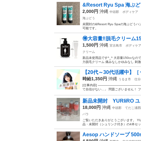
&Resort Ryu Spa 
2,000円
沖縄
中頭郡
ボディケア
海ぶどう
未開封の&Resort Ryu Spaの海
可能です。
🉐大容量‼️脱毛クリーム15
1,500円
沖縄
宮古島市
ボディケ
クリーム
新品未使用品です^_^ 大容量150cc
力脱毛クリーム 痛みなしかゆみなし 刺激
【20代～30代活躍中】［
時給1,350円
沖縄
うるま市
仕分
[仕事内容] ───────────────
て自信がない…」 問題ございません！ フ
新品未開封 YURIiRO ユ
18,000円
沖縄
中頭郡
てだこ浦西
バラ
ご覧いただきありがとうございます。 YUR
品・未開封（シュリンク付き）の4本セット
Aesop ハンドソープ 500
4,500円
沖縄