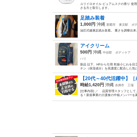
ユリイロオイル ピュアムスクの香り 使用
さる方と取引します。
足踏み装着
1,000円
沖縄
那覇市
東京駅
ボ
油圧式健康足踏み装着。 重さを調整出来
アイクリーム
500円
沖縄
中頭郡
ボディケア
ハリ
新品 以下、HPから引用 乾燥小じわを
チン（保湿成分）を高濃度に配合した気に
【20代～40代活躍中】［
時給1,420円
沖縄
糸満市
工場
[仕事内容] ／ 品質管理スタッフとし
る！新規事業の介護食の中核メンバーを募集