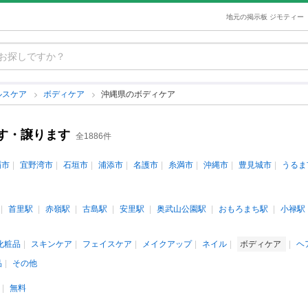
地元の掲示板 ジモティー
ルスケア
ボディケア
沖縄県のボディケア
す・譲ります
全1886件
覇市
宜野湾市
石垣市
浦添市
名護市
糸満市
沖縄市
豊見城市
うるま
首里駅
赤嶺駅
古島駅
安里駅
奥武山公園駅
おもろまち駅
小禄駅
化粧品
スキンケア
フェイスケア
メイクアップ
ネイル
ボディケア
ヘ
品
その他
無料