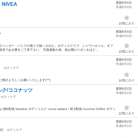
更新8月4日
IVEA
作成8月4日
お気に入り
更新8月4日
ト
作成8月4日
・ラベンダー・バニラの香りで統一された、ボディスクラブ、シャワーオイル、ギフ
保管である事をご了承下さい。 写真撮影の為、箱を開けリボンをほど...
お気に入り
更新8月3日
作成8月3日
駅
ボディケア
 ご検討よろしくお願いいたします(^^)
お気に入り
更新8月2日
ク/ココナッツ
作成8月2日
ボディケア
/残6割強 Vaseline ボディミルク cocoa radiant / 残 8割強 Coconut Coffee ボディ
お気に入り
更新8月2日
作成8月2日
西駅
ボディケア