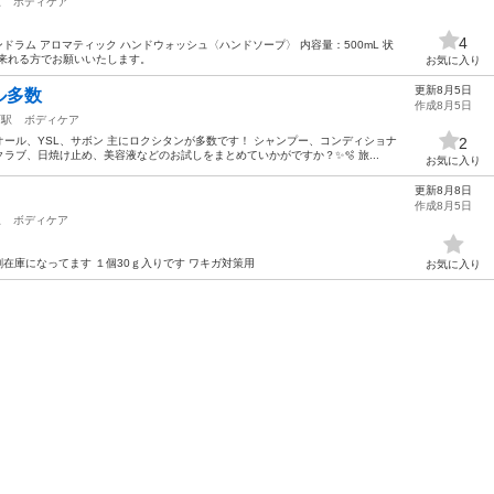
駅
ボディケア
4
アンドラム アロマティック ハンドウォッシュ〈ハンドソープ〉 内容量：500mL 状
来れる方でお願いいたします。
お気に入り
更新8月5日
ル多数
作成8月5日
西駅
ボディケア
ール、YSL、サボン 主にロクシタンが多数です！ シャンプー、コンディショナ
2
ブ、日焼け止め、美容液などのお試しをまとめていかがですか？✨🫧 旅...
お気に入り
更新8月8日
作成8月5日
駅
ボディケア
在庫になってます １個30ｇ入りです ワキガ対策用
お気に入り