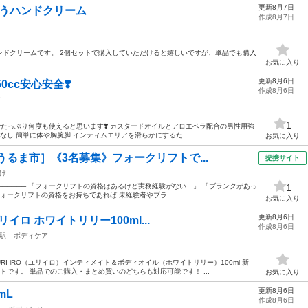
更新8月7日
海ぶどうハンドクリーム
作成8月7日
ぶどうハンドクリームです。 2個セットで購入していただけると嬉しいですが、単品でも購入
お気に入り
更新8月6日
0cc安心安全❣️
作成8月6日
ア
1
なのでたっぷり何度も使えると思います❣️ カスタードオイルとアロエベラ配合の男性用強
なし 簡単に体や胸腕脚 インティムエリアを滑らかにするた...
お気に入り
うるま市］《3名募集》フォークリフトで...
提携サイト
け
────────── 「フォークリフトの資格はあるけど実務経験がない…」 「ブランクがあっ
1
ォークリフトの資格をお持ちであれば 未経験者やブラ...
お気に入り
更新8月6日
リイロ ホワイトリリー100ml...
作成8月6日
駅
ボディケア
I iRO（ユリイロ）インティメイト＆ボディオイル（ホワイトリリー）100ml 新
です。 単品でのご購入・まとめ買いのどちらも対応可能です！ ...
お気に入り
更新8月6日
mL
作成8月6日