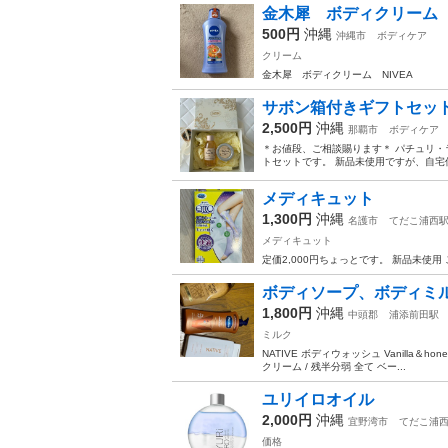
金木犀 ボディクリーム N
500円
沖縄
沖縄市
ボディケア
クリーム
金木犀 ボディクリーム NIVEA
サボン箱付きギフトセッ
2,500円
沖縄
那覇市
ボディケア
＊お値段、ご相談賜ります＊ パチュリ
トセットです。 新品未使用ですが、自宅
メディキュット
1,300円
沖縄
名護市
てだこ浦西
メディキュット
定価2,000円ちょっとです。 新品未使用
ボディソープ、ボディミル
1,800円
沖縄
中頭郡
浦添前田駅
ミルク
NATIVE ボディウォッシュ Vanilla＆honey 
クリーム / 残半分弱 全て ベー...
ユリイロオイル
2,000円
沖縄
宜野湾市
てだこ浦
価格