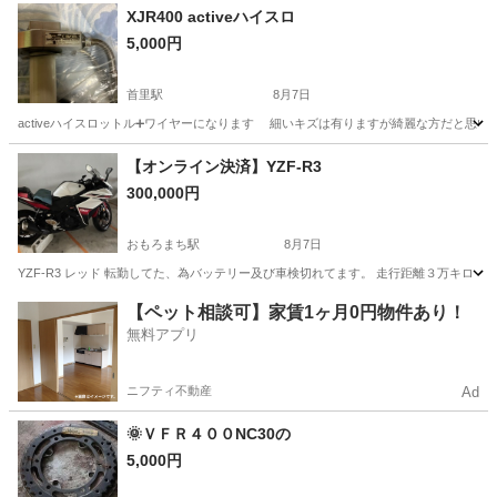
沖縄
那覇市
工場
XJR400 activeハイスロ
5,000円
首里駅
8月7日
activeハイスロットル➕ワイヤーになります 細いキズは有りますが綺麗な方だ
沖縄
島尻郡
首里駅
ヤマハ
【オンライン決済】YZF-R3
300,000円
おもろまち駅
8月7日
YZF-R3 レッド 転勤してた、為バッテリー及び車検切れてます。 走行距離３万キ
沖縄
那覇市
おもろまち駅
ヤマハ
YZF
【ペット相談可】家賃1ヶ月0円物件あり！
無料アプリ
ニフティ不動産
Ad
🌞ＶＦＲ４００NC30の
5,000円