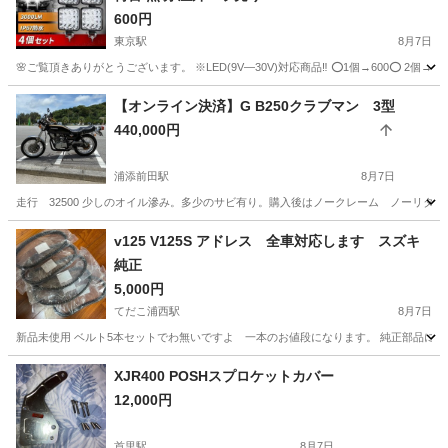
600円
東京駅
8月7日
🌸ご覧頂きありがとうございます。 ※LED(9V―30V)対応商品‼️ ⭕1個→600⭕ 2個→1200
沖縄
宜野湾市
東京駅
ホンダ
LED
【オンライン決済】G B250クラブマン 3型
440,000円
浦添前田駅
8月7日
走行 32500 少しのオイル滲み。多少のサビ有り。購入後はノークレーム ノーリタ
沖縄
中頭郡
浦添前田駅
ホンダ
クラブマン
v125 V125S アドレス 全車対応します スズキ
純正
5,000円
てだこ浦西駅
8月7日
新品未使用 ベルト5本セットでわ無いですよ 一本のお値段になります。 純正部品にな
沖縄
沖縄市
てだこ浦西駅
スズキ
部品
XJR400 POSHスプロケットカバー
12,000円
首里駅
8月7日