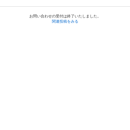
お問い合わせの受付は終了いたしました。
関連投稿をみる
初めての方へ
利用規約
プライバシーポリシー
プライバシー・ステートメント
健全化に資する運用方針
お問い合わせ
運営会社
サイトマップ
ご利用ガイド
フリーワードで探す
PC版で表示
都道府県選択
特定商取引法の表示
利用者情報の外部送信について