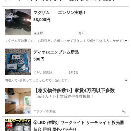
マグザム エンジン実動！
38,000円
儀保駅
8月7日
マグザム実動車です。 お取引早い方優先させて頂きます 整備ができる方いかがでしょうか
沖縄
那覇市
儀保駅
ヤマハ
ディオzxエンブレム新品
500円
てだこ浦西駅
8月7日
間違えて2個買ってしまったので出品します。
沖縄
宜野湾市
てだこ浦西駅
ホンダ
エンブレム
【格安物件多数✨】家賃4万円以下多数
【保証人ナシ】賃貸物件多数掲載！
ニフティ不動産
Ad
②LED 作業灯 ワークライト サーチライト 投光器
荷台 照明 屋外バラ売り