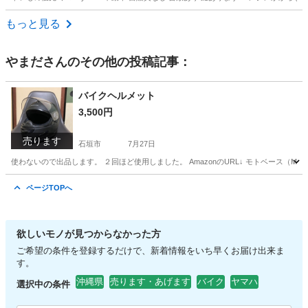
沖縄
沖縄市
てだこ浦西駅
バイク
もっと見る
やまだ
さんのその他の投稿記事：
バイクヘルメット
3,500円
売ります
石垣市
7月27日
使わないので出品します。 ２回ほど使用しました。 AmazonのURL↓ モトベース（MOTO BASE）バイク
沖縄
石垣市
その他
ページTOPへ
欲しいモノが見つからなかった方
ご希望の条件を登録するだけで、新着情報をいち早くお届け出来ま
す。
沖縄県
売ります・あげます
バイク
ヤマハ
選択中の条件