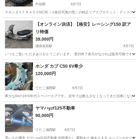
中頭郡
8月7日
🌞ホンダＶＦＲ４００NC30（３枚目写真の型）の純正リアスプロケット・ディスクロー
沖縄
中頭郡
バイク
【オンライン決済】【格安】レーシング150 訳ア
リ特価
39,000円
浦添前田駅
8月7日
いつもご覧いただきありがとうございます。 受付終了表示がなければ販売可能です。 お
沖縄
中頭郡
浦添前田駅
バイク
ホンダ カブ C50 6V希少
120,000円
てだこ浦西駅
8月7日
希少な6Vの1970年代スーパーカブです。 近年では数も少なくなってきた旧車になります。 * 197
沖縄
中頭郡
てだこ浦西駅
ホンダ
ヤマハyzf125不動車
90,000円
てだこ浦西駅
8月7日
早いもの優先 ヤマハyzf125不動車 自賠責なし 書類あり 鍵あります エンジンかか