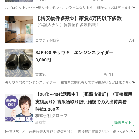
スプロケットカバー➕取り付けボルト、カラーになります 細かなキズは有りますが
沖縄
島尻郡
首里駅
ヤマハ
【格安物件多数✨】家賃4万円以下多数
【保証人ナシ】賃貸物件多数掲載！
ニフティ不動産
Ad
XJR400 モリワキ エンジンスライダー
3,000円
首里駅
8月7日
モリワキ製のエンジンスライダー 左右共に削れ有りですが曲がりなどは無さそうで
沖縄
島尻郡
首里駅
ヤマハ
モリワキ
【20代～40代活躍中】［那覇市港町］《直接雇用
実績あり》青果物取り扱い施設での入出荷業務／
日勤／残業なし／無料駐車場完備
時給1,200円
株式会社グロップ
那覇市
提携サイト
[仕事内容] ／ 未経験者大歓迎！資格不問！ 直接雇用実績アリ◎ 働きながらキャリア