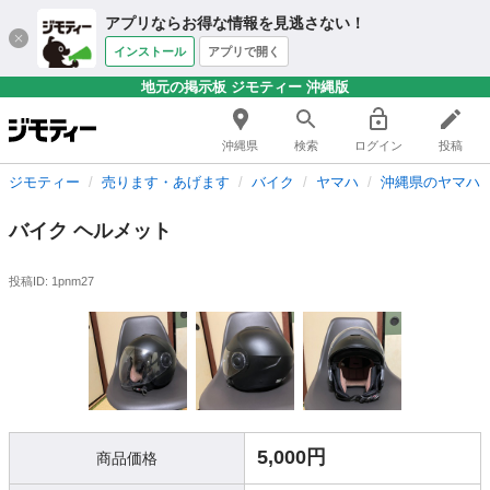
アプリならお得な情報を見逃さない！
インストール
アプリで開く
地元の掲示板 ジモティー 沖縄版
沖縄県
検索
ログイン
投稿
ジモティー
売ります・あげます
バイク
ヤマハ
沖縄県のヤマハ
バイク ヘルメット
投稿ID: 1pnm27
5,000円
商品価格