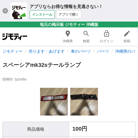
アプリならお得な情報を見逃さない！
インストール
アプリで開く
地元の掲示板 ジモティー 沖縄版
沖縄県
検索
ログイン
投稿
ジモティー
売ります・あげます
車のパーツ
パーツ
沖縄県のパ
スペーシアmk32sテールランプ
投稿ID: 1p1m5u
100円
商品価格