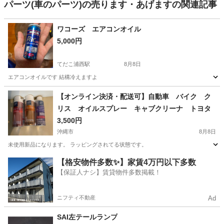
パーツ(車のパーツ)の売ります・あげますの関連記事
ワコーズ エアコンオイル
5,000円
てだこ浦西駅
8月8日
エアコンオイルです 結構冷えますよ
沖縄
沖縄市
てだこ浦西駅
車のパーツ
ワコーズ
【オンライン決済・配送可】自動車 バイク ク
リス オイルスプレー キャブクリーナ トヨタ
3,500円
沖縄市
8月8日
未使用新品になります。 ラッピングされてる状態です。
沖縄
沖縄市
メンテナンス用品
自動車
【格安物件多数✨】家賃4万円以下多数
【保証人ナシ】賃貸物件多数掲載！
ニフティ不動産
Ad
SAI左テールランプ