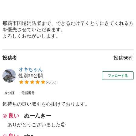
那覇市国場消防署まで、できるだけ早くとりにきてくれる方
を優先させていただきます。

よろしくおねがいします。
投稿者
投稿
56
件
オキちゃん
性別非公開
フォローする
5.0
(
36
)
身分証
電話番号
気持ちの良い取引を心掛けております。
良い
ぬーんきー
ありがとうございました😊