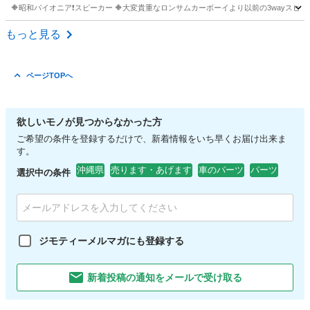
🔶昭和パイオニア❗スピーカー 🔶大変貴重なロンサムカーボーイより以前の3wayスピーカー📢
沖縄
宜野湾市
車のパーツ
パイオニア
もっと見る
ページTOPへ
欲しいモノが見つからなかった方
ご希望の条件を登録するだけで、新着情報をいち早くお届け出来ま
す。
沖縄県
売ります・あげます
車のパーツ
パーツ
選択中の条件
ジモティーメルマガにも登録する
新着投稿の通知をメールで受け取る