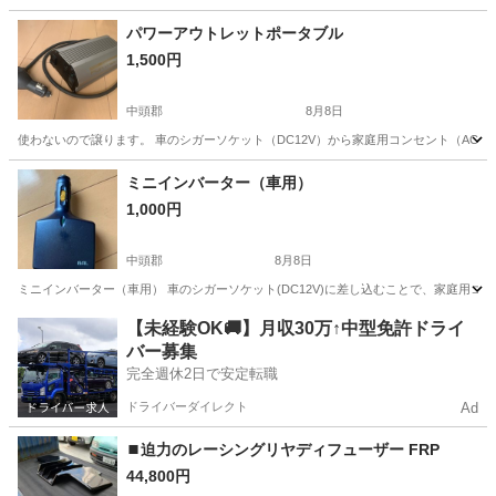
沖縄
糸満市
ドライバー
パワーアウトレットポータブル
1,500円
中頭郡
8月8日
使わないので譲ります。 車のシガーソケット（DC12V）から家庭用コンセント（AC100V）
沖縄
中頭郡
アクセサリー
100V
ミニインバーター（車用）
1,000円
中頭郡
8月8日
ミニインバーター（車用） 車のシガーソケット(DC12V)に差し込むことで、家庭用コン
沖縄
中頭郡
アクセサリー
インバーター
【未経験OK🚚】月収30万↑中型免許ドライ
バー募集
完全週休2日で安定転職
ドライバーダイレクト
Ad
⏹️迫力のレーシングリヤディフューザー FRP
44,800円