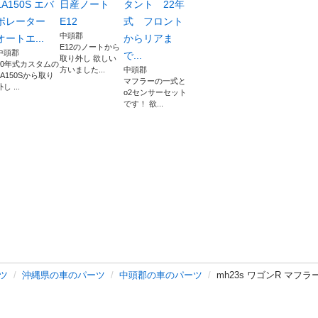
LA150S エバ
日産ノート
タント 22年
ポレーター
E12
式 フロント
中頭郡
オートエ...
からリアま
E12のノートから
中頭郡
で...
取り外し 欲しい
30年式カスタムの
方いました...
中頭郡
LA150Sから取り
マフラーの一式と
し ...
o2センサーセット
です！ 欲...
ツ
沖縄県の車のパーツ
中頭郡の車のパーツ
mh23s ワゴンR マフラ