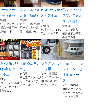
カーチャージ
②スマホフォ
HONDA N BO
①マグネット
ャー（新品）
ルダ（新品）
X カスタム
スマホフォル
中頭郡
中頭郡
左...
ダ（新品）
ホームセンターに
ネットで購入後使
沖縄市
中頭郡
て購入後使用せず
用せずに自宅保
代理です。 N-BO
ネットで購入して
に保管。 新...
管。 確認の為...
Xカスタム JF3
使用せずに保管。
サ...
確認の為開...
③バラ売りLE
②舐めたネジ
ラングラージ
日産ノート ラ
D 作業灯 ライ
外し
ープ用
ジエーターと
東京駅
てだこ浦西駅
ト ラ...
オルタネー
🌸ご覧頂きありが
ラングラージープ
東京駅
タ...
とうございます。
用 運転席パワー
ご覧いただきあり
※ケース...
ウィンドウモ...
てだこ浦西駅
がとうございます
日産ノート オル
電力48W...
タネーターとラジ
エーターと電...