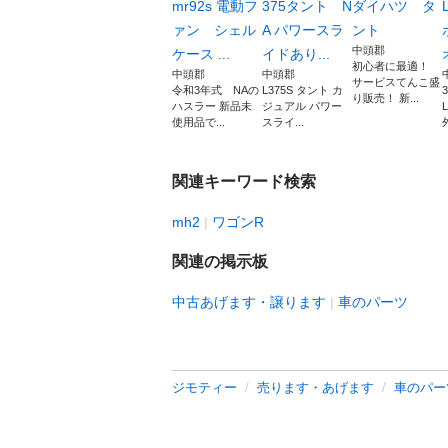
mr92s 電動フ
375タント N
ダイハツ タ
ァン シェル
A パワースラ
ント
中頭郡
ケース ...
イドあり...
初心者に最適！
中頭郡
中頭郡
サービスてんこ盛
令和3年式 NAの
L375S タント カ
り販売！ 新...
ハスラー 新品未
ジュアル パワー
使用品で...
スライ...
外
関連キーワード検索
mh2
ワゴンR
関連の掲示板
中古あげます・譲ります
車のパーツ
ジモティー
売ります・あげます
車のパー