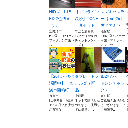
HID屋 L1B L
【オンライン
スズキハスラ
ED 2色切替
決済】TONE
ー【mr92s】
（ホ...
工具セット...
左ドアミラ...
宜野湾市
てだこ浦西駅
儀保駅
HID屋 L1B LED
TONEの9.5sqラ
mr92s型ハスラー
フォグランプ用バ
チェットソケット
用左ドアミラー、
ル...
一式ド...
ミラーウ...
【20代～40代
タブレットフ
💴2箱ソケッ
活躍中】［糸
ォルダ（新
トレンチボッ
満市西崎町...
品）
クス
糸満市
中頭郡
東京駅
[仕事内容] 《生ま
ネットで購入した
ご覧頂きありがと
ぐろの仕入れ実績
のですが…使用せ
うございます。 ‼️
が豊富な...
ずに保管。 ...
半額値下...