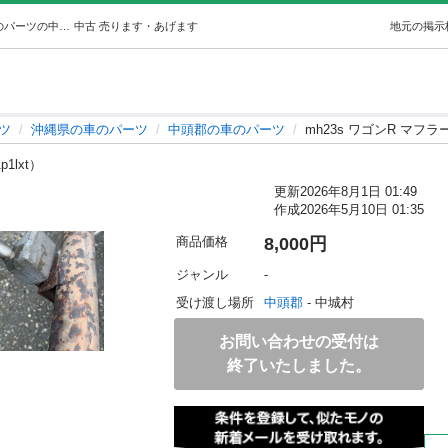
mh23s ワゴンR マフラー (カーメイク AREA) 中頭の車のパーツの中古あげます・譲ります｜ジモティーで不用品の処分
中古
売ります・あげます
地元の掲示
ツ
沖縄県の車のパーツ
中頭郡の車のパーツ
mh23s ワゴンR マフラ
p1lxt）
更新
2026年8月1日 01:49
作成
2026年5月10日 01:35
商品価格
8,000円
ジャンル
-
受け渡し場所
中頭郡
 - 中城村
お問い合わせの受付は
終了いたしました。