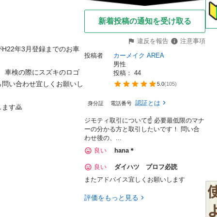
新着投稿の通知を受け取る
違反を報告
注意事項
H22年3月登録までのお車
投稿者
カーメイク AREA
男性
が、車検の際にスズキのロゴ
投稿： 
44
ら問い合わせ宜しくお願いし
5.0
(
105
)
認証とは
身分証
電話番号
ます🙇
ジモティ取引について☝️ 必要最低限のマナ
ーの分かる方と取引したいです！ 問い合
わせ後の、...
良い
hana＊
良い
ダイハツ プロフ必読
またアドバイス宜しくお願いします
評価をもっと見る