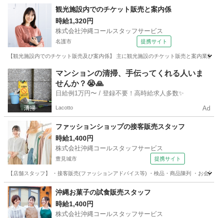
沖縄
うるま市
アパレル
観光施設内でのチケット販売と案内係
時給1,320円
株式会社沖縄コールスタッフサービス
名護市
提携サイト
【観光施設内でのチケット販売及び案内係】 主に観光施設のチケット販売と案内業務。 
沖縄
名護市
その他
マンションの清掃、手伝ってくれる人いま
せんか？😭🙏
日給例1万円〜 / 登録不要！高時給求人多数✨
Lacotto
Ad
ファッションショップの接客販売スタッフ
時給1,400円
株式会社沖縄コールスタッフサービス
豊見城市
提携サイト
【店舗スタッフ】 ・接客販売(ファッションアドバイス等) ・検品・商品陳列 ・お会計
沖縄
豊見城市
アパレル
沖縄お菓子の試食販売スタッフ
時給1,400円
株式会社沖縄コールスタッフサービス