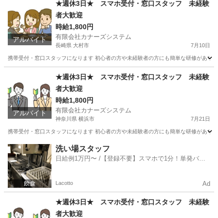
★週休3日★ スマホ受付・窓口スタッフ 未経験
者大歓迎
時給1,800円
有限会社カナーズシステム
アルバイト
長崎県 大村市
7月10日
携帯受付・窓口スタッフになります 初心者の方や未経験者の方にも簡単な研修があります
長崎
大村市
携帯ショップ
時給
★週休3日★ スマホ受付・窓口スタッフ 未経験
者大歓迎
時給1,800円
有限会社カナーズシステム
アルバイト
神奈川県 横浜市
7月21日
携帯受付・窓口スタッフになります 初心者の方や未経験者の方にも簡単な研修があります
神奈川
横浜市
携帯ショップ
スタッフ
洗い場スタッフ
日給例1万円〜 /【登録不要】スマホで1分！単発バイ
ト一括検索✨
Lacotto
Ad
★週休3日★ スマホ受付・窓口スタッフ 未経験
者大歓迎