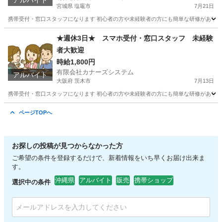
アルバイト
宮城県 塩竈市
7月21日
携帯受付・窓口スタッフになります 初心者の方や未経験者の方にも簡単な研修があります
宮城
塩竈市
携帯ショップ
スタッフ
★週休3日★ スマホ受付・窓口スタッフ 未経験
者大歓迎
時給1,800円
有限会社カナーズシステム
アルバイト
大阪府 茨木市
7月13日
携帯受付・窓口スタッフになります 初心者の方や未経験者の方にも簡単な研修があります
大阪
茨木市
携帯ショップ
時給
ページTOPへ
お探しの投稿が見つからなかった方
ご希望の条件を登録するだけで、新着情報をいち早くお届け出来ま
す。
沖縄県
アルバイト
販売
携帯ショップ
選択中の条件