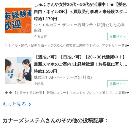
沖縄
那覇市
その他
しゅふさんや女性20代～50代が活躍中！★【髪色
自由・ネイルOK】＜買取受付事務＞未経験スター
トが9割！意欲・人柄重視で接客採用中！
時給1,170円
ジュエルカフェ サンエー石川シティ店(身だしなみ自
由2)
うるま市
提携サイト
＼ネイル・髪色・髪型自由・ピアスOK／ 接客業は黒髪でネイル、アクセサリー禁止なお
沖縄
うるま市
アパレル
【週払い可】【日払い可】【20～30代活躍中！】
最新スマホのご案内♪未経験歓迎！お客様に寄り添
う携帯販売・受付スタッフ募集 株式会社APパート
時給1,550円
株式会社APパートナーズ(正社員)
ナーズ(正社員) 携帯ショップ
中頭郡
提携サイト
◆ ◆ 【お任せするお仕事】 最新のスマートフォンやタブレットを通じて、お客様の快
沖縄
中頭郡
携帯ショップ
もっと見る
カナーズシステム
さんのその他の投稿記事：