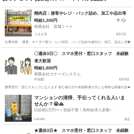
精肉店：接客やレジ・パック詰め、加工や品出等
時給1,200円
有限会社 宮城ミート
うるま市
8月7日
仕事内容： 接客、オーダー取り・レジ対応・パック詰めや値付け、加工、品出し作業等の業務です
沖縄
うるま市
その他
年始
〇週休3日〇 スマホ受付・窓口スタッフ 未経験
者大歓迎
時給1,800円
有限会社カナーズシステム
中頭郡
8月4日
携帯受付・窓口スタッフになります 初心者の方や未経験者の方にも簡単な研修があります
沖縄
中頭郡
携帯ショップ
スタッフ
マンションの清掃、手伝ってくれる人いま
せんか？😭🙏
日給例1万円〜 / 登録不要！高時給求人多数✨
Lacotto
Ad
★週休3日★ スマホ受付・窓口スタッフ 未経験