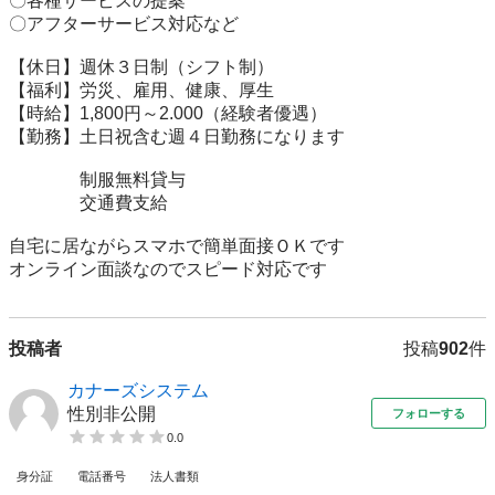
〇各種サービスの提案

〇アフターサービス対応など

【休日】週休３日制（シフト制）

【福利】労災、雇用、健康、厚生

【時給】1,800円～2.000（経験者優遇）

【勤務】土日祝含む週４日勤務になります

　　　　制服無料貸与

　　　　交通費支給

自宅に居ながらスマホで簡単面接ＯＫです

オンライン面談なのでスピード対応です
投稿者
投稿
902
件
カナーズシステム
性別非公開
フォローする
0.0
身分証
電話番号
法人書類