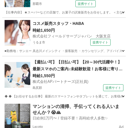
那覇市
提携サイト
【仕事内容】 ★スーパーなどの店舗で、お菓子の試食販売をお任せします。 ＜主なお仕事
沖縄
那覇市
その他
コスメ販売スタッフ・HABA
時給1,650円
株式会社フィールドサーブジャパン 大阪支店
うるま市
提携サイト
■勤務地：サンエー 具志川メインシティ ・接客販売 ・カウンセリング、アドバイス ・タ
沖縄
うるま市
その他
【週払い可】【日払い可】【20～30代活躍中！】
最新スマホのご案内♪未経験歓迎！お客様に寄り添
う携帯販売・受付スタッフ募集 株式会社APパート
時給1,550円
株式会社APパートナーズ(正社員)
ナーズ(正社員) 携帯ショップ
島尻郡
提携サイト
◆ ◆ 【お任せするお仕事】 最新のスマートフォンやタブレットを通じて、お客様の快
沖縄
島尻郡
携帯ショップ
マンションの清掃、手伝ってくれる人いま
せんか？😭🙏
日給例1万円〜 / 登録不要！高時給求人多数✨
Lacotto
Ad