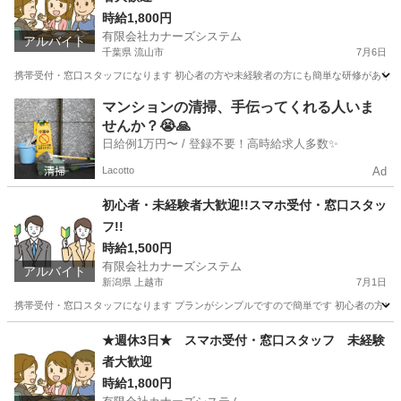
時給1,800円
有限会社カナーズシステム
アルバイト
千葉県 流山市
7月6日
携帯受付・窓口スタッフになります 初心者の方や未経験者の方にも簡単な研修があります
千葉
流山市
携帯ショップ
時給
マンションの清掃、手伝ってくれる人いま
せんか？😭🙏
日給例1万円〜 / 登録不要！高時給求人多数✨
Lacotto
Ad
初心者・未経験者大歓迎!!スマホ受付・窓口スタッ
フ!!
時給1,500円
有限会社カナーズシステム
アルバイト
新潟県 上越市
7月1日
携帯受付・窓口スタッフになります プランがシンプルですので簡単です 初心者の方や未
新潟
上越市
携帯ショップ
スタッフ
★週休3日★ スマホ受付・窓口スタッフ 未経験
者大歓迎
時給1,800円