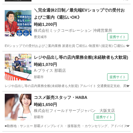
＼完全週休2日制／最先端EVショップでの受付お
よびご案内《週払いOK》
時給1,200円
株式会社ミックコーポレーション 沖縄営業所
豊見城市
提携サイト
EVショップでの受付およびご案内業務 派遣社員 ◯前払い制度有! (規定有) ◯週払いOK
沖縄
豊見城市
その他
レジや品出し等の店内業務全般(未経験者も大歓迎)
時給1,070円
A-プライス 那覇店
那覇市
提携サイト
レジや品出し等の店内業務全般(未経験者も大歓迎) アルバイト 交通費規定支給、昇給有、
沖縄
那覇市
コンビニ
コスメ販売スタッフ・HABA
時給1,650円
株式会社フィールドサーブジャパン 大阪支店
那覇市
提携サイト
■勤務地：サンエー 那覇メインプレイス ・接客販売 ・カウンセリング、アドバイス ・タ