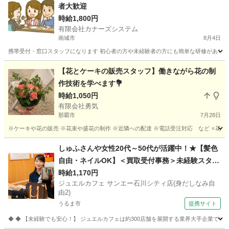
者大歓迎
時給1,800円
有限会社カナーズシステム
南城市
8月4日
携帯受付・窓口スタッフになります 初心者の方や未経験者の方にも簡単な研修があります
沖縄
南城市
携帯ショップ
スタッフ
【花とケーキの販売スタッフ】働きながら花の制
作技術を学べます💐
時給1,050円
有限会社勇気
那覇市
7月28日
※ケーキや花の販売 ※花束や盛花の制作 ※近隣への配達 ※電話受注対応 など ⭐️花束、盛
沖縄
那覇市
花屋
スタッフ
しゅふさんや女性20代～50代が活躍中！★【髪色
自由・ネイルOK】＜買取受付事務＞未経験スター
トが9割！意欲・人柄重視で接客採用中！ ジュエ
時給1,170円
ジュエルカフェ サンエー石川シティ店(身だしなみ自
ルカフェ サンエー石川シティ店(身だしなみ自由2)
由2)
販売・ファッション・レンタル
うるま市
提携サイト
◆ ◆ 【未経験でも安心！】 ジュエルカフェは約300店舗を展開する業界大手企業で