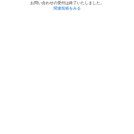
お問い合わせの受付は終了いたしました。
関連投稿をみる
初めての方へ
利用規約
プライバシーポリシー
プライバシー・ステートメント
健全化に資する運用方針
お問い合わせ
運営会社
サイトマップ
ご利用ガイド
フリーワードで探す
PC版で表示
都道府県選択
特定商取引法の表示
利用者情報の外部送信について
© 2011-
2026
Jmty, Inc.