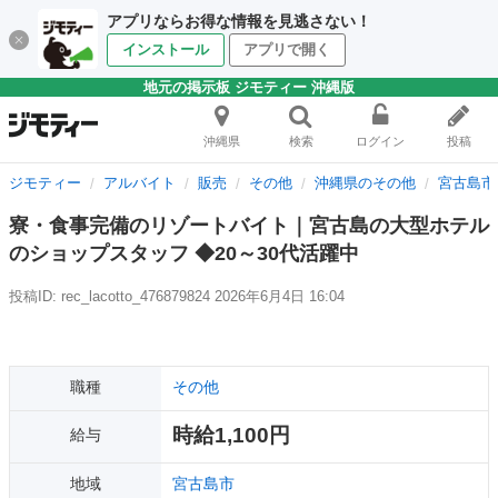
アプリならお得な情報を見逃さない！
インストール
アプリで開く
地元の掲示板 ジモティー 沖縄版
沖縄県
検索
ログイン
投稿
ジモティー
アルバイト
販売
その他
沖縄県のその他
宮古島市
寮・食事完備のリゾートバイト｜宮古島の大型ホテル
のショップスタッフ ◆20～30代活躍中
投稿ID: rec_lacotto_476879824
2026年6月4日 16:04
職種
その他
時給1,100円
給与
地域
宮古島市