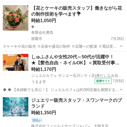
単な研修がありますので安心です ９割以上の方が未経験スタートです
沖縄
南城市
携帯ショップ
スタッフ
【花とケーキの販売スタッフ】働きながら花
ので安心です 〇スマホ受付窓口 〇操作方法の案内・説明 〇各種手続
の制作技術を学べます💐
き（新規・変更・...
時給1,050円
有限会社勇気
那覇市
7月28日
※ケーキや花の販売 ※花束や盛花の制作 ※近隣への配達 ※電話受注
対応 など ⭐️花束、盛花、スタンド花など、制作経験者は時給UP（時
沖縄
那覇市
花屋
スタッフ
しゅふさんや女性20代～50代が活躍中！
給1,100円〜） ⭐️試用期間1ヶ月（時給1,050円
★【髪色自由・ネイルOK】＜買取受付事…
時給1,170円
ジュエルカフェ サンエー石川シティ店(身だしなみ自由2)
7月8日
提携サイト
うるま市
◆ ◆ 【未経験でも安心！】 ジュエルカフェは約300店舗を展開する業
界大手企業です。アルバイトやパートの方でも社会保険、有給、育休
沖縄
うるま市
アパレル
ジュエリー販売スタッフ・スワンマークのブ
等の制度もしっかり整えています。女性スタッフも全国600名以上在籍
ランド
し、常に働きやすい環境...
時給1,350円
日払い
株式会社フィールドサーブジャパン 大阪支店