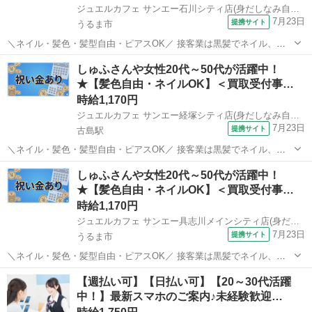
ジュエルカフェ サンエー石川シティ店(身だしなみ自由2)
7月23日
提携サイト
うるま市
＼ネイル・髪色・髪型自由・ピアスOK／ 接客業は黒髪でネイル、ア
クセサリー禁止なお店が多いけど ジュエルカフェでは、すべてが自由
沖縄
うるま市
アパレル
しゅふさんや女性20代～50代が活躍中！
です★ オシャレをしながらあなたらしく働けます！ ※常識の範囲内で
★【髪色自由・ネイルOK】＜買取受付事…
お願いします。 ★月10万以...
時給1,170円
ジュエルカフェ サンエー経塚シティ店(身だしなみ自由2)
7月23日
提携サイト
古島駅
＼ネイル・髪色・髪型自由・ピアスOK／ 接客業は黒髪でネイル、ア
クセサリー禁止なお店が多いけど ジュエルカフェでは、すべてが自由
沖縄
浦添市
古島駅
アパレル
しゅふさんや女性20代～50代が活躍中！
です★ オシャレをしながらあなたらしく働けます！ ※常識の範囲内で
★【髪色自由・ネイルOK】＜買取受付事…
お願いします。 ★月10万以...
時給1,170円
ジュエルカフェ サンエー具志川メインシティ店(身だしなみ自由2)
7月23日
提携サイト
うるま市
＼ネイル・髪色・髪型自由・ピアスOK／ 接客業は黒髪でネイル、ア
クセサリー禁止なお店が多いけど ジュエルカフェでは、すべてが自由
沖縄
うるま市
アパレル
【週払い可】【日払い可】【20～30代活躍
です★ オシャレをしながらあなたらしく働けます！ ※常識の範囲内で
中！】最新スマホのご案内♪未経験歓迎…
お願いします。 ★月10万以...