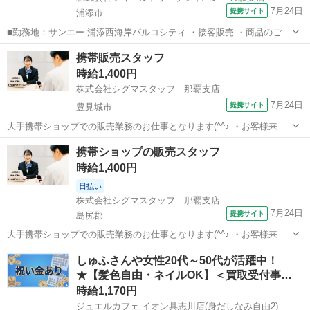
7月24日
提携サイト
浦添市
■勤務地：サンエー 浦添西海岸パルコシティ ・接客販売 ・商品のご案
内 ・レジ業務 ・顧客管理 ・検品品出し ・その他付随業務 ◎厳しい月
沖縄
浦添市
その他
携帯販売スタッフ
の強い味方！日払いや週払いが利用可能です！(規定有) 派遣社員 《充
時給1,400円
実の福利厚...
株式会社シグマスタッフ 那覇支店
7月24日
提携サイト
豊見城市
大手携帯ショップでの販売業務のお仕事となります(^^♪ ・お客様来店
時の受付 ・携帯の契約手続き(新規や機種変更など) ・プラン内容の相
沖縄
豊見城市
携帯ショップ
携帯ショップの販売スタッフ
談、変更などの案内 ・その他、販売に付随する業務 …などなど☆
時給1,400円
【この仕事のポイント】...
日払い
株式会社シグマスタッフ 那覇支店
7月24日
提携サイト
島尻郡
大手携帯ショップでの販売業務のお仕事となります(^^♪ ・お客様来店
時の受付 ・携帯の契約手続き(新規や機種変更など) ・プラン内容の相
沖縄
島尻郡
携帯ショップ
しゅふさんや女性20代～50代が活躍中！
談、変更などの案内 ・その他、販売に付随する業務 …などなど☆
★【髪色自由・ネイルOK】＜買取受付事…
【この仕事のポイント】...
時給1,170円
ジュエルカフェ イオン具志川店(身だしなみ自由2)