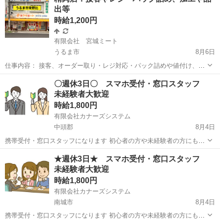
出等
時給1,200円
有限会社 宮城ミート
うるま市
8月6日
仕事内容： 接客、オーダー取り・レジ対応・パック詰めや値付け、加
工、品出し作業等の業務です。 給与：時給1,200円 勤務曜日：(月・
沖縄
うるま市
その他
年始
〇週休3日〇 スマホ受付・窓口スタッフ
火・木・金・土) 時間：10:00～17:00 頑張るあなたを待...
未経験者大歓迎
時給1,800円
有限会社カナーズシステム
中頭郡
8月4日
携帯受付・窓口スタッフになります 初心者の方や未経験者の方にも簡
単な研修がありますので安心です ９割以上の方が未経験スタートです
沖縄
中頭郡
携帯ショップ
スタッフ
★週休3日★ スマホ受付・窓口スタッフ
ので安心です 〇スマホ受付窓口 〇操作方法の案内・説明 〇各種手続
未経験者大歓迎
き（新規・変更・...
時給1,800円
有限会社カナーズシステム
南城市
8月4日
携帯受付・窓口スタッフになります 初心者の方や未経験者の方にも簡