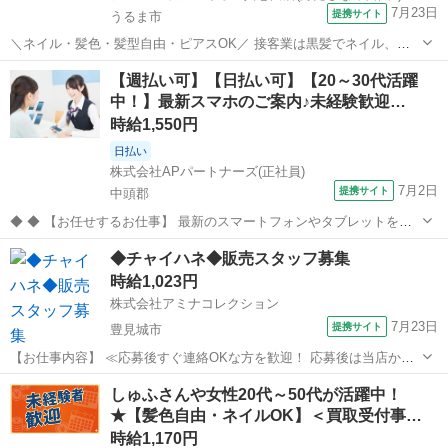
7月23日
提携サイト
うるま市
＼ネイル・髪色・髪型自由・ピアスOK／ 接客業は黒髪でネイル、ア
クセサリー禁止なお店が多いけど ジュエルカフェでは、すべてが自由
沖縄
うるま市
アパレル
【週払い可】【日払い可】【20～30代活躍
です★ オシャレをしながらあなたらしく働けます！ ※常識の範囲内で
中！】最新スマホのご案内♪未経験歓迎…
お願いします。 ★月10万以...
時給1,550円
日払い
株式会社APパートナーズ(正社員)
7月2日
提携サイト
中頭郡
◆ ◆ 【お任せするお仕事】 最新のスマートフォンやタブレットを通
じて、お客様の快適なライフスタイルをサポートするお仕事です。 単
沖縄
中頭郡
携帯ショップ
◆チャイハネ◆販売スタッフ募集
なる「販売」ではなく、お客様一人ひとりのお悩みやご希望に寄り添
時給1,023円
うコンサルティング要素が強い...
株式会社アミナコレクション
7月23日
提携サイト
豊見城市
【お仕事内容】 ≪応募後すぐ連絡OKな方を歓迎！ 応募後は当店から
お電話・メールでご連絡します≫ ・面接時に履歴書の持参をお願いし
沖縄
豊見城市
その他
しゅふさんや女性20代～50代が活躍中！
ています！ ・ご不明点はお気軽にご連絡ください！ ■CAMP・
★【髪色自由・ネイルOK】＜買取受付事…
RESORT・TRAVELをテ...
時給1,170円