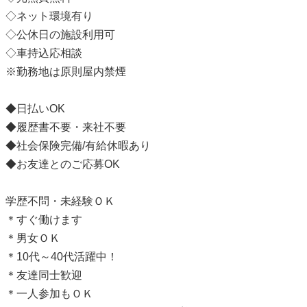
◇ネット環境有り
◇公休日の施設利用可
◇車持込応相談
※勤務地は原則屋内禁煙
◆日払いOK
◆履歴書不要・来社不要
◆社会保険完備/有給休暇あり
◆お友達とのご応募OK
学歴不問・未経験ＯＫ
＊すぐ働けます
＊男女ＯＫ
＊10代～40代活躍中！
＊友達同士歓迎
＊一人参加もＯＫ