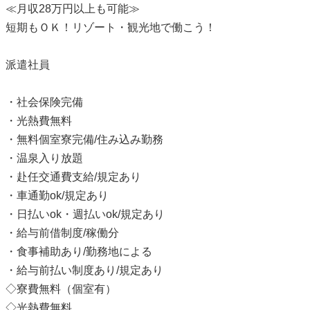
≪月収28万円以上も可能≫
短期もＯＫ！リゾート・観光地で働こう！
派遣社員
・社会保険完備
・光熱費無料
・無料個室寮完備/住み込み勤務
・温泉入り放題
・赴任交通費支給/規定あり
・車通勤ok/規定あり
・日払いok・週払いok/規定あり
・給与前借制度/稼働分
・食事補助あり/勤務地による
・給与前払い制度あり/規定あり
◇寮費無料（個室有）
◇光熱費無料