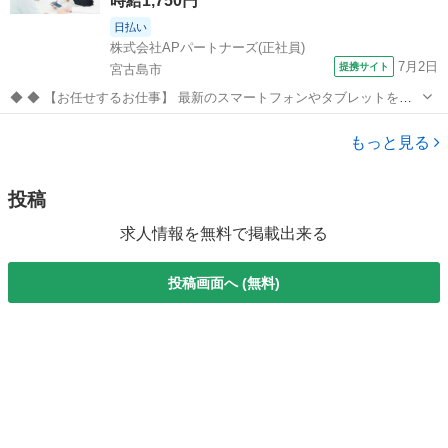
時給1,750円
日払い
株式会社APパートナーズ(正社員)
7月2日
提携サイト
宮古島市
◆ ◆ 【お任せするお仕事】 最新のスマートフォンやタブレットを通
じて、お客様の快適なライフスタイルをサポートするお仕事です。 単
沖縄
宮古島市
携帯ショップ
なる「販売」ではなく、お客様一人ひとりのお悩みやご希望に寄り添
もっと見る
うコンサルティング要素が強い...
投稿
求人情報を無料で掲載出来る
投稿画面へ (無料)