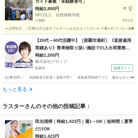
ガイド募集「未経験者可」
時給3,800円
NPO法人 自然体験学校
小禄駅
8月1日
🔸お問合せ、ご応募の方は必ずフルネームをお伝えください🔸 ※書かれていない場合は、
沖縄
那覇市
小禄駅
その他
NPO法人
【20代～40代活躍中】［那覇市港町］《直接雇用
実績あり》青果物取り扱い施設での入出荷業務／
日勤／残業なし／無料駐車場完備
時給1,200円
株式会社グロップ
那覇市
提携サイト
[仕事内容] ／ 未経験者大歓迎！資格不問！ 直接雇用実績アリ◎ 働きながらキャリア
沖縄
那覇市
工場
もっと見る
ラスター
さんのその他の投稿記事：
民泊清掃｜時給1,423円｜週1～OK｜短時間｜夏季
だけOK
時給1,423円