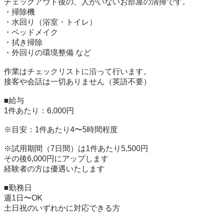
チェックアウト後の、人がいないお部屋の清掃です。

・掃除機

・水回り（浴室・トイレ）

・ベッドメイク

・拭き掃除

・外回りの環境整備 など

作業はチェックリストに沿って行います。

接客や会話は一切ありません（英語不要）

■給与

1件あたり：6,000円

※目安：1件あたり4〜5時間程度

※試用期間（7日間）は1件あたり5,500円  

その後6,000円にアップします  

経験者の方は優遇いたします  

■勤務日

週1日〜OK  

土日祝のいずれかに対応できる方  
