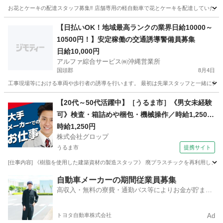
お花とケーキの配達スタッフ募集‼️ 店舗専用の軽自動車で花とケーキを配達していた
沖縄
那覇市
その他
お花
【日払いOK！地域最高ランクの業界日給10000～
10500円！】安定稼働の交通誘導警備員募集
日給10,000円
アルファ綜合サービス㈱沖縄営業所
国頭郡
8月4日
工事現場等における車両や歩行者の誘導を行います。 最初は先輩スタッフと一緒に作業を行
沖縄
国頭郡
その他
スタッフ
【20代～50代活躍中】［うるま市］《男女未経験
可》検査・箱詰めや梱包・機械操作／時給1,250円
／土日祝休み／残業少なめ／希望者は正社員登用
時給1,250円
株式会社グロップ
有
うるま市
提携サイト
[仕事内容] 《樹脂を使用した建築資材の製造スタッフ》 廃プラスチックを再利用し、建
沖縄
うるま市
仕分け
自動車メーカーの期間従業員募集
高収入・無料の寮費・通勤バス等によりお金が貯まり
やすい環境
トヨタ自動車株式会社
Ad