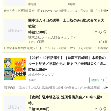
中頭郡
8月8日
仕事内容：交通誘導員 時 間：8:00〜17:00(※現場により多少異なる) 場 所：沖縄県内(
沖縄
中頭郡
その他
シニア
駐車場入り口の誘導 土日祝のみ(週1のみでも大
歓迎)
時給1,100円
株式会社ホーム人財セキュリティ
てだこ浦西駅
8月8日
町営駐車場整理(警備員) パート・アルバイト大歓迎！ Wワークも大歓迎！！ 勤務地:北谷町美浜 時間
沖縄
中頭郡
てだこ浦西駅
その他
【20代～40代活躍中】［糸満市西崎町］水産物の
ルート配送／早朝からお昼まで／未経験OK／週休
2日／時給1,350円＋ガソリン代／正社員登用前提
時給1,350円
株式会社グロップ
糸満市
提携サイト
[仕事内容] 《生まぐろの仕入れ実績が豊富な会社での新鮮なマグロの配送業務》 お持
沖縄
糸満市
ドライバー
【夜勤】駐車場監視･巡回警備業務／18時〜翌8
時」
日給10,836円