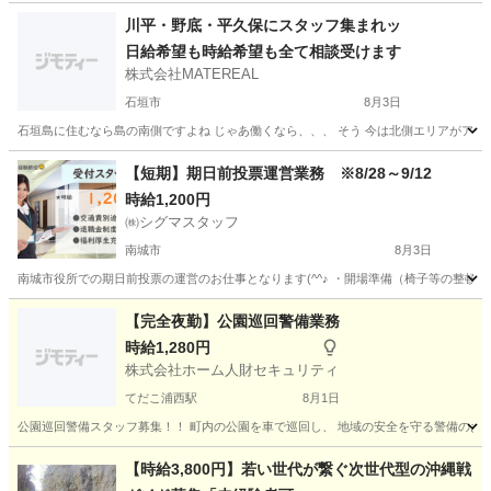
川平・野底・平久保にスタッフ集まれッ
日給希望も時給希望も全て相談受けます
株式会社MATEREAL
石垣市
8月3日
石垣島に住むなら島の南側ですよね じゃあ働くなら、、、 そう 今は北側エリアがアツ
沖縄
石垣市
その他
スタッフ
【短期】期日前投票運営業務 ※8/28～9/12
時給1,200円
㈱シグマスタッフ
南城市
8月3日
南城市役所での期日前投票の運営のお仕事となります(^^♪ ・開場準備（椅子等の整頓）
沖縄
南城市
その他
期日前投票
【完全夜勤】公園巡回警備業務
時給1,280円
株式会社ホーム人財セキュリティ
てだこ浦西駅
8月1日
公園巡回警備スタッフ募集！！ 町内の公園を車で巡回し、 地域の安全を守る警備のお仕事です
沖縄
中頭郡
てだこ浦西駅
その他
土日
【時給3,800円】若い世代が繋ぐ次世代型の沖縄戦