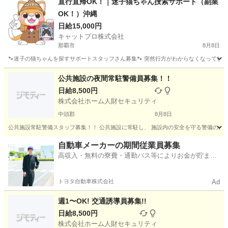
直行直帰OK！｜迷子猫ちゃん捜索サポート（副業
OK！）沖縄
日給15,000円
キャットプロ株式会社
那覇市
8月8日
🐾迷子の猫ちゃんを探すサポートスタッフさん募集🐾 突然行方がわからなくなってしま
沖縄
那覇市
その他
スタッフ
公共施設の夜間常駐警備員募集！！
日給8,500円
株式会社ホーム人財セキュリティ
中頭郡
8月8日
公共施設常駐警備スタッフ募集！！ 公共施設に常駐し、 施設内の安全を守る警備のお仕事です。
沖縄
中頭郡
その他
シニア
自動車メーカーの期間従業員募集
高収入・無料の寮費・通勤バス等によりお金が貯まり
やすい環境
トヨタ自動車株式会社
Ad
週1〜OK! 交通誘導員募集!!
日給8,500円
株式会社ホーム人財セキュリティ