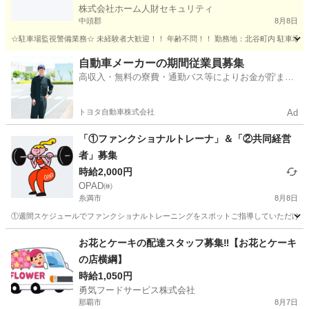
株式会社ホーム人財セキュリティ
中頭郡
8月8日
☆駐車場監視警備業務☆ 未経験者大歓迎！！ 年齢不問！！ 勤務地：北谷町内 駐車場 勤務日
沖縄
中頭郡
その他
自動車メーカーの期間従業員募集
高収入・無料の寮費・通勤バス等によりお金が貯まり
やすい環境
トヨタ自動車株式会社
Ad
「①ファンクショナルトレーナ」＆「②共同経営
者」募集
時給2,000円
OPAD㈱
糸満市
8月8日
①週間スケジュールでファンクショナルトレーニングをスポットご指導していただける方を募集
沖縄
糸満市
その他
シルバー
お花とケーキの配達スタッフ募集‼️【お花とケーキ
の店横綱】
時給1,050円
勇気フードサービス株式会社
那覇市
8月7日