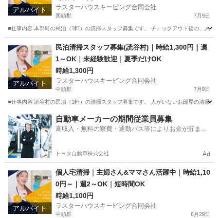
ラスターハウスキーピング合同会社
アルバイト
国頭郡
7月9日
■仕事内容 本部町の民泊（1軒）の清掃スタッフ募集です。 チェックアウト後の、人がい
沖縄
国頭郡
その他
本部町
民泊清掃スタッフ募集(読谷村)｜時給1,300円｜週
1～OK｜未経験歓迎｜夏季だけOK
時給1,300円
ラスターハウスキーピング合同会社
アルバイト
中頭郡
7月9日
■仕事内容 読谷村の民泊（1軒）の清掃スタッフ募集です。 人がいないお部屋の清掃なので
沖縄
中頭郡
その他
読谷村
自動車メーカーの期間従業員募集
高収入・無料の寮費・通勤バス等によりお金が貯まり
やすい環境
トヨタ自動車株式会社
Ad
個人宅清掃｜主婦さん&ママさん活躍中｜時給1,10
0円～｜週2～OK｜短時間OK
時給1,100円
ラスターハウスキーピング合同会社
アルバイト
中頭郡
6月29日