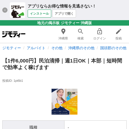
アプリならお得な情報を見逃さない！
インストール
アプリで開く
地元の掲示板 ジモティー 沖縄版
沖縄県
検索
ログイン
投稿
ジモティー
アルバイト
その他
沖縄県のその他
国頭郡のその他
【1件6,000円】民泊清掃｜週1日OK｜本部｜短時間
で効率よく稼げます
投稿ID: 1pt6b1
職種
-