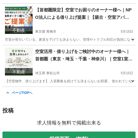
東京
東村山市
土地販売/土地売買
物件
【首都圏限定】空室でお困りのオーナー様へ｜NP
O法人による借り上げ提案｜【築古・空室アパー
ト、シェアハウスもご相談ください】
不動産
東京都 青梅市
5月15日
空室が長引いている、家賃を下げても決まらない、管理やトラブル対応が負担になっている―― そ
東京
青梅市
土地販売/土地売買
物件
空室活用・借り上げをご検討中のオーナー様へ｜
首都圏（東京・埼玉・千葉・神奈川）｜空室1室か
ら相談OK
不動産
埼玉県 東松山市
5月15日
【空室物件、借り上げます】 入居募集を続けても決まらないお部屋、 使われていないお部
埼玉
東松山市
不動産売買（マンション/一戸建て）
物件
ページTOPへ
投稿
求人情報を無料で掲載出来る