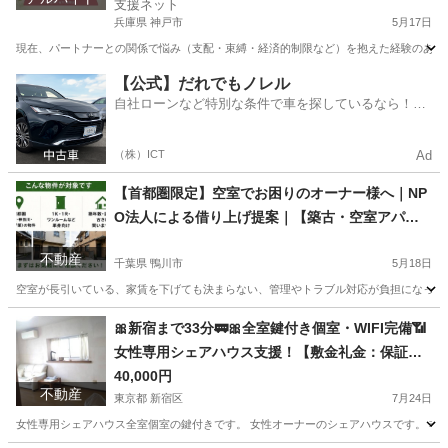
支援ネット
兵庫県 神戸市
5月17日
現在、パートナーとの関係で悩み（支配・束縛・経済的制限など）を抱えた経験のある女性
兵庫
神戸市
その他
アンケート
【公式】だれでもノレル
自社ローンなど特別な条件で車を探しているなら！金
利0%で車をご提供、ノレル独自与信システム。
（株）ICT
Ad
【首都圏限定】空室でお困りのオーナー様へ｜NP
O法人による借り上げ提案｜【築古・空室アパー
ト、シェアハウスもご相談ください】
不動産
千葉県 鴨川市
5月18日
空室が長引いている、家賃を下げても決まらない、管理やトラブル対応が負担になっている―― そ
千葉
鴨川市
土地販売/土地売買
物件
🎀新宿まで33分🚃🎀全室鍵付き個室・WIFI完備📶
女性専用シェアハウス支援！【敷金礼金：保証人
保証会社不要・生活保護歓迎】
40,000円
不動産
東京都 新宿区
7月24日
女性専用シェアハウス全室個室の鍵付きです。 女性オーナーのシェアハウスです。 非