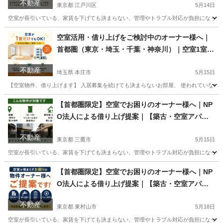
不動産
東京都 江戸川区
5月14日
空室が長引いている、家賃を下げても決まらない、管理やトラブル対応が負担になっている―― そ
東京
江戸川区
不動産売買（マンション/一戸建て）
物件
空室活用・借り上げをご検討中のオーナー様へ｜
首都圏（東京・埼玉・千葉・神奈川）｜空室1室か
ら相談OK
不動産
埼玉県 本庄市
5月15日
【空室物件、借り上げます】 入居募集を続けても決まらないお部屋、 使われていないお部
埼玉
本庄市
不動産売買（マンション/一戸建て）
物件
【首都圏限定】空室でお困りのオーナー様へ｜NP
O法人による借り上げ提案｜【築古・空室アパー
ト、シェアハウスもご相談ください】
不動産
東京都 三鷹市
5月15日
空室が長引いている、家賃を下げても決まらない、管理やトラブル対応が負担になっている―― そ
東京
三鷹市
不動産売買（マンション/一戸建て）
物件
【首都圏限定】空室でお困りのオーナー様へ｜NP
O法人による借り上げ提案｜【築古・空室アパー
ト、シェアハウスもご相談ください】
不動産
東京都 東村山市
5月18日
空室が長引いている、家賃を下げても決まらない、管理やトラブル対応が負担になっている―― そ