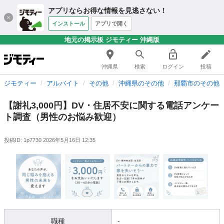
アプリならお得な情報を見逃さない！
インストール
アプリで開く
地元の掲示板 ジモティー 沖縄版
沖縄県
検索
ログイン
投稿
ジモティー
アルバイト
その他
沖縄県のその他
那覇市のその他
【謝礼3,000円】DV・住居不安に関する電話アンケー
ト調査（男性のお悩み歓迎）
投稿ID: 1p7730
2026年5月16日 12:35
職種
-