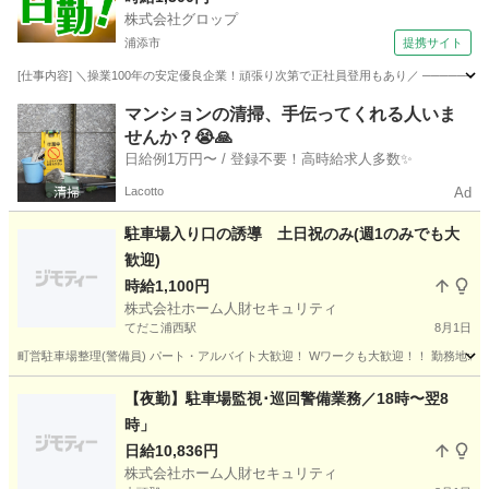
株式会社グロップ
り
浦添市
提携サイト
[仕事内容] ＼操業100年の安定優良企業！頑張り次第で正社員登用もあり／ ───────
沖縄
浦添市
工場
マンションの清掃、手伝ってくれる人いま
せんか？😭🙏
日給例1万円〜 / 登録不要！高時給求人多数✨
Lacotto
Ad
駐車場入り口の誘導 土日祝のみ(週1のみでも大
歓迎)
時給1,100円
株式会社ホーム人財セキュリティ
てだこ浦西駅
8月1日
町営駐車場整理(警備員) パート・アルバイト大歓迎！ Wワークも大歓迎！！ 勤務地:北谷町美浜 時間
沖縄
中頭郡
てだこ浦西駅
その他
【夜勤】駐車場監視･巡回警備業務／18時〜翌8
時」
日給10,836円
株式会社ホーム人財セキュリティ