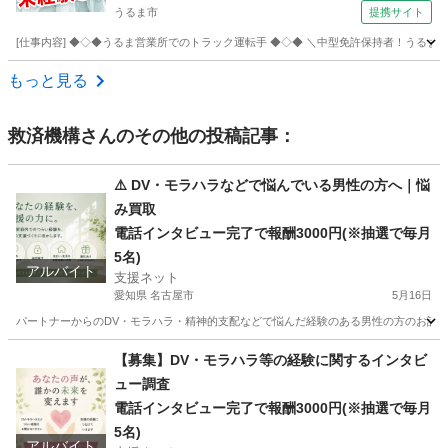
うるま市
提携サイト
[仕事内容] ◆◇◆うるま営業所でのトラック運転手 ◆◇◆ ＼中型免許保持者！うるま市勝
沖縄
うるま市
ドライバー
もっと見る
救済機構
さんのその他の投稿記事：
⚠️ DV・モラハラなどで悩んでいる男性の方へ｜悩
み買取
電話インタビュー完了で報酬3000円(※抽選で毎月
5名)
アルバイト
支援ネット
愛知県 名古屋市
5月16日
パートナーからのDV・モラハラ・精神的支配などで悩んだ経験のある男性の方のお話を募
愛知
名古屋市
その他
アンケート
【募集】DV・モラハラ等の経験に関するインタビ
ュー調査
電話インタビュー完了で報酬3000円(※抽選で毎月
5名)
アルバイト