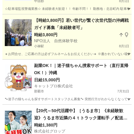
中頭郡
8月1日
☆駐車場監視警備業務☆ 未経験者大歓迎！！ 年齢不問！！ 勤務地：北谷町内 駐車場 勤務日
沖縄
中頭郡
その他
【時給3,800円】若い世代が繋ぐ次世代型の沖縄戦
ガイド募集「未経験者可」
時給3,800円
NPO法人 自然体験学校
小禄駅
8月1日
🔸お問合せ、ご応募の方は必ずフルネームをお伝えください🔸 ※書かれていない場合は、
沖縄
那覇市
小禄駅
その他
NPO法人
副業OK！｜迷子猫ちゃん捜索サポート（直行直帰
OK！）沖縄
日給15,000円
キャットプロ株式会社
那覇市
7月31日
🐾迷子の猫ちゃんを探すサポートスタッフさん募集🐾 突然行方がわからなくなってしま
沖縄
那覇市
その他
スタッフ
【20代～50代活躍中】［うるま市］《未経験歓
迎》うるま市近隣の４ｔトラック運転手 ／配送／
駐車場完備／時給1,380円＋ガソリン代
時給1,380円
株式会社グロップ