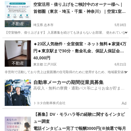
東京
新宿区
シェアハウス
徒歩
空室活用・借り上げをご検討中のオーナー様へ｜
首都圏（東京・埼玉・千葉・神奈川）｜空室1室か
ら相談OK
不動産
埼玉県 志木市
5月18日
【空室物件、借り上げます】 入居募集を続けても決まらないお部屋、 使われていないお部
埼玉
志木市
不動産売買（マンション/一戸建て）
物件
🔸23区人気物件・全室個室・ネット無料🔸家賃4万
円🔸東京駅まで30分・敷金礼金、保証人保証会社
不要・生活保護歓迎🔸
40,000円
不動産
東京都 江戸川区
6月21日
非営利で活動しており売上は貧困層の住宅取得のために使用するため、地域最安値を目指し
東京
江戸川区
シェアハウス
物件
自動車メーカーの期間従業員募集
高収入・無料の寮費・通勤バス等によりお金が貯まり
やすい環境
トヨタ自動車株式会社
Ad
【募集】DV・モラハラ等の経験に関するインタビ
ュー調査
電話インタビュー完了で報酬3000円(※抽選で毎月