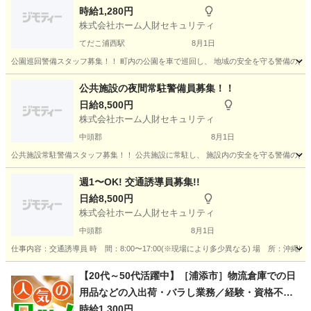
時給1,280円
株式会社ホーム人財セキュリティ
てだこ浦西駅
8月1日
公園巡回警備スタッフ募集！！ 町内の公園を車で巡回し、 地域の安全を守る警備のお仕事です
沖縄
中頭郡
てだこ浦西駅
その他
土日
公共施設の夜間常駐警備員募集！！
日給8,500円
株式会社ホーム人財セキュリティ
中頭郡
8月1日
公共施設常駐警備スタッフ募集！！ 公共施設に常駐し、 施設内の安全を守る警備のお仕事です。
沖縄
中頭郡
その他
シニア
週1〜OK! 交通誘導員募集!!
日給8,500円
株式会社ホーム人財セキュリティ
中頭郡
8月1日
仕事内容：交通誘導員 時 間：8:00〜17:00(※現場により多少異なる) 場 所：沖縄県内(
沖縄
中頭郡
その他
シニア
【20代～50代活躍中】［浦添市］物流倉庫での日
用品などの入出荷・バラし業務／経験・資格不問
／屋根付きの定温倉庫での作業／社員登用制度あ
時給1,300円