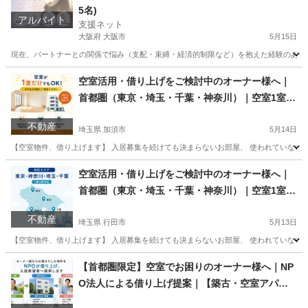
5名)
アルバイト
支援ネット
大阪府 大阪市
5月15日
現在、パートナーとの関係で悩み（支配・束縛・経済的制限など）を抱えた経験のある女性
大阪
大阪市
その他
アンケート
空室活用・借り上げをご検討中のオーナー様へ｜
首都圏（東京・埼玉・千葉・神奈川）｜空室1室か
ら相談OK
不動産
埼玉県 加須市
5月14日
【空室物件、借り上げます】 入居募集を続けても決まらないお部屋、 使われていないお部
埼玉
加須市
不動産売買（マンション/一戸建て）
物件
空室活用・借り上げをご検討中のオーナー様へ｜
首都圏（東京・埼玉・千葉・神奈川）｜空室1室か
ら相談OK
不動産
埼玉県 行田市
5月13日
【空室物件、借り上げます】 入居募集を続けても決まらないお部屋、 使われていないお部
埼玉
行田市
不動産売買（マンション/一戸建て）
物件
【首都圏限定】空室でお困りのオーナー様へ｜NP
O法人による借り上げ提案｜【築古・空室アパー
ト、シェアハウスもご相談ください】