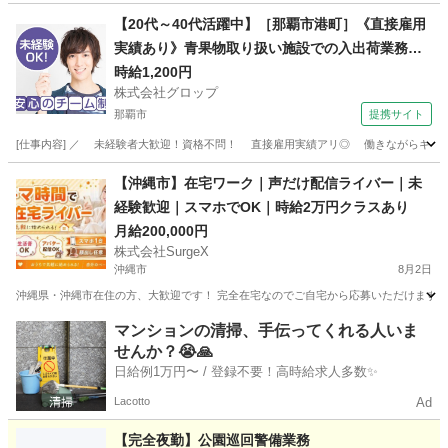
沖縄
南城市
その他
期日前投票
【20代～40代活躍中】［那覇市港町］《直接雇用
実績あり》青果物取り扱い施設での入出荷業務／
日勤／残業なし／無料駐車場完備
時給1,200円
株式会社グロップ
那覇市
提携サイト
[仕事内容] ／ 未経験者大歓迎！資格不問！ 直接雇用実績アリ◎ 働きながらキャリア
沖縄
那覇市
工場
【沖縄市】在宅ワーク｜声だけ配信ライバー｜未
経験歓迎｜スマホでOK｜時給2万円クラスあり
月給200,000円
株式会社SurgeX
沖縄市
8月2日
沖縄県・沖縄市在住の方、大歓迎です！ 完全在宅なのでご自宅から応募いただけます。 
沖縄
沖縄市
その他
ライバー
マンションの清掃、手伝ってくれる人いま
せんか？😭🙏
日給例1万円〜 / 登録不要！高時給求人多数✨
Lacotto
Ad
【完全夜勤】公園巡回警備業務