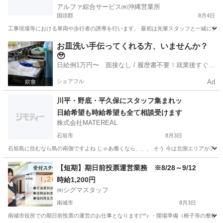
アルファ綜合サービス㈱沖縄営業所
国頭郡
8月4日
工事現場等における車両や歩行者の誘導を行います。 最初は先輩スタッフと一緒に作業を行
沖縄
国頭郡
その他
スタッフ
お皿洗い手伝ってくれる方、いませんか？
🥹
日給例1万円〜 面接なし / 履歴書不要！就業後すぐに
お給料がもらえる✨
シェアフル
Ad
川平・野底・平久保にスタッフ集まれッ
日給希望も時給希望も全て相談受けます
株式会社MATEREAL
石垣市
8月3日
石垣島に住むなら島の南側ですよね じゃあ働くなら、、、 そう 今は北側エリアがアツ
沖縄
石垣市
その他
スタッフ
【短期】期日前投票運営業務 ※8/28～9/12
時給1,200円
㈱シグマスタッフ
南城市
8月3日
南城市役所での期日前投票の運営のお仕事となります(^^♪ ・開場準備（椅子等の整頓）