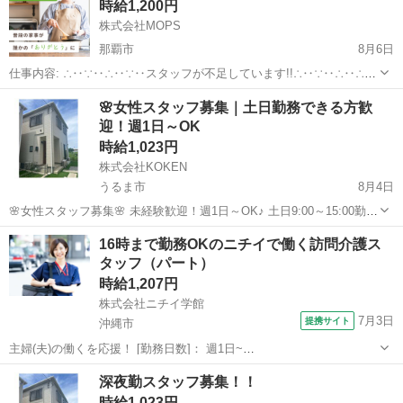
時給1,200円
ジママ（ ht...
株式会社MOPS
那覇市
8月6日
仕事内容: ∴‥∵‥∴‥∵‥スタッフが不足しています!!∴‥∵‥∴‥∴‥
∵ 現在、お客様から多数のご依頼をいただいておりスタッフが不足し
沖縄
那覇市
ホームヘルパー
スタッフ
🌸女性スタッフ募集｜土日勤務できる方歓
ています 大手の家事代行で仕事が入らなくなったという方はぜひ！ カ
迎！週1日～OK
ジママ（ ht...
時給1,023円
株式会社KOKEN
うるま市
8月4日
🌸女性スタッフ募集🌸 未経験歓迎！週1日～OK♪ 土日9:00～15:00勤務
できる方は積極採用中！ 2024年にオープンした障がい者グループホー
沖縄
うるま市
その他
スタッフ
16時まで勤務OKのニチイで働く訪問介護ス
ム「バンデうるま2（女性棟）」で、一緒に働いていただけるスタッフ
タッフ（パート）
を募集...
時給1,207円
株式会社ニチイ学館
7月3日
提携サイト
沖縄市
主婦(夫)の働くを応援！ [勤務日数]： 週1日~
10:00~16:00/09:00~15:00/08:00~12:00/09:00~17:00/10:00~18:00 月/
沖縄
沖縄市
ケアマネージャー
深夜勤スタッフ募集！！
火/水/木/金/土/日 などから選べます [...
時給1,023円