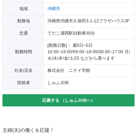
地域
沖縄市
勤務地
沖縄県沖縄市久保田3-1-12プラザハウス3F
交通
てだこ浦西駅自動車30分
[勤務日数]： 週5日~5日
勤務時間
10:00~19:00/09:00~18:00/08:00~17:00 月/
火/水/木/金/土/日 などから選べます
社名/店名
株式会社 ニチイ学館
投稿者
しゅふJOB
応募する
（しゅふJOBへ）
主婦(夫)の働くを応援！