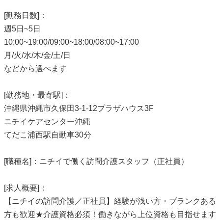
[勤務日数]：
週5日~5日
10:00~19:00/09:00~18:00/08:00~17:00
月/火/水/木/金/土/日
などから選べます
[勤務地・最寄駅]：
沖縄県沖縄市久保田3-1-12プラザハウス3F
ニチイケアセンター沖縄
てだこ浦西駅自動車30分
[職種名]：ニチイで働く訪問介護スタッフ（正社員）
[求人概要]：
【ニチイの訪問介護／正社員】経験が浅い方・ブランクある
方も歓迎★介護資格必須！働きながら上位資格も目指せます