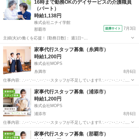
16時まで勤務OKのデイサービスの介護職員
20：00 の１回4ｈの働き方です。 ※１日の中で①②の働き方をして
（パート）
も...
時給1,138円
株式会社ニチイ学館
7月3日
提携サイト
那覇市
主婦(夫)の働くを応援！ [勤務日数]： 週1日~
07:00~16:00/09:00~18:00/11:00~20:00/16:00~06:00 月/火/水/木/金 な
沖縄
那覇市
ケアマネージャー
家事代行スタッフ募集（糸満市）
どから選べます [勤務地・最寄駅]： 沖縄県那覇市...
時給1,200円
株式会社MOPS
糸満市
8月6日
仕事内容: ∴‥∵‥∴‥∵‥スタッフが不足しています!!∴‥∵‥∴‥∴‥
∵ 現在、お客様から多数のご依頼をいただいておりスタッフが不足し
沖縄
糸満市
ホームヘルパー
スタッフ
家事代行スタッフ募集（浦添市）
ています 大手の家事代行で仕事が入らなくなったという方はぜひ！ カ
時給1,200円
ジママ（ ht...
株式会社MOPS
浦添市
8月6日
仕事内容: ∴‥∵‥∴‥∵‥スタッフが不足しています!!∴‥∵‥∴‥∴‥
∵ 現在、お客様から多数のご依頼をいただいておりスタッフが不足し
沖縄
浦添市
ホームヘルパー
スタッフ
家事代行スタッフ募集（那覇市）
ています 大手の家事代行で仕事が入らなくなったという方はぜひ！ カ