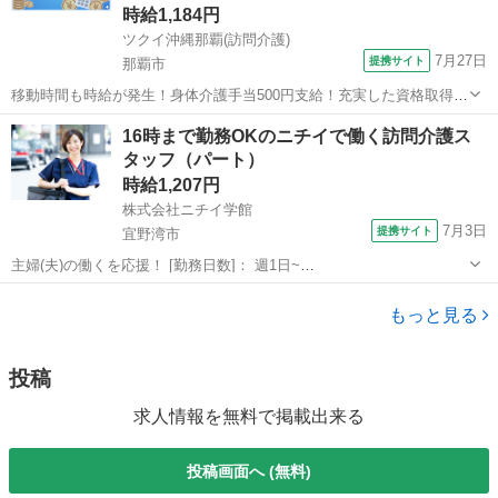
時給1,184円
ツクイ沖縄那覇(訪問介護)
7月27日
提携サイト
那覇市
移動時間も時給が発生！身体介護手当500円支給！充実した資格取得支
援・福利厚生・ワークライフバランス◎ ★☆ 働きやすいメリット多数
沖縄
那覇市
介護
16時まで勤務OKのニチイで働く訪問介護ス
★☆ ＼＼サービス・職種の魅力／／ 自分のライフスタイルに合わせ
タッフ（パート）
て、都合の良い時間に働...
時給1,207円
株式会社ニチイ学館
7月3日
提携サイト
宜野湾市
主婦(夫)の働くを応援！ [勤務日数]： 週1日~
10:00~16:00/09:00~15:00/08:00~12:00/09:00~17:00/10:00~18:00 月/
沖縄
宜野湾市
ケアマネージャー
火/水/木/金/土/日 などから選べます [...
もっと見る
投稿
求人情報を無料で掲載出来る
投稿画面へ (無料)