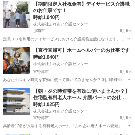
沖縄
那覇市
牧志駅
その他
大型
【期間限定入社祝金有】デイサービス介護職
案件に合わせて行ける方を募集致します。主に那覇市・他周辺地域の
のお仕事です！
お客様宅にて、掃除・お片付け・...
時給1,040円
株式会社ふれあい介護センター
那覇市
8月6日
定員３０名利用のデイサービスにおける介護業務全般になります。 立
地を活かした歩行訓練をウリとして、作業療法士が考案した 個別機能
沖縄
那覇市
福祉
業務
【直行直帰可】ホームヘルパーのお仕事です
訓練計画に沿って実施しています。 安全面の配慮から介護職員も一緒
時給1,040円
に付き添って歩行訓練の...
株式会社ふれあい介護センター
宜野湾市
8月6日
あなたのスキマ時間を有効に使って働いてみませんか？ 利用者様のご
自宅に直接ご訪問して、３０分～最大１．５時間勤務する、 ホームヘ
沖縄
宜野湾市
福祉
時給
【朝・夕の時短帯を有効に使いませんか？】
ルパーのお仕事になります。 ご自身の車両を使用して頂き、直行直帰
住宅型有料老人ホーム 介護パートのお仕…
が基本です。 ...
時給1,025円
株式会社ふれあい介護センター
宜野湾市
8月6日
高齢者17名が入居する有料老人ホーム 「ふれあい老人ホーム愛知」で
の介護パートのお仕事です。 ①朝）6：30～10：30 ②夕）16：00～
沖縄
宜野湾市
福祉