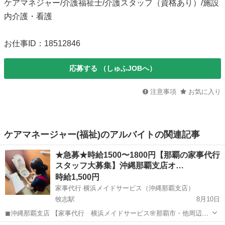
ケアマネジャー/介護福祉士/介護スタッフ（資格あり）/施設
内介護・看護
お仕事ID：18512846
応募する
（しゅふJOBへ）
注意事項
お気に入り
ケアマネージャー(福祉)のアルバイトの関連記事
★急募★時給1500〜1800円【那覇の家事代行
スタッフ大募集】沖縄那覇支店オ…
時給1,500円
家事代行 横浜メイドサービス（沖縄那覇支店）
牧志駅
8月10日
◼︎沖縄那覇支店 【家事代行 横浜メイドサービス🌸那覇市・他周辺地
域のスタッフ大募集！】 サービスエリア拡大に伴い、大型募集です！