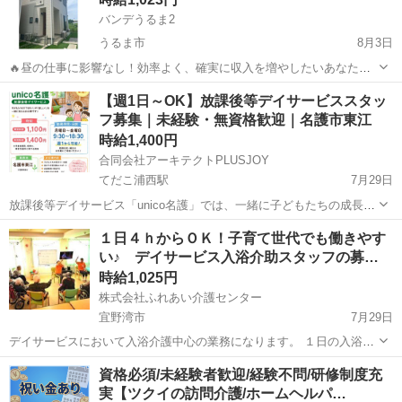
バンデうるま2
うるま市
8月3日
🔥昼の仕事に影響なし！効率よく、確実に収入を増やしたいあなたの
ための理想の副業！ 「もっと収入を増やしたいけれど、昼間の仕事で
沖縄
うるま市
その他
スタッフ
【週1日～OK】放課後等デイサービススタッ
体力を消耗したくない」「週末は休みたい」— そんな、賢く稼ぎたい
フ募集｜未経験・無資格歓迎｜名護市東江
Wワーカーに朗報です。 ...
時給1,400円
合同会社アーキテクトPLUSJOY
てだこ浦西駅
7月29日
放課後等デイサービス「unico名護」では、一緒に子どもたちの成長を
サポートしてくださるスタッフを募集しています！ 子どもが好きな
沖縄
名護市
てだこ浦西駅
その他
１日４ｈからＯＫ！子育て世代でも働きやす
方、福祉の仕事に興味がある方、大歓迎です。 【勤務地】 沖縄県名護
い♪ デイサービス入浴介助スタッフの募…
市東江 【勤務時間】 ...
時給1,025円
株式会社ふれあい介護センター
宜野湾市
7月29日
デイサービスにおいて入浴介護中心の業務になります。 １日の入浴介
助者は１２名程度で、２～３名のスタッフで介助を 行います。 中重度
沖縄
宜野湾市
福祉
資格必須/未経験者歓迎/経験不問/研修制度充
者の方が多い為、車いすからの移乗介助、一般浴、 シャワーキャリー
実【ツクイの訪問介護/ホームヘルパ…
浴、ストレッチ...