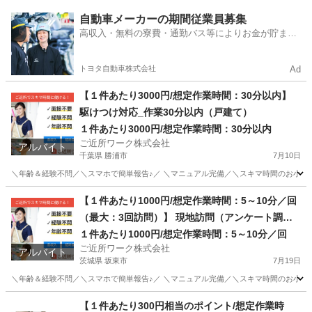
東京
港区
販売
自動車メーカーの期間従業員募集
高収入・無料の寮費・通勤バス等によりお金が貯まり
やすい環境
トヨタ自動車株式会社
Ad
【１件あたり3000円/想定作業時間：30分以内】
駆けつけ対応_作業30分以内（戸建て）
１件あたり3000円/想定作業時間：30分以内
ご近所ワーク株式会社
アルバイト
千葉県 勝浦市
7月10日
＼年齢＆経験不問／＼スマホで簡単報告♪／ ＼マニュアル完備／＼スキマ時間のお小遣い稼
千葉
勝浦市
その他
1件
【１件あたり1000円/想定作業時間：5～10分／回
（最大：3回訪問）】 現地訪問（アンケート調
査）：最大3回訪問※成果報酬あり
１件あたり1000円/想定作業時間：5～10分／回
ご近所ワーク株式会社
アルバイト
茨城県 坂東市
7月19日
＼年齢＆経験不問／＼スマホで簡単報告♪／ ＼マニュアル完備／＼スキマ時間のお小遣い
茨城
坂東市
その他
【１件あたり300円相当のポイント/想定作業時