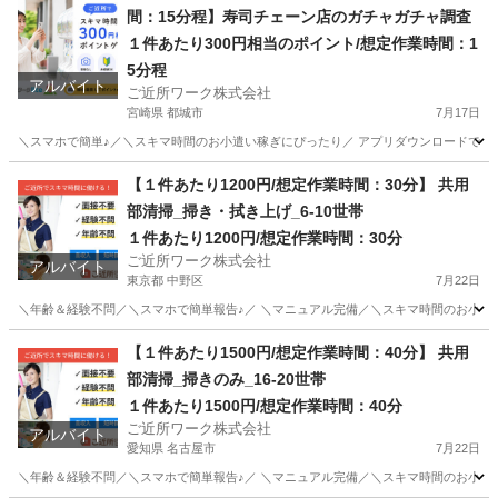
間：15分程】寿司チェーン店のガチャガチャ調査
１件あたり300円相当のポイント/想定作業時間：1
5分程
アルバイト
ご近所ワーク株式会社
宮崎県 都城市
7月17日
＼スマホで簡単♪／＼スキマ時間のお小遣い稼ぎにぴったり／ アプリダウンロードで即参
宮崎
都城市
その他
【１件あたり1200円/想定作業時間：30分】 共用
部清掃_掃き・拭き上げ_6-10世帯
１件あたり1200円/想定作業時間：30分
ご近所ワーク株式会社
アルバイト
東京都 中野区
7月22日
＼年齢＆経験不問／＼スマホで簡単報告♪／ ＼マニュアル完備／＼スキマ時間のお小遣い稼ぎ
東京
中野区
その他
1件
【１件あたり1500円/想定作業時間：40分】 共用
部清掃_掃きのみ_16-20世帯
１件あたり1500円/想定作業時間：40分
ご近所ワーク株式会社
アルバイト
愛知県 名古屋市
7月22日
＼年齢＆経験不問／＼スマホで簡単報告♪／ ＼マニュアル完備／＼スキマ時間のお小遣い稼ぎ