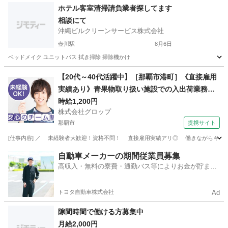
沖縄
那覇市
首里駅
その他
軽トラック
ホテル客室清掃請負業者探してます
相談にて
沖縄ビルクリーンサービス株式会社
壺川駅
8月6日
ベッドメイク ユニットバス 拭き掃除 掃除機かけ
沖縄
那覇市
壺川駅
清掃
【20代～40代活躍中】［那覇市港町］《直接雇用
実績あり》青果物取り扱い施設での入出荷業務／
日勤／残業なし／無料駐車場完備
時給1,200円
株式会社グロップ
那覇市
提携サイト
[仕事内容] ／ 未経験者大歓迎！資格不問！ 直接雇用実績アリ◎ 働きながらキャリア
沖縄
那覇市
工場
自動車メーカーの期間従業員募集
高収入・無料の寮費・通勤バス等によりお金が貯まり
やすい環境
トヨタ自動車株式会社
Ad
隙間時間で働ける方募集中
月給2,000円