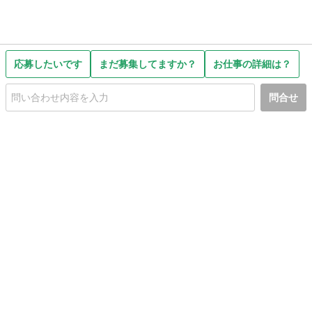
応募したいです
まだ募集してますか？
お仕事の詳細は？
問合せ
初めての方へ
利用規約
プライバシーポリシー
プライバシー・ステートメント
健全化に資する運用方針
お問い合わせ
運営会社
サイトマップ
ご利用ガイド
フリーワードで探す
PC版で表示
都道府県選択