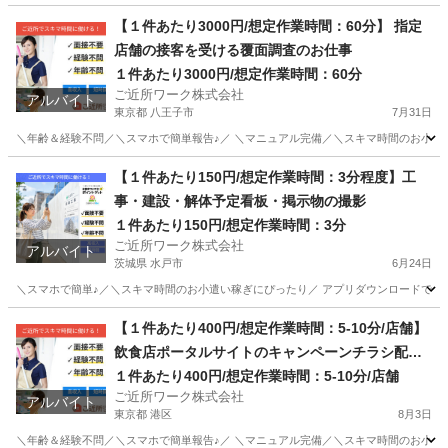
神奈川
川崎市
その他
1件
【１件あたり3000円/想定作業時間：60分】 指定
店舗の接客を受ける覆面調査のお仕事
１件あたり3000円/想定作業時間：60分
ご近所ワーク株式会社
アルバイト
東京都 八王子市
7月31日
＼年齢＆経験不問／＼スマホで簡単報告♪／ ＼マニュアル完備／＼スキマ時間のお小遣い
東京
八王子市
その他
【１件あたり150円/想定作業時間：3分程度】工
事・建設・解体予定看板・掲示物の撮影
１件あたり150円/想定作業時間：3分
ご近所ワーク株式会社
アルバイト
茨城県 水戸市
6月24日
＼スマホで簡単♪／＼スキマ時間のお小遣い稼ぎにぴったり／ アプリダウンロードで即参
茨城
水戸市
その他
1件
【１件あたり400円/想定作業時間：5-10分/店舗】
飲食店ポータルサイトのキャンペーンチラシ配布
＆ご利用案内業務
１件あたり400円/想定作業時間：5-10分/店舗
ご近所ワーク株式会社
アルバイト
東京都 港区
8月3日
＼年齢＆経験不問／＼スマホで簡単報告♪／ ＼マニュアル完備／＼スキマ時間のお小遣い