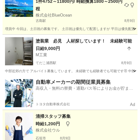
1件4752～11800円/ 時給換算1800～2500円
程
株式会社BlueOcean
古島駅
8月9日
増員中 今回は、土日祝の募集です。 土日祝は優先して配置しますが 平日は優先配置でき
沖縄
国頭郡
古島駅
軽作業
業務委託
塗装業 必見 人材探しています！ 未経験可能
日給9,000円
M工業
てだこ浦西駅
8月9日
中部近郊の方で アルバイト募集しています。 未経験でも経験者でも可能です🉑 中部から
沖縄
うるま市
てだこ浦西駅
その他
自動車メーカーの期間従業員募集
高収入・無料の寮費・通勤バス等によりお金が貯まり
やすい環境
トヨタ自動車株式会社
Ad
清掃スタッフ募集
時給1,200円
株式会社ウル
石垣市
8月9日