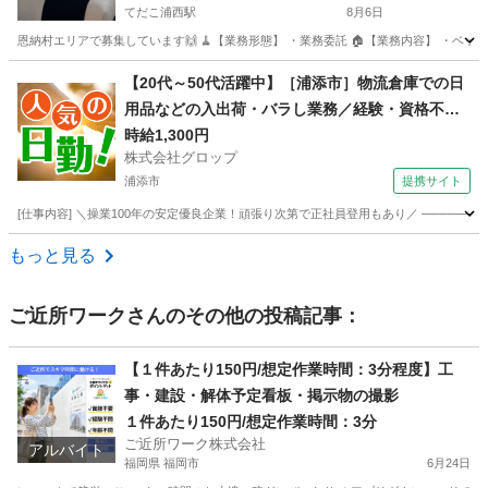
てだこ浦西駅
8月6日
恩納村エリアで募集しています🙌 🧹【業務形態】 ・業務委託 🏠【業務内容】 ・ベッドメ
沖縄
国頭郡
てだこ浦西駅
清掃
スタッフ
【20代～50代活躍中】［浦添市］物流倉庫での日
用品などの入出荷・バラし業務／経験・資格不問
／屋根付きの定温倉庫での作業／社員登用制度あ
時給1,300円
株式会社グロップ
り
浦添市
提携サイト
[仕事内容] ＼操業100年の安定優良企業！頑張り次第で正社員登用もあり／ ───────
沖縄
浦添市
工場
もっと見る
ご近所ワーク
さんのその他の投稿記事：
【１件あたり150円/想定作業時間：3分程度】工
事・建設・解体予定看板・掲示物の撮影
１件あたり150円/想定作業時間：3分
ご近所ワーク株式会社
アルバイト
福岡県 福岡市
6月24日