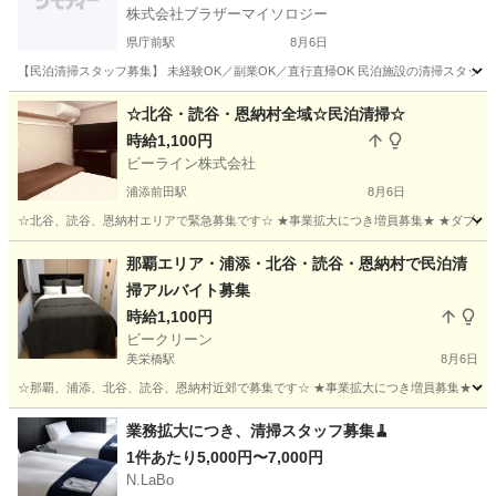
株式会社ブラザーマイソロジー
県庁前駅
8月6日
【民泊清掃スタッフ募集】 未経験OK／副業OK／直行直帰OK 民泊施設の清掃スタッフを募
沖縄
那覇市
県庁前駅
清掃
スタッフ
☆北谷・読谷・恩納村全域☆民泊清掃☆
時給1,100円
ビーライン株式会社
浦添前田駅
8月6日
☆北谷、読谷、恩納村エリアで緊急募集です☆ ★事業拡大につき増員募集★ ★ダブルワ
沖縄
浦添市
浦添前田駅
清掃
土日
那覇エリア・浦添・北谷・読谷・恩納村で民泊清
掃アルバイト募集
時給1,100円
ビークリーン
美栄橋駅
8月6日
☆那覇、浦添、北谷、読谷、恩納村近郊で募集です☆ ★事業拡大につき増員募集★ ★ダブ
沖縄
那覇市
美栄橋駅
清掃
恩納村
業務拡大につき、清掃スタッフ募集🧹
1件あたり5,000円〜7,000円
N.LaBo