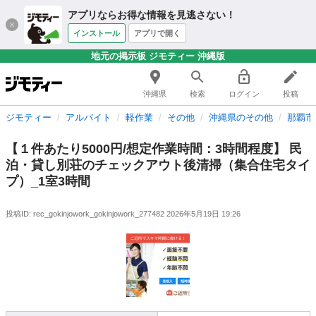
アプリならお得な情報を見逃さない！
インストール
アプリで開く
地元の掲示板 ジモティー 沖縄版
沖縄県
検索
ログイン
投稿
ジモティー
アルバイト
軽作業
その他
沖縄県のその他
那覇市
【１件あたり5000円/想定作業時間：3時間程度】 民
泊・貸し別荘のチェックアウト後清掃（集合住宅タイ
プ）_1室3時間
投稿ID: rec_gokinjowork_gokinjowork_277482
2026年5月19日 19:26