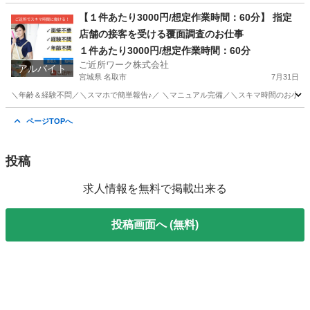
奈良
大和高田市
その他
【１件あたり3000円/想定作業時間：60分】 指定
店舗の接客を受ける覆面調査のお仕事
１件あたり3000円/想定作業時間：60分
ご近所ワーク株式会社
アルバイト
宮城県 名取市
7月31日
＼年齢＆経験不問／＼スマホで簡単報告♪／ ＼マニュアル完備／＼スキマ時間のお小遣い
宮城
名取市
その他
ページTOPへ
投稿
求人情報を無料で掲載出来る
投稿画面へ (無料)