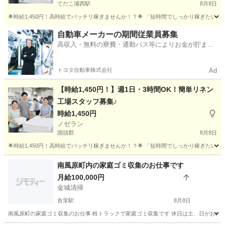
てだこ浦西駅
8月8日
🌟時給1,450円！高時給でバッチリ稼ぎませんか！？🌟 「短時間でしっかり稼ぎたい」 「副
沖縄
名護市
てだこ浦西駅
工場
スタッフ
自動車メーカーの期間従業員募集
高収入・無料の寮費・通勤バス等によりお金が貯まり
やすい環境
トヨタ自動車株式会社
Ad
【時給1,450円！】週1日・3時間OK！簡単リネン
工場スタッフ募集♪
時給1,450円
ノゼラン
国頭郡
8月8日
🌟時給1,450円！高時給でバッチリ稼ぎませんか！？🌟 「短時間でしっかり稼ぎたい」 「副
沖縄
国頭郡
工場
スタッフ
南風原町内の家庭ゴミ収集のお仕事です
月給100,000円
金城清掃
首里駅
8月8日
南風原町の家庭ゴミ収集のお仕事 軽トラックで家庭ゴミ収集です 休日は土、日がお休