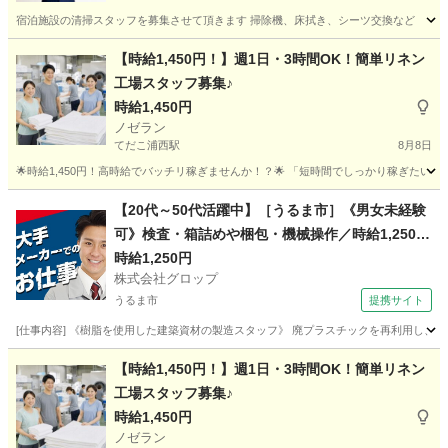
宿泊施設の清掃スタッフを募集させて頂きます 掃除機、床拭き、シーツ交換など
沖縄
石垣市
軽作業
【時給1,450円！】週1日・3時間OK！簡単リネン
工場スタッフ募集♪
時給1,450円
ノゼラン
てだこ浦西駅
8月8日
🌟時給1,450円！高時給でバッチリ稼ぎませんか！？🌟 「短時間でしっかり稼ぎたい」 「副
沖縄
国頭郡
てだこ浦西駅
工場
スタッフ
【20代～50代活躍中】［うるま市］《男女未経験
可》検査・箱詰めや梱包・機械操作／時給1,250円
／土日祝休み／残業少なめ／希望者は正社員登用
時給1,250円
株式会社グロップ
有
うるま市
提携サイト
[仕事内容] 《樹脂を使用した建築資材の製造スタッフ》 廃プラスチックを再利用し、建
沖縄
うるま市
仕分け
【時給1,450円！】週1日・3時間OK！簡単リネン
工場スタッフ募集♪
時給1,450円
ノゼラン