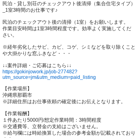
民泊・貸し別荘のチェックアウト後清掃（集合住宅タイプ）
_1室3時間のお仕事です♪

民泊のチェックアウト後の清掃（1室）をお願いします。

作業目安時間は1室3時間程度です。効率よく実施してくだ
さい。

※経年劣化したサビ、カビ、コゲ、シミなどを取り除くこと
や大掛かりな窓ふきなど・・・

https://gokinjowork.jp/job-277482?
utm_source=jm&utm_medium=paid_listing
【作業場所】

沖縄県那覇市

※詳細住所はお仕事依頼の確定後にお伝えとなります。

【作業報酬】

１件あたり5000円/想定作業時間：3時間程度

※交通費等、立替金の支給はございません。

※給与欄には時給換算した場合の参考金額が記載されており