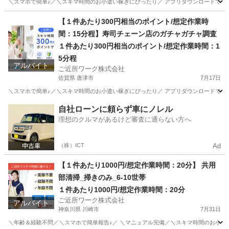
＼スマホで簡単♪／＼スキマ時間のお小遣い稼ぎにぴったり／ アプリダウンロードで即参
福岡
福岡市
その他
1件
【１件あたり300円相当のポイント/想定作業時
間：15分程】寿司チェーン店のガチャガチャ調査
１件あたり300円相当のポイント/想定作業時間：1
5分程
アルバイト
ご近所ワーク株式会社
佐賀県 唐津市
7月17日
＼スマホで簡単♪／＼スキマ時間のお小遣い稼ぎにぴったり／ アプリダウンロードで即参
佐賀
唐津市
その他
ガチャガチャ
自社ローンに頼らず車にノレル
理想のクルマがあるけど審査に通らない方へ
（株）ICT
Ad
【１件あたり1000円/想定作業時間：20分】 共用
部清掃_掃きのみ_6-10世帯
１件あたり1000円/想定作業時間：20分
ご近所ワーク株式会社
アルバイト
神奈川県 川崎市
7月31日
＼年齢＆経験不問／＼スマホで簡単報告♪／ ＼マニュアル完備／＼スキマ時間のお小遣い稼ぎ