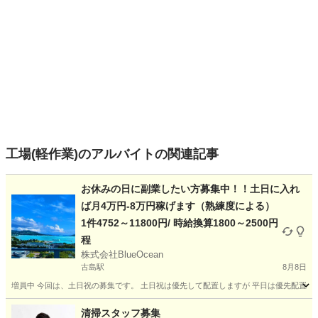
工場(軽作業)のアルバイトの関連記事
お休みの日に副業したい方募集中！！土日に入れ
ば月4万円-8万円稼げます（熟練度による）
1件4752～11800円/ 時給換算1800～2500円
程
株式会社BlueOcean
古島駅
8月8日
増員中 今回は、土日祝の募集です。 土日祝は優先して配置しますが 平日は優先配置でき
沖縄
国頭郡
古島駅
軽作業
業務委託
清掃スタッフ募集