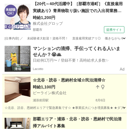
沖縄
那覇市
県庁前駅
清掃
スタッフ
【20代～40代活躍中】［那覇市港町］《直接雇用
実績あり》青果物取り扱い施設での入出荷業務／
日勤／残業なし／無料駐車場完備
時給1,200円
株式会社グロップ
那覇市
提携サイト
[仕事内容] ／ 未経験者大歓迎！資格不問！ 直接雇用実績アリ◎ 働きながらキャリア
沖縄
那覇市
工場
マンションの清掃、手伝ってくれる人いま
せんか？😭🙏
日給例1万円〜 / 登録不要！高時給求人多数✨
Lacotto
Ad
☆北谷・読谷・恩納村全域☆民泊清掃☆
時給1,100円
ビーライン株式会社
浦添前田駅
8月6日
☆北谷、読谷、恩納村エリアで緊急募集です☆ ★事業拡大につき増員募集★ ★ダブルワ
沖縄
浦添市
浦添前田駅
清掃
土日
那覇エリア・浦添・北谷・読谷・恩納村で民泊清
掃アルバイト募集