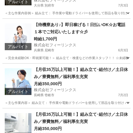
株式会社フィーリンクス
アルバイト
大分県 別府市
7月3日
＜主な作業内容例＞ 組み立て： 手作業や電動ドライバーを使用して部品を取り付け バリ
大分
別府市
工場
電動
【待機寮あり♪】即日稼げる！日払いOK☆お電話
１本でご対応いたします☆彡
時給1,700円
株式会社フィーリンクス
アルバイト
兵庫県 尼崎市
6月3日
＜完全未経験OK・即就業可能！＞ 組み立て・検査などの作業スタッフ！！ ☆未経験でも高時給
兵庫
尼崎市
工場
時給
【月収35万以上可能！】組み立て･組付け／土日休
み／寮費無料／福利厚生充実
月給350,000円
株式会社フィーリンクス
アルバイト
長崎県 壱岐市
7月2日
＜主な作業内容＞ 組み立て： 手作業や電動ドライバーを使用して部品を取り付け バリ取
長崎
壱岐市
工場
電動
【月収35万以上可能！】組み立て･組付け／土日休
み／寮費無料／福利厚生充実
月給350,000円