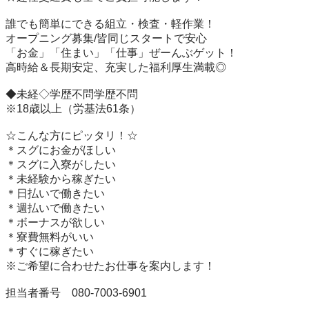
誰でも簡単にできる組立・検査・軽作業！

オープニング募集/皆同じスタートで安心

「お金」「住まい」「仕事」ぜーんぶゲット！

高時給＆長期安定、充実した福利厚生満載◎

◆未経◇学歴不問学歴不問

※18歳以上（労基法61条）

☆こんな方にピッタリ！☆

＊スグにお金がほしい 

＊スグに入寮がしたい

＊未経験から稼ぎたい

＊日払いで働きたい

＊週払いで働きたい

＊ボーナスが欲しい

＊寮費無料がいい

＊すぐに稼ぎたい

※ご希望に合わせたお仕事を案内します！

担当者番号　080-7003-6901