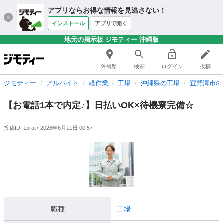
アプリならお得な情報を見逃さない！
インストール
アプリで開く
地元の掲示板 ジモティー 沖縄版
沖縄県
検索
ログイン
投稿
ジモティー
アルバイト
軽作業
工場
沖縄県の工場
宜野湾市の
【お電話1本で内定♪】日払いOK×待機寮完備☆
投稿ID: 1prat7
2026年6月11日 00:57
職種
工場