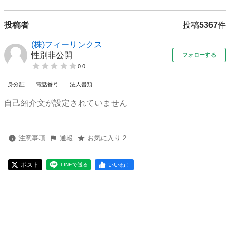
投稿者
投稿
5367
件
(株)フィーリンクス
性別非公開
フォローする
0.0
身分証
電話番号
法人書類
自己紹介文が設定されていません
注意事項
通報
お気に入り 2
ポスト
いいね！
LINEで送る