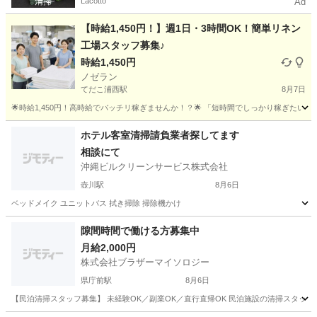
Lacotto
Ad
【時給1,450円！】週1日・3時間OK！簡単リネン
工場スタッフ募集♪
時給1,450円
ノゼラン
てだこ浦西駅
8月7日
🌟時給1,450円！高時給でバッチリ稼ぎませんか！？🌟 「短時間でしっかり稼ぎたい」 「副
沖縄
国頭郡
てだこ浦西駅
工場
スタッフ
ホテル客室清掃請負業者探してます
相談にて
沖縄ビルクリーンサービス株式会社
壺川駅
8月6日
ベッドメイク ユニットバス 拭き掃除 掃除機かけ
沖縄
那覇市
壺川駅
清掃
隙間時間で働ける方募集中
月給2,000円
株式会社ブラザーマイソロジー
県庁前駅
8月6日
【民泊清掃スタッフ募集】 未経験OK／副業OK／直行直帰OK 民泊施設の清掃スタッフを募