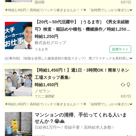
国頭郡
8月7日
🌟時給1,450円！高時給でバッチリ稼ぎませんか！？🌟 「短時間でしっかり稼ぎたい」 「副
沖縄
国頭郡
工場
スタッフ
【20代～50代活躍中】［うるま市］《男女未経験
可》検査・箱詰めや梱包・機械操作／時給1,250円
／土日祝休み／残業少なめ／希望者は正社員登用
時給1,250円
株式会社グロップ
有
うるま市
提携サイト
[仕事内容] 《樹脂を使用した建築資材の製造スタッフ》 廃プラスチックを再利用し、建
沖縄
うるま市
仕分け
【時給1,450円！】週1日・3時間OK！簡単リネン
工場スタッフ募集♪
時給1,450円
ノゼラン
てだこ浦西駅
8月7日
🌟時給1,450円！高時給でバッチリ稼ぎませんか！？🌟 「短時間でしっかり稼ぎたい」 「副
沖縄
名護市
てだこ浦西駅
工場
スタッフ
マンションの清掃、手伝ってくれる人いま
せんか？😭🙏
日給例1万円〜 / 登録不要！高時給求人多数✨