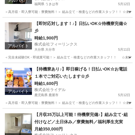
アルバイト
福岡県 うきは市
5月12日
＜高月収・即入寮可能：寮費無料！＞ 組み立て・検査などの作業スタッフ！！ ☆未経験でも
福岡
うきは市
工場
時給
【即対応対します！♪】日払いOK☆待機寮完備☆
彡
時給1,900円
株式会社フィーリンクス
アルバイト
大分県 大分市
5月11日
＜完全未経験OK・即就業可能！＞ 組み立て・検査などの作業スタッフ！！ ☆未経験でも高時給
大分
大分市
軽作業
時給
【待機寮あり♪】即日稼げる！日払いOK☆お電話
１本でご対応いたします☆彡
時給1,600円
株式会社ライデル
アルバイト
鹿児島県 鹿屋市
5月12日
＜高月収・即入寮可能：寮費無料！＞ 組み立て・検査などの作業スタッフ！！ ☆未経験でも
鹿児島
鹿屋市
工場
時給
【月収35万以上可能！待機寮完備♪】組み立て･組
付けなど／土日休み／寮費無料／福利厚生充実
月給350,000円