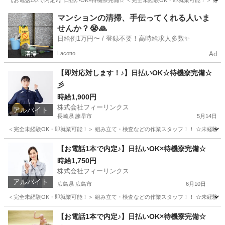
【お電話1本で内定♪】日払いOK×待機寮完備☆ ＜完全未経験OK・即就業可能！＞ 組み立て
石川
七尾市
工場
時給
マンションの清掃、手伝ってくれる人いま
せんか？😭🙏
日給例1万円〜 / 登録不要！高時給求人多数✨
Lacotto
Ad
【即対応対します！♪】日払いOK☆待機寮完備☆
彡
時給1,900円
株式会社フィーリンクス
アルバイト
長崎県 諫早市
5月14日
＜完全未経験OK・即就業可能！＞ 組み立て・検査などの作業スタッフ！！ ☆未経験でも高時給
長崎
諫早市
軽作業
時給
【お電話1本で内定♪】日払いOK×待機寮完備☆
時給1,750円
株式会社フィーリンクス
アルバイト
広島県 広島市
6月10日
＜完全未経験OK・即就業可能！＞ 組み立て・検査などの作業スタッフ！！ ☆未経験でも高時給
広島
広島市
工場
時給
【お電話1本で内定♪】日払いOK×待機寮完備☆