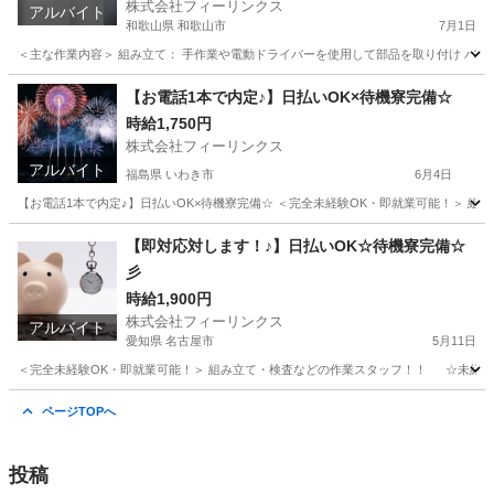
株式会社フィーリンクス
アルバイト
和歌山県 和歌山市
7月1日
＜主な作業内容＞ 組み立て： 手作業や電動ドライバーを使用して部品を取り付け バリ取
和歌山
和歌山市
工場
電動
【お電話1本で内定♪】日払いOK×待機寮完備☆
時給1,750円
株式会社フィーリンクス
アルバイト
福島県 いわき市
6月4日
【お電話1本で内定♪】日払いOK×待機寮完備☆ ＜完全未経験OK・即就業可能！＞ 組み立て
福島
いわき市
工場
時給
【即対応対します！♪】日払いOK☆待機寮完備☆
彡
時給1,900円
株式会社フィーリンクス
アルバイト
愛知県 名古屋市
5月11日
＜完全未経験OK・即就業可能！＞ 組み立て・検査などの作業スタッフ！！ ☆未経験でも高時
愛知
名古屋市
軽作業
時給
ページTOPへ
投稿