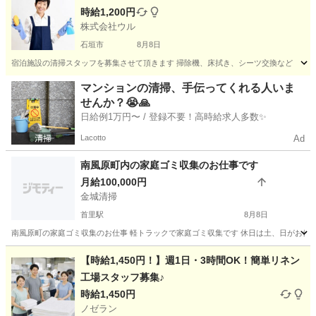
時給1,200円
株式会社ウル
石垣市
8月8日
宿泊施設の清掃スタッフを募集させて頂きます 掃除機、床拭き、シーツ交換など
沖縄
石垣市
軽作業
マンションの清掃、手伝ってくれる人いま
せんか？😭🙏
日給例1万円〜 / 登録不要！高時給求人多数✨
Lacotto
Ad
南風原町内の家庭ゴミ収集のお仕事です
月給100,000円
金城清掃
首里駅
8月8日
南風原町の家庭ゴミ収集のお仕事 軽トラックで家庭ゴミ収集です 休日は土、日がお休
沖縄
那覇市
首里駅
その他
軽トラック
【時給1,450円！】週1日・3時間OK！簡単リネン
工場スタッフ募集♪
時給1,450円
ノゼラン