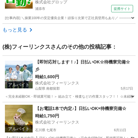
株式会社グロップ
り
浦添市
提携サイト
[仕事内容] ＼操業100年の安定優良企業！頑張り次第で正社員登用もあり／ ───────
沖縄
浦添市
工場
もっと見る
(株)フィーリンクス
さんのその他の投稿記事：
【即対応対します！♪】日払いOK☆待機寮完備☆
彡
時給1,600円
株式会社フィーリンクス
アルバイト
山梨県 南都留郡
5月17日
＜完全未経験OK・即就業可能！＞ 組み立て・検査などの作業スタッフ！！ ☆未経験でも高時給
山梨
南都留郡
工場
時給
【お電話1本で内定♪】日払いOK×待機寮完備☆
時給1,750円
株式会社フィーリンクス
アルバイト
石川県 七尾市
6月11日