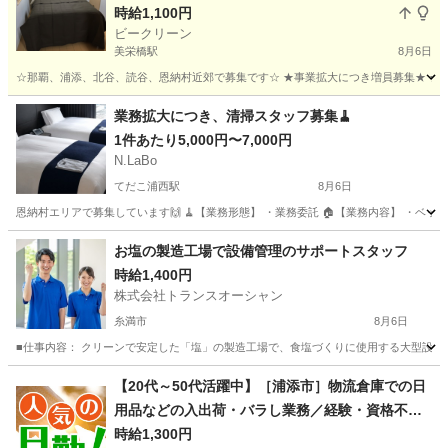
時給1,100円
ビークリーン
美栄橋駅
8月6日
☆那覇、浦添、北谷、読谷、恩納村近郊で募集です☆ ★事業拡大につき増員募集★ ★ダブ
沖縄
那覇市
美栄橋駅
清掃
恩納村
業務拡大につき、清掃スタッフ募集🧹
1件あたり5,000円〜7,000円
N.LaBo
てだこ浦西駅
8月6日
恩納村エリアで募集しています🙌 🧹【業務形態】 ・業務委託 🏠【業務内容】 ・ベッドメ
沖縄
国頭郡
てだこ浦西駅
清掃
スタッフ
お塩の製造工場で設備管理のサポートスタッフ
時給1,400円
株式会社トランスオーシャン
糸満市
8月6日
■仕事内容： クリーンで安定した「塩」の製造工場で、食塩づくりに使用する大型設備の
沖縄
糸満市
軽作業
製造工場
【20代～50代活躍中】［浦添市］物流倉庫での日
用品などの入出荷・バラし業務／経験・資格不問
／屋根付きの定温倉庫での作業／社員登用制度あ
時給1,300円