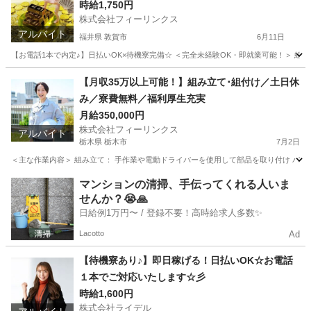
時給1,750円
株式会社フィーリンクス
アルバイト
福井県 敦賀市
6月11日
【お電話1本で内定♪】日払いOK×待機寮完備☆ ＜完全未経験OK・即就業可能！＞ 組み立て
福井
敦賀市
工場
時給
【月収35万以上可能！】組み立て･組付け／土日休
み／寮費無料／福利厚生充実
月給350,000円
株式会社フィーリンクス
アルバイト
栃木県 栃木市
7月2日
＜主な作業内容＞ 組み立て： 手作業や電動ドライバーを使用して部品を取り付け バリ取
栃木
栃木市
工場
電動
マンションの清掃、手伝ってくれる人いま
せんか？😭🙏
日給例1万円〜 / 登録不要！高時給求人多数✨
Lacotto
Ad
【待機寮あり♪】即日稼げる！日払いOK☆お電話
１本でご対応いたします☆彡
時給1,600円
株式会社ライデル