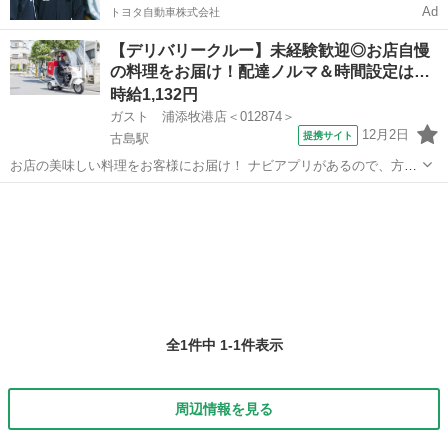
Ad
トヨタ自動車株式会社
【デリバリークルー】未経験歓迎◎お店自慢
の料理をお届け！配達ノルマ＆時間設定は…
時給1,132円
ガスト 浦添牧港店＜012874＞
12月2日
提携サイト
古島駅
お店の美味しい料理をお客様にお届け！ ナビアプリがあるので、方向
音痴の方も安心◎ 運転に慣れるまではお店の敷地内で練習するので安
沖縄
浦添市
古島駅
デリバリー
心してください！ ※［自動車］［バイク］を使っての配達をお願いし
ます。 アルバイト,パート ...
全1件中 1-1件表示
周辺情報を見る