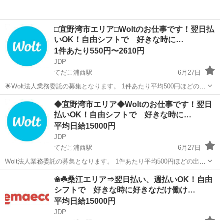
□宜野湾市エリア□Woltのお仕事です！翌日払
いOK！自由シフトで 好きな時に…
1件あたり550円〜2610円
JDP
てだこ浦西駅
6月27日
🌟Wolt法人業務委託の募集となります。 1件あたり平均500円ほどの出
来高報酬制となります。 お届け範囲が片道10分程度のデリバリーばか
沖縄
宜野湾市
てだこ浦西駅
配送
貨物
◆宜野湾市エリア◆Woltのお仕事です！翌日
りです。 短時間でたくさんの件数を配達したい方にも、近所で気軽
払いOK！自由シフトで 好きな時に…
に...
平均日給15000円
JDP
てだこ浦西駅
6月27日
Wolt法人業務委託の募集となります。 1件あたり平均500円ほどの出来
高報酬制となります。 お届け範囲が片道10分程度のデリバリーばかり
沖縄
宜野湾市
てだこ浦西駅
配送
貨物
❀☘️桑江エリア⇒翌日払い、週払いOK！自由
です。 短時間でたくさんの件数を配達したい方にも、近所で気軽に
シフトで 好きな時に好きなだけ働け…
配...
平均日給15000円
JDP