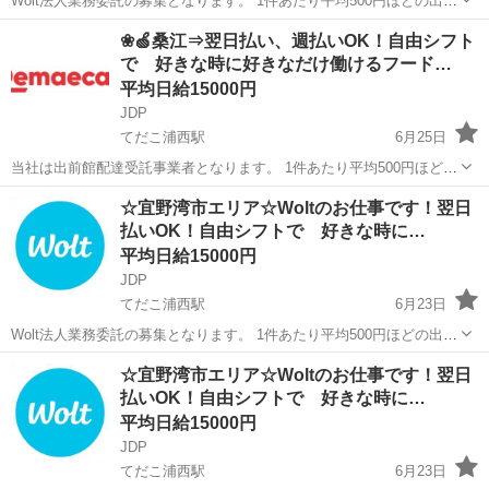
Wolt法人業務委託の募集となります。 1件あたり平均500円ほどの出来
高報酬制となります。 お届け範囲が片道10分程度のデリバリーばかり
沖縄
宜野湾市
てだこ浦西駅
配送
貨物
❀🍏桑江⇒翌日払い、週払いOK！自由シフト
です。 短時間でたくさんの件数を配達したい方にも、近所で気軽に
で 好きな時に好きなだけ働けるフード…
配...
平均日給15000円
JDP
てだこ浦西駅
6月25日
当社は出前館配達受託事業者となります。 1件あたり平均500円ほどの
出来高報酬制となります。 お届け範囲が片道10分程度のデリバリーば
沖縄
中頭郡
てだこ浦西駅
配送
出前館
☆宜野湾市エリア☆Woltのお仕事です！翌日
かりです。 短時間でたくさんの件数を配達したい方にも、近所で気軽
払いOK！自由シフトで 好きな時に…
に配...
平均日給15000円
JDP
てだこ浦西駅
6月23日
Wolt法人業務委託の募集となります。 1件あたり平均500円ほどの出来
高報酬制となります。 お届け範囲が片道10分程度のデリバリーばかり
沖縄
宜野湾市
てだこ浦西駅
配送
貨物
☆宜野湾市エリア☆Woltのお仕事です！翌日
です。 短時間でたくさんの件数を配達したい方にも、近所で気軽に
払いOK！自由シフトで 好きな時に…
配...
平均日給15000円
JDP
てだこ浦西駅
6月23日