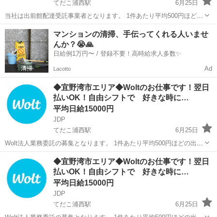
てだこ浦西駅
6月25日
当社は出前館配達受託事業者となります。 1件あたり平均500円ほどの
出来高報酬制となります。 お届け範囲が片道10分程度のデリバリーば
沖縄
中頭郡
てだこ浦西駅
配送
出前館
マンションの清掃、手伝ってくれる人いませ
かりです。 短時間でたくさんの件数を配達したい方にも、近所で気軽
んか？😭🙏
に配...
日給例1万円〜 / 登録不要！高時給求人多数✨
Ad
Lacotto
◆宜野湾市エリア◆Woltのお仕事です！翌日
払いOK！自由シフトで 好きな時に…
平均日給15000円
JDP
てだこ浦西駅
6月25日
Wolt法人業務委託の募集となります。 1件あたり平均500円ほどの出来
高報酬制となります。 お届け範囲が片道10分程度のデリバリーばかり
沖縄
宜野湾市
てだこ浦西駅
配送
貨物
◆宜野湾市エリア◆Woltのお仕事です！翌日
です。 短時間でたくさんの件数を配達したい方にも、近所で気軽に
払いOK！自由シフトで 好きな時に…
配...
平均日給15000円
JDP
てだこ浦西駅
6月25日