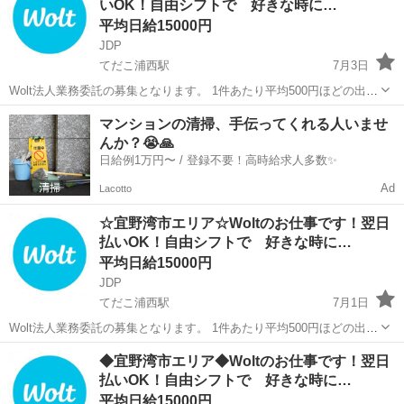
いOK！自由シフトで 好きな時に…
に配...
平均日給15000円
JDP
てだこ浦西駅
7月3日
Wolt法人業務委託の募集となります。 1件あたり平均500円ほどの出来
高報酬制となります。 お届け範囲が片道10分程度のデリバリーばかり
沖縄
宜野湾市
てだこ浦西駅
配送
貨物
マンションの清掃、手伝ってくれる人いませ
です。 短時間でたくさんの件数を配達したい方にも、近所で気軽に配
んか？😭🙏
達し...
日給例1万円〜 / 登録不要！高時給求人多数✨
Ad
Lacotto
☆宜野湾市エリア☆Woltのお仕事です！翌日
払いOK！自由シフトで 好きな時に…
平均日給15000円
JDP
てだこ浦西駅
7月1日
Wolt法人業務委託の募集となります。 1件あたり平均500円ほどの出来
高報酬制となります。 お届け範囲が片道10分程度のデリバリーばかり
沖縄
宜野湾市
てだこ浦西駅
配送
貨物
◆宜野湾市エリア◆Woltのお仕事です！翌日
です。 短時間でたくさんの件数を配達したい方にも、近所で気軽に配
払いOK！自由シフトで 好きな時に…
達し...
平均日給15000円