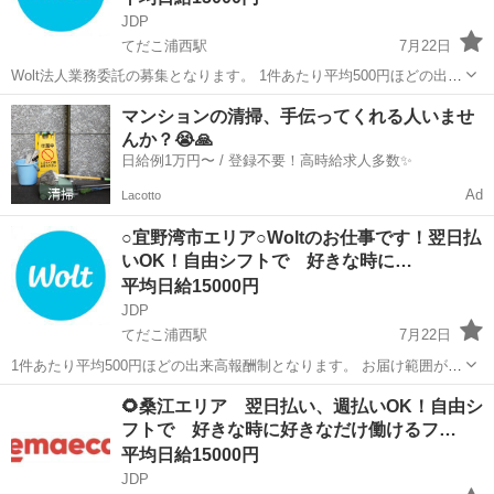
JDP
てだこ浦西駅
7月22日
Wolt法人業務委託の募集となります。 1件あたり平均500円ほどの出来
高報酬制となります。 お届け範囲が片道10分程度のデリバリーばかり
沖縄
宜野湾市
てだこ浦西駅
配送
貨物
マンションの清掃、手伝ってくれる人いませ
です。 短時間でたくさんの件数を配達したい方にも、近所で気軽に
んか？😭🙏
配...
日給例1万円〜 / 登録不要！高時給求人多数✨
Ad
Lacotto
○宜野湾市エリア○Woltのお仕事です！翌日払
いOK！自由シフトで 好きな時に…
平均日給15000円
JDP
てだこ浦西駅
7月22日
1件あたり平均500円ほどの出来高報酬制となります。 お届け範囲が片
道10分程度のデリバリーばかりです。 短時間でたくさんの件数を配達
沖縄
宜野湾市
てだこ浦西駅
配送
1件
🌻桑江エリア 翌日払い、週払いOK！自由シ
したい方にも、近所で気軽に配達したい方にも便利です。 原付・バイ
フトで 好きな時に好きなだけ働けるフ…
ク・車...
平均日給15000円
JDP