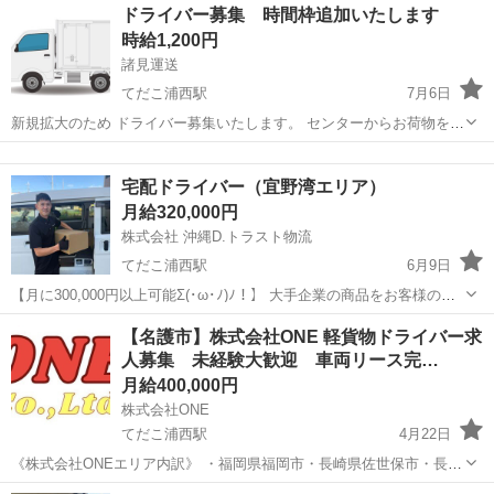
沖縄
沖縄市
てだこ浦西駅
ドライバー
スタッフ
ドライバー募集 時間枠追加いたします
ア 沖縄市〜中部地域メイン 勤務時間 21:00～翌3:00の6時間 年齢、男
時給1,200円
女...
諸見運送
てだこ浦西駅
7月6日
新規拡大のため ドライバー募集いたします。 センターからお荷物を受
け取り お届けするお仕事になります。 自分のライフスタイルに合うお
沖縄
宜野湾市
てだこ浦西駅
配送
仕事お探しなら お気軽に問い合わせください。 時間 1. 6:00〜12:00
宅配ドライバー（宜野湾エリア）
...
月給320,000円
株式会社 沖縄D.トラスト物流
てだこ浦西駅
6月9日
【月に300,000円以上可能Σ(･ω･ﾉ)ﾉ！】 大手企業の商品をお客様の個
人宅へお届けする、宅配ドライバーを募集いたします！ 軽貨物車両を
沖縄
宜野湾市
てだこ浦西駅
ドライバー
積み込み
【名護市】株式会社ONE 軽貨物ドライバー求
お持ちでなくてもOK！会社が低額で貸し出しいたします！ 未経験の
人募集 未経験大歓迎 車両リース完…
方の応募も可...
月給400,000円
株式会社ONE
てだこ浦西駅
4月22日
《株式会社ONEエリア内訳》 ・福岡県福岡市・長崎県佐世保市・長崎
県松浦市 ・福岡県久留米市・福岡県筑後市・佐賀県鳥栖市 ・福岡県朝
沖縄
名護市
てだこ浦西駅
物流
通販