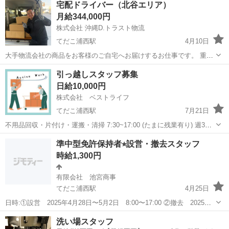
宅配ドライバー（北谷エリア）
倉市・福岡県八女市・福岡県大川市 ・佐賀県佐賀市・福岡県大牟田
月給344,000円
市・福岡県うきは ・福岡県北九...
株式会社 沖縄D.トラスト物流
てだこ浦西駅
4月10日
大手物流会社の商品をお客様のご自宅へお届けするお仕事です。 重た
い荷物は特になく、女性でもご活躍できますよ(^▽^)/ 初期費用0円で始
沖縄
浦添市
てだこ浦西駅
ドライバー
荷物
引っ越しスタッフ募集
められるお仕事🌟 12月は繁忙期シーズン🌟 どなたでも月収40万円以
日給10,000円
上狙える...
株式会社 ベストライフ
てだこ浦西駅
7月21日
不用品回収・片付け・運搬・清掃 7:30~17:00 (たまに残業有り) 週3日
以上出来る方、単発で入れる方 1日 10,000円保証 半日 5,000円保証 ※
沖縄
宜野湾市
てだこ浦西駅
引越し
スタッフ
準中型免許保持者⭐︎設営・撤去スタッフ
運転免許証お持ちの方 ※トラック、ユニック免許ある...
時給1,300円
有限会社 池宮商事
てだこ浦西駅
4月25日
日時:①設営 2025年4月28日〜5月2日 8:00〜17:00 ②撤去 2025年5
月6日17:00〜22:00、5月7.8日 8:00〜17:00 ※時間変動あり 時給:1300
沖縄
中頭郡
てだこ浦西駅
ドライバー
スタッフ
洗い場スタッフ
円 場所:アグレドーム北谷 ※お給料...