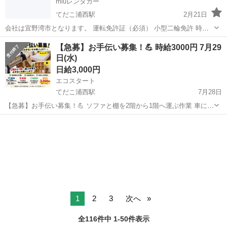
miuレンタカー
てだこ浦西駅
2月21日
会社は宜野湾市となります。 運転免許証（必須） 小型二輪免許 時給
¥1000〜 試用期間1ヶ月¥950 仕事内容:洗車、車配送、受付、事務
沖縄
宜野湾市
てだこ浦西駅
ドライバー
洗車
【急募】お手伝い募集！💪 時給3000円 7月29
https://instagram.com/miu_rent_a_car?ig...
日(水)
日給3,000円
エコスタート
てだこ浦西駅
7月28日
【急募】お手伝い募集！💪 ソファと棚を2階から1階へ運ぶ作業 車に載
せるまでのお手伝いをお願いします。 【作業内容】 ・ソファ、棚の搬
沖縄
うるま市
てだこ浦西駅
引越し
警察署
出（2階→1階） 車両への積み込み 【日時】 7月29日（水）10:00～
【場所...
1
2
3
次へ
全116件中 1-50件表示