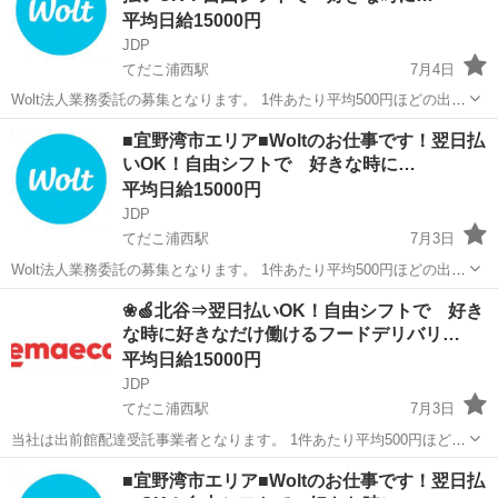
平均日給15000円
JDP
てだこ浦西駅
7月4日
Wolt法人業務委託の募集となります。 1件あたり平均500円ほどの出来
高報酬制となります。 お届け範囲が片道10分程度のデリバリーばかり
沖縄
宜野湾市
てだこ浦西駅
配送
貨物
■宜野湾市エリア■Woltのお仕事です！翌日払
です。 短時間でたくさんの件数を配達したい方にも、近所で気軽に配
いOK！自由シフトで 好きな時に…
達し...
平均日給15000円
JDP
てだこ浦西駅
7月3日
Wolt法人業務委託の募集となります。 1件あたり平均500円ほどの出来
高報酬制となります。 お届け範囲が片道10分程度のデリバリーばかり
沖縄
宜野湾市
てだこ浦西駅
配送
貨物
❀🍏北谷⇒翌日払いOK！自由シフトで 好き
です。 短時間でたくさんの件数を配達したい方にも、近所で気軽に
な時に好きなだけ働けるフードデリバリ…
配...
平均日給15000円
JDP
てだこ浦西駅
7月3日
当社は出前館配達受託事業者となります。 1件あたり平均500円ほどの
出来高報酬制となります。 お届け範囲が片道10分程度のデリバリーば
沖縄
中頭郡
てだこ浦西駅
配送
出前館
■宜野湾市エリア■Woltのお仕事です！翌日払
かりです。 短時間でたくさんの件数を配達したい方にも、近所で気軽