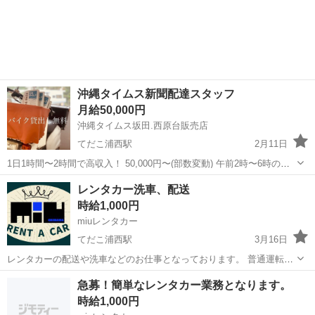
来高報酬制となります。 お届け範囲が片道10分程度のデリバリーばか
沖縄
宜野湾市
てだこ浦西駅
配送
貨物
りです。 短時間でたくさんの件数を配達したい方にも、近所で気軽
に...
沖縄タイムス新聞配達スタッフ
月給50,000円
沖縄タイムス坂田.西原台販売店
てだこ浦西駅
2月11日
1日1時間〜2時間で高収入！ 50,000円〜(部数変動) 午前2時〜6時の間
に区域の読者に新聞を配達する業務になります。 やる気のある方募
沖縄
中頭郡
てだこ浦西駅
新聞配達
スタッフ
レンタカー洗車、配送
集！ バイクに乗れる方、バイク貸出し🆗 詳しくは面談にてご説明し
時給1,000円
ま...
miuレンタカー
てだこ浦西駅
3月16日
レンタカーの配送や洗車などのお仕事となっております。 普通運転免
許必須。 小型二輪免許優遇となっております。
沖縄
中頭郡
てだこ浦西駅
ドライバー
洗車
急募！簡単なレンタカー業務となります。
時給1,000円