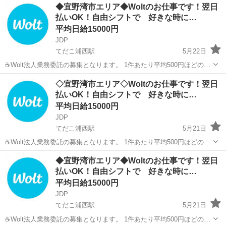
沖縄
宜野湾市
てだこ浦西駅
配送
貨物
◆宜野湾市エリア◆Woltのお仕事です！翌日
りです。 短時間でたくさんの件数を配達したい方にも、近所で気軽に
払いOK！自由シフトで 好きな時に…
配達...
平均日給15000円
JDP
てだこ浦西駅
5月22日
☕Wolt法人業務委託の募集となります。 1件あたり平均500円ほどの出
来高報酬制となります。 お届け範囲が片道10分程度のデリバリーばか
沖縄
宜野湾市
てだこ浦西駅
配送
貨物
◇宜野湾市エリア◇Woltのお仕事です！翌日
りです。 短時間でたくさんの件数を配達したい方にも、近所で気軽
払いOK！自由シフトで 好きな時に…
に...
平均日給15000円
JDP
てだこ浦西駅
5月21日
☕Wolt法人業務委託の募集となります。 1件あたり平均500円ほどの出
来高報酬制となります。 お届け範囲が片道10分程度のデリバリーばか
沖縄
宜野湾市
てだこ浦西駅
配送
貨物
◆宜野湾市エリア◆Woltのお仕事です！翌日
りです。 短時間でたくさんの件数を配達したい方にも、近所で気軽
払いOK！自由シフトで 好きな時に…
に...
平均日給15000円
JDP
てだこ浦西駅
5月21日
☕Wolt法人業務委託の募集となります。 1件あたり平均500円ほどの出