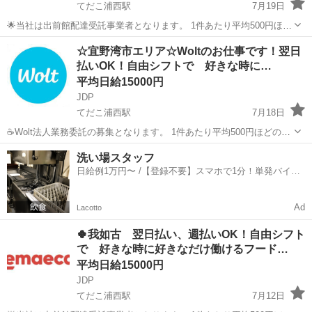
てだこ浦西駅
7月19日
🌟当社は出前館配達受託事業者となります。 1件あたり平均500円ほど
の出来高報酬制となります。 お届け範囲が片道10分程度のデリバリー
沖縄
中頭郡
てだこ浦西駅
配送
出前館
☆宜野湾市エリア☆Woltのお仕事です！翌日
ばかりです。 短時間でたくさんの件数を配達したい方にも、近所で気
払いOK！自由シフトで 好きな時に…
軽に...
平均日給15000円
JDP
てだこ浦西駅
7月18日
☕Wolt法人業務委託の募集となります。 1件あたり平均500円ほどの出
来高報酬制となります。 お届け範囲が片道10分程度のデリバリーばか
沖縄
宜野湾市
てだこ浦西駅
配送
貨物
洗い場スタッフ
りです。 短時間でたくさんの件数を配達したい方にも、近所で気軽
日給例1万円〜 /【登録不要】スマホで1分！単発バイト
に...
一括検索✨
Ad
Lacotto
🍀我如古 翌日払い、週払いOK！自由シフト
で 好きな時に好きなだけ働けるフード…
平均日給15000円
JDP
てだこ浦西駅
7月12日