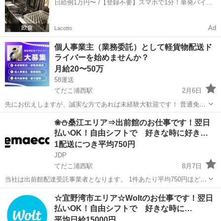
日給例1万円〜 /【登録不要】スマホで1分！単発バイト
一括検索✨
Ad
Lacotto
個人事業主（業務委託）として軽貨物配送ド
ライバーを始めませんか？
月給20〜50万
58運送
てだこ浦西駅
2月6日
先にお伝えしますが、誠実な方であれば未経験大歓迎です！ 普通免許
さえあればどなたでもできるお仕事です♪ 大手配送企業からのお仕事
沖縄
国頭郡
てだこ浦西駅
物流
個人事業主
❀⛄桑江エリア⇒出前館のお仕事です！翌日
なので安定しています。 軽貨物業務委託とは個人事業主扱いのため、
払いOK！自由シフトで 好きな時に好き…
会社からのサポートが...
1配送につき平均750円
JDP
てだこ浦西駅
8月7日
当社は出前館配達受託事業者となります。 1件あたり平均750円ほどの
出来高報酬制となります。 お届け範囲が片道10分程度のデリバリーば
沖縄
中頭郡
てだこ浦西駅
配送
出前館
☆宜野湾市エリア☆Woltのお仕事です！翌日
かりです。 短時間でたくさんの件数を配達したい方にも、近所で気軽
払いOK！自由シフトで 好きな時に…
に配...
平均日給15000円