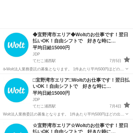
◆宜野湾市エリア◆Woltのお仕事です！翌日
払いOK！自由シフトで 好きな時に…
平均日給15000円
JDP
てだこ浦西駅
7月5日
☕Wolt法人業務委託の募集となります。 1件あたり平均500円ほどの出
来高報酬制となります。 お届け範囲が片道10分程度のデリバリーばか
沖縄
宜野湾市
てだこ浦西駅
配送
貨物
□宜野湾市エリア□Woltのお仕事です！翌日払
りです。 短時間でたくさんの件数を配達したい方にも、近所で気軽
いOK！自由シフトで 好きな時に…
に...
平均日給15000円
JDP
てだこ浦西駅
7月4日
Wolt法人業務委託の募集となります。 1件あたり平均500円ほどの出来
高報酬制となります。 お届け範囲が片道10分程度のデリバリーばかり
沖縄
宜野湾市
てだこ浦西駅
配送
貨物
☆宜野湾市エリア☆Woltのお仕事です！翌日
です。 短時間でたくさんの件数を配達したい方にも、近所で気軽に配
払いOK！自由シフトで 好きな時に…
達し...