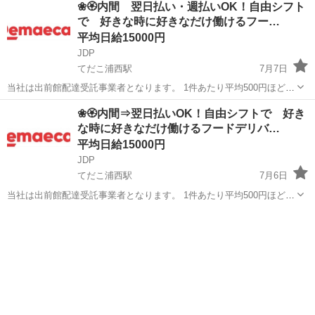
❀🏵️内間 翌日払い・週払いOK！自由シフト
で 好きな時に好きなだけ働けるフー…
平均日給15000円
JDP
てだこ浦西駅
7月7日
当社は出前館配達受託事業者となります。 1件あたり平均500円ほどの
出来高報酬制となります。 お届け範囲が片道10分程度のデリバリーば
沖縄
中頭郡
てだこ浦西駅
配送
出前館
❀🏵️内間⇒翌日払いOK！自由シフトで 好き
かりです。 短時間でたくさんの件数を配達したい方にも、近所で気軽
な時に好きなだけ働けるフードデリバ…
に配...
平均日給15000円
JDP
てだこ浦西駅
7月6日
当社は出前館配達受託事業者となります。 1件あたり平均500円ほどの
出来高報酬制となります。 お届け範囲が片道10分程度のデリバリーば
沖縄
中頭郡
てだこ浦西駅
配送
出前館
かりです。 短時間でたくさんの件数を配達したい方にも、近所で気軽
に配...