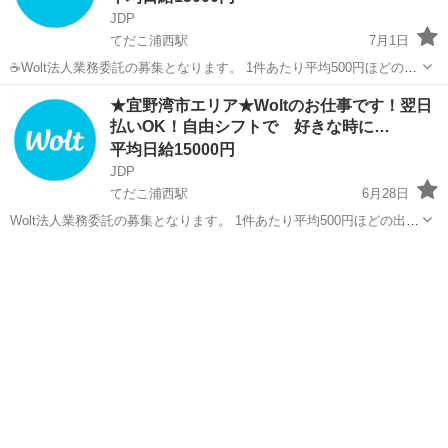
JDP
てだこ浦西駅
7月1日
☕Wolt法人業務委託の募集となります。 1件あたり平均500円ほどの出
来高報酬制となります。 お届け範囲が片道10分程度のデリバリーばか
沖縄
宜野湾市
てだこ浦西駅
配送
貨物
★宜野湾市エリア★Woltのお仕事です！翌日
りです。 短時間でたくさんの件数を配達したい方にも、近所で気軽
払いOK！自由シフトで 好きな時に…
に...
平均日給15000円
JDP
てだこ浦西駅
6月28日
Wolt法人業務委託の募集となります。 1件あたり平均500円ほどの出来
高報酬制となります。 お届け範囲が片道10分程度のデリバリーばかり
沖縄
宜野湾市
てだこ浦西駅
配送
貨物
です。 短時間でたくさんの件数を配達したい方にも、近所で気軽に
配...