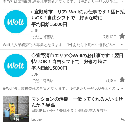
🌟当社は出前館配達受託事業者となります。 1件あたり平均500円ほど
の出来高報酬制となります。 お届け範囲が片道10分程度のデリバリー
沖縄
宜野湾市
てだこ浦西駅
配送
出前館
□宜野湾市エリア□Woltのお仕事です！翌日払
ばかりです。 短時間でたくさんの件数を配達したい方にも、近所で気
いOK！自由シフトで 好きな時に…
軽に...
平均日給15000円
JDP
てだこ浦西駅
7月12日
Wolt法人業務委託の募集となります。 1件あたり平均500円ほどの出来
高報酬制となります。 お届け範囲が片道10分程度のデリバリーばかり
沖縄
宜野湾市
てだこ浦西駅
配送
貨物
◇宜野湾市エリア◇Woltのお仕事です！翌日
です。 短時間でたくさんの件数を配達したい方にも、近所で気軽に
払いOK！自由シフトで 好きな時に…
配...
平均日給15000円
JDP
てだこ浦西駅
7月8日
☕Wolt法人業務委託の募集となります。 1件あたり平均500円ほどの出
来高報酬制となります。 お届け範囲が片道10分程度のデリバリーばか
沖縄
宜野湾市
てだこ浦西駅
配送
貨物
マンションの清掃、手伝ってくれる人いませ
りです。 短時間でたくさんの件数を配達したい方にも、近所で気軽
んか？😭🙏
に...
日給例1万円〜 / 登録不要！高時給求人多数✨
Ad
Lacotto