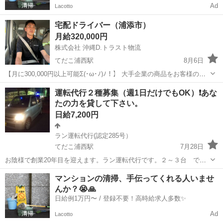
Ad
Lacotto
宅配ドライバー（浦添市）
月給320,000円
株式会社 沖縄D.トラスト物流
てだこ浦西駅
8月6日
【月に300,000円以上可能Σ(･ω･ﾉ)ﾉ！】 大手企業の商品をお客様の個
人宅へお届けする、宅配ドライバーを募集いたします！ 軽貨物車両を
沖縄
浦添市
てだこ浦西駅
ドライバー
積み込み
運転代行２種募集（週1日だけでもOK）❗️あな
お持ちでなくてもOK！会社が低額で貸し出しいたします！ 未経験の
たの力を貸して下さい。
方の応募も可...
日給7,200円
ラン運転代行(認定285号）
てだこ浦西駅
7月28日
お陰様で創業20年目を迎えます。ラン運転代行です。２～３台 で良
く宜野湾市近郊を稼働させて貰っています。スタッフ皆さん勤続年数
沖縄
宜野湾市
てだこ浦西駅
ドライバー
スタッフ
マンションの清掃、手伝ってくれる人いませ
も長く、女性スタッフも頑張っております。融通の利く働きやすい 環
んか？😭🙏
境にある職場だと思います。 ★...
日給例1万円〜 / 登録不要！高時給求人多数✨
Ad
Lacotto