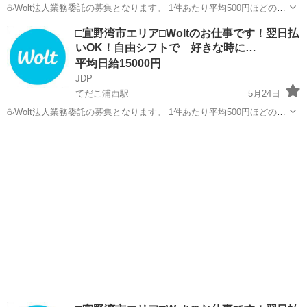
☕Wolt法人業務委託の募集となります。 1件あたり平均500円ほどの出
来高報酬制となります。 お届け範囲が片道10分程度のデリバリーばか
沖縄
宜野湾市
てだこ浦西駅
配送
貨物
□宜野湾市エリア□Woltのお仕事です！翌日払
りです。 短時間でたくさんの件数を配達したい方にも、近所で気軽
いOK！自由シフトで 好きな時に…
に...
平均日給15000円
JDP
てだこ浦西駅
5月24日
☕Wolt法人業務委託の募集となります。 1件あたり平均500円ほどの出
来高報酬制となります。 お届け範囲が片道10分程度のデリバリーばか
沖縄
宜野湾市
てだこ浦西駅
配送
貨物
りです。 短時間でたくさんの件数を配達したい方にも、近所で気軽
に...