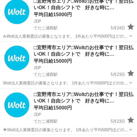
□宜野湾市エリア□Woltのお仕事です！翌日払
いOK！自由シフトで 好きな時に…
平均日給15000円
JDP
てだこ浦西駅
5月24日
☕Wolt法人業務委託の募集となります。 1件あたり平均500円ほどの出
来高報酬制となります。 お届け範囲が片道10分程度のデリバリーばか
沖縄
宜野湾市
てだこ浦西駅
配送
貨物
□宜野湾市エリア□Woltのお仕事です！翌日払
りです。 短時間でたくさんの件数を配達したい方にも、近所で気軽
いOK！自由シフトで 好きな時に…
に...
平均日給15000円
JDP
てだこ浦西駅
5月23日
Wolt法人業務委託の募集となります。 1件あたり平均500円ほどの出来
高報酬制となります。 お届け範囲が片道10分程度のデリバリーばかり
沖縄
宜野湾市
てだこ浦西駅
配送
貨物
□宜野湾市エリア□Woltのお仕事です！翌日払
です。 短時間でたくさんの件数を配達したい方にも、近所で気軽に
いOK！自由シフトで 好きな時に…
配...
平均日給15000円
JDP
てだこ浦西駅
5月23日
🌟Wolt法人業務委託の募集となります。 1件あたり平均500円ほどの出
来高報酬制となります。 お届け範囲が片道10分程度のデリバリーばか