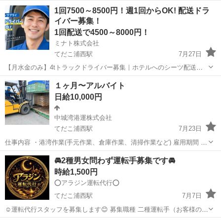
1回7500～8500円！週1回からOK! 配送ドラ
イバー募集！
1回配送で4500～8000円！
ミナト株式会社
てだこ浦西駅
7月27日
【月水金のみ】4tトラックドライバー募集｜ホテルへのシーツ配送・
回収 ホテルや宿泊施設へシーツを配送し、使用済みリネンを回収して
沖縄
国頭郡
てだこ浦西駅
ドライバー
恩納村
１ヶ月〜アルバイト
いただくお仕事です。 出発地は宜野座村127番地。 読谷村・恩納村・
日給10,000円
今帰仁村方面な...
中城湾港運株式会社
てだこ浦西駅
7月23日
仕事内容 ・港湾作業(手元作業、倉庫作業、清掃作業など) 雇用期間 ・
7月〜 雇用形態 ・アルバイト 貸与 ・ヘルメット、革手袋など貸与有
沖縄
沖縄市
てだこ浦西駅
その他
手元
🚘️2種男女問わず運転手募集です🚘️
(持参出来る方は持参ください) 年齢 ・18歳〜40...
時給1,500円
⭕️アラジン運転代行⭕️
てだこ浦西駅
7月7日
☺️運転代行スタッフを募集します😊 募集職種 二種運転手（お客様の車
を運転） 応募資格 【二種運転手】 普通自動車第二種免許保有者 エリ