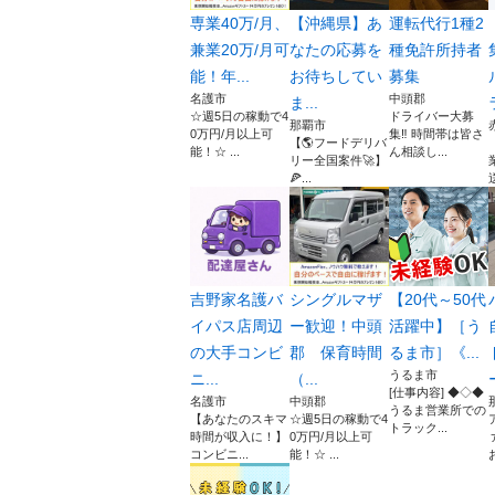
専業40万/月、
【沖縄県】あ
運転代行1種2
兼業20万/月可
なたの応募を
種免許所持者
能！年...
お待ちしてい
募集
名護市
中頭郡
ま...
☆週5日の稼動で4
ドライバー大募
那覇市
0万円/月以上可
集‼️ 時間帯は皆さ
【🌎フードデリバ
能！☆ ...
ん相談し...
リー全国案件🚀】
🍕...
吉野家名護バ
シングルマザ
【20代～50代
イパス店周辺
ー歓迎！中頭
活躍中】［う
の大手コンビ
郡 保育時間
るま市］《...
うるま市
ニ...
（...
[仕事内容] ◆◇◆
名護市
中頭郡
うるま営業所での
【あなたのスキマ
☆週5日の稼動で4
トラック...
時間が収入に！】
0万円/月以上可
コンビニ...
能！☆ ...