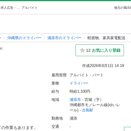
軽貨物、家具家電配送 (浜田隆) 古島のドライバーの無料求人広告・アルバイト・バイト募集情報｜ジモティー
アルバイト
地元の掲示
ー
沖縄県のドライバー
浦添市のドライバー
軽貨物、家具家電配送
ia）
12
お気に入り登録
作成
2026年8月1日 14:19
雇用形態
アルバイト・パート
業種
ドライバー
給与
時給1,100円
地域
浦添市
 - 宮城（字）
沖縄都市モノレール線(ゆいレ
ール) - 
古島駅
勤務地
浦添
交通
-
の作業もあります。
