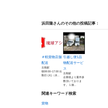
浜田隆
さんのその他の投稿記事：
＃軽貨物店舗
引越し便1品
配送
物配送サービ
古島駅
ス
朝08:00~17:00 出
古島駅
勤日 (火)（水...
企業様より案件多
数頂いておりま
す。 1.個...
関連キーワード検索
貨物