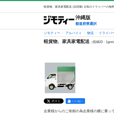
沖縄
版
都道府県選択
ジモティー
アルバイト
物流
ドライバ
軽貨物、家具家電配送
（投稿ID : 1gnr
ポスト
いいね！
企業様からのご依頼の為企業様の横に乗って