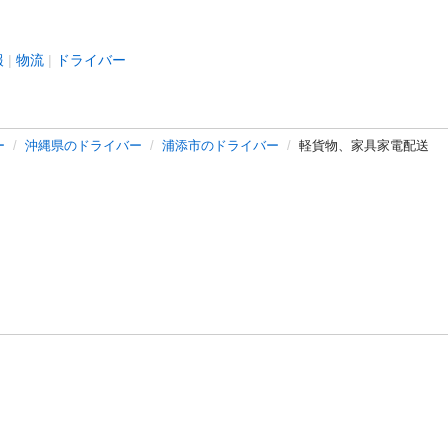
報
物流
ドライバー
ー
沖縄県のドライバー
浦添市のドライバー
軽貨物、家具家電配送
バシーポリシー
プライバシー・ステートメント
健全化に資する運用
プ
ご利用ガイド
フリーワードで探す
特定商取引法の表示
利用