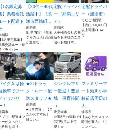
【1名限定募
【20代～40代
宅配ドライバ
宅配ドライバ
集】業務委託
活躍中】［糸
ー（那覇エリ
ー（浦添市）
てだこ浦西駅
ルート配送ド
満市西崎町...
ア）
【月に300,000円
糸満市
赤嶺駅
ラ...
以上可能Σ(･ω･
[仕事内容] 《生ま
大手物流会社の商
赤嶺駅
ﾉ)...
ぐろの仕入れ実績
品をお客様のご自
【1名限定募集】
が豊富な...
宅へお届けす...
業務委託ルート配
送ドライバー...
バイク又は軽
★2tトラッ
シングルマザ
ファミリーマ
自動車でフー
ク・ルート配
ー歓迎！豊見
ート港川小学
ドデリバリ
送スタッフ★
城 保育時間
校前店周辺の
糸満市
ー！...
（...
大...
■仕事内容： 【こ
那覇市
豊見城市
浦添市
こがおすすめ】
アプリに配達オフ
☆週5日の稼動で4
【あなたのスキマ
難しい...
ァーが入ったら、
0万円/月以上可
時間が収入に！】
お料理を取り...
能！☆ ...
コンビニ...