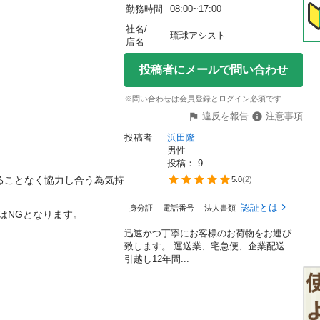
勤務時間
08:00~17:00
社名/
琉球アシスト
店名
投稿者にメールで問い合わせ
※問い合わせは会員登録とログイン必須です
違反を報告
注意事項
投稿者
浜田隆
男性
投稿： 
9
ることなく協力し合う為気持
5.0
(
2
)
認証とは
身分証
電話番号
法人書類
NGとなります。

迅速かつ丁寧にお客様のお荷物をお運び
致します。 運送業、宅急便、企業配送
引越し12年間...