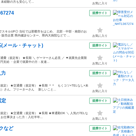
 未経験の方も安心して...
お気に入り
7274
提携サイト
でスキルUP◎ 当社では那覇市をはじめ、 北部・中部・南部のお
売企業 県内健診センター、県内大病院などで ...
お気に入り
(メール・チャット)
提携サイト
交通費（規定有） ★長期 ＼ ゲーマーさん必見 ／ ▼就業先企業限
支給 ・企業で就業中の方：友達...
お気に入り
入力
提携サイト
規定） ★交通費（規定有） ★長期 ＊＊ もくコツ×TELなし×未
）さん、フリーターさん 新しいこと...
お気に入り
選定
提携サイト
規定） ★交通費（規定有） ★長期 ★車通勤OK ＼ 人気のTELな
お仕事決まった方：入社半年...
お気に入り
クなど
提携サイト