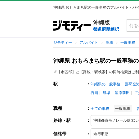
沖縄県 おもろまち駅の一般事務のアルバイト・バ
沖縄版
都道府県選択
ジモティー
アルバイト
事務
一般事務
沖縄県 おもろまち駅の一般事務
※【市区郡】と【路線・駅検索】の同時検索はご利
駅
：
沖縄県の一般事務
那覇空
石嶺
経塚
浦添前田
て
職種
：
全ての事務
一般事務
路線・駅
：
価格帯
：