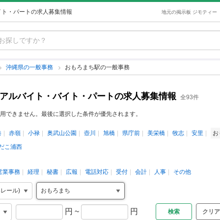
イト・パートの求人募集情報
地元の掲示板 ジモティー
沖縄県の一般事務
おもろまち駅の一般事務
のアルバイト・バイト・パートの求人募集情報
全93件
用できません。最後に選択した条件が優先されます。
港
赤嶺
小禄
奥武山公園
壺川
旭橋
県庁前
美栄橋
牧志
安里
お
だこ浦西
営業事務
経理
秘書
広報
電話対応
受付
会計
人事
その他
円
~
円
クリア