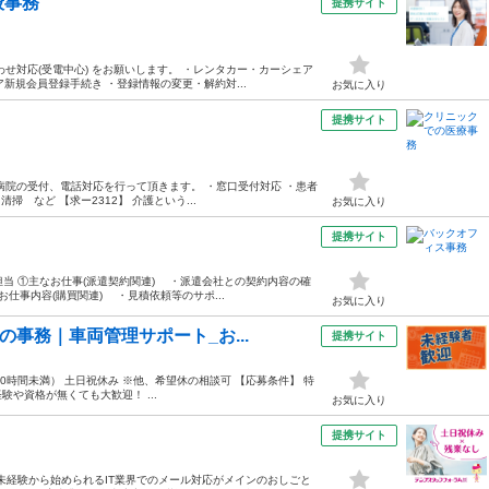
般事務
提携サイト
せ対応(受電中心) をお願いします。 ・レンタカー・カーシェア
ア新規会員登録手続き ・登録情報の変更・解約対...
お気に入り
提携サイト
病院の受付、電話対応を行って頂きます。 ・窓口受付対応 ・患者
 など 【求ー2312】 介護という...
お気に入り
提携サイト
担当 ①主なお仕事(派遣契約関連) ・派遣会社との契約内容の確
仕事内容(購買関連) ・見積依頼等のサポ...
お気に入り
の事務｜車両管理サポート_お...
提携サイト
（月10時間未満） 土日祝休み ※他、希望休の相談可 【応募条件】 特
験や資格が無くても大歓迎！ ...
お気に入り
提携サイト
未経験から始められるIT業界でのメール対応がメインのおしごと