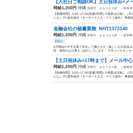
【入社日ご相談OK】土日祝休み×メー
時給1,200円
沖縄
那覇市
おもろまち駅
一般事務
【勤務時間】 9:00~17:00(実働7時間) ※残業ほぼ無し
になし PC基本操作（キーボード入力・マウス操作） 事務経
金融会社の秘書業務_NHT1373140
時給1,200円
沖縄
那覇市
おもろまち駅
一般事務
日払い
4月開始の大手企業で安定して働けます！嬉しい土日祝休み
部・南部のお仕事をご紹介しています！ 大手コールセンター
【土日祝休み×17時まで】メール中心
時給1,200円
沖縄
那覇市
おもろまち駅
一般事務
【勤務時間】 9:00~17:00(実働7時間) ※残業ほぼ無し
になし PC基本操作（キーボード入力・マウス操作） 事務経