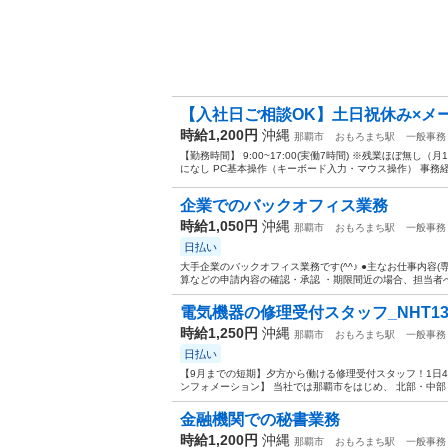
【入社日ご相談OK】土日祝休み×メー
時給1,200円
沖縄
那覇市
おもろまち駅
一般事務
【勤務時間】 9:00~17:00(実働7時間) ※残業ほぼ無し
になし PC基本操作（キーボード入力・マウス操作） 事務経
企業でのバックオフィス業務
時給1,050円
沖縄
那覇市
おもろまち駅
一般事務
日払い
大手企業のバックオフィス業務です(^^♪ ●主なお仕事内容
算などの申請内容の確認・承認 ・期限間近の場合、担当者へお
電気機器の修理受付スタッフ_NHT134
時給1,250円
沖縄
那覇市
おもろまち駅
一般事務
日払い
【9月までの短期】夕方から働ける修理受付スタッフ！1日
ンフォメーション】 当社では那覇市をはじめ、 北部・中部・
金融機関での秘書業務
時給1,200円
沖縄
那覇市
おもろまち駅
一般事務