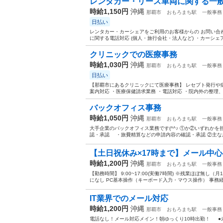
レンタカー・リース車両に関する一
時給1,150円
沖縄
那覇市
おもろまち駅
一般事務
日払い
レンタカー・カーシェアをご利用のお客様からの お問い合わ
に関する電話対応 (個人・旅行会社・法人など) ・カーシェ
クリニックでの医療事務
時給1,030円
沖縄
那覇市
おもろまち駅
一般事務
日払い
【那覇市にあるクリニックにて医療事務】 レセプト発行や
案内対応 ・医療保健請求業務 ・電話対応 ・院内外の整理、清掃
バックオフィス事務
時給1,050円
沖縄
那覇市
おもろまち駅
一般事務
大手企業のバックオフィス業務です(^^♪ ①か②いずれかを
認・承認 ・旅費精算などの申請内容の確認・承認 ②主なお
【土日祝休み×17時まで】メール中心
時給1,200円
沖縄
那覇市
おもろまち駅
一般事務
【勤務時間】 9:00~17:00(実働7時間) ※残業ほぼ無し
になし PC基本操作（キーボード入力・マウス操作） 事務経
IT業界でのメール対応
時給1,200円
沖縄
那覇市
おもろまち駅
一般事務
電話なし！メール対応メイン！朝ゆっくり10時出勤！ ●