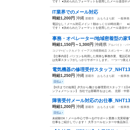
です！ ●決められたフォーマットを使用したメール送信やメー
IT業界でのメール対応
時給1,200円
沖縄
那覇市
おもろまち駅
一般事務
電話なし！メール対応メイン！朝ゆっくり10時出勤！ ●
です！ ●決められたフォーマットを使用したメール送信やメー
事務・オペレーター/地域密着型の家電
時給1,150円～1,300円
沖縄県
アルバイト・パ
コジマ×ビックカメラ イーアス沖縄豊崎店
スポンサー：求
【仕事内容】パソコンを利用した簡単な事務作業、電話応対
は先輩スタッフがしっかりサポートします。 一つ一つ覚える
電気機器の修理受付スタッフ_NHT134
時給1,250円
沖縄
那覇市
おもろまち駅
一般事務
日払い
【9月までの短期】夕方から働ける修理受付スタッフ！1日
ンフォメーション】 当社では那覇市をはじめ、 北部・中部・
障害受付メール対応のお仕事_NHT136
時給1,200円
沖縄
那覇市
おもろまち駅
一般事務
日払い
未経験OK！メール中心で学べるITサポート業務☆充実研修
仕事をご紹介しています！ 大手コールセンターや食品加工・販