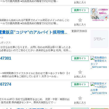
ルでの案内業務 ●自由度高めの職場でのびのび働...
お気に入り
提携サイト
未経験から始められるIT業界でのメール対応がメインのおしごと
ルでの案内業務 ●自由度高めの職場でのびのび働...
お気に入り
更新07月06日
量販店”コジマ”のアルバイト採用情...
ート
人ボックス
が主なお仕事になります。 お問い合わせ内容は様々! 困ったとき
必要はないのでご安心ください 具体的なお仕事は 社内、社外...
7301
提携サイト
4～6時間勤務◎ライフスタイルに合わせて選べるシフト制◎ 【イ
南部のお仕事をご紹介しています！ 大手コールセ...
お気に入り
7274
提携サイト
でスキルUP◎ 当社では那覇市をはじめ、 北部・中部・南部のお
売企業 県内健診センター、県内大病院などで ...
お気に入り