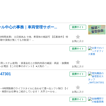
ル中心の事務｜車両管理サポー...
提携サイト
（月10時間未満） 土日祝休み ※他、希望休の相談可 【応募条件】 特
験や資格が無くても大歓迎！ ...
お気に入り
提携サイト
(専用システム使用) ・派遣会社との契約内容の確認・承認 ・旅費精
電話 【この仕事のポイント】 ●人気の「...
お気に入り
7301
提携サイト
4～6時間勤務◎ライフスタイルに合わせて選べるシフト制◎ 【イ
南部のお仕事をご紹介しています！ 大手コールセ...
お気に入り
提携サイト