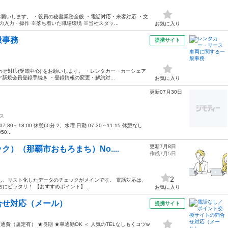
願いします。 ・役員の秘書業務全般 ・電話対応・来客対応 ・文
入力・操作 ※落ち着いた職場環境 ※当社スタッ...
お気に入り
般事務
提携サイト
せ対応(受電中心) をお願いします。 ・レンタカー・カーシェア
ア新規会員登録手続き ・登録情報の変更・解約対...
お気に入り
更新07月30日
ス
～18:00 休憩60分 2、水曜 日勤 07:30～11:15 休憩なし
0...
更新7月8日
）（那覇市おもろまち）No....
作成7月5日
2
し、リスト化したデータのチェックがメインです。 電話対応は、
にピッタリ！ 【おすすめポイント】...
お気に入り
合せ対応（メール）
提携サイト
通費（規定有） ★長期 ★車通勤OK ＜ 人気のTELなしもくコツw