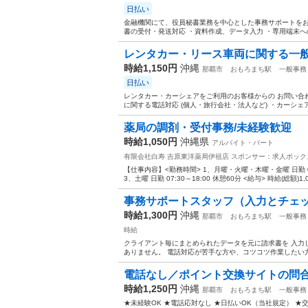
日払い
金融機関にて、役員秘書業務を中心とした事務サポートをお
書の受付・発送対応 ・資料作成、データ入力 ・専用端末への
レンタカー・リース車両に関する一
時給1,150円
沖縄
那覇市
おもろまち駅
一般事務
日払い
レンタカー・カーシェアをご利用のお客様からの お問い合わ
に関する電話対応 (個人・旅行会社・法人など) ・カーシェ
薬局の調剤・受付事務/未経験歓迎
時給1,050円
沖縄県
アルバイト・パート
有限会社白寿 吉原東洋薬局伊祖店
スポンサー：求人ボック
【仕事内容】<勤務時間> 1、月曜・火曜・木曜・金曜 日勤 07:30
3、土曜 日勤 07:30～18:00 休憩60分 <給与> 時給(総額)1,05
事務サポートスタッフ（入力とチェック
時給1,300円
沖縄
那覇市
おもろまち駅
一般事務
時給
クライアント毎にまとめられたデータを元に請求書を 入力
ありません。 電話対応が苦手な方や、コツコツ作業したい方
電話なし／ポイント交換サイトの問
時給1,250円
沖縄
那覇市
おもろまち駅
一般事務
★未経験OK ★電話応対なし ★日払いOK（当社規定） ★交