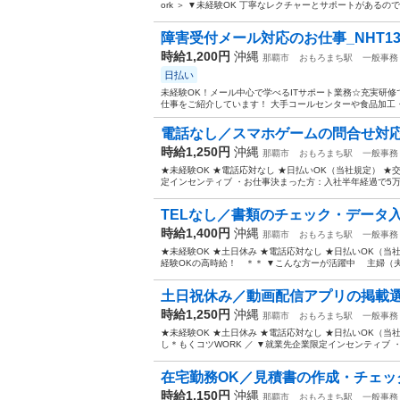
ork ＞ ▼未経験OK 丁寧なレクチャーとサポートがあるので
障害受付メール対応のお仕事_NHT136
時給1,200円
沖縄
那覇市
おもろまち駅
一般事務
日払い
未経験OK！メール中心で学べるITサポート業務☆充実研修
仕事をご紹介しています！ 大手コールセンターや食品加工・販
電話なし／スマホゲームの問合せ対応
時給1,250円
沖縄
那覇市
おもろまち駅
一般事務
★未経験OK ★電話応対なし ★日払いOK（当社規定） ★
定インセンティブ ・お仕事決まった方：入社半年経過で5万円
TELなし／書類のチェック・データ
時給1,400円
沖縄
那覇市
おもろまち駅
一般事務
★未経験OK ★土日休み ★電話応対なし ★日払いOK（当社
経験OKの高時給！ ＊＊ ▼こんな方ーが活躍中 主婦（夫
土日祝休み／動画配信アプリの掲載
時給1,250円
沖縄
那覇市
おもろまち駅
一般事務
★未経験OK ★土日休み ★電話応対なし ★日払いOK（当社
し＊もくコツWORK ／ ▼就業先企業限定インセンティブ ・
在宅勤務OK／見積書の作成・チェッ
時給1,150円
沖縄
那覇市
おもろまち駅
一般事務