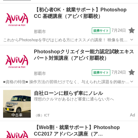
【初心者OK・就業サポート】Photoshop
CC 基礎講座（アビバ 那覇校）
7月24日
提携サイト
那覇市
これからPhotoshopを学びはじめる方にオススメの講座！ 映像を視聴
しながら操作を行い、操作の基本からPhotohopの醍醐味である画像合
沖縄
那覇市
Photoshop
Photoshopクリエイター能力認定試験エキス
成や画像加工のスキルまで学習していきます。 実際の制作時に活かし
パート対策講座（アビバ 那覇校）
やすいよう、「何...
7月24日
提携サイト
那覇市
■資格の特徴■ 操作方法の習得だけでなく、与えられた課題を的確かつ
スムーズに行う力が試されることが特長です。実践的なスキルを身に
沖縄
那覇市
Photoshop
自社ローンに頼らず車にノレル
つけることができるため、多くの方が受験されています。 ■講座の特
理想のクルマがあるけど審査に通らない方へ
徴■ Photoshopクリ...
Ad
（株）ICT
【Web割・就業サポート】Photoshop
CC2017 アドバンス講座（ア…