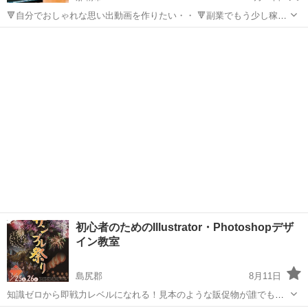
🔻自分でおしゃれな思い出動画を作りたい・・ 🔻副業でもう少し稼ぎ
たい・・ 🔻何から始めたらいいかが分からない・・ 🔻動画編集スクー
沖縄
那覇市
Photoshop
動画編集
ルって高そう・・ こんなお悩みはありませんか？ ご安心ください！
私も...
初心者のためのIllustrator・Photoshopデザ
イン教室
島尻郡
8月11日
知識ゼロから即戦力レベルになれる！見本のような販促物が誰でも作