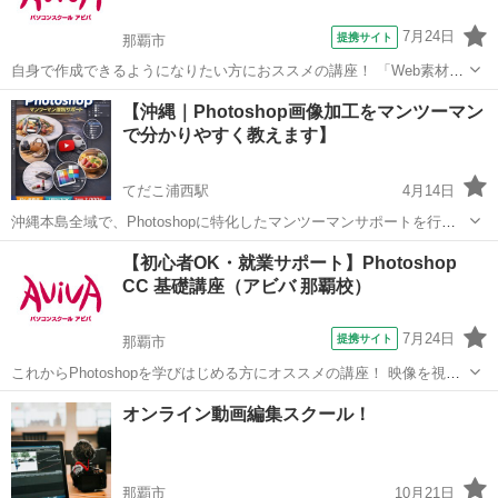
7月24日
提携サイト
那覇市
自身で作成できるようになりたい方におススメの講座！ 「Web素材」
や「印刷物」など、テーマに合わせた制作物作成のノウハウを学習し
沖縄
那覇市
Photoshop
【沖縄｜Photoshop画像加工をマンツーマン
ます。 アイコン画像やポストカードなど、実際に制作機会の多い成果
で分かりやすく教えます】
物をピックアップしているため、 ...
てだこ浦西駅
4月14日
沖縄本島全域で、Photoshopに特化したマンツーマンサポートを行っ
ています。 SNS画像、チラシ、商品画像など 「この画像だけきれいに
沖縄
中頭郡
てだこ浦西駅
Photoshop
チラシ
【初心者OK・就業サポート】Photoshop
したい」に 1回から対応します。 初心者歓迎。 副業や店舗集客にも使
CC 基礎講座（アビバ 那覇校）
えるPhoto...
7月24日
提携サイト
那覇市
これからPhotoshopを学びはじめる方にオススメの講座！ 映像を視聴
しながら操作を行い、操作の基本からPhotohopの醍醐味である画像合
沖縄
那覇市
Photoshop
オンライン動画編集スクール！
成や画像加工のスキルまで学習していきます。 実際の制作時に活かし
やすいよう、「何...
那覇市
10月21日