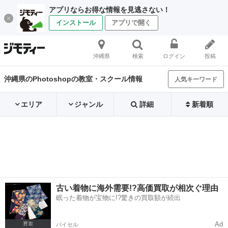
アプリならお得な情報を見逃さない！
インストール
アプリで開く
沖縄県
検索
ログイン
投稿
沖縄県のPhotoshopの教室・スクール情報
人気キーワード
エリア
ジャンル
詳細
新着順
古い着物に海外需要!?高価買取が相次ぐ理由
眠った着物が宝物に!?驚きの買取額が続出
Ad
バイセル