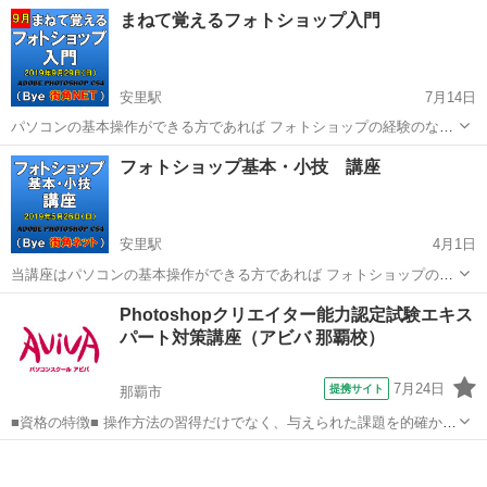
れるようになります！ 【体験募集のお知らせ】 ・「illustratorや
沖縄
島尻郡
Photoshop
illustrator
まねて覚えるフォトショップ入門
Photoshopを学びたいけど、独学では難しい…」 ・「チラシを作成し
たいけど、外...
安里駅
7月14日
パソコンの基本操作ができる方であれば フォトショップの経験のない
人でも基本的な使い方と、 ３分程度の小技をまねしていただく事で 初
沖縄
那覇市
安里駅
Photoshop
フォトショップ基本・小技 講座
心者でも簡単に、写真加工が体験できます。 パソコンは「習うより慣
れろ」です。 日...
安里駅
4月1日
当講座はパソコンの基本操作ができる方であれば フォトショップの経
験のない人でも基本的な使い方と、 各技・慣れれば３分程度の小技を
沖縄
那覇市
安里駅
Photoshop
Photoshopクリエイター能力認定試験エキス
体験していただく事で 初心者でも驚くほど簡単に、スゴイ効果が体験
パート対策講座（アビバ 那覇校）
できます。 マスターすれ...
7月24日
提携サイト
那覇市
■資格の特徴■ 操作方法の習得だけでなく、与えられた課題を的確かつ
スムーズに行う力が試されることが特長です。実践的なスキルを身に
沖縄
那覇市
Photoshop
つけることができるため、多くの方が受験されています。 ■講座の特