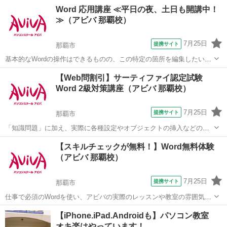
MOS Wordを短期集中で目指す検定対策の講座です。新規お問い合わ
沖縄
那覇市
ワード
Word 応用講座 ≪平日の夜、土日も開講中！
せ頂いた方限定でリーズナブルな受講料で学べる人気講座です！
≫（アビバ 那覇校）
7月25日
提携サイト
那覇市
基本的なWordの操作はできるものの、この特定の箇所を編集したい
等、より見栄え良く、効率良く文書作成する方法を学ぶ講座です。長
沖縄
那覇市
ワード
【Web問割引】サーティファイ認定試験
く使うソフトだからこそ、効率良い編集方法はとても重要です。 ■学
Word 2級対策講座（アビバ 那覇校）
習内容■ ページ/書式設定(応...
7月25日
提携サイト
那覇市
「知識問題」に加え、実際に各種設定やオブジェクトの挿入などの機
能を駆使した文書を作成する「実技問題」を解くことで、実践的な能
沖縄
那覇市
ワード
【スキルチェックが無料！】Word無料体験
力を証明できる資格制度の、2級対策講座です。
（アビバ 那覇校）
7月25日
提携サイト
那覇市
仕事で必須のWordを使い、アビバの実際のレッスンや教室の雰囲気を
無料で体験♪ ビジネス文書作成には欠かせない「作成・表の加工」テ
沖縄
那覇市
ワード
【iPhone.iPad.Androidも】パソコン教室
クニックや、意外と知らない、文書を整える便利機能「タブ」「イン
オキ楽はやっています！