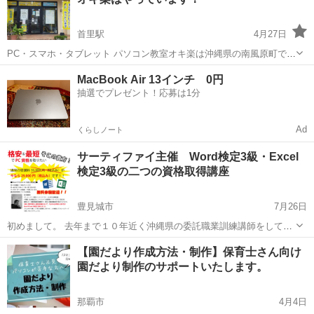
デント」、簡単に配色変更できる「...
首里駅
4月27日
PC・スマホ・タブレット パソコン教室オキ楽は沖縄県の南風原町で
2006年4月にスタートしました。 全国に広がるPASO COOP加盟教室
沖縄
島尻郡
首里駅
ワード
南風原町
MacBook Air 13インチ 0円
です 個別学習で対応しています テキストを使ってしっかり学ぶもよ
抽選でプレゼント！応募は1分
し、持ち込み...
Ad
くらしノート
サーティファイ主催 Word検定3級・Excel
検定3級の二つの資格取得講座
豊見城市
7月26日
初めまして。 去年まで１０年近く沖縄県の委託職業訓練講師をしてお
り、現在はこども発達支援センターで勤務しながらサーティファイの
沖縄
豊見城市
ワード
サーティファイ
【園だより作成方法・制作】保育士さん向け
試験監督をしております。 ８月より、真玉橋にある福祉カフェの
園だより制作のサポートいたします。
「Cafe LUANA」に...
那覇市
4月4日