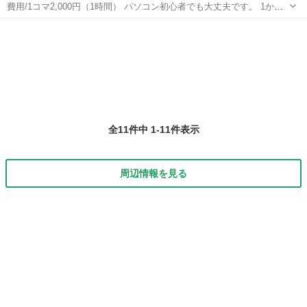
費用/1コマ2,000円（1時間） パソコン初心者でも大丈夫です。 1から
作成方法を教えていきます。 作成しやすいように他の園だよりやフレ
沖縄
那覇市
ワード
コマ
ーム、イラスト素材を各種準備しています。 お急ぎの方は打ち込みな
どのサポートもさせ...
全11件中 1-11件表示
周辺情報を見る