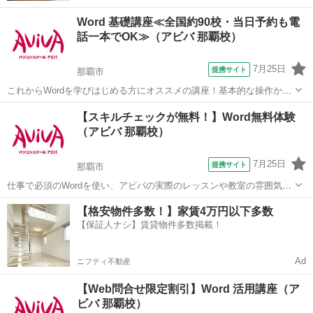
Word 基礎講座≪全国約90校・当日予約も電
話一本でOK≫（アビバ 那覇校）
7月25日
提携サイト
那覇市
これからWordを学びはじめる方にオススメの講座！基本的な操作から
ビジネス文書作成、印刷方法の設定など文書作成ソフトであるWordの
沖縄
那覇市
ワード
【スキルチェックが無料！】Word無料体験
醍醐味を学ぶ事ができる講座です。 ■学習内容■ 基本操作・文章の入
（アビバ 那覇校）
力・ページ構成・基本的...
7月25日
提携サイト
那覇市
仕事で必須のWordを使い、アビバの実際のレッスンや教室の雰囲気を
無料で体験♪ ビジネス文書作成には欠かせない「作成・表の加工」テ
沖縄
那覇市
ワード
【格安物件多数！】家賃4万円以下多数
クニックや、意外と知らない、文書を整える便利機能「タブ」「イン
【保証人ナシ】賃貸物件多数掲載！
デント」、簡単に配色変更できる「...
Ad
ニフティ不動産
【Web問合せ限定割引】Word 活用講座（ア
ビバ 那覇校）