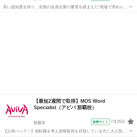
高い認知度を誇り、全国の会員企業の要望を踏まえた“現場で求められ
ているスキル”、つまり実務を強く想定したスキルが身につく「日商PC
沖縄
那覇市
ワード
検定 文書作成3級」の取得に向けた学習を行います。
【最短2週間で取得】MOS Word
Specialist（アビバ 那覇校）
7月25日
提携サイト
那覇市
【お得パック！】就転職を考え資格取得を目指している方に大人気の