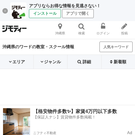
アプリならお得な情報を見逃さない！
インストール
アプリで開く
沖縄県
検索
ログイン
投稿
沖縄県のワードの教室・スクール情報
人気キーワード
エリア
ジャンル
詳細
新着順
【格安物件多数✨】家賃4万円以下多数
【保証人ナシ】賃貸物件多数掲載！
Ad
ニフティ不動産