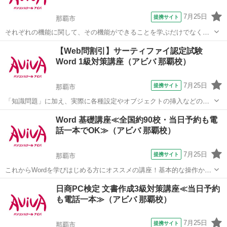
7月25日
提携サイト
那覇市
それぞれの機能に関して、その機能ができることを学ぶだけでなく、
実際に業務に活かす方法を実例をもって学ぶことができる講座です。
沖縄
那覇市
ワード
【Web問割引】サーティファイ認定試験
■学習内容■ パンフレットやチラシ等のデザイン性の高い文書を集中的
Word 1級対策講座（アビバ 那覇校）
に作成し、Wordの機能をさ...
7月25日
提携サイト
那覇市
「知識問題」に加え、実際に各種設定やオブジェクトの挿入などの機
能を駆使した文書を作成する「実技問題」を解くことで、実践的な能
沖縄
那覇市
ワード
Word 基礎講座≪全国約90校・当日予約も電
力を証明できる資格制度の、1級対策講座です。
話一本でOK≫（アビバ 那覇校）
7月25日
提携サイト
那覇市
これからWordを学びはじめる方にオススメの講座！基本的な操作から
ビジネス文書作成、印刷方法の設定など文書作成ソフトであるWordの
沖縄
那覇市
ワード
日商PC検定 文書作成3級対策講座≪当日予約
醍醐味を学ぶ事ができる講座です。 ■学習内容■ 基本操作・文章の入
も電話一本≫（アビバ 那覇校）
力・ページ構成・基本的...
7月25日
提携サイト
那覇市