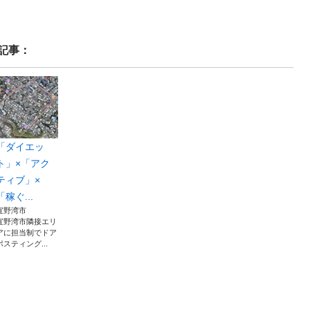
記事：
「ダイエッ
ト」×「アク
ティブ」×
「稼ぐ...
宜野湾市
宜野湾市隣接エリ
アに担当制でドア
ポスティング...