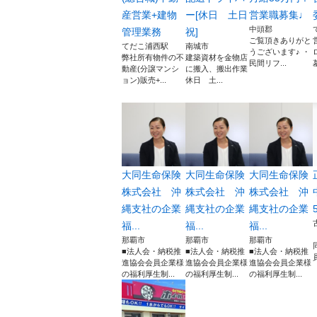
産営業+建物
ー[休日 土日
営業職募集♩
中頭郡
管理業務
祝]
ご覧頂きありがと
てだこ浦西駅
南城市
うございます♪ ・
弊社所有物件の不
建築資材を金物店
民間リフ...
動産(分譲マンシ
に搬入、搬出作業
ョン)販売+...
休日 土...
大同生命保険
大同生命保険
大同生命保険
株式会社 沖
株式会社 沖
株式会社 沖
縄支社の企業
縄支社の企業
縄支社の企業
福...
福...
福...
那覇市
那覇市
那覇市
■法人会・納税推
■法人会・納税推
■法人会・納税推
進協会会員企業様
進協会会員企業様
進協会会員企業様
の福利厚生制...
の福利厚生制...
の福利厚生制...