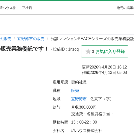
分譲マンションPEACEシリーズの販売業務委託です！ (環ハウス株式会社) 宜野湾の販売の正社員の求人情報 環ハウス株式会社｜ジモティー
正社員
地元の掲示
の販売
宜野湾市の販売
分譲マンションPEACEシリーズの販売業務委
の販売業務委託です！
（投稿ID : 1nzcq
3
お気に入り登録
更新
2026年4月20日 16:12
作成
2026年4月13日 05:08
雇用形態
契約社員
職種
販売
地域
宜野湾市
 - 佐真下（字）
給与
月収300,000円
交通費・各種資格手当・
勤務時間
13：00-22：00
会社名
環ハウス株式会社