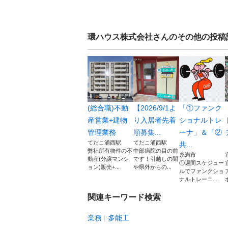
環ハウス株式会社
さんのその他の投稿
(総合職)不動
【2026/9/1よ
「①ファンク
産営業+建物
り入居者先着
ショナルトレ
管理業務
順募集...
ーナ」＆「②
てだこ浦西駅
てだこ浦西駅
共...
弊社所有物件の不
中部病院の目の前
糸満市
動産(分譲マンシ
です！引越しの間
①週間スケジュー
ョン)販売+...
や県外からの...
ルでファンクショ
ナルトレーニ...
関連キーワード検索
業務
多能工