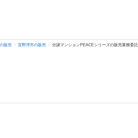
の販売
宜野湾市の販売
分譲マンションPEACEシリーズの販売業務委
バシーポリシー
プライバシー・ステートメント
健全化に資する運用
プ
ご利用ガイド
フリーワードで探す
特定商取引法の表示
利用