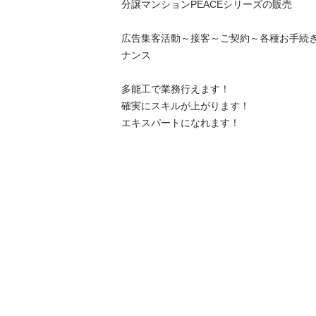
分譲マンションPEACEシリーズの販売

広告集客活動～接客～ご契約～各種お手続
ナンス

多能工で業務行えます！

確実にスキルが上がります！

エキスパートになれます！