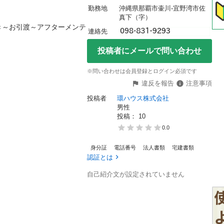
勤務地
沖縄県那覇市壷川-宜野湾市佐
真下（字）
き～お引渡～アフターメンテ
連絡先
投稿者にメールで問い合わせ
※問い合わせは会員登録とログイン必須です
違反を報告
注意事項
投稿者
環ハウス株式会社
男性
投稿： 
10
0.0
身分証
電話番号
法人書類
宅建書類
認証とは
自己紹介文が設定されていません