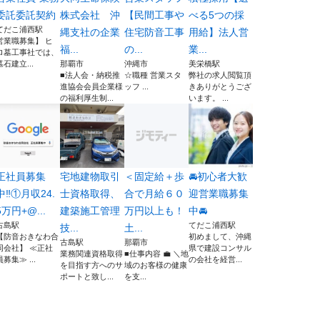
委託委託契約
株式会社 沖
【民間工事や
べる5つの採
てだこ浦西駅
縄支社の企業
住宅防音工事
用給】法人営
営業職募集】 ヒ
福...
の...
業...
ロ墓工事社では、
墓石建立...
那覇市
沖縄市
美栄橋駅
■法人会・納税推
☆職種 営業スタ
弊社の求人閲覧頂
進協会会員企業様
ッフ ...
きありがとうござ
の福利厚生制...
います。 ...
正社員募集
宅地建物取引
＜固定給＋歩
🚘初心者大歓
中‼︎①月収24.
士資格取得、
合で月給６０
迎営業職募集
5万円+@...
建築施工管理
万円以上も！
中🚘
古島駅
てだこ浦西駅
技...
土...
【防音おきなわ合
初めまして、沖縄
古島駅
那覇市
同会社】 ≪正社
県で建設コンサル
業務関連資格取得
■仕事内容 💼 ＼地
員募集≫ ...
の会社を経営...
を目指す方へのサ
域のお客様の健康
ポートと致し...
を支...