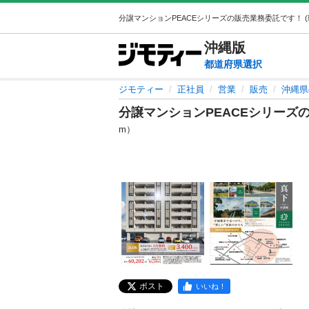
沖縄
版
都道府県選択
ジモティー
正社員
営業
販売
沖縄県
分譲マンションPEACEシリーズ
m）
ポスト
いいね！