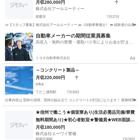
月収280,000円
株式会社アールエーティー
那覇市
7月27日
📣【スタッフ募集】株式会社アールエーティー 🚗《自動車整備士》 ➡️ 経験者のみ募集！ 
沖縄
那覇市
その他
自動車メーカーの期間従業員募集
高収入・無料の寮費・通勤バス等によりお金が貯まり
やすい環境
トヨタ自動車株式会社
Ad
～コンクリート製品～
月収220,000円
roka
てだこ浦西駅
7月26日
仕事内容は 型枠の清掃、型枠の組み立て コンクリートの打設になります！ 業務時間 朝6:00～
沖縄
中頭郡
てだこ浦西駅
その他
★信州で働こう★個室寮あり(生活必需品完備/寮費
無料期間あり)★初心者歓迎★警備員★WEB面談あ
り★交通費支給☆その他お気軽にご相談ください
月収180,000円
株式会社エーワイ警備
☆
那覇空港駅
7月25日