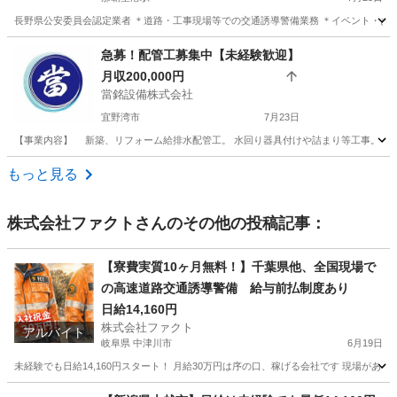
長野県公安委員会認定業者 ＊道路・工事現場等での交通誘導警備業務 ＊イベント・お祭
沖縄
那覇市
那覇空港駅
その他
業務
急募！配管工募集中【未経験歓迎】
月収200,000円
當銘設備株式会社
宜野湾市
7月23日
【事業内容】 新築、リフォーム給排水配管工。 水回り器具付けや詰まり等工事。 主に木造
沖縄
宜野湾市
その他
配管工
もっと見る
株式会社ファクト
さんのその他の投稿記事：
【寮費実質10ヶ月無料！】千葉県他、全国現場で
の高速道路交通誘導警備 給与前払制度あり
日給14,160円
株式会社ファクト
アルバイト
岐阜県 中津川市
6月19日
未経験でも日給14,160円スタート！ 月給30万円は序の口、稼げる会社です 現場があ
岐阜
中津川市
その他
給料