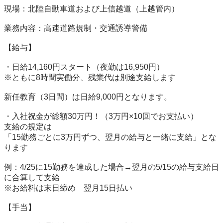
現場：北陸自動車道および上信越道（上越管内）

業務内容：高速道路規制・交通誘導警備

【給与】

・日給14,160円スタート（夜勤は16,950円）

※ともに8時間実働分、残業代は別途支給します

新任教育（3日間）は日給9,000円となります。

・入社祝金が総額30万円！（3万円×10回でお支払い）

支給の規定は

「15勤務ごとに3万円ずつ、翌月の給与と一緒に支給」とな
ります

例：4/25に15勤務を達成した場合→翌月の5/15の給与支給日
に合算して支給

※お給料は末日締め　翌月15日払い

【手当】
