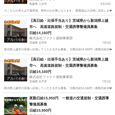
アルバイト
青森県 三沢市
6月19日
※こちらの求人は千葉県他、県外のお仕事になります。 勤務地は入社時に決定します 「
青森
三沢市
その他
スタッフ
【高日給・出張手当あり】茨城県から新潟県上越
市へ 高速道路規制・交通誘導警備員募集
日給14,160円
株式会社ファクト規制事業部
アルバイト
茨城県 古河市
7月1日
新潟県上越市の現場へ出張してくださる方を募集。 日勤日給14,160円（夜勤日給16,95
茨城
古河市
その他
給料
【高日給・出張手当あり】茨城県から新潟県上越
市へ 高速道路規制・交通誘導警備員募集
日給14,160円
株式会社ファクト規制事業部
アルバイト
茨城県 水戸市
7月1日
新潟県上越市の現場へ出張してくださる方を募集。 日勤日給14,160円（夜勤日給16,95
茨城
水戸市
その他
給料
夜勤日給15,950円 一般道の交通規制・交通誘導
警備員募集
日給15,950円