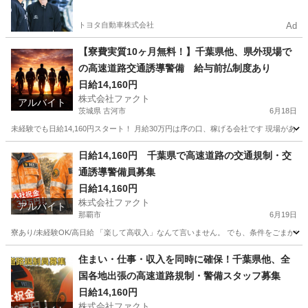
やすい環境
トヨタ自動車株式会社
Ad
【寮費実質10ヶ月無料！】千葉県他、県外現場で
の高速道路交通誘導警備 給与前払制度あり
日給14,160円
株式会社ファクト
アルバイト
茨城県 古河市
6月18日
未経験でも日給14,160円スタート！ 月給30万円は序の口、稼げる会社です 現場があ
茨城
古河市
その他
給料
日給14,160円 千葉県で高速道路の交通規制・交
通誘導警備員募集
日給14,160円
株式会社ファクト
アルバイト
那覇市
6月19日
寮あり/未経験OK/高日給 「楽して高収入」なんて言いません。 でも、条件をごまかす
沖縄
那覇市
その他
時給
住まい・仕事・収入を同時に確保！千葉県他、全
国各地出張の高速道路規制・警備スタッフ募集
日給14,160円
株式会社ファクト