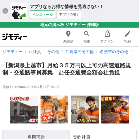
アプリならお得な情報を見逃さない！
インストール
アプリで開く
地元の掲示板 ジモティー 沖縄版
沖縄県
検索
ログイン
投稿
ジモティー
正社員
その他
沖縄県のその他
名護市のその他
【
【新潟県上越市】月給３５万円以上可の高速道路規
制・交通誘導員募集 赴任交通費全額会社負担
投稿ID: 1oxu66
2026年7月11日 05:27
雇用形態
契約社員