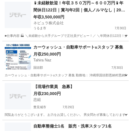
📱未経験歓迎！年収３５０万円～６００万円📱年
間休日122日｜賞与年2回｜個人ノルマなし｜20代
活躍中｜ソフトバンクショップスタッフ【TN00
年収3,500,000円
ネビュラ株式会社
1】
うるま市
7月30日
■仕事内容 🏭 ＼未経験から大手グループで正社員デビュー！／ ＼年間休日122日！土
沖縄
うるま市
その他
未経験
カーウォッシュ・自動車サポートuスタッフ 募集
月収250,000円
Tahira Naz
国頭郡
7月30日
カーウォッシュ・自動車サポートuスタッフ 募集 勤務地： 沖縄県国頭郡恩納村恩納5291 会社名： 
沖縄
国頭郡
その他
【現場作業員 急募】
月収230,000円
忠組
豊見城市
7月29日
閲覧ありがとうございます。 お力をお貸しください。 男女問わず募集しております。 
沖縄
豊見城市
その他
自動車整備士1名 販売・洗車スタッフ1名