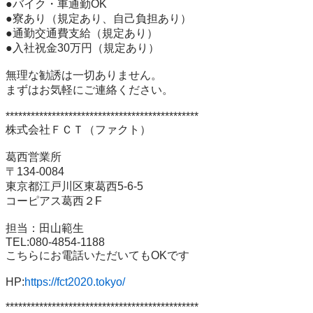
●バイク・車通勤OK

●寮あり（規定あり、自己負担あり）

●通勤交通費支給（規定あり）

●入社祝金30万円（規定あり）

無理な勧誘は一切ありません。

まずはお気軽にご連絡ください。

**********************************************

株式会社ＦＣＴ（ファクト）

葛西営業所

〒134-0084

東京都江戸川区東葛西5-6-5

コーピアス葛西２F

担当：田山範生

TEL:080-4854-1188

こちらにお電話いただいてもOKです

HP:
https://fct2020.tokyo/
**********************************************