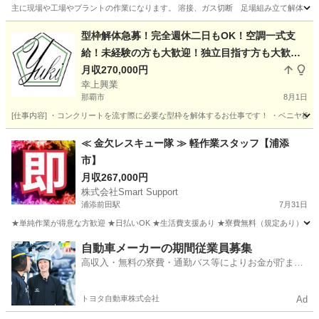
主に現場や工場やプラントの作業になります。 溶接、ガス切断 足場組み立て解体
沖縄
うるま市
その他
鍛冶屋
型枠解体急募！完全週休二日もOK！空調一式支
給！未経験の方も大歓迎！独立目指す方も大歓
迎！協力会社も募集してます！
月収270,000円
幸上興業
那覇市
8月1日
[仕事内容] ・コンクリートを流す際に必要な型枠を解体するお仕事です！ ・ベニヤ板などの
沖縄
那覇市
その他
未経験
≪ 金欠レスキュー隊 ≫ 軽作業スタッフ【浦添
市】
月収267,000円
株式会社Smart Support
浦添前田駅
7月31日
★単純作業が得意な方歓迎 ★日払いOK ★生活費支援あり ★寮費無料（規定あり） ★スピー
沖縄
浦添市
浦添前田駅
その他
単純作業
自動車メーカーの期間従業員募集
高収入・無料の寮費・通勤バス等によりお金が貯まり
やすい環境
トヨタ自動車株式会社
Ad