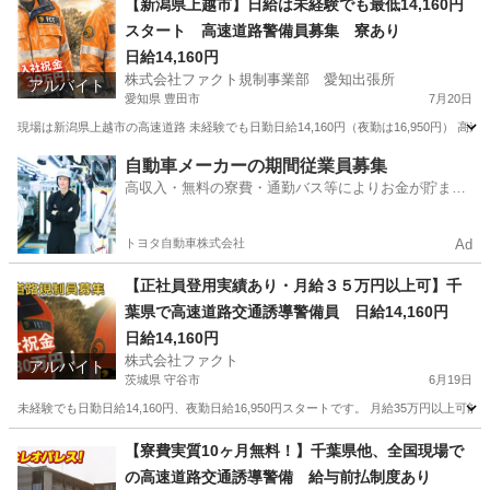
【新潟県上越市】日給は未経験でも最低14,160円
スタート 高速道路警備員募集 寮あり
日給14,160円
株式会社ファクト規制事業部 愛知出張所
アルバイト
愛知県 豊田市
7月20日
現場は新潟県上越市の高速道路 未経験でも日勤日給14,160円（夜勤は16,950円） 高
愛知
豊田市
その他
個室
自動車メーカーの期間従業員募集
高収入・無料の寮費・通勤バス等によりお金が貯まり
やすい環境
トヨタ自動車株式会社
Ad
【正社員登用実績あり・月給３５万円以上可】千
葉県で高速道路交通誘導警備員 日給14,160円
日給14,160円
株式会社ファクト
アルバイト
茨城県 守谷市
6月19日
未経験でも日勤日給14,160円、夜勤日給16,950円スタートです。 月給35万円以上可能
茨城
守谷市
その他
個室
【寮費実質10ヶ月無料！】千葉県他、全国現場で
の高速道路交通誘導警備 給与前払制度あり