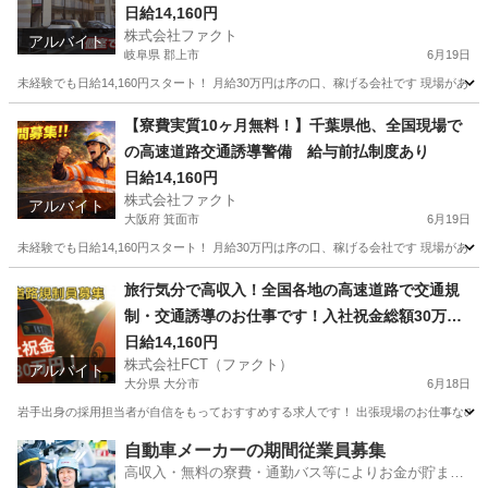
日給14,160円
株式会社ファクト
アルバイト
岐阜県 郡上市
6月19日
未経験でも日給14,160円スタート！ 月給30万円は序の口、稼げる会社です 現場があ
岐阜
郡上市
その他
給料
【寮費実質10ヶ月無料！】千葉県他、全国現場で
の高速道路交通誘導警備 給与前払制度あり
日給14,160円
株式会社ファクト
アルバイト
大阪府 箕面市
6月19日
未経験でも日給14,160円スタート！ 月給30万円は序の口、稼げる会社です 現場があ
大阪
箕面市
その他
給料
旅行気分で高収入！全国各地の高速道路で交通規
制・交通誘導のお仕事です！入社祝金総額30万
円！
日給14,160円
株式会社FCT（ファクト）
アルバイト
大分県 大分市
6月18日
岩手出身の採用担当者が自信をもっておすすめする求人です！ 出張現場のお仕事なので、
大分
大分市
その他
給料
自動車メーカーの期間従業員募集
高収入・無料の寮費・通勤バス等によりお金が貯まり