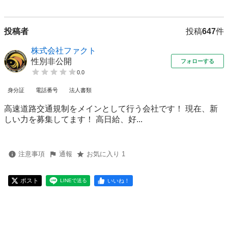
投稿者
投稿
647
件
株式会社ファクト
性別非公開
フォローする
0.0
身分証
電話番号
法人書類
高速道路交通規制をメインとして行う会社です！ 現在、新
しい力を募集してます！ 高日給、好...
注意事項
通報
お気に入り 1
ポスト
いいね！
LINEで送る