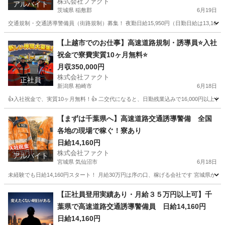
株式会社ファクト
アルバイト
茨城県 稲敷郡
6月19日
交通規制・交通誘導警備員（街路規制）募集！ 夜勤日給15,950円（日勤日給は13,160
茨城
稲敷郡
その他
トラック
【上越市でのお仕事】高速道路規制・誘導員⭐入社
祝金で寮費実質10ヶ月無料⭐
月収350,000円
株式会社ファクト
正社員
新潟県 柏崎市
6月18日
👍入社祝金で、実質10ヶ月無料！👍 二交代になると、日勤残業込みで16,000円以上も
新潟
柏崎市
その他
【まずは千葉県へ】高速道路交通誘導警備 全国
各地の現場で稼ぐ！寮あり
日給14,160円
株式会社ファクト
アルバイト
宮城県 気仙沼市
6月18日
未経験でも日給14,160円スタート！ 月給30万円は序の口、稼げる会社です 宮城県か
宮城
気仙沼市
その他
給料
【正社員登用実績あり・月給３５万円以上可】千
葉県で高速道路交通誘導警備員 日給14,160円
日給14,160円