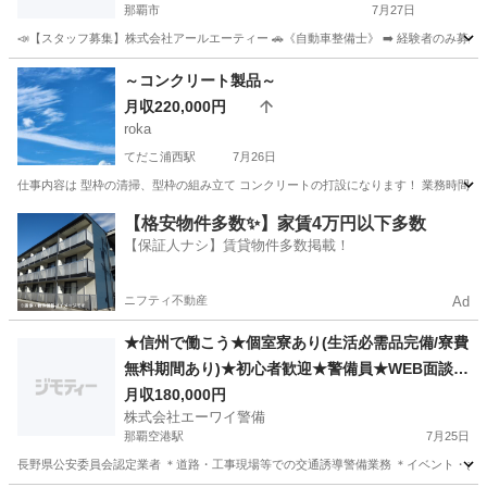
那覇市
7月27日
📣【スタッフ募集】株式会社アールエーティー 🚗《自動車整備士》 ➡️ 経験者のみ募集！ 
沖縄
那覇市
その他
～コンクリート製品～
月収220,000円
roka
てだこ浦西駅
7月26日
仕事内容は 型枠の清掃、型枠の組み立て コンクリートの打設になります！ 業務時間 朝6:00～
沖縄
中頭郡
てだこ浦西駅
その他
【格安物件多数✨】家賃4万円以下多数
【保証人ナシ】賃貸物件多数掲載！
ニフティ不動産
Ad
★信州で働こう★個室寮あり(生活必需品完備/寮費
無料期間あり)★初心者歓迎★警備員★WEB面談あ
り★交通費支給☆その他お気軽にご相談ください
月収180,000円
株式会社エーワイ警備
☆
那覇空港駅
7月25日
長野県公安委員会認定業者 ＊道路・工事現場等での交通誘導警備業務 ＊イベント・お祭