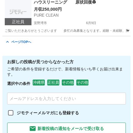
ハウスリーニング 原状回復👷
月収250,000円
PURE CLEAN
正社員
宜野湾市
6月9日
ご覧いただきありがとうございます 多忙の為募集となります。経験・未経験、男女問
沖縄
宜野湾市
サービス業
未経験
ページTOPへ
お探しの投稿が見つからなかった方
ご希望の条件を登録するだけで、新着情報をいち早くお届け出来ま
す。
沖縄県
正社員
その他
その他
選択中の条件
ジモティーメルマガにも登録する
新着投稿の通知をメールで受け取る