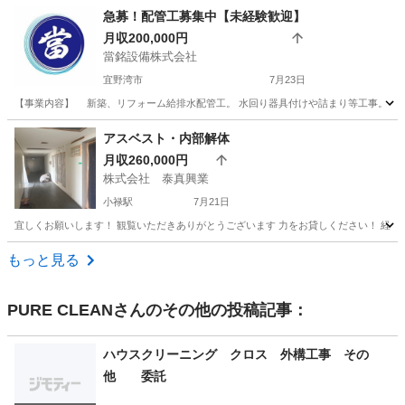
沖縄
那覇市
那覇空港駅
その他
業務
急募！配管工募集中【未経験歓迎】
月収200,000円
當銘設備株式会社
宜野湾市
7月23日
【事業内容】 新築、リフォーム給排水配管工。 水回り器具付けや詰まり等工事。 主に木造
沖縄
宜野湾市
その他
配管工
アスベスト・内部解体
月収260,000円
株式会社 泰真興業
小禄駅
7月21日
宜しくお願いします！ 観覧いただきありがとうございます 力をお貸しください！ 経験
沖縄
那覇市
小禄駅
その他
アスベスト
もっと見る
PURE CLEAN
さんのその他の投稿記事：
ハウスクリーニング クロス 外構工事 その
他 委託