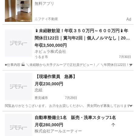
無料アプリ
ニフティ不動産
Ad
📱未経験歓迎！年収３５０万円～６００万円📱年
間休日122日｜賞与年2回｜個人ノルマなし｜20代
活躍中｜ソフトバンクショップスタッフ【TN00
年収3,500,000円
ネビュラ株式会社
1】
うるま市
7月30日
■仕事内容 🏭 ＼未経験から大手グループで正社員デビュー！／ ＼年間休日122日！土
沖縄
うるま市
その他
未経験
【現場作業員 急募】
月収230,000円
忠組
豊見城市
7月29日
閲覧ありがとうございます。 お力をお貸しください。 男女問わず募集しております。 
沖縄
豊見城市
その他
自動車整備士1名 販売・洗車スタッフ1名
月収280,000円
株式会社アールエーティー