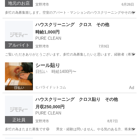
地元のお店
宜野湾市
6月26日
多忙の為募集致します。空室のアパート・マンションのハウスクリーニングやその他委
沖縄
宜野湾市
その他
ハウスクリーニング クロス その他
時給1,000円
PURE CLEAN
アルバイト
宜野湾市
7月9日
ご覧いただきありがとうございます。多忙の為募集したいと思います。経験者（希望時給
沖縄
宜野湾市
その他
時給
シール貼り
日払い 時給1400円〜
ヒバライドットコム
Ad
ハウスクリーニング クロス貼り その他
月収250,000円
PURE CLEAN
正社員
宜野湾市
8月7日
多忙の為またまた募集です😄 男女・経験は問いません。やる気のある方、将来独立
沖縄
宜野湾市
その他