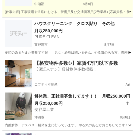
中頭郡
8月8日
[仕事内容] 工事現場や道路における、警備員及び交通誘導員(2号業務) [応募資格・条件]
沖縄
中頭郡
その他
業務
ハウスクリーニング クロス貼り その他
月収250,000円
PURE CLEAN
宜野湾市
8月7日
多忙の為またまた募集です😄 男女・経験は問いません。やる気のある方、将来独立
沖縄
宜野湾市
その他
【格安物件多数✨】家賃4万円以下多数
【保証人ナシ】賃貸物件多数掲載！
ニフティ不動産
Ad
解体業、正社員募集してます！！ 月収250.000円
月収250,000円
安谷屋工業
沖縄市
8月6日
内部解体、アスベスト解体を主に行っています。 やる気のある方おまちしてます！ ・運転
沖縄
沖縄市
その他
アスベスト