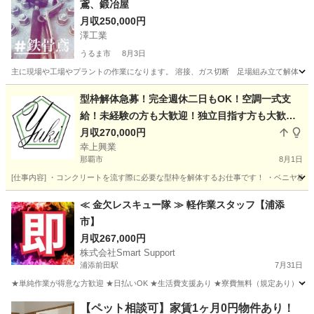
鳶、鍛冶屋
月収250,000円
澤工業
うるま市
8月3日
主に現場や工場やプラントの作業になります。 溶接、ガス切断 足場組み立て解体
沖縄
うるま市
その他
鍛冶屋
型枠解体急募！完全週休二日もOK！空調一式支
給！未経験の方も大歓迎！独立目指す方も大歓
迎！協力会社も募集してます！
月収270,000円
幸上興業
那覇市
8月1日
[仕事内容] ・コンクリートを流す際に必要な型枠を解体するお仕事です！ ・ベニヤ板などの
沖縄
那覇市
その他
未経験
≪ 金欠レスキュー隊 ≫ 軽作業スタッフ【浦添
市】
月収267,000円
株式会社Smart Support
浦添前田駅
7月31日
★単純作業が得意な方歓迎 ★日払いOK ★生活費支援あり ★寮費無料（規定あり） ★スピー
沖縄
浦添市
浦添前田駅
その他
単純作業
【ペット相談可】家賃1ヶ月0円物件あり！