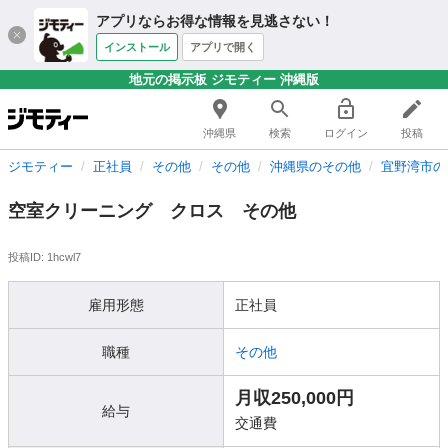
アプリならお得な情報を見逃さない！
インストール
アプリで開く
地元の掲示板 ジモティー 沖縄版
沖縄県
検索
ログイン
投稿
ジモティー
正社員
その他
その他
沖縄県のその他
宜野湾市の
空室クリーニング クロス その他
投稿ID: 1hcwl7
雇用形態
正社員
職種
その他
月収250,000円
給与
交通費