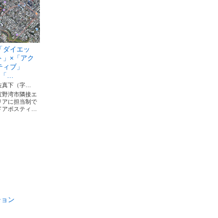
「ダイエッ
ト」×「アク
ティブ」
×「…
佐真下（字…
宜野湾市隣接エ
リアに担当制で
ドアポスティ…
ション