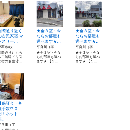
国際通り近く
★全３室・今
★全３室・今
の古民家宿 マ
ならお部屋も
ならお部屋も
ンスリー…
選べます★…
選べます★…
那覇市/牧…
平良川（字…
平良川（字…
国際通り近くあ
★全３室・今な
★全３室・今な
る二階建て古民
らお部屋も選べ
らお部屋も選べ
家宿の個室貸…
ます★ 【１…
ます★ 【１…
【保証金・各
種手数料０
円！ネット
無…
平良川（字…