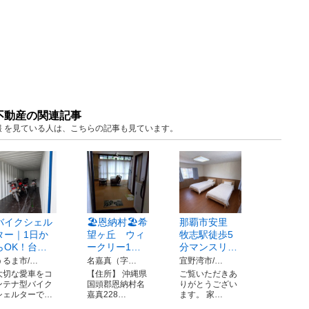
不動産の関連記事
住宅情報 を見ている人は、こちらの記事も見ています。
バイクシェル
🏖恩納村🏖希
那覇市安里
ター｜1日か
望ヶ丘 ウィ
牧志駅徒歩5
らOK！台…
ークリー1…
分マンスリ…
うるま市/…
名嘉真（字…
宜野湾市/…
大切な愛車をコ
【住所】 沖縄県
ご覧いただきあ
ンテナ型バイク
国頭郡恩納村名
りがとうござい
シェルターで…
嘉真228…
ます。 家…