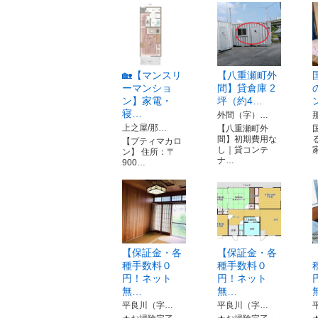
🏡【マンスリ
【八重瀬町外
ーマンショ
間】貸倉庫 2
ン】家電・
坪（約4…
寝…
外間（字）…
上之屋/那…
【八重瀬町外
間】初期費用な
【プティマカロ
し｜貸コンテ
ン】 住所：〒
ナ…
900…
【保証金・各
【保証金・各
種手数料０
種手数料０
円！ネット
円！ネット
無…
無…
平良川（字…
平良川（字…