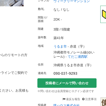
ジャンル
ウィークリーマンション
敷/礼
なし / なし
間取り/
2DK -
面積
階建
3階 / 5階建
築年数
築41年
地域
うるま市
-
赤道（字）
沖縄都市モノレール線(ゆい
からのリモートの方
レール) -
てだこ浦西駅
住所
沖縄県うるま市赤道（字）
ンラインでご契約で
連絡先
投稿者にメールで問い合わせ
ください。お見積も
※問い合わせは会員登録とログイン必須です
違反を報告
注意事項
投稿者
環ハウス株式会社