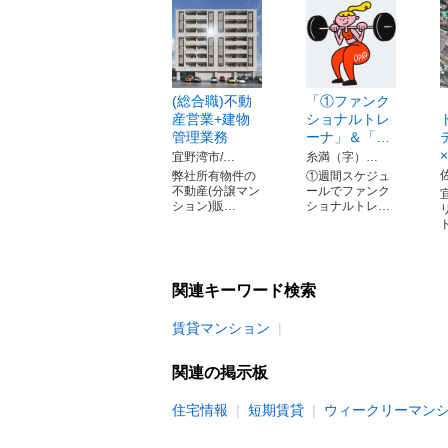
(総合職)不動
「①ファンク
産営業+建物
ショナルトレ
管理業務
ーナ」＆「…
宜野湾市/…
糸満（字）…
弊社所有物件の
①週間スケジュ
不動産(分譲マン
ールでファンク
ション)販…
ショナルトレ…
関連キーワード検索
賃貸マンション
関連の掲示板
住宅情報
短期賃貸
ウィークリーマン