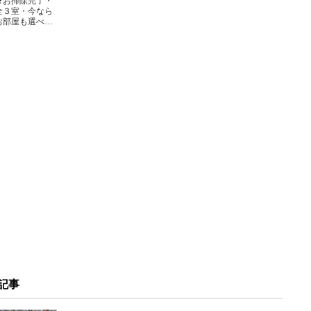
★お掃除完了・
全３室・今なら
お部屋も選べ…
記事