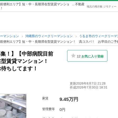
院目前便利エリア】短・中・長期滞在型賃貸マンショ
... 不動産
地元の掲示板 ジモティー
！
リーマンション
沖縄県のウィークリーマンション
うるま市のウィークリーマ
病院目前便利エリア】短・中・長期滞在型賃貸マンション！ 高コスパ！ お早目のご
順募集！】【中部病院目前
12
お気に入り登録
在型賃貸マンション！
お待ちしてます！
更新2026年8月7日 21:28
作成2026年7月30日 18:31
家賃
9.45万円
管理費等
0円