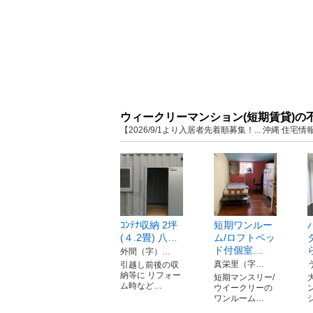
ウィークリーマンション(短期賃貸)の
【2026/9/1より入居者先着順募集！... 沖縄 
ｺﾝﾃﾅ収納 2坪
短期ワンルー
(４.2畳) 八…
ム/ロフトベッ
ド付個室…
外間（字）…
真栄里（字…
引越し前後の収
納等に リフォー
短期マンスリー/
ム時など…
ウイークリーの
ワンルーム…