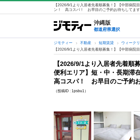
【2026/9/1より入居者先着順募集！】【中部病
ン！ 高コスパ！ お早目のご予約お待ちしてます
沖縄版
都道府県選択
ジモティー
不動産
短期賃貸
ウィーク
【2026/9/1より入居者先着順募集！】【中部
【2026/9/1より入居者先着
便利エリア】短・中・長期滞
高コスパ！ お早目のご予約
（投稿ID : 1psbu1）