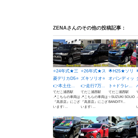
ZENA
さんのその他の投稿記事：
⭐24年式★三
⭐26年式★ス
🌟H25★ソリ
菱デリカD5⭐
ズキソリオ⭐
オバンディッ
👉本土仕...
👉走行7万...
ト⭐ドラレ...
てだこ浦西駅
てだこ浦西駅
てだこ浦西駅
📍こちらの車両は
📍こちらの車両は
✨SUZUKI SOLIO
『高原店』にござ
『高原店』にござ
BANDIT!!...
います❕ ...
います❕ ...
い