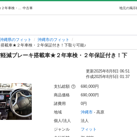
⭐２６年式★ホンダフィット⭐衝突軽減ブレーキ搭載車★２年車検・２年保証付き！下取り可能♪ (ZENA) 沖縄のフィットの中古車｜ジモティー
中古車
地元の掲示
沖縄県のフィット
沖縄市のフィット
キ搭載車★２年車検・２年保証付き！下取り可能♪
突軽減ブレーキ搭載車★２年車検・２年保証付き！下
更新
2025年8月8日 06:51
作成
2025年8月5日 01:37
支払総額
690,000円
商品価格
690,000円
諸費用
0円
地域
沖縄市
 - 高原
個人/法人
法人
ジャンル
フィット