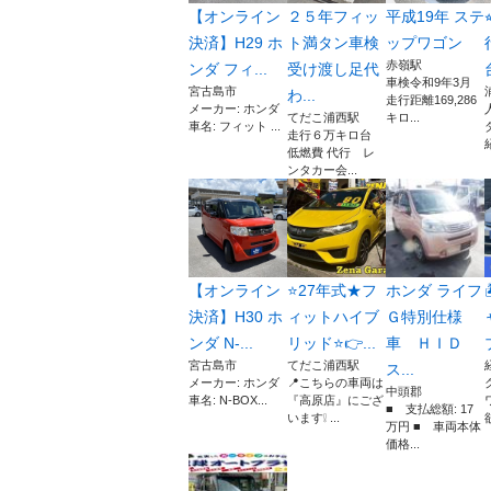
【オンライン
２５年フィッ
平成19年 ステ
決済】H29 ホ
ト満タン車検
ップワゴン
赤嶺駅
ンダ フィ...
受け渡し足代
台
車検令和9年3月
宮古島市
わ...
走行距離169,286
メーカー: ホンダ
てだこ浦西駅
キロ...
車名: フィット ...
走行６万キロ台
低燃費 代行 レ
ンタカー会...
【オンライン
⭐27年式★フ
ホンダ ライフ
決済】H30 ホ
ィットハイブ
Ｇ特別仕様
ンダ N-...
リッド⭐👉...
車 ＨＩＤ
宮古島市
てだこ浦西駅
ス...
メーカー: ホンダ
📍こちらの車両は
中頭郡
車名: N-BOX...
『高原店』にござ
■ 支払総額: 17
います❕ ...
万円 ■ 車両本体
価格...