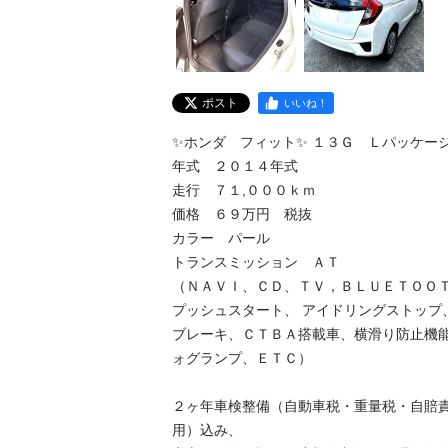
ポスト
いいね！
✨ホンダ　フィット✨ １３Ｇ　Ｌパッケージ
年式　２０１４年式

走行　７１,０００ｋｍ

価格　６９万円　税抜

カラー　パール

トランスミッション　ＡＴ

（ＮＡＶＩ、ＣＤ、ＴＶ，ＢＬＵＥＴＯＯ
プッシュスタート、 アイドリングストップ
ブレーキ、ＣＴＢＡ搭載車、横滑り防止機
ォグランプ、ＥＴＣ）

２ヶ年車検整備（自動車税・重量税・自賠
用）込み、
