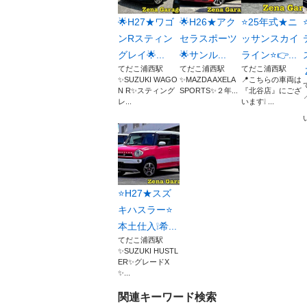
🌟H27★ワゴ
🌟H26★アク
⭐25年式★ニ
ンRスティン
セラスポーツ
ッサンスカイ
グレイ🌟...
🌟サンル...
ライン⭐👉...
てだこ浦西駅
てだこ浦西駅
てだこ浦西駅
✨SUZUKI WAGO
✨MAZDA AXELA
📍こちらの車両は
N R✨スティング
SPORTS✨２年...
『北谷店』にござ
レ...
います❕ ...
い
⭐H27★スズ
キハスラー⭐
本土仕入❕希...
てだこ浦西駅
✨SUZUKI HUSTL
ER✨グレードX
✨...
関連キーワード検索