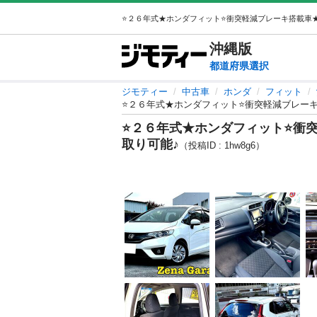
沖縄
版
都道府県選択
ジモティー
中古車
ホンダ
フィット
⭐２６年式★ホンダフィット⭐衝突軽減ブレー
⭐２６年式★ホンダフィット⭐衝
取り可能♪
（投稿ID : 1hw8g6）