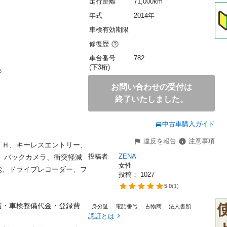
走行距離
71,000km
年式
2014年
車検有効期限
修復歴
車台番号
782
(下3桁)


お問い合わせの受付は
終了いたしました。
中古車購入ガイド
違反を報告
注意事項
ＴＨ、キーレスエントリー、
投稿者
ZENA
、バックカメラ、衝突軽減
女性
能、ドライブレコーダー、フ
投稿： 
1027
5.0
(
1
)
責・車検整備代金・登録費
身分証
電話番号
古物商
法人書類
認証とは