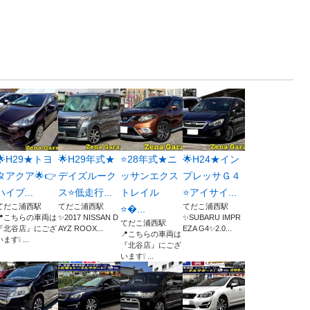
🌟H29★トヨ
🌟H29年式★
⭐28年式★ニ
🌟H24★イン
タアクア🌟👉
デイズルーク
ッサンエクス
プレッサＧ４
ハイブ...
ス⭐低走行...
トレイル
⭐アイサイ...
てだこ浦西駅
てだこ浦西駅
てだこ浦西駅
⭐...
📍こちらの車両は
✨2017 NISSAN D
✨SUBARU IMPR
てだこ浦西駅
『北谷店』にござ
AYZ ROOX...
EZA G4✨2.0...
📍こちらの車両は
ます❕ ...
『北谷店』にござ
います❕ ...