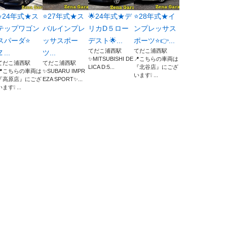
⭐24年式★ス
⭐27年式★ス
🌟24年式★デ
⭐28年式★イ
テップワゴン
バルインプレ
リカD５ロー
ンプレッサス
スパーダ⭐
ッサスポー
デスト🌟...
ポーツ⭐👉...
てだこ浦西駅
てだこ浦西駅
Ｚ...
ツ...
✨MITSUBISHI DE
📍こちらの車両は
てだこ浦西駅
てだこ浦西駅
LICA D:5...
『北谷店』にござ
📍こちらの車両は
✨SUBARU IMPR
います❕ ...
『高原店』にござ
EZA SPORT✨...
ます❕ ...