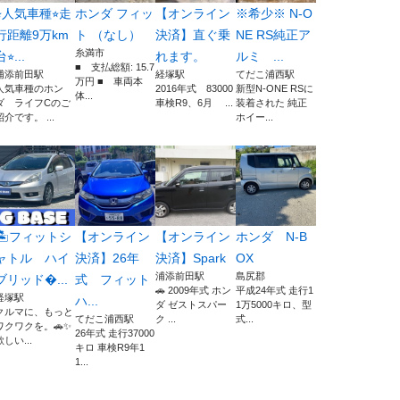
⭐︎人気車種⭐︎走
ホンダ フィッ
【オンライン
※希少※ N-O
行距離9万km
ト （なし）
決済】直ぐ乗
NE RS純正ア
糸満市
⭐︎...
れます。
ルミ ...
■ 支払総額: 15.7
浦添前田駅
経塚駅
てだこ浦西駅
万円 ■ 車両本
人気車種のホン
2016年式 83000
新型N-ONE RSに
体...
ダ ライフCのご
車検R9、6月 ...
装着された 純正
紹介です。 ...
ホイー...
🏝️フィットシ
【オンライン
【オンライン
ホンダ N-B
ャトル ハイ
決済】26年
決済】Spark
OX
浦添前田駅
島尻郡
ブリッド...
式 フィット
🚗 2009年式 ホン
平成24年式 走行1
経塚駅
ハ...
ダ ゼストスパー
1万5000キロ、型
クルマに、もっと
てだこ浦西駅
ク ...
式...
ワクワクを。🚗✨
26年式 走行37000
欲しい...
キロ 車検R9年1
1...