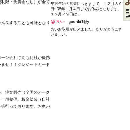
無制限・免責金なし）が全て
年末年始の営業につきまして １２月３０
日~R5年１月４日までお休みとなります。
１２月２９日は...
良い
gooriki1@y
を延長することも可能となり
良いお取引が出来ました、ありがとうござ

いました。
ローン会社さんも何社か提携
いませ！！クレジットカード
か、注文販売（全国のオーク
、一般整備、板金塗装（自社
ー等行っております。お車の