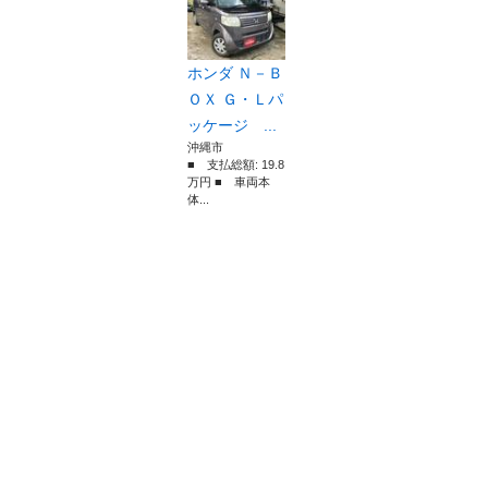
ホンダ Ｎ－Ｂ
ＯＸ Ｇ・Ｌパ
ッケージ ...
沖縄市
■ 支払総額: 19.8
万円 ■ 車両本
体...