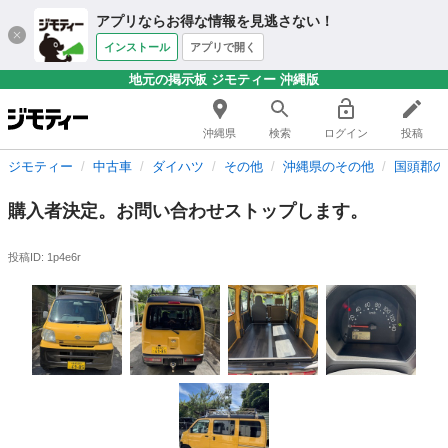
アプリならお得な情報を見逃さない！
インストール
アプリで開く
地元の掲示板 ジモティー 沖縄版
沖縄県
検索
ログイン
投稿
ジモティー
中古車
ダイハツ
その他
沖縄県のその他
国頭郡の
購入者決定。お問い合わせストップします。
投稿ID: 1p4e6r