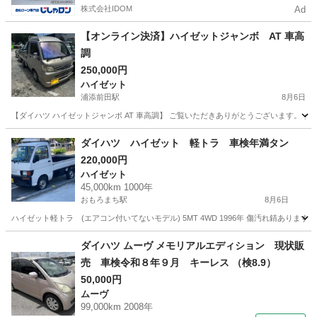
株式会社IDOM
Ad
【オンライン決済】ハイゼットジャンボ AT 車高
調
250,000円
ハイゼット
浦添前田駅
8月6日
【ダイハツ ハイゼットジャンボ AT 車高調】 ご覧いただきありがとうございます。 ダイ
沖縄
中頭郡
浦添前田駅
ハイゼット
ダイハツ ハイゼット 軽トラ 車検年満タン
220,000円
ハイゼット
45,000km 1000年
おもろまち駅
8月6日
ハイゼット軽トラ (エアコン付いてないモデル) 5MT 4WD 1996年 傷汚れ錆ありま
沖縄
那覇市
おもろまち駅
ハイゼット
ダイハツ ムーヴ メモリアルエディション 現状販
売 車検令和８年９月 キーレス （検8.9）
50,000円
ムーヴ
99,000km 2008年