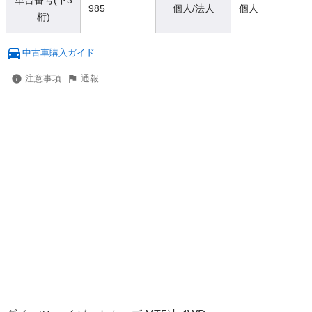
車台番号(下3
985
個人/法人
個人
桁)
中古車購入ガイド
注意事項
通報