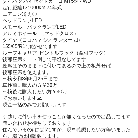
ダイハツ ハイゼットカーゴ MT5速 4WD

走行距離125000km 24年式

エアコン冷え〇

ヘッドランプLED

スモール、バックランプLED

アルミホイール  （マッドクロス）

タイヤ（ヨコハマ ジオランダー at）

155/65/R14履かせてます

ルーフキャリア  ピントルフック（牽引フック）

後部座席シート倒して平坦なしてます

座席はそのまま下に付いてあるので上の板外せば、

後部座席も使えます。

車検令和8年6月25日まで

車検前に購入の方￥30万

車検後に購入したい方￥40万

でお願いします🙏

現金一括のみでお願いします

引越しに伴い車を使うことが無くなったので出品してます！

問い合わせお待ちしております。

住んでいるのは北部ですが、現車確認したい方等いました
ら、場所は相談致します。
