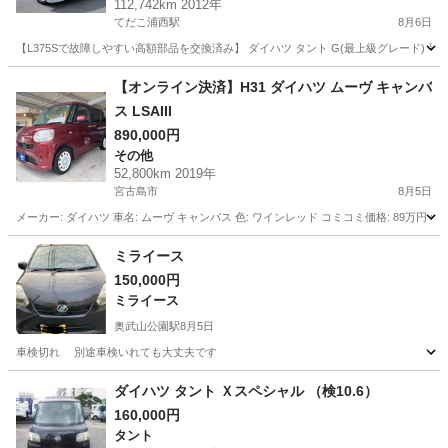
112,742km 2012年
てだこ浦西駅
8月6日
【L375Sで故障しやすい高額部品を交換済み】 ダイハツ タント G(最上級グレード)
沖縄
中頭郡
てだこ浦西駅
キャスト
【オンライン決済】H31 ダイハツ ムーヴ キャンバ
ス LSAIII
890,000円
その他
52,800km 2019年
宮古島市
8月5日
メーカー: ダイハツ 車名: ムーヴ キャンバス 色: ワインレッド コミコミ価格: 89万円 年式: H
沖縄
宮古島市
その他
AUX
ミライース
150,000円
ミライース
奥武山公園駅
8月5日
車検切れ 別途車検いれても大丈夫です
沖縄
島尻郡
奥武山公園駅
ミライース
ダイハツ タント Ｘスペシャル （検10.6）
160,000円
タント