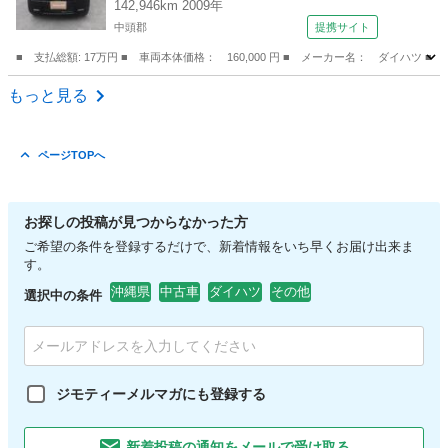
142,946km 2009年
中頭郡
提携サイト
■ 支払総額: 17万円 ■ 車両本体価格： 160,000 円 ■ メーカー名： ダイハツ ■
沖縄
中頭郡
タント
もっと見る
ページTOPへ
お探しの投稿が見つからなかった方
ご希望の条件を登録するだけで、新着情報をいち早くお届け出来ま
す。
沖縄県
中古車
ダイハツ
その他
選択中の条件
ジモティーメルマガにも登録する
新着投稿の通知をメールで受け取る