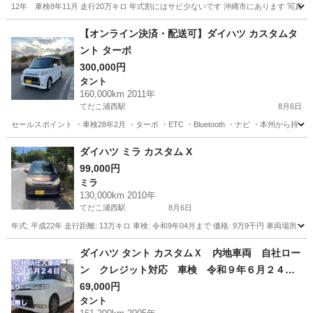
12年 車検8年11月 走行20万キロ 年式割にはサビ少ないです 沖縄市にあります 写真後
沖縄
中頭郡
てだこ浦西駅
ミラジーノ
AT車
【オンライン決済・配送可】ダイハツ カスタムタ
ント ターボ
300,000円
タント
160,000km 2011年
てだこ浦西駅
8月6日
セールスポイント ・車検28年2月 ・ターボ ・ETC ・Bluetooth ・ナビ ・本州から持
沖縄
うるま市
てだこ浦西駅
タント
ターボ
ダイハツ ミラ カスタム X
99,000円
ミラ
130,000km 2010年
てだこ浦西駅
8月6日
年式: 平成22年 走行距離: 13万キロ 車検: 令和9年04月まで 価格: 9万9千円 車両場所:
沖縄
沖縄市
てだこ浦西駅
ミラ
車両
ダイハツ タント カスタムＸ 内地車両 自社ロー
ン クレジット対応 車検 令和９年６月２４
日 車検 （検9.6）
69,000円
タント