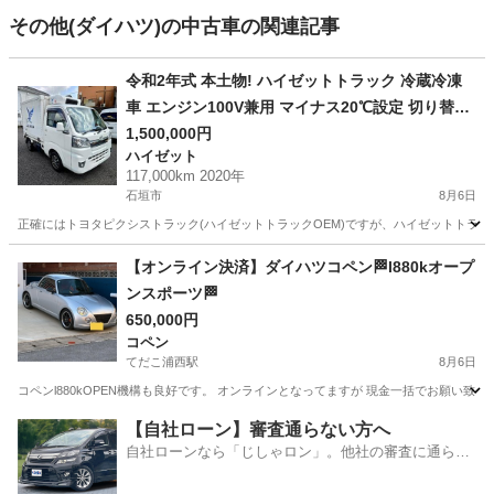
その他(ダイハツ)の中古車の関連記事
令和2年式 本土物! ハイゼットトラック 冷蔵冷凍
車 エンジン100V兼用 マイナス20℃設定 切り替え
式4WD 沖縄全域送料無料！
1,500,000円
ハイゼット
117,000km 2020年
石垣市
8月6日
正確にはトヨタピクシストラック(ハイゼットトラックOEM)ですが、ハイゼットトラック
沖縄
石垣市
ハイゼット
【オンライン決済】ダイハツコペン🏁l880kオープ
ンスポーツ🏁
650,000円
コペン
てだこ浦西駅
8月6日
コペンl880kOPEN機構も良好です。 オンラインとなってますが 現金一括でお願い致
沖縄
うるま市
てだこ浦西駅
コペン
【自社ローン】審査通らない方へ
自社ローンなら「じしゃロン」。他社の審査に通らな
かった方も