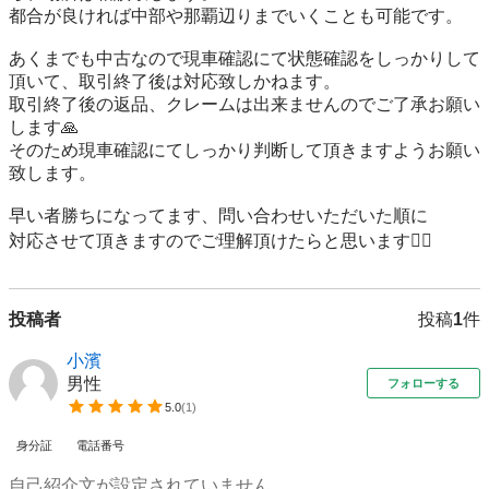
都合が良ければ中部や那覇辺りまでいくことも可能です。

あくまでも中古なので現車確認にて状態確認をしっかりして
頂いて、取引終了後は対応致しかねます。

取引終了後の返品、クレームは出来ませんのでご了承お願い
します🙏

そのため現車確認にてしっかり判断して頂きますようお願い
致します。

早い者勝ちになってます、問い合わせいただいた順に

対応させて頂きますのでご理解頂けたらと思います🙇‍♂️
投稿者
投稿
1
件
小濱
男性
フォローする
5.0
(
1
)
身分証
電話番号
自己紹介文が設定されていません