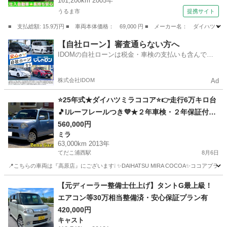
161,200km 2005年
うるま市
提携サイト
■ 支払総額: 15.9万円 ■ 車両本体価格： 69,000 円 ■ メーカー名： ダ
沖縄
うるま市
タント
【自社ローン】審査通らない方へ
IDOMの自社ローンは税金・車検の支払いも含んでい
るので毎月の支払額は一定
株式会社IDOM
Ad
⭐25年式★ダイハツミラココア⭐👉走行6万キロ台
🎵❕ルーフレールつき💜★２年車検・２年保証付
き！下取り可能！
560,000円
ミラ
63,000km 2013年
てだこ浦西駅
8月6日
📍こちらの車両は『高原店』にございます❕ ✨DAIHATSU MIRA COCOA✨ココアプ
沖縄
沖縄市
てだこ浦西駅
ミラ
ルーフレール
⁠【元ディーラー整備士仕上げ】タントG最上級！
エアコン等30万相当整備済・安心保証プラン有⁠
420,000円
キャスト