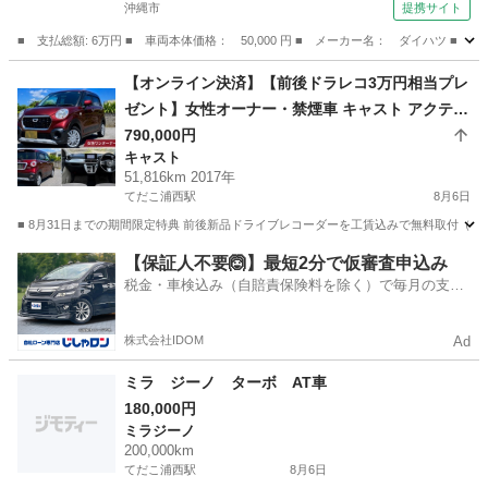
沖縄市
提携サイト
■ 支払総額: 6万円 ■ 車両本体価格： 50,000 円 ■ メーカー名： ダイハツ ■
沖縄
沖縄市
ムーヴ
【オンライン決済】【前後ドラレコ3万円相当プレ
ゼント】女性オーナー・禁煙車 キャスト アクティ
バX H29年 走行5.1万km 車検R10年6月
790,000円
キャスト
51,816km 2017年
てだこ浦西駅
8月6日
■ 8月31日までの期間限定特典 前後新品ドライブレコーダーを工賃込みで無料取付（3
沖縄
中頭郡
てだこ浦西駅
キャスト
走行距離
【保証人不要🙆】最短2分で仮審査申込み
税金・車検込み（自賠責保険料を除く）で毎月の支払
額は一定の自社ローン🚗
株式会社IDOM
Ad
ミラ ジーノ ターボ AT車
180,000円
ミラジーノ
200,000km
てだこ浦西駅
8月6日