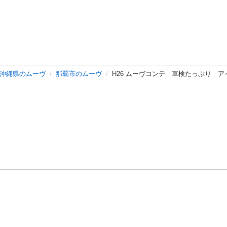
沖縄県のムーヴ
那覇市のムーヴ
H26 ムーヴコンテ 車検たっぷり 
バシーポリシー
プライバシー・ステートメント
健全化に資する運用
プ
ご利用ガイド
フリーワードで探す
特定商取引法の表示
利用