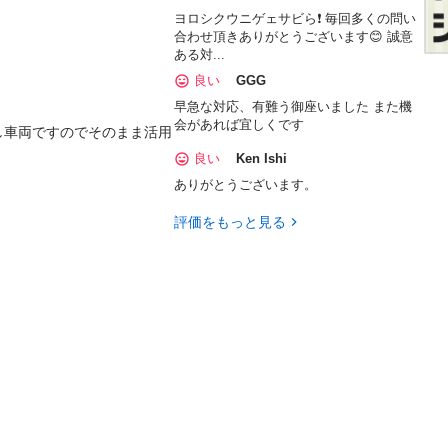
ヨロシクウニゲェサビら❗️ 毎回多くの問い
合わせ頂きありがとうございます😊 誠意
ある対...
良い
GGG
早急な対応、有難う御座いました また機
会があれば宜しくです
し車両ですのでそのまま活用
良い
Ken Ishi
ありがとうございます。
評価をもっと見る