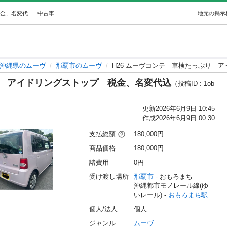
H26 ムーヴコンテ車検たっぷりアイドリングストップ税金、名変代込 (tono🚙ken) おもろまちのムーヴの中古車｜ジモティー
中古車
地元の掲示
沖縄県のムーヴ
那覇市のムーヴ
H26 ムーヴコンテ 車検たっぷり 
り アイドリングストップ 税金、名変代込
（投稿ID : 1ob
更新
2026年6月9日 10:45
作成
2026年6月9日 00:30
支払総額
180,000円
商品価格
180,000円
諸費用
0円
受け渡し場所
那覇市
 - おもろまち
沖縄都市モノレール線(ゆ
いレール) - 
おもろまち駅
個人/法人
個人
ジャンル
ムーヴ