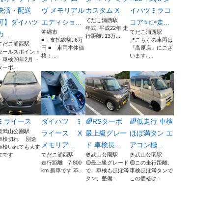
決済・配送
ヴ メモリアル
カスタム X
イハツミラコ
てだこ浦西駅
可】ダイハツ
エディショ...
コア⭐👉走...
年式: 平成22年 走
沖縄市
てだこ浦西駅
カ...
行距離: 13万...
■ 支払総額: 6万
📍こちらの車両は
てだこ浦西駅
円 ■ 車両本体価
『高原店』にござ
セールスポイント
格：...
います❕ ...
・車検28年2月 ・
ターボ...
ミライース
ダイハツ ミ
🌈RSターボ
🌈低走行 車検
奥武山公園駅
ライース X
最上級グレー
ほぼ満タン エ
車検切れ 別途
メモリア...
ド 車検長...
アコン極...
車検いれても大丈
夫です
てだこ浦西駅
奥武山公園駅
奥武山公園駅
走行距離 7,800
🟡最上級グレード
🟡この走行距離、
km 新車です 革...
で、車検もほぼ満
車検ほぼ満タンで
タン、整備...
この価格は...