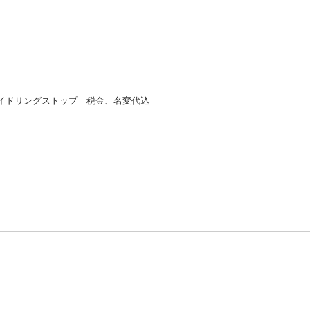
アイドリングストップ 税金、名変代込
方針
お問い合わせ
者情報の外部送信について