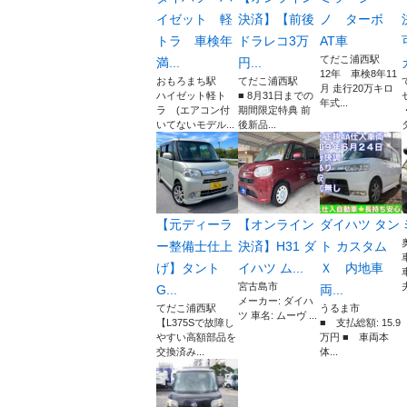
イゼット 軽
決済】【前後
ノ ターボ
トラ 車検年
ドラレコ3万
AT車
てだこ浦西駅
満...
円...
12年 車検8年11
おもろまち駅
てだこ浦西駅
月 走行20万キロ
ハイゼット軽ト
■ 8月31日までの
年式...
ラ (エアコン付
期間限定特典 前
いてないモデル...
後新品...
⁠【元ディーラ
【オンライン
ダイハツ タン
ー整備士仕上
決済】H31 ダ
ト カスタム
げ】タント
イハツ ム...
Ｘ 内地車
宮古島市
G...
両...
メーカー: ダイハ
てだこ浦西駅
うるま市
ツ 車名: ムーヴ ...
【L375Sで故障し
■ 支払総額: 15.9
やすい高額部品を
万円 ■ 車両本
交換済み...
体...