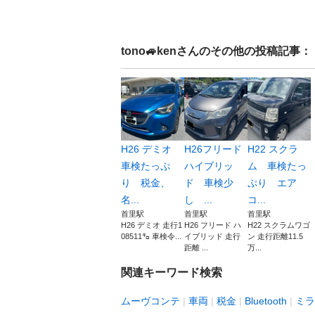
tono🚙ken
さんのその他の投稿記事：
H26 デミオ
H26フリード
H22 スクラ
車検たっぷ
ハイブリッ
ム 車検たっ
り 税金、
ド 車検少
ぷり エア
名...
し ...
コ...
首里駅
首里駅
首里駅
H26 デミオ 走行1
H26 フリード ハ
H22 スクラムワゴ
08511㌔ 車検令...
イブリッド 走行
ン 走行距離11.5
距離 ...
万...
関連キーワード検索
ムーヴコンテ
車両
税金
Bluetooth
ミラ