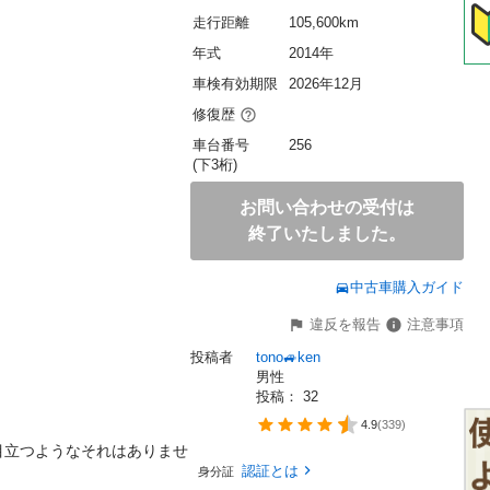
走行距離
105,600km
年式
2014年
車検有効期限
2026年12月
修復歴
車台番号
256
(下3桁)
お問い合わせの受付は
終了いたしました。
中古車購入ガイド
違反を報告
注意事項
投稿者
tono🚙ken
男性
投稿： 
32
4.9
(
339
)
目立つようなそれはありませ
認証とは
身分証