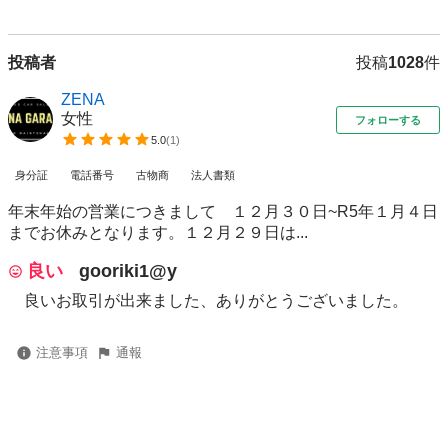
投稿者
投稿
1028
件
ZENA
女性
フォローする
5.0
(
1
)
身分証
電話番号
古物商
法人書類
年末年始の営業につきまして １２月３０日~R5年１月４日
までお休みとなります。１２月２９日は...
良い
gooriki1@y
良いお取引が出来ました、ありがとうございました。
注意事項
通報