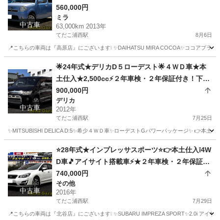
き！下取り可能！
560,000円
ミラ
中古車
63,000km 2013年
てだこ浦西駅
8月6日
📍こちらの車両は『高原店』にございます❕ ✨DAIHATSU MIRA COCOA✨ココアプ
沖縄
沖縄市
てだこ浦西駅
ミラ
ルーフレール
🌟24年式★デリカD５ローデスト🌟４ＷＤ車★本
土仕入★2,500cc⚡２年車検・２年保証付き！下取
り可能！
900,000円
デリカ
中古車
2012年
てだこ浦西駅
7月25日
✨MITSUBISHI DELICA D:5✨希少４ＷＤ車✨ローデストGパワーパッケージ✨ 👉本土
沖縄
沖縄市
てだこ浦西駅
デリカ
ローデスト
⭐28年式★インプレッサスポーツ⭐👉本土仕入❕4W
D車🎵アイサイト搭載車⚡★２年車検・２年保証付
き！下取り可能！
740,000円
その他
中古車
2016年
てだこ浦西駅
7月29日
📍こちらの車両は『北谷店』にございます❕ ✨SUBARU IMPREZA SPORT✨2.0i ア