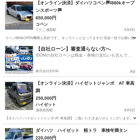
沖縄
石垣市
ハイゼット
【オンライン決済】ダイハツコペン🏁l880kオープ
ンスポーツ🏁
650,000円
コペン
てだこ浦西駅
8月6日
コペンl880kOPEN機構も良好です。 オンラインとなってますが 現金一括でお願い致
沖縄
うるま市
てだこ浦西駅
コペン
【自社ローン】審査通らない方へ
IDOMの自社ローンは税金・車検の支払いも含んでい
るので毎月の支払額は一定
株式会社IDOM
Ad
【オンライン決済】ハイゼットジャンボ AT 車高
調
250,000円
ハイゼット
浦添前田駅
8月6日
【ダイハツ ハイゼットジャンボ AT 車高調】 ご覧いただきありがとうございます。 ダイ
沖縄
中頭郡
浦添前田駅
ハイゼット
ダイハツ ハイゼット 軽トラ 車検年満タン
220,000円