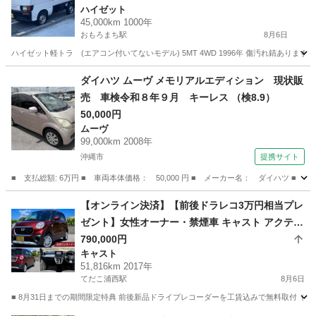
ハイゼット
45,000km 1000年
おもろまち駅
8月6日
ハイゼット軽トラ (エアコン付いてないモデル) 5MT 4WD 1996年 傷汚れ錆ありま
沖縄
那覇市
おもろまち駅
ハイゼット
ダイハツ ムーヴ メモリアルエディション 現状販
売 車検令和８年９月 キーレス （検8.9）
50,000円
ムーヴ
99,000km 2008年
沖縄市
提携サイト
■ 支払総額: 6万円 ■ 車両本体価格： 50,000 円 ■ メーカー名： ダイハツ ■
沖縄
沖縄市
ムーヴ
【オンライン決済】【前後ドラレコ3万円相当プレ
ゼント】女性オーナー・禁煙車 キャスト アクティ
バX H29年 走行5.1万km 車検R10年6月
790,000円
キャスト
51,816km 2017年
てだこ浦西駅
8月6日
■ 8月31日までの期間限定特典 前後新品ドライブレコーダーを工賃込みで無料取付（3