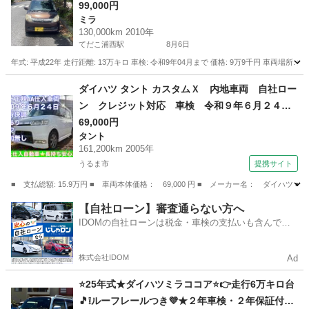
99,000円
ミラ
130,000km 2010年
てだこ浦西駅
8月6日
年式: 平成22年 走行距離: 13万キロ 車検: 令和9年04月まで 価格: 9万9千円 車両場所:
沖縄
沖縄市
てだこ浦西駅
ミラ
車両
ダイハツ タント カスタムＸ 内地車両 自社ロー
ン クレジット対応 車検 令和９年６月２４
日 車検 （検9.6）
69,000円
タント
161,200km 2005年
うるま市
提携サイト
■ 支払総額: 15.9万円 ■ 車両本体価格： 69,000 円 ■ メーカー名： ダ
沖縄
うるま市
タント
【自社ローン】審査通らない方へ
IDOMの自社ローンは税金・車検の支払いも含んでい
るので毎月の支払額は一定
株式会社IDOM
Ad
⭐25年式★ダイハツミラココア⭐👉走行6万キロ台
🎵❕ルーフレールつき💜★２年車検・２年保証付