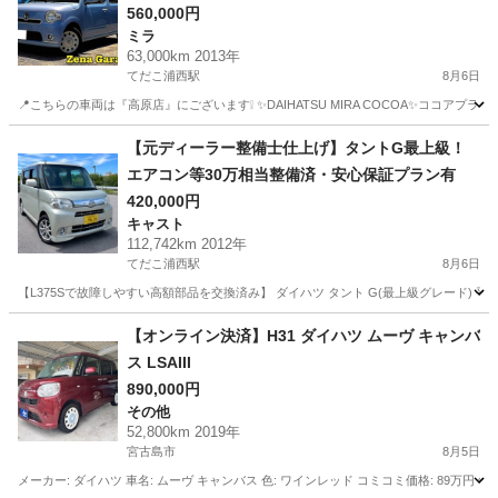
き！下取り可能！
560,000円
ミラ
63,000km 2013年
てだこ浦西駅
8月6日
📍こちらの車両は『高原店』にございます❕ ✨DAIHATSU MIRA COCOA✨ココアプ
沖縄
沖縄市
てだこ浦西駅
ミラ
ルーフレール
⁠【元ディーラー整備士仕上げ】タントG最上級！
エアコン等30万相当整備済・安心保証プラン有⁠
420,000円
キャスト
112,742km 2012年
てだこ浦西駅
8月6日
【L375Sで故障しやすい高額部品を交換済み】 ダイハツ タント G(最上級グレード)
沖縄
中頭郡
てだこ浦西駅
キャスト
【オンライン決済】H31 ダイハツ ムーヴ キャンバ
ス LSAIII
890,000円
その他
52,800km 2019年
宮古島市
8月5日
メーカー: ダイハツ 車名: ムーヴ キャンバス 色: ワインレッド コミコミ価格: 89万円 年式: H