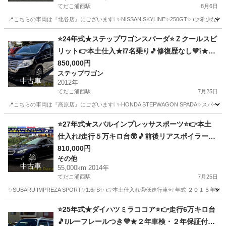
てだこ浦西駅
8月6日
📍こちらの車両は『北谷店』にございます❕ ✨NISSAN SKYLINE✨250GT✨ 👉希少
沖縄
沖縄市
てだこ浦西駅
スカイライン
柿本
⭐24年式★ステップワゴンスパーダ⭐Ｚクールスピ
リット👉本土仕入★❕7名乗り🎵修復歴なし💙❕★２
年車検・２年保証付き！下取り可能！
850,000円
ステップワゴン
中古車
2012年
てだこ浦西駅
7月25日
📍こちらの車両は『高原店』にございます❕ ✨HONDA STEPWAGON SPADA✨ス
沖縄
沖縄市
てだこ浦西駅
ステップワゴン
⭐27年式★スバルインプレッサスポーツ⭐👉本土
仕入れ❕走行５万キロ台😲🎵前後リアスポイラー⚡
ホンダステップワゴン
★２年車検・２年保証付き！下取り可能！
810,000円
その他
中古車
55,000km 2014年
てだこ浦西駅
7月25日
✨SUBARU IMPREZA SPORT✨1.6i-S✨ 👉本土仕入れ🤩低走行車⭐❕ 年式 ２０
沖縄
沖縄市
てだこ浦西駅
その他
スバルインプレッサ
⭐25年式★ダイハツミラココア⭐👉走行6万キロ台
🎵❕ルーフレールつき💜★２年車検・２年保証付