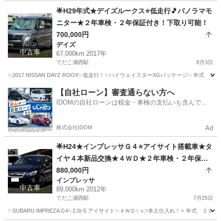
沖縄
沖縄市
てだこ浦西駅
エクストレイル
日産自動車
🌟H29年式★デイズルークス⭐低走行🎵パノラマモ
ニター★２年車検・２年保証付き！下取り可能！
700,000円
デイズ
中古車
67,000km 2017年
てだこ浦西駅
8月3日
✨2017 NISSAN DAYZ ROOX✨低走行！✨ハイウェイスターXGパッケージ✨ 年式
沖縄
沖縄市
てだこ浦西駅
デイズ
スライドドア
【自社ローン】審査通らない方へ
IDOMの自社ローンは税金・車検の支払いも含んでい
るので毎月の支払額は一定
株式会社IDOM
Ad
🌟H24★インプレッサＧ４⭐アイサイト搭載車★タ
イヤ４本新品交換★４ＷＤ★２年車検・２年保証
付き！下取り可能！
880,000円
インプレッサ
中古車
89,000km 2012年
てだこ浦西駅
7月25日
✨SUBARU IMPREZA G4✨2.0i-S アイサイト✨４ＷＤ✨ 👉本土仕入れ！⭐ 年式 