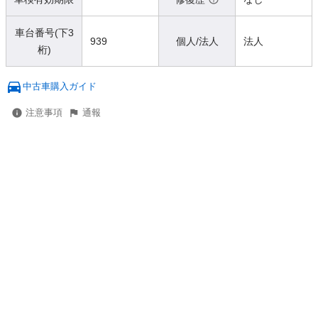
車台番号(下3
939
個人/法人
法人
桁)
中古車購入ガイド
注意事項
通報