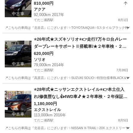
取り可能♪
810,000円
アクア
中古車
92,000km 2017年
てだこ浦西駅
8月1日
📍こちらの車両は『北谷店』にございます❕ ✨TOYOTA AQUA✨Sスタイルブラック特別仕
沖縄
沖縄市
てだこ浦西駅
アクア
トヨタアクア
⭐26年式★スズキソリオ⭐👉走行7万キロ台🎶レー
ダーブレーキサポートⅡ搭載車❕★２年車検・２年
保証付き！下取り可能！
620,000円
ソリオ
中古車
79,000km 2014年
てだこ浦西駅
7月28日
📍こちらの車両は『高原店』にございます❕ ✨SUZUKI SOLIO✨特別仕様車BLACK＆WH
沖縄
沖縄市
てだこ浦西駅
ソリオ
車両
⭐28年式★ニッサンエクストレイル⭐👉本土仕入
れ❕修復歴なし👍4WD車🎵★２年車検・２年保証付
き！下取り可能！
1,180,000円
エクストレイル
中古車
113,000km 2016年
てだこ浦西駅
8月5日
📍こちらの車両は『北谷店』にございます❕ ✨NISSAN X-TRAIL✨20X エクスト