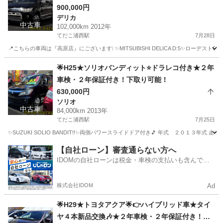
年保証付き！下取り可能！
900,000円
デリカ
中古車
102,000km 2012年
てだこ浦西駅
7月28日
📍こちらの車両は『高原店』にございます❕ ✨MITSUBISHI DELICA D:5✨ローデス
沖縄
沖縄市
てだこ浦西駅
デリカ
エンジン
🌟H25★ソリオバンディット⭐ドラレコ付き★２年
車検・２年保証付き！下取り可能！
630,000円
ソリオ
中古車
84,000km 2013年
てだこ浦西駅
7月25日
✨SUZUKI SOLIO BANDIT!!✨両側パワースライドドア付き🎵 年式 ２０１３年式
沖縄
沖縄市
てだこ浦西駅
ソリオ
SUZUKI
【自社ローン】審査通らない方へ
IDOMの自社ローンは税金・車検の支払いも含んでい
るので毎月の支払額は一定
株式会社IDOM
Ad
🌟H29★トヨタアクア🌟👉ハイブリッド車★タイ
ヤ４本新品交換🎶★２年車検・２年保証付き！下