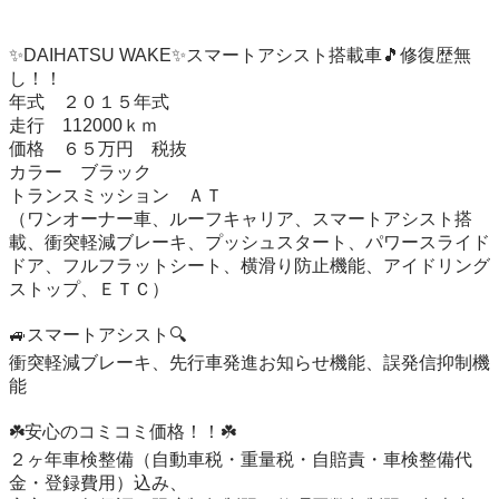
✨DAIHATSU WAKE✨スマートアシスト搭載車🎵修復歴無
し！！

年式　２０１５年式

走行　112000ｋｍ

価格　６５万円　税抜

カラー　ブラック

トランスミッション　ＡＴ

（ワンオーナー車、ルーフキャリア、スマートアシスト搭
載、衝突軽減ブレーキ、プッシュスタート、パワースライド
ドア、フルフラットシート、横滑り防止機能、アイドリング
ストップ、ＥＴＣ）

🚙スマートアシスト🔍

衝突軽減ブレーキ、先行車発進お知らせ機能、誤発信抑制機
能

☘️安心のコミコミ価格！！☘️

２ヶ年車検整備（自動車税・重量税・自賠責・車検整備代
金・登録費用）込み、
