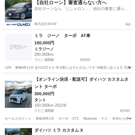
沖縄
中頭郡
てだこ浦西駅
キャスト
走行距離
【自社ローン】審査通らない方へ
自社ローンなら「じしゃロン」。他社の審査に通らな
かった方も
株式会社IDOM
Ad
ミラ ジーノ ターボ AT車
180,000円
ミラジーノ
200,000km
てだこ浦西駅
8月6日
12年 車検8年11月 走行20万キロ 年式割にはサビ少ないです 沖縄市にあります 写真後
沖縄
中頭郡
てだこ浦西駅
ミラジーノ
AT車
【オンライン決済・配送可】ダイハツ カスタムタ
ント ターボ
300,000円
タント
160,000km 2011年
てだこ浦西駅
8月6日
セールスポイント ・車検28年2月 ・ターボ ・ETC ・Bluetooth ・ナビ ・本州から持
沖縄
うるま市
てだこ浦西駅
タント
ターボ
ダイハツ ミラ カスタム X