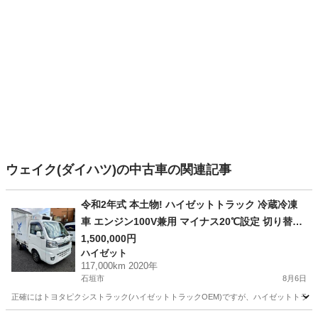
ウェイク(ダイハツ)の中古車の関連記事
令和2年式 本土物! ハイゼットトラック 冷蔵冷凍
車 エンジン100V兼用 マイナス20℃設定 切り替え
式4WD 沖縄全域送料無料！
1,500,000円
ハイゼット
117,000km 2020年
石垣市
8月6日
正確にはトヨタピクシストラック(ハイゼットトラックOEM)ですが、ハイゼットトラック