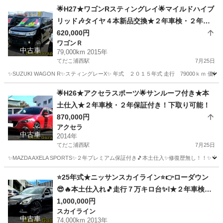
沖縄
沖縄市
てだこ浦西駅
インプレッサ
ゼナガレージ
🌟H27★ワゴンRスティングレイ🌟マイルドハイブ
リッド🎶タイヤ４本新品交換★２年車検・２年保
証付き！下取り可能！
620,000円
ワゴンＲ
中古車
79,000km 2015年
てだこ浦西駅
7月25日
✨SUZUKI WAGON R✨スティングレーX✨ 年式 ２０１５年式 走行 79000ｋ
沖縄
沖縄市
てだこ浦西駅
ワゴンＲ
ワゴンR
🌟H26★アクセラスポーツ🌟サンルーフ付き★本
土仕入★２年車検・２年保証付き！下取り可能！
870,000円
アクセラ
中古車
2014年
てだこ浦西駅
7月25日
✨MAZDA AXELA SPORTS✨２年プレミアム保証付き🎵本土仕入✨修復歴無し！！✨ 
沖縄
沖縄市
てだこ浦西駅
アクセラ
マツダアクセラ
⭐25年式★ニッサンスカイライン⭐👉ローダウン
😎🔥本土仕入れ🎵走行７万キロ台✨❕★２年車検・
２年保証付き！下取り可能！
1,000,000円
スカイライン
中古車
74,000km 2013年