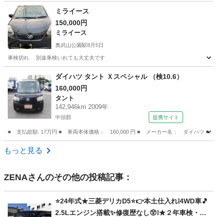
沖縄
宮古島市
その他
AUX
ミライース
150,000円
ミライース
奥武山公園駅
8月5日
車検切れ 別途車検いれても大丈夫です
沖縄
島尻郡
奥武山公園駅
ミライース
ダイハツ タント Ｘスペシャル （検10.6）
160,000円
タント
142,946km 2009年
中頭郡
提携サイト
■ 支払総額: 17万円 ■ 車両本体価格： 160,000 円 ■ メーカー名： ダイハツ ■
沖縄
中頭郡
タント
もっと見る
ZENA
さんのその他の投稿記事：
⭐24年式★三菱デリカD5⭐👉本土仕入れ❕4WD車🎵
2.5Lエンジン搭載✨修復歴なし😲❕★２年車検・２