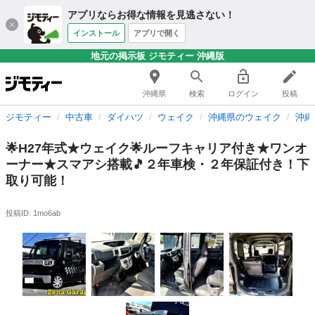
アプリならお得な情報を見逃さない！
インストール
アプリで開く
地元の掲示板 ジモティー 沖縄版
沖縄県
検索
ログイン
投稿
ジモティー
中古車
ダイハツ
ウェイク
沖縄県のウェイク
沖縄
🌟H27年式★ウェイク🌟ルーフキャリア付き★ワンオ
ーナー★スマアシ搭載🎵２年車検・２年保証付き！下
取り可能！
投稿ID: 1mo6ab