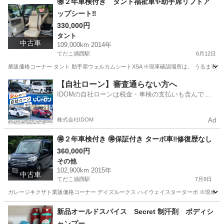
🉐２年車検付き タント福祉車✨助手席リフトア
ップシート‼️
330,000円
タント
中古車
109,000km 2014年
てだこ浦西駅
6月12日
業販価格コーナー タント 助手席ウェルカムシートXSA ※現車確認場所は、 うるま市宮
沖縄
うるま市
てだこ浦西駅
タント
車両
【自社ローン】審査通らない方へ
IDOMの自社ローンは税金・車検の支払いも含んでい
るので毎月の支払額は一定
株式会社IDOM
Ad
🉐２年車検付き 🉐保証付き ターボ車‼️修復歴なし
360,000円
その他
102,900km 2015年
中古車
てだこ浦西駅
7月9日
ガレージキクザト業販価格コーナー デイズルークス ハイウェイスターターボ ※現車確認
沖縄
うるま市
てだこ浦西駅
その他
車両
新品オールドスパイス Secret 制汗剤 ボディシ
ャンプー