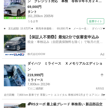
ン クレジット対応 車検 令和９年６月２４
日 車検 （検9.6）
69,000円
タント
161,200km 2005年
うるま市
提携サイト
■ 支払総額: 15.9万円 ■ 車両本体価格： 69,000 円 ■ メーカー名： ダ
沖縄
うるま市
タント
【保証人不要🙆】最短2分で仮審査申込み
税金・車検込み（自賠責保険料を除く）で毎月の支払
額は一定の自社ローン🚗
株式会社IDOM
Ad
ダイハツ ミライース X メモリアルエディショ
ン
219,999円
ミライース
7,800km 2013年
てだこ浦西駅
8月5日
走行距離 7,800 km 新車です 革製シート エコイタル 車検10年2月まで エアコン. 良好な
沖縄
宜野湾市
てだこ浦西駅
ミライース
🌈RSターボ 最上級グレード 車検長い 新品部品交