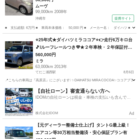
ムーヴ
99,000km 2008年
沖縄市
提携サイト
■ 支払総額: 6万円 ■ 車両本体価格： 50,000 円 ■ メーカー名： ダイハツ ■
沖縄
沖縄市
ムーヴ
⭐25年式★ダイハツミラココア⭐👉走行6万キロ台
🎵❕ルーフレールつき💜★２年車検・２年保証付
き！下取り可能！
560,000円
ミラ
63,000km 2013年
てだこ浦西駅
8月6日
📍こちらの車両は『高原店』にございます❕ ✨DAIHATSU MIRA COCOA✨ココアプ
沖縄
沖縄市
てだこ浦西駅
ミラ
ルーフレール
【自社ローン】審査通らない方へ
IDOMの自社ローンは税金・車検の支払いも含んでい
るので毎月の支払額は一定
株式会社IDOM
Ad
⁠【元ディーラー整備士仕上げ】タントG最上級！
エアコン等30万相当整備済・安心保証プラン有⁠