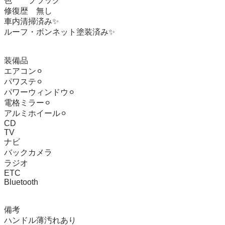
色　　ブラック

修復歴　無し

車内清掃済み✨

ルーフ・ボンネット塗装済み✨

装備品

エアコン⚪︎

パワステ⚪︎

パワーウィンドウ⚪︎

電格ミラー⚪︎

アルミホイール⚪︎

CD

TV

ナビ

バックカメラ

ラジオ

ETC

Bluetooth

備考

ハンドル薄汚れあり
