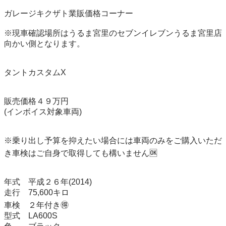
ガレージキクザト業販価格コーナー

※現車確認場所はうるま宮里のセブンイレブンうるま宮里店
向かい側となります。

タントカスタムX

販売価格４９万円

(インボイス対象車両)

※乗り出し予算を抑えたい場合には車両のみをご購入いただ
き車検はご自身で取得しても構いません🆗

年式　平成２６年(2014)

走行　75,600キロ

車検　２年付き🉐

型式　LA600S
