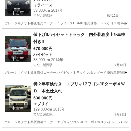
ミライース
39,380km 2017年
中古車
てだこ浦西駅
6月12日
ガレージキクザト委託販売コーナー ミライースL SAⅢ 販売価格 ５５万円 ※現車確認場所
沖縄
うるま市
てだこ浦西駅
ミライース
車両
値下げ‼️ハイゼットトラック 内外装程度上✨車検
付き‼️
670,000円
ハイゼット
中古車
38,900km 2014年
てだこ浦西駅
7月18日
ガレージキクザト業販価格コーナー ハイゼットトラック スタンダード ※現車確認場所は
沖縄
うるま市
てだこ浦西駅
ハイゼット
車両
🉐２年車検付き エブリィ17ワゴンJPターボ４Ｗ
Ｄ 本土仕入れ
530,000円
エブリイ
中古車
129,800km 2015年
てだこ浦西駅
7月21日
ガレージキクザト業販価格コーナー エブリィワゴン JPターボ４ＷＤ(ハイルーフ) ※現