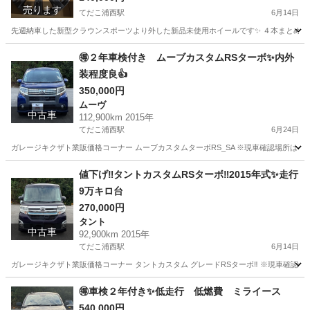
売ります
てだこ浦西駅
6月14日
先週納車した新型クラウンスポーツより外した新品未使用ホイールです✨ ４本まとめての値段と
沖縄
沖縄市
てだこ浦西駅
タイヤ、ホイール
ホイール
🉐２年車検付き ムーブカスタムRSターボ✨内外
装程度良👍
350,000円
ムーヴ
中古車
112,900km 2015年
てだこ浦西駅
6月24日
ガレージキクザト業販価格コーナー ムーブカスタムターボRS_SA ※現車確認場所は、 
沖縄
うるま市
てだこ浦西駅
ムーヴ
ターボ
値下げ‼️タントカスタムRSターボ‼️2015年式✨走行
9万キロ台
270,000円
タント
中古車
92,900km 2015年
てだこ浦西駅
6月14日
ガレージキクザト業販価格コーナー タントカスタム グレードRSターボ‼️ ※現車確認場
沖縄
うるま市
てだこ浦西駅
タント
車両
🉐車検２年付き✨低走行 低燃費 ミライース
540,000円