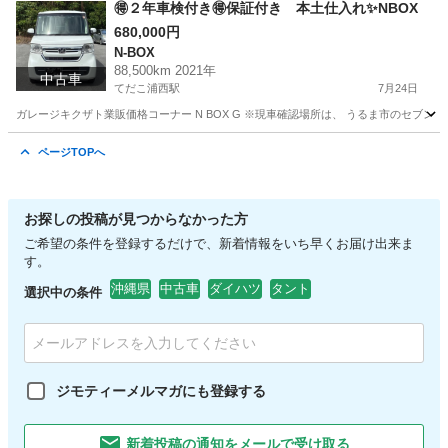
沖縄
うるま市
てだこ浦西駅
エブリイ
🉐２年車検付き🉐保証付き 本土仕入れ✨NBOX
680,000円
N-BOX
88,500km 2021年
中古車
てだこ浦西駅
7月24日
ガレージキクザト業販価格コーナー N BOX G ※現車確認場所は、 うるま市のセブン
沖縄
うるま市
てだこ浦西駅
N-BOX
車両
ページTOPへ
お探しの投稿が見つからなかった方
ご希望の条件を登録するだけで、新着情報をいち早くお届け出来ま
す。
沖縄県
中古車
ダイハツ
タント
選択中の条件
ジモティーメルマガにも登録する
新着投稿の通知をメールで受け取る