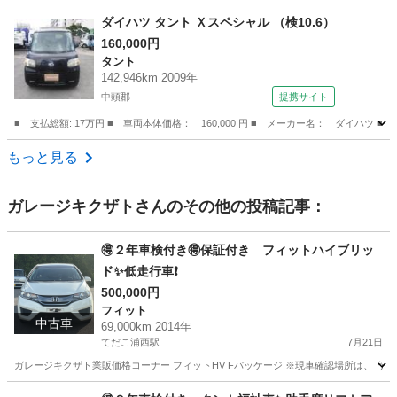
沖縄
中頭郡
てだこ浦西駅
ハイゼット
ダイハツ タント Ｘスペシャル （検10.6）
160,000円
タント
142,946km 2009年
中頭郡
提携サイト
■ 支払総額: 17万円 ■ 車両本体価格： 160,000 円 ■ メーカー名： ダイハツ ■
沖縄
中頭郡
タント
もっと見る
ガレージキクザト
さんのその他の投稿記事：
🉐２年車検付き🉐保証付き フィットハイブリッ
ド✨低走行車❗️
500,000円
フィット
中古車
69,000km 2014年
てだこ浦西駅
7月21日
ガレージキクザト業販価格コーナー フィットHV Fパッケージ ※現車確認場所は、 うる
沖縄
うるま市
てだこ浦西駅
フィット