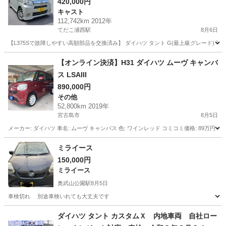
420,000円
キャスト
112,742km 2012年
てだこ浦西駅
8月6日
【L375Sで故障しやすい高額部品を交換済み】 ダイハツ タント G(最上級グレード)
沖縄
中頭郡
てだこ浦西駅
キャスト
【オンライン決済】H31 ダイハツ ムーヴ キャンバ
ス LSAIII
890,000円
その他
52,800km 2019年
宮古島市
8月5日
メーカー: ダイハツ 車名: ムーヴ キャンバス 色: ワインレッド コミコミ価格: 89万円 年式: H
沖縄
宮古島市
その他
AUX
ミライース
150,000円
ミライース
奥武山公園駅
8月5日
車検切れ 別途車検いれても大丈夫です
沖縄
島尻郡
奥武山公園駅
ミライース
ダイハツ タント カスタムＸ 内地車両 自社ロー