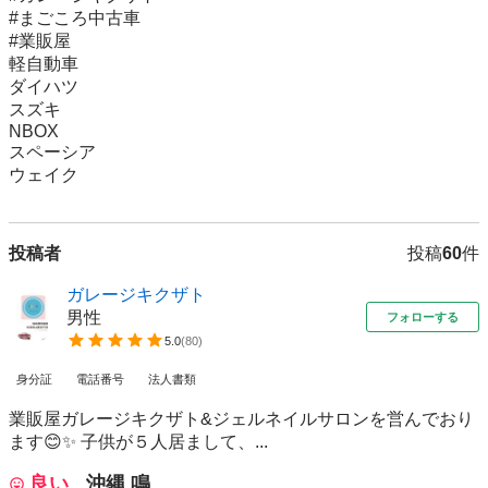
#まごころ中古車

#業販屋

軽自動車

ダイハツ

スズキ

NBOX

スペーシア

ウェイク
投稿者
投稿
60
件
ガレージキクザト
男性
フォローする
5.0
(
80
)
身分証
電話番号
法人書類
業販屋ガレージキクザト&ジェルネイルサロンを営んでおり
ます😊✨ 子供が５人居まして、...
良い
沖縄 鳴