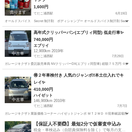
1,600円
売ります
てだこ浦西駅
6月19日
オールドスパイス Secret 制汗剤 ボディシャンプー オールドスパイス制汗剤 Swagger 14g 売り切れまし
沖縄
沖縄市
てだこ浦西駅
その他
Swagger
高年式クリッパーバン(エブリィ同型) 低走行車✨
740,000円
エブリイ
12,900km 2019年
中古車
てだこ浦西駅
7月29日
ガレージキクザト委託販売車両 NVクリッパーDX(エブリィ同型車) 総額７５万円 ※内
沖縄
うるま市
てだこ浦西駅
エブリイ
クリッパー
🉐２年車検付き 人気のジャンボ‼️本土仕入れでキ
レイ✨
410,000円
ハイゼット
中古車
146,900km 2010年
てだこ浦西駅
7月7日
ガレージキクザト業販価格コーナー ハイゼットジャンボ ＭＴ２ＷＤ ※現車確認場所は、
沖縄
うるま市
てだこ浦西駅
ハイゼット
車両
【保証人不要🙆】最短2分で仮審査申込み
税金・車検込み（自賠責保険料を除く）で毎月の支払