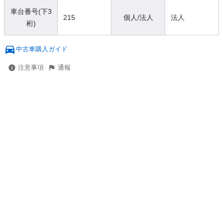
車台番号(下3
215
個人/法人
法人
桁)
中古車購入ガイド
注意事項
通報