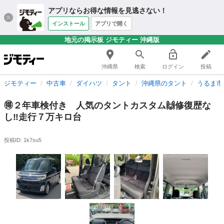
アプリならお得な情報を見逃さない！
インストール
アプリで開く
地元の掲示板 ジモティー 沖縄版
沖縄県
検索
ログイン
投稿
ジモティー
中古車
ダイハツ
タント
沖縄県のタント
うるま市
🉐２年車検付き 人気のタントカスタム🙌修復歴な
し‼️走行７万キロ台
投稿ID: 1k7su5