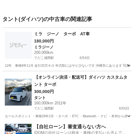
タント(ダイハツ)の中古車の関連記事
ミラ ジーノ ターボ AT車
180,000円
ミラジーノ
200,000km
てだこ浦西駅
8月6日
12年 車検8年11月 走行20万キロ 年式割にはサビ少ないです 沖縄市にあります 写真後
沖縄
中頭郡
てだこ浦西駅
ミラジーノ
AT車
【オンライン決済・配送可】ダイハツ カスタムタ
ント ターボ
300,000円
タント
160,000km 2011年
てだこ浦西駅
8月6日
セールスポイント ・車検28年2月 ・ターボ ・ETC ・Bluetooth ・ナビ ・本州から持
沖縄
うるま市
てだこ浦西駅
タント
ターボ
【自社ローン】審査通らない方へ
IDOMの自社ローンは税金・車検の支払いも含んでい