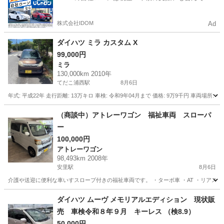
るので毎月の支払額は一定
株式会社IDOM
Ad
ダイハツ ミラ カスタム X
99,000円
ミラ
130,000km 2010年
てだこ浦西駅
8月6日
年式: 平成22年 走行距離: 13万キロ 車検: 令和9年04月まで 価格: 9万9千円 車両場所:
沖縄
沖縄市
てだこ浦西駅
ミラ
車両
（商談中）アトレーワゴン 福祉車両 スローパ
ー
100,000円
アトレーワゴン
98,493km 2008年
安里駅
8月6日
介護や送迎に便利な車いすスロープ付きの福祉車両です。 ・ターボ車 ・AT ・リアスロ
沖縄
那覇市
安里駅
アトレーワゴン
ダイハツ ムーヴ メモリアルエディション 現状販
売 車検令和８年９月 キーレス （検8.9）
50,000円