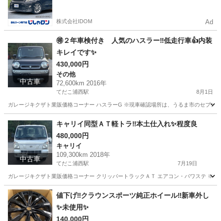
額は一定の自社ローン🚗
株式会社IDOM
Ad
🉐２年車検付き 人気のハスラー‼️低走行車👍内装
キレイです✨
430,000円
その他
中古車
72,600km 2016年
てだこ浦西駅
8月1日
ガレージキクザト業販価格コーナー ハスラーG ※現車確認場所は、うるま市のセブンイレ
沖縄
うるま市
てだこ浦西駅
その他
車両
キャリイ同型ＡＴ軽トラ‼️本土仕入れ✨程度良
480,000円
キャリイ
109,300km 2018年
中古車
てだこ浦西駅
7月19日
ガレージキクザト業販価格コーナー クリッパートラックＡＴ エアコン・パワステ ※現車
沖縄
うるま市
てだこ浦西駅
キャリイ
軽トラ
値下げ‼️クラウンスポーツ純正ホイール‼️新車外し
✨未使用✨
140,000円