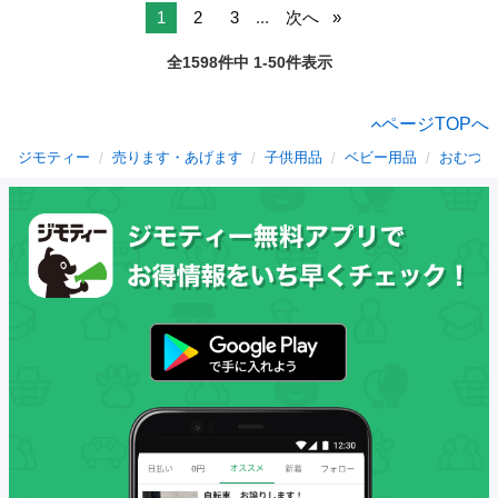
1
2
3
...
次へ
全1598件中 1-50件表示
ページTOPへ
ジモティー
売ります・あげます
子供用品
ベビー用品
おむつ、