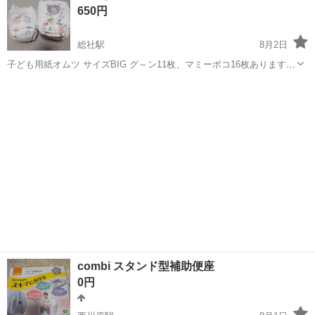
650円
♪《山口県山口市》 人気の工...
総社駅
8月2日
子ども用紙オムツ サイズBIG グ～ン11枚、マミーポコ16枚あります。
27枚まとめて、650円です。 グ～ンのみで270円、マミーポコのみで
岡山
総社市
総社駅
ベビー用品
マミーポコ
400円にします。 マミーポコは9枚が保育園に持って行く用に準備して
いた為、記名...
combi スタンド型補助便座
0円