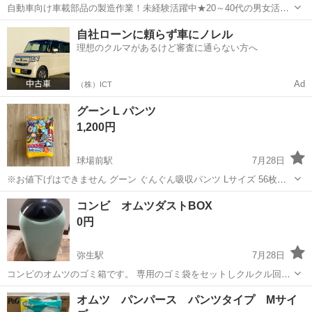
自動車向け車載部品の製造作業！未経験活躍中★20～40代の男女活躍
中！友達同士での応募OK！備品付きワンルーム寮費無料！赴任旅費会
山口
山口市
大歳駅
その他
自社ローンに頼らず車にノレル
社負担！生活支援物資事前対応可◎格安食堂利用可！年間休日135日
理想のクルマがあるけど審査に通らない方へ
♪《山口県山口市》 人気の工...
Ad
（株）ICT
グーン L パンツ
1,200円
球場前駅
7月28日
※お値下げはできません グーン ぐんぐん吸収パンツ Lサイズ 56枚入
り トイ・ストーリー限定デザイン サイズ等お間違えないようご注意く
岡山
倉敷市
球場前駅
ベビー用品
コンビ オムツダストBOX
ださい もしかしたら使用するかもしれないので 突然削除する可能性が
0円
ございますm(_...
弥生駅
7月28日
コンビのオムツのゴミ箱です。 専用のゴミ袋をセットしクルクル回し
て 捨てるタイプです。 専用ゴミ袋は購入してください。 そろそろ処
岡山
倉敷市
弥生駅
ベビー用品
オムツ
オムツ パンパース パンツタイプ Mサイ
分します。 いる方はご連絡ください。