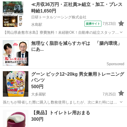
岡山
倉敷市
福井駅
ベビー用品
新品
≪月収36万円・正社員≫組立・加工・プレス
うぞ
時給1,650円
日研トータルソーシング株式会社
7月23日
提携サイト
水島駅
【岡山県倉敷市水島】寮費無料！未経験OK！自動車の組立スタッフ
《お仕事No.NS0089》 お仕事について 車の組立作業です。専用レール
岡山
倉敷市
水島駅
その他
に乗って流れてくる車の骨組みに、車内外の各部品・ハンドル・足回
り・ドア・シートなどの各...
グーン ビック12~20kg 男女兼用トレーニング
パンツ
500円
大多羅駅
7月25日
孫たちが帰省した際に購入し数枚使用しましたが、次に来た時には、
卒業し使用する事がなくなり密封し保管していました。 片付けをして
岡山
岡山市
大多羅駅
ベビー用品
【美品】トイレトレ用おまる
いて、発見。 正確な枚数は分かりません。 1度開封し何枚か使用して
300円
いるので50枚はありませんが、...