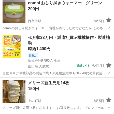
combi おしり拭きウォーマー グリーン
200円
西富井駅
8月5日
combiのおしり拭きウォーマー 出番が終わったのでどなたか この冬使
われる方に 通電確認してます
岡山
倉敷市
西富井駅
ベビー用品
≪月収33万円・派遣社員≫機械操作・製造補
助
時給1,400円
日払い
株式会社BREXA Next
4月17日
提携サイト
山口県 大歳駅
自動車向け車載部品の製造作業！未経験活躍中★20～40代の男女活躍
中！友達同士での応募OK！備品付きワンルーム寮費無料！赴任旅費会
山口
山口市
大歳駅
その他
メリーズ新生児用14枚
社負担！生活支援物資事前対応可◎格安食堂利用可！年間休日135日
150円
♪《山口県山口市》 人気の工...
上の町駅
8月5日
メリーズ新生児用14枚になります。 お譲り致します。 プロフィールお
読みください。 小さい子供がいる為地図付近自宅まで来れる方でお願