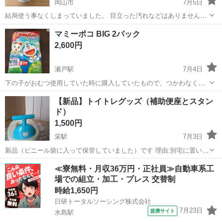
岡山市
7月5日
結局使う事なくしまっていました。 目立った汚れなどはありませんが
中古品の為ご理解ある方のみお願いします。
岡山
岡山市
ベビー用品
ありません
マミーポコ BIG 2パック
2,600円
瀬戸駅
7月4日
下の子がおむつ使用していた時に購入していたもので、つかわなくな
ったまましまっていました。 1袋下のところを引っ掛けたように破れ
岡山
赤磐市
瀬戸駅
ベビー用品
マミーポコ
【新品】トイトレグッズ（補助便座とスタン
ていました←3枚目の写真をご確認ください。 4枚目の写真の 記名あり
ド）
のもの、開封済で袋に入れて保...
1,500円
栄駅
7月3日
新品（ビニール袋に入って保管していました）です 理由:別宅に置いて
いましたが、別宅に行かない間に使わずできるようになったため 補助
岡山
倉敷市
栄駅
ベビー用品
補助便座
≪寮無料・月収36万円・正社員≫自動車系工
便座自体は西松屋で1200円ほど スタンドはリッチェルの1700円ほど
場での組立・加工・プレス 交替制
もしよければ使って...
時給1,650円
日研トータルソーシング株式会社
7月23日
提携サイト
水島駅