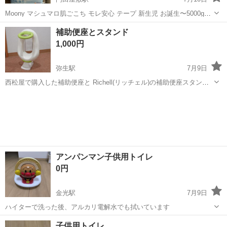
Moony マシュマロ肌ごこち モレ安心 テープ 新生児 お誕生〜5000gに
なります。 新品未使用未開封品になります。 ローソン岡山桜橋三丁目
岡山
岡山市
門田屋敷駅
ベビー用品
補助便座とスタンド
店まで、できるだけ早くとりにきてくれる方を優先させていただきま
1,000円
す。 よろしくおね...
弥生駅
7月9日
西松屋で購入した補助便座と Richell(リッチェル)の補助便座スタンド
です。 ほぼ使うことがなかったので綺麗です。 お渡しの前にホコリな
岡山
倉敷市
弥生駅
ベビー用品
補助便座
どは綺麗に拭き取ってお渡しします
アンパンマン子供用トイレ
0円
金光駅
7月9日
ハイターで洗った後、アルカリ電解水でも拭いています
岡山
浅口市
金光駅
ベビー用品
トイレ
子供用トイレ