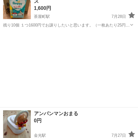
ズ
1,600円
茶屋町駅
7月28日
残り10個 １つ1600円でお譲りしたいと思います。（一枚あたり25円で
す） ６２枚入りMサイズ、6〜12kg。 新品未使用品の為、値下げは考
岡山
倉敷市
茶屋町駅
ベビー用品
オムツ
えておらず、お店やネットよりは少し安くさせて頂いています。 ただ
し、4個以上の購...
アンパンマンおまる
0円
金光駅
7月27日