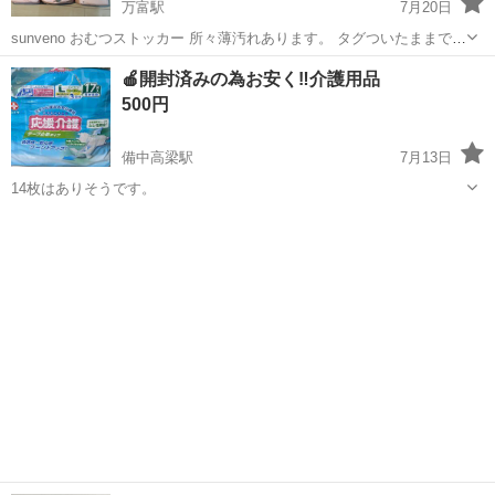
万富駅
7月20日
sunveno おむつストッカー 所々薄汚れあります。 タグついたままで
す。 紐に焼け？あります。
岡山
赤磐市
万富駅
ベビー用品
ストッカー
🍎開封済みの為お安く‼️介護用品
500円
備中高梁駅
7月13日
14枚はありそうです。
岡山
加賀郡
備中高梁駅
ベビー用品
介護用品