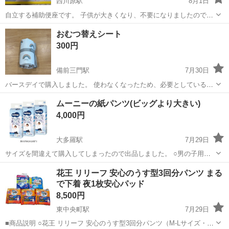
西川原駅
8月1日
自立する補助便座です。 子供が大きくなり、不要になりましたので、
出品します。 中区役所付近のマンションまで、 車で取りに来ていただ
岡山
岡山市
西川原駅
ベビー用品
補助便座
おむつ替えシート
ける方でお願いいたします。 宜しくお願いいたします。
300円
備前三門駅
7月30日
バースデイで購入しました。 使わなくなったため、必要としている方
に使っていただけると幸いです。 【場所】ローソン岡山万成西町店
岡山
岡山市
備前三門駅
ベビー用品
ムーニーの紙パンツ(ビッグより大きい)
場所の変更希望ある方はご相談ください。 【日時】2人目育休
4,000円
中のため平日9時〜15時希望で...
大多羅駅
7月29日
サイズを間違えて購入してしまったので出品しました。 ○男の子用
ビッグより大きい 26枚×3袋 (元値は¥5,190です) ダンボール箱に入っ
岡山
岡山市
大多羅駅
ベビー用品
紙パンツ
花王 リリーフ 安心のうす型3回分パンツ まる
た状態でお渡しします。
で下着 夜1枚安心パッド
8,500円
東中央町駅
7月29日
■商品説明 ○花王 リリーフ 安心のうす型3回分パンツ（M-Lサイズ・44