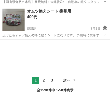
【岡山県倉敷市水島】寮費無料！未経験OK！自動車の組立スタッフ
《お仕事No.NS0089》 お仕事について 車の組立作業です。専用レール
岡山
倉敷市
水島駅
その他
オムツ換えシート 携帯用
に乗って流れてくる車の骨組みに、車内外の各部品・ハンドル・足回
400円
り・ドア・シートなどの各...
庭瀬駅
7月3日
広げたらオムツ換えの時に敷くシートになります。 外出時に携帯する
のに便利です。 あることを忘れていて、発見してからマザーズバッグ
岡山
岡山市
庭瀬駅
ベビー用品
オムツ
に入れてみてはいましたが、我が家では結局使用していないまま不要
になりました。 状態いいと思います。
1
2
3
...
次へ
全1598件中 1-50件表示