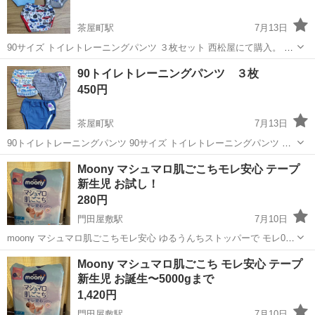
茶屋町駅
7月13日
90サイズ トイレトレーニングパンツ ３枚セット 西松屋にて購入。 ３
層タイプ。 タグに記名あり。 うんちもれはほぼしなかったので、内側
岡山
倉敷市
茶屋町駅
ベビー用品
トイレトレーニング
90トイレトレーニングパンツ ３枚
に汚れは見られないです。 他のトイレトレーニングパンツ・補助便
450円
座・敷き布団・敷パッ...
茶屋町駅
7月13日
90トイレトレーニングパンツ 90サイズ トイレトレーニングパンツ ３
枚セット 西松屋にて購入。 6層タイプ、吊り干す時に分かれるので早
岡山
倉敷市
茶屋町駅
ベビー用品
Moony マシュマロ肌ごこちモレ安心 テープ
く乾きやすいです(最後の画像参照) タグに記名あり。 うんちもれはほ
新生児 お試し！
ぼしなかったの...
280円
門田屋敷駅
7月10日
moony マシュマロ肌ごこちモレ安心 ゆるうんちストッパーで モレ0へ
新生児 テープ お誕生~5kg ゆるうんちストッパー付き！ 試したい方に
岡山
岡山市
門田屋敷駅
ベビー用品
Moony マシュマロ肌ごこち モレ安心 テープ
是非！ 1-10枚 290円 11-20枚 540円 21-30...
新生児 お誕生〜5000gまで
1,420円
門田屋敷駅
7月10日