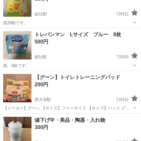
総社駅
7月6日
残29枚です。
岡山
総社市
総社駅
ベビー用品
オムツ
トレパンマン Lサイズ ブルー 8枚
500円
総社駅
7月6日
残 8枚です。
岡山
総社市
総社駅
ベビー用品
【グーン】トイレトレーニングパッド
200円
西大寺駅
7月5日
【メーカー】グーン 【サイズ】フリーサイズ 【タイプ】パッド グー
ンの、 トイレトレーニング用パッドです。 開封しておりますが、 ほ
岡山
岡山市
西大寺駅
ベビー用品
パッド
値下げ中・美品・陶器・入れ物
とんど使用しておりません。 子どもの、おむつ卒業で 出品させていた
300円
だきました。 もう...