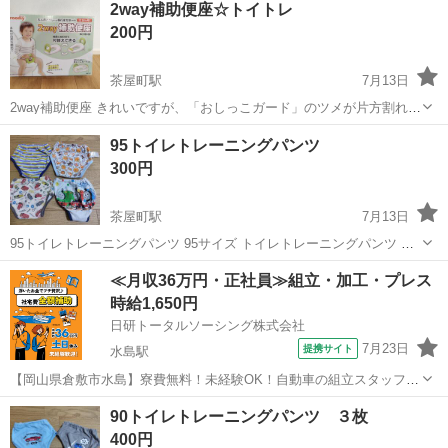
2way補助便座☆トイトレ
200円
茶屋町駅
7月13日
2way補助便座 きれいですが、「おしっこガード」のツメが片方割れて
おり、使用中に外れることがあります…。初めから外して使うことも
岡山
倉敷市
茶屋町駅
ベビー用品
95トイレトレーニングパンツ
できます。 ネジを含む部品は全てあります。 ハンドルを使うと自立し
300円
て立ってくれるのがよかっ...
茶屋町駅
7月13日
95トイレトレーニングパンツ 95サイズ トイレトレーニングパンツ ４
枚セット 頂き物です。我が家も少し使いました。 おそらく３層タイプ
岡山
倉敷市
茶屋町駅
ベビー用品
トイレトレーニング
≪月収36万円・正社員≫組立・加工・プレス
タグに記名あったりなかったり。 カーズ・トーマスは使用感つよめ。
時給1,650円
そもそものサイ...
日研トータルソーシング株式会社
7月23日
提携サイト
水島駅
【岡山県倉敷市水島】寮費無料！未経験OK！自動車の組立スタッフ
《お仕事No.NS0089》 お仕事について 車の組立作業です。専用レール
岡山
倉敷市
水島駅
その他
90トイレトレーニングパンツ ３枚
に乗って流れてくる車の骨組みに、車内外の各部品・ハンドル・足回
400円
り・ドア・シートなどの各...