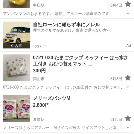
中庄駅
8月4日
アンパンマンのおまるです。 清掃、アルコール消毒済みです。
岡山
倉敷市
中庄駅
ベビー用品
自社ローンに頼らず車にノレル
理想のクルマがあるけど審査に通らない方へ
Ad
（株）ICT
0721-030 たまごクラブ ミッフィー はっ水加
工付き おむつ替えマット …
300円
岡山市
8月3日
0721-030 たまごクラブ ミッフィー はっ水加工付き おむつ替えマット
23P08C 2023年製 【状態】 ・使用頻度の少ない美品です ・詳細は現
岡山
岡山市
ベビー用品
たまご
メリーズパンツM
地でご確認ください ・お値引きは出来かねますのでご了承...
2,800円
倉敷駅
8月3日
メリーズ肌さらエアスルー Mサイズ52枚入 サイズアウトした為、未
使用品2パックです。 １パック 1400円