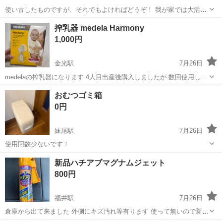
使い古したものですが、それでもよければどうぞ！ 我が家では大活躍
でした(⁠^⁠^⁠) ・ボタンはかなり強く押さないと鳴らないです。 ・簡単に
岡山
浅口市
金光駅
ベビー用品
搾乳器 medela Harmony
拭く程度の現状お渡しです。
1,000円
金光駅
7月26日
medelaの搾乳器になります 4人目出産後購入しましたが 数回使用して
もう使わなくなったので 出品したいと思います 近場で受け取り出来る
岡山
浅口市
金光駅
ベビー用品
近場
おむつゴミ箱
方でと考えています よろしくお願いします
0円
妹尾駅
7月26日
使用回数少ないです！
岡山
岡山市
妹尾駅
ベビー用品
おむつ
新品ハチアブマグナムジェット
800円
福井駅
7月26日
倉庫から出て来ました 外側にキズ汚れ等有ります 使って無いので新品
です ノーリターンノークレームでお願いしますm(__)m 宜しければど