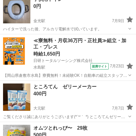
0円
金光駅
7月9日
ハイターで洗った後、アルカリ電解水で拭いています。
岡山
浅口市
金光駅
ベビー用品
トイレ
≪寮無料・月収36万円・正社員≫組立・加
工・プレス
時給1,650円
日研トータルソーシング株式会社
7月23日
提携サイト
水島駅
【岡山県倉敷市水島】寮費無料！未経験OK！自動車の組立スタッフ
《お仕事No.NS0089》 お仕事について 車の組立作業です。専用レール
岡山
倉敷市
水島駅
その他
ところてん ゼリーメーカー
に乗って流れてくる車の骨組みに、車内外の各部品・ハンドル・足回
400円
り・ドア・シートなどの各...
大元駅
7月7日
ご覧くださり誠にありがとうございます(*´꒳｀ *) ところてんゼリーメ
ーカーになります！ 新品未使用ですが、長期保存品になりますので、
岡山
岡山市
大元駅
ベビー用品
レシピ
オムツとれっぴ〜 29枚
気づかない汚れ等ございましてもご了承くださいm(_ _)m サイズは 約
500円
15.5×...