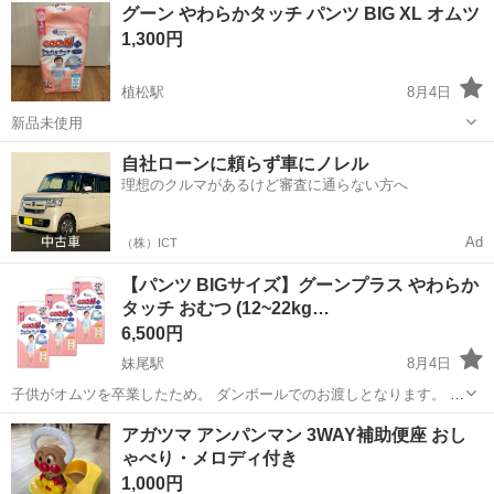
岡山
倉敷市
上の町駅
ベビー用品
メリーズ
グーン やわらかタッチ パンツ BIG XL オムツ
いします。
1,300円
植松駅
8月4日
新品未使用
岡山
倉敷市
植松駅
ベビー用品
わら
自社ローンに頼らず車にノレル
理想のクルマがあるけど審査に通らない方へ
Ad
（株）ICT
【パンツ BIGサイズ】グーンプラス やわらか
タッチ おむつ (12~22kg…
6,500円
妹尾駅
8月4日
子供がオムツを卒業したため。 ダンボールでのお渡しとなります。 よ
ろしくお願いいたします。
岡山
岡山市
妹尾駅
ベビー用品
おむつ
アガツマ アンパンマン 3WAY補助便座 おし
ゃべり・メロディ付き
1,000円