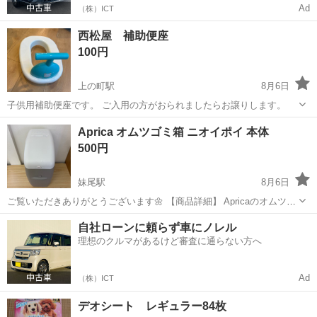
Ad
（株）ICT
西松屋 補助便座
100円
上の町駅
8月6日
子供用補助便座です。 ご入用の方がおられましたらお譲りします。
岡山
倉敷市
上の町駅
ベビー用品
補助便座
Aprica オムツゴミ箱 ニオイポイ 本体
500円
妹尾駅
8月6日
ご覧いただきありがとうございます🌼 【商品詳細】 Apricaのオムツ用
ゴミ箱です。※箱無し 使用済みオムツをしっかり密閉でき、ニオイが
岡山
岡山市
妹尾駅
ベビー用品
オムツ
自社ローンに頼らず車にノレル
漏れにくい仕様です。 専用カセットは付属しておりません。 育児中の
理想のクルマがあるけど審査に通らない方へ
方に...
Ad
（株）ICT
デオシート レギュラー84枚