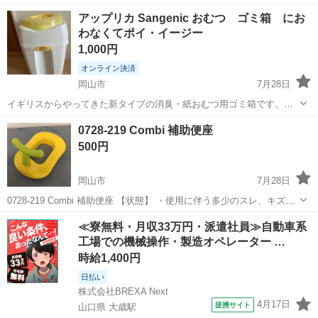
枚入）×3袋 ○花王 リリーフ まるで下着 （M-Lサイズ・38枚入）×2袋
岡山
岡山市
東中央町駅
ベビー用品
アップリカ Sangenic おむつ ゴミ箱 にお
○アテント 夜1枚安心パッド（28x49・56枚入）×1袋 大人用介...
わなくてポイ・イージー
1,000円
オンライン決済
岡山市
7月28日
イギリスからやってきた新タイプの消臭・紙おむつ用ゴミ箱です。赤
ちゃん用から大人用まで、紙おむつを衛生的にかんたん処理。 中のカ
岡山
岡山市
ベビー用品
紙おむつ
0728-219 Combi 補助便座
ートリッジは付いてません。 抗菌衛生フィルムが紙おむつを1つ1つウ
500円
ィンナー状に包み、 臭いも病原菌...
岡山市
7月28日
0728-219 Combi 補助便座 【状態】 ・使用に伴う多少のスレ、キズ、
落としきれない汚れなどございます ・詳細は現地でご確認ください ・
岡山
岡山市
ベビー用品
現地
≪寮無料・月収33万円・派遣社員≫自動車系
お値引きは出来かねますのでご了承願います ※中古品のため、状...
工場での機械操作・製造オペレーター …
時給1,400円
日払い
株式会社BREXA Next
4月17日
提携サイト
山口県 大歳駅