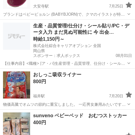
大安寺駅
7月25日
ブランドはベビービョルン (BABYBJORN)で、クマのイラストが特徴
的なパウダーピンク色のおまるです。 人間工学に基づいた座りやすい
岡山
岡山市
大安寺駅
ベビー用品
おまる
生産・品質管理/仕分け・シール貼り/PC・デ
設計で、中桶が取り外せるためお手入れが簡単です。 📝数回使用、そ
ータ入力 まだ見ぬ可能性に 今 出会…
の際も下の桶の部分はお...
時給1,150円～
株式会社綜合キャリアオプション 全国
岡山県
スポンサー：求人ボックス
08月01日
【仕事内容】<職種> [ア・パ]生産管理・品質管理、仕分け・シール貼
り、データ入力、タイピング(PC・パソコン・インターネット) <雇用
アルバイト・パート
おしっこ吸収ライナー
形態> アルバイト・パート <給与> [ア・パ]時給1,150円～ 交通費:一部
800円
支給 日払いO...
福井駅
7月20日
物価高騰でオムツの節約に重宝しました。 一応男女兼用みたいです。
残りの枚数はわかりませんが、半分以上あります。 パッケージに記名
岡山
倉敷市
福井駅
ベビー用品
オムツ
sunveno ベビーベッド おむつストッカー
あるのでご了承下さい 取引の場所等はプロフィールをご覧ください
400円