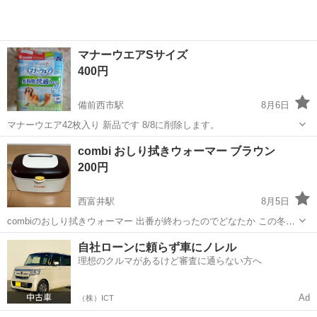
マナーウエアSサイズ
400円
備前西市駅
8月6日
マナーウエア42枚入り 新品です 8/8に削除します。
岡山
岡山市
備前西市駅
ベビー用品
combi おしり拭きウォーマー ブラウン
200円
西富井駅
8月5日
combiのおしり拭きウォーマー 出番が終わったのでどなたか この冬使
われる方に 通電確認してます
岡山
倉敷市
西富井駅
ベビー用品
combi
自社ローンに頼らず車にノレル
理想のクルマがあるけど審査に通らない方へ
Ad
（株）ICT