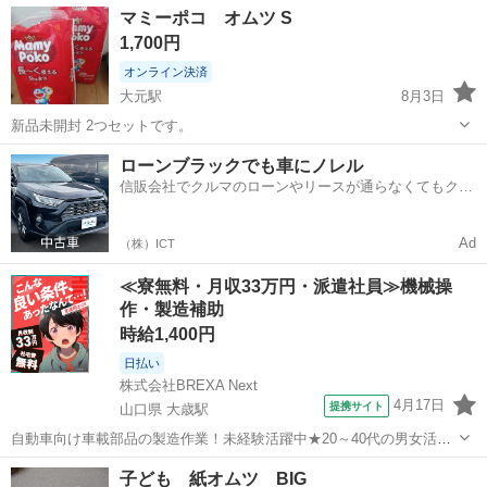
岡山
倉敷市
倉敷駅
ベビー用品
マミーポコ オムツ S
1,700円
オンライン決済
大元駅
8月3日
新品未開封 2つセットです。
岡山
岡山市
大元駅
ベビー用品
ローンブラックでも車にノレル
信販会社でクルマのローンやリースが通らなくてもクル
マをご利用いただけるサービスがあります！
Ad
（株）ICT
≪寮無料・月収33万円・派遣社員≫機械操
作・製造補助
時給1,400円
日払い
株式会社BREXA Next
4月17日
提携サイト
山口県 大歳駅
自動車向け車載部品の製造作業！未経験活躍中★20～40代の男女活躍
中！友達同士での応募OK！備品付きワンルーム寮費無料！赴任旅費会
山口
山口市
大歳駅
その他
子ども 紙オムツ BIG
社負担！生活支援物資事前対応可◎格安食堂利用可！年間休日135日